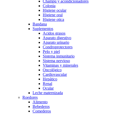
Champú y acondicionadores
Colonia
Higiene ocular
Higiene oral
Higiene otica
Bandana
Suplementos
Acidos grasos
Aparato digestivo
Aparato urinario
Condroprotectores
Pelo y piel
Sistema inmunitario
Sistema nervioso
Vitaminas y minerales
Oncológico
Cardiovascular
Hepático
Renal
Ocular
Leche maternizada
Roedores
Alimento
Bebederos
Comederos