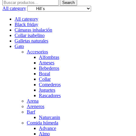
Search
Search
for:
All category
All category
Black friday
Cámaras inhalación
Collar isabelino
Galletas naturales
Gato
Accesorios
Alfombras
Arneses
Bebederos
Bozal
Collar
Comederos
Juguetes
Rascadores
Arena
Areneros
Barf
Naturcanin
Comida húmeda
Advance
Almo