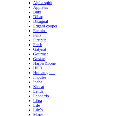
Alpha spirit
Applaws
Bubi
Dibaq
Disugual
Edgard cooper
Farmina
Felix
Firstbite
Fresh
Gatynat
Gourmet
Gustav
Harper&bone
Hill´s
Human grade
Impulse
Inaba
Kit cat
Lenda
Leonardo
Libra
Life
Lily´s
M.pets