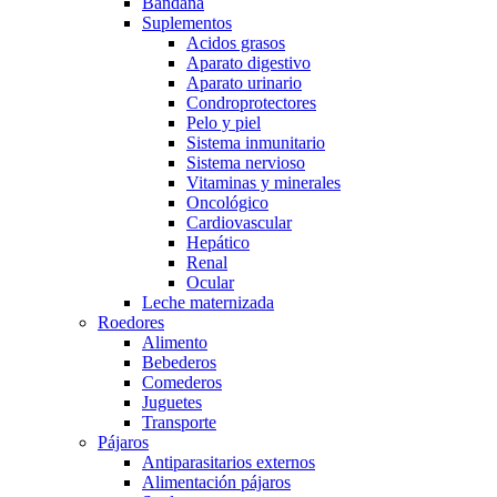
Bandana
Suplementos
Acidos grasos
Aparato digestivo
Aparato urinario
Condroprotectores
Pelo y piel
Sistema inmunitario
Sistema nervioso
Vitaminas y minerales
Oncológico
Cardiovascular
Hepático
Renal
Ocular
Leche maternizada
Roedores
Alimento
Bebederos
Comederos
Juguetes
Transporte
Pájaros
Antiparasitarios externos
Alimentación pájaros