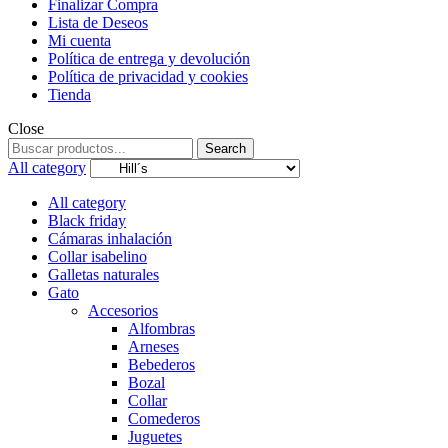
Finalizar Compra
Lista de Deseos
Mi cuenta
Política de entrega y devolución
Política de privacidad y cookies
Tienda
Close
Search
Search
for:
All category
All category
Black friday
Cámaras inhalación
Collar isabelino
Galletas naturales
Gato
Accesorios
Alfombras
Arneses
Bebederos
Bozal
Collar
Comederos
Juguetes