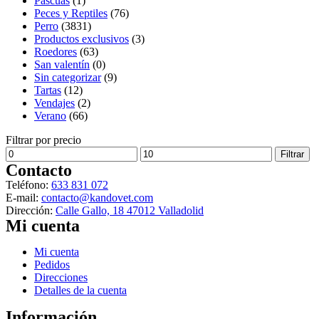
Pascuas
(1)
Peces y Reptiles
(76)
Perro
(3831)
Productos exclusivos
(3)
Roedores
(63)
San valentín
(0)
Sin categorizar
(9)
Tartas
(12)
Vendajes
(2)
Verano
(66)
Filtrar por precio
Precio
Precio
Filtrar
mínimo
máximo
Contacto
Teléfono:
633 831 072
E-mail:
contacto@kandovet.com
Dirección:
Calle Gallo, 18 47012 Valladolid
Mi cuenta
Menú
Mi cuenta
Pedidos
Direcciones
Detalles de la cuenta
Información