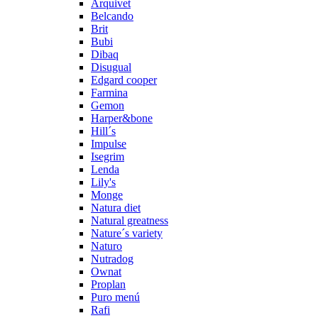
Arquivet
Belcando
Brit
Bubi
Dibaq
Disugual
Edgard cooper
Farmina
Gemon
Harper&bone
Hill´s
Impulse
Isegrim
Lenda
Lily's
Monge
Natura diet
Natural greatness
Nature´s variety
Naturo
Nutradog
Ownat
Proplan
Puro menú
Rafi