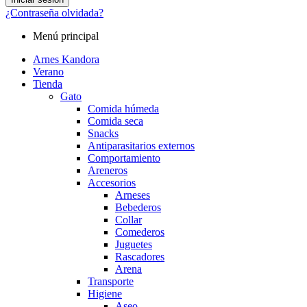
¿Contraseña olvidada?
Menú principal
Arnes Kandora
Verano
Tienda
Gato
Comida húmeda
Comida seca
Snacks
Antiparasitarios externos
Comportamiento
Areneros
Accesorios
Arneses
Bebederos
Collar
Comederos
Juguetes
Rascadores
Arena
Transporte
Higiene
Aseo