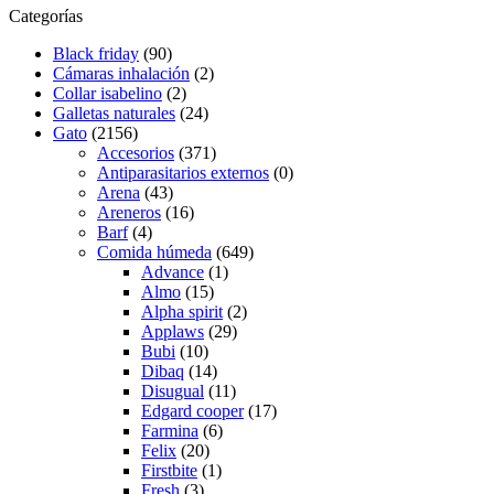
Categorías
Black friday
(90)
Cámaras inhalación
(2)
Collar isabelino
(2)
Galletas naturales
(24)
Gato
(2156)
Accesorios
(371)
Antiparasitarios externos
(0)
Arena
(43)
Areneros
(16)
Barf
(4)
Comida húmeda
(649)
Advance
(1)
Almo
(15)
Alpha spirit
(2)
Applaws
(29)
Bubi
(10)
Dibaq
(14)
Disugual
(11)
Edgard cooper
(17)
Farmina
(6)
Felix
(20)
Firstbite
(1)
Fresh
(3)