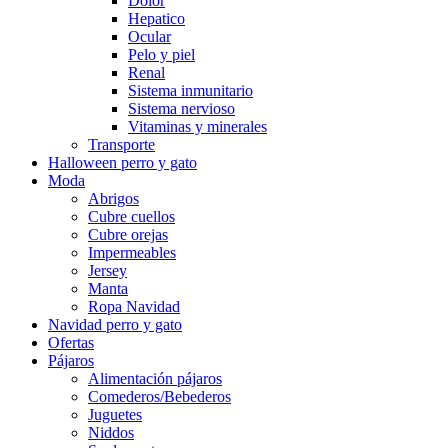
Dolor
Hepatico
Ocular
Pelo y piel
Renal
Sistema inmunitario
Sistema nervioso
Vitaminas y minerales
Transporte
Halloween perro y gato
Moda
Abrigos
Cubre cuellos
Cubre orejas
Impermeables
Jersey
Manta
Ropa Navidad
Navidad perro y gato
Ofertas
Pájaros
Alimentación pájaros
Comederos/Bebederos
Juguetes
Niddos