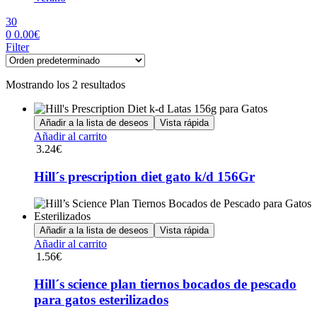
30
0
0.00
€
Menu
Filter
Mostrando los 2 resultados
Añadir a la lista de deseos
Vista rápida
Añadir al carrito
3.24
€
Hill´s prescription diet gato k/d 156Gr
Añadir a la lista de deseos
Vista rápida
Añadir al carrito
1.56
€
Hill´s science plan tiernos bocados de pescado
para gatos esterilizados