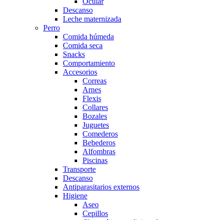
Ocular
Descanso
Leche maternizada
Perro
Comida húmeda
Comida seca
Snacks
Comportamiento
Accesorios
Correas
Arnes
Flexis
Collares
Bozales
Juguetes
Comederos
Bebederos
Alfombras
Piscinas
Transporte
Descanso
Antiparasitarios externos
Higiene
Aseo
Cepillos