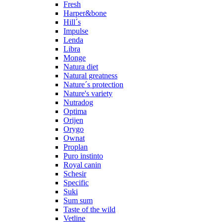
Fresh
Harper&bone
Hill´s
Impulse
Lenda
Libra
Monge
Natura diet
Natural greatness
Nature´s protection
Nature's variety
Nutradog
Optima
Orijen
Orygo
Ownat
Proplan
Puro instinto
Royal canin
Schesir
Specific
Suki
Sum sum
Taste of the wild
Vetline