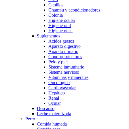
Cepillos
Champú y acondicionadores
Colonia
Higiene ocular
Higiene oral
Higiene otica
Suplementos
Acidos grasos
Aparato digestivo
Aparato urinario
Condroprotectores
Pelo y piel
Sistema inmunitario
Sistema nervioso
Vitaminas y minerales
Oncológico
Cardiovascular
Hepático
Renal
Ocular
Descanso
Leche maternizada
Perro
Comida húmeda