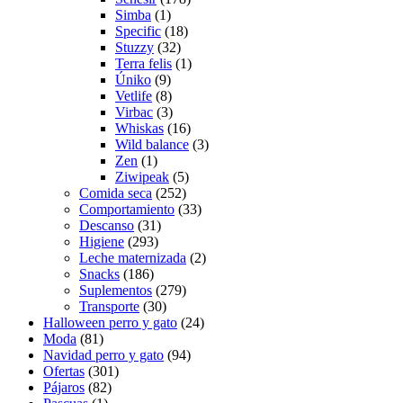
Simba
(1)
Specific
(18)
Stuzzy
(32)
Terra felis
(1)
Úniko
(9)
Vetlife
(8)
Virbac
(3)
Whiskas
(16)
Wild balance
(3)
Zen
(1)
Ziwipeak
(5)
Comida seca
(252)
Comportamiento
(33)
Descanso
(31)
Higiene
(293)
Leche maternizada
(2)
Snacks
(186)
Suplementos
(279)
Transporte
(30)
Halloween perro y gato
(24)
Moda
(81)
Navidad perro y gato
(94)
Ofertas
(301)
Pájaros
(82)