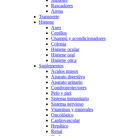
Juguetes
Rascadores
Arena
Transporte
Higiene
Aseo
Cepillos
Champú y acondicionadores
Colonia
Higiene ocular
Higiene oral
Higiene otica
Suplementos
Acidos grasos
Aparato digestivo
Aparato urinario
Condroprotectores
Pelo y piel
Sistema inmunitario
Sistema nervioso
Vitaminas y minerales
Oncológico
Cardiovascular
Hepático
Renal