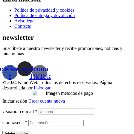
Menú
Política de privacidad y cookies
Política de entrega y devolución
Aviso legal
Contacto
newsletter
Suscríbete a nuestro newsletter y recibe promociones, noticias y
mucho más.
acebook-
Instagram
Icono
f
TikTok
© 2024 KandoVet. Todos los derechos reservados. Página
desarrollada por
Esloogan
.
Iniciar sesión
Crear cuenta nueva
Usuario o e-mail
*
Contraseña
*
Iniciar sesión