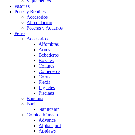
Suplementos
Pascuas
Peces y Reptiles
Accesorios
Alimentación
Peceras y Acuarios
Perro
Accesorios
Alfombras
Arnes
Bebederos
Bozales
Collares
Comederos
Correas
Flexis
Juguetes
Piscinas
Bandana
Barf
Naturcanin
Comida húmeda
Advance
Alpha spirit
Applaws