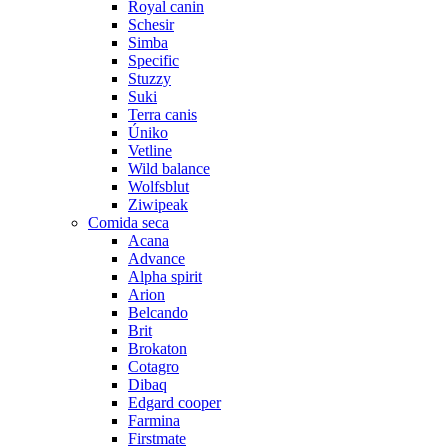
Royal canin
Schesir
Simba
Specific
Stuzzy
Suki
Terra canis
Úniko
Vetline
Wild balance
Wolfsblut
Ziwipeak
Comida seca
Acana
Advance
Alpha spirit
Arion
Belcando
Brit
Brokaton
Cotagro
Dibaq
Edgard cooper
Farmina
Firstmate