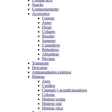
Comida seca
Snacks
Comportamiento
Accesorios
Correas
Arnes
Flexis
Collares
Bozales
Juguetes
Comederos
Bebederos
Alfombras
Piscinas
Transporte
Descanso
Antiparasitarios externos
Higiene
Aseo
Cepillos
Champú y acondicionadores
Colonia
Higiene ocular
Higiene oral
Higiene otica