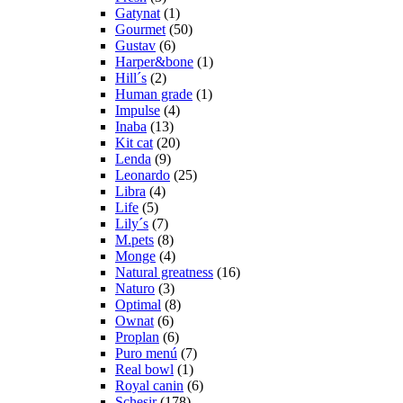
Gatynat
(1)
Gourmet
(50)
Gustav
(6)
Harper&bone
(1)
Hill´s
(2)
Human grade
(1)
Impulse
(4)
Inaba
(13)
Kit cat
(20)
Lenda
(9)
Leonardo
(25)
Libra
(4)
Life
(5)
Lily´s
(7)
M.pets
(8)
Monge
(4)
Natural greatness
(16)
Naturo
(3)
Optimal
(8)
Ownat
(6)
Proplan
(6)
Puro menú
(7)
Real bowl
(1)
Royal canin
(6)
Schesir
(178)