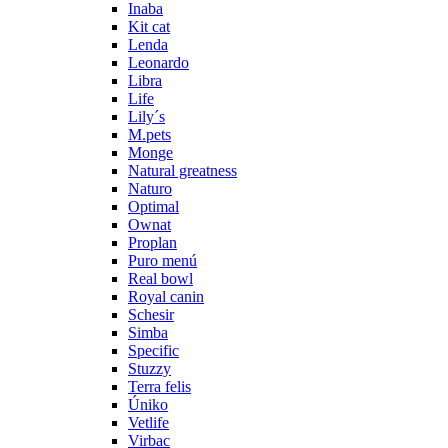
Inaba
Kit cat
Lenda
Leonardo
Libra
Life
Lily´s
M.pets
Monge
Natural greatness
Naturo
Optimal
Ownat
Proplan
Puro menú
Real bowl
Royal canin
Schesir
Simba
Specific
Stuzzy
Terra felis
Úniko
Vetlife
Virbac