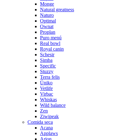
Monge
Natural greatness
Naturo
Optimal
Ownat
Proplan
Puro menú
Real bowl
Royal canin
Schesir
Simba
Specific
Stuzzy
Terra felis
Úniko
Vetlife
Virbac
Whiskas
Wild balance
Zen
Ziwipeak
Comida seca
Acana
Applaws
Arion