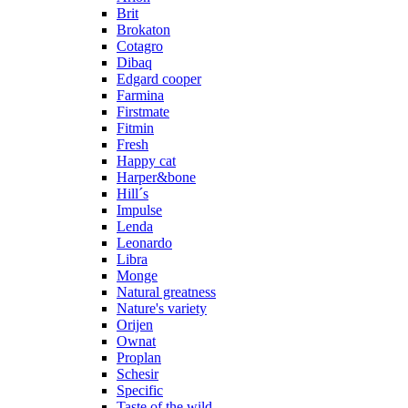
Brit
Brokaton
Cotagro
Dibaq
Edgard cooper
Farmina
Firstmate
Fitmin
Fresh
Happy cat
Harper&bone
Hill´s
Impulse
Lenda
Leonardo
Libra
Monge
Natural greatness
Nature's variety
Orijen
Ownat
Proplan
Schesir
Specific
Taste of the wild