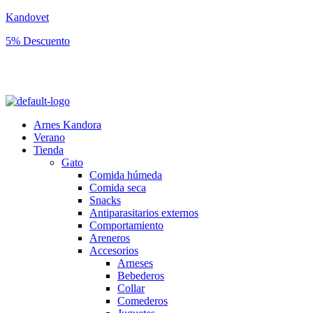
Kandovet
5% Descuento
Regístrate y consigue un código descuento del 5% en tu primera
compra.
Arnes Kandora
Verano
Tienda
Gato
Comida húmeda
Comida seca
Snacks
Antiparasitarios externos
Comportamiento
Areneros
Accesorios
Arneses
Bebederos
Collar
Comederos