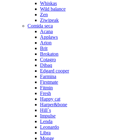
Whiskas
Wild balance
Zen
Ziwipeak
Comida seca
Acana
Applaws
Arion
Brit
Brokaton
Cotagro
Dibaq
Edgard cooper
Farmina
Firstmate
Fitmin
Fresh
Happy cat
Harper&bone
Hill´s
Impulse
Lenda
Leonardo
Libra
Monge