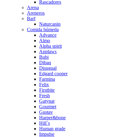
Rascadores
Arena
Areneros
Barf
Naturcanin
Comida húmeda
Advance
Almo
Alpha spirit
Applaws
Bubi
Dibaq
Disugual
Edgard cooper
Farmina
Felix
Firstbite
Fresh
Gatynat
Gourmet
Gustav
Harper&bone
Hill´s
Human grade
Impulse