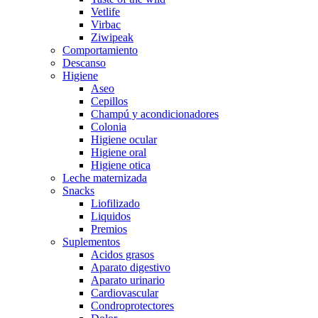
Vetlife
Virbac
Ziwipeak
Comportamiento
Descanso
Higiene
Aseo
Cepillos
Champú y acondicionadores
Colonia
Higiene ocular
Higiene oral
Higiene otica
Leche maternizada
Snacks
Liofilizado
Liquidos
Premios
Suplementos
Acidos grasos
Aparato digestivo
Aparato urinario
Cardiovascular
Condroprotectores