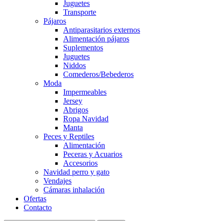
Juguetes
Transporte
Pájaros
Antiparasitarios externos
Alimentación pájaros
Suplementos
Juguetes
Niddos
Comederos/Bebederos
Moda
Impermeables
Jersey
Abrigos
Ropa Navidad
Manta
Peces y Reptiles
Alimentación
Peceras y Acuarios
Accesorios
Navidad perro y gato
Vendajes
Cámaras inhalación
Ofertas
Contacto