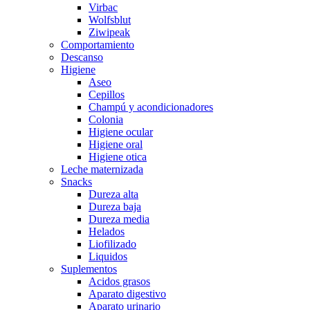
Virbac
Wolfsblut
Ziwipeak
Comportamiento
Descanso
Higiene
Aseo
Cepillos
Champú y acondicionadores
Colonia
Higiene ocular
Higiene oral
Higiene otica
Leche maternizada
Snacks
Dureza alta
Dureza baja
Dureza media
Helados
Liofilizado
Liquidos
Suplementos
Acidos grasos
Aparato digestivo
Aparato urinario