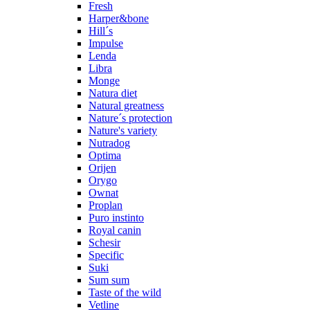
Fresh
Harper&bone
Hill´s
Impulse
Lenda
Libra
Monge
Natura diet
Natural greatness
Nature´s protection
Nature's variety
Nutradog
Optima
Orijen
Orygo
Ownat
Proplan
Puro instinto
Royal canin
Schesir
Specific
Suki
Sum sum
Taste of the wild
Vetline