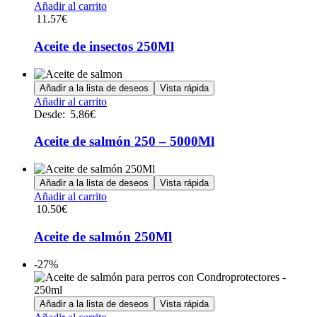
Añadir al carrito
pueden
11.57
€
elegir
en
Aceite de insectos 250Ml
la
página
de
Añadir a la lista de deseos
Vista rápida
producto
Este
Añadir al carrito
producto
Desde:
5.86
€
tiene
múltiples
Aceite de salmón 250 – 5000Ml
variantes.
Las
opciones
Añadir a la lista de deseos
Vista rápida
se
Añadir al carrito
pueden
10.50
€
elegir
en
Aceite de salmón 250Ml
la
página
-27%
de
producto
Añadir a la lista de deseos
Vista rápida