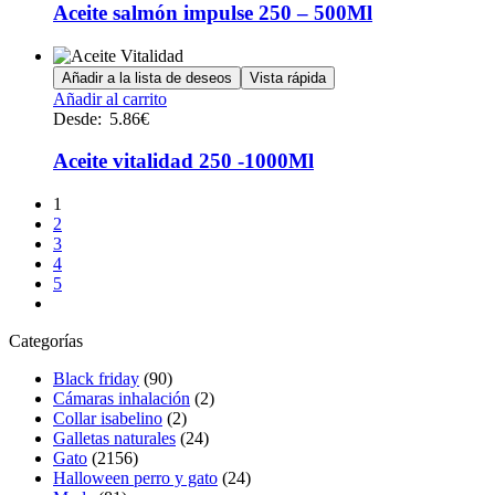
múltiples
Aceite salmón impulse 250 – 500Ml
variantes.
Las
opciones
Añadir a la lista de deseos
Vista rápida
se
Este
Añadir al carrito
pueden
producto
Desde:
5.86
€
elegir
tiene
en
múltiples
Aceite vitalidad 250 -1000Ml
la
variantes.
página
Las
1
de
opciones
2
producto
se
3
pueden
4
elegir
5
en
la
página
Categorías
de
producto
Black friday
(90)
Cámaras inhalación
(2)
Collar isabelino
(2)
Galletas naturales
(24)
Gato
(2156)
Halloween perro y gato
(24)