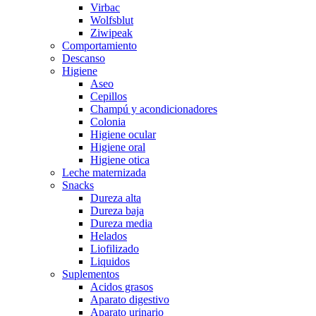
Virbac
Wolfsblut
Ziwipeak
Comportamiento
Descanso
Higiene
Aseo
Cepillos
Champú y acondicionadores
Colonia
Higiene ocular
Higiene oral
Higiene otica
Leche maternizada
Snacks
Dureza alta
Dureza baja
Dureza media
Helados
Liofilizado
Liquidos
Suplementos
Acidos grasos
Aparato digestivo
Aparato urinario