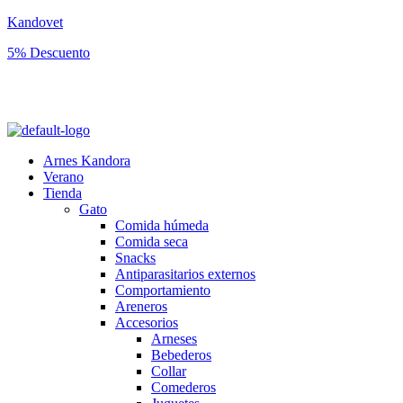
Kandovet
5% Descuento
Regístrate y consigue un código descuento del 5% en tu primera
compra.
Arnes Kandora
Verano
Tienda
Gato
Comida húmeda
Comida seca
Snacks
Antiparasitarios externos
Comportamiento
Areneros
Accesorios
Arneses
Bebederos
Collar
Comederos