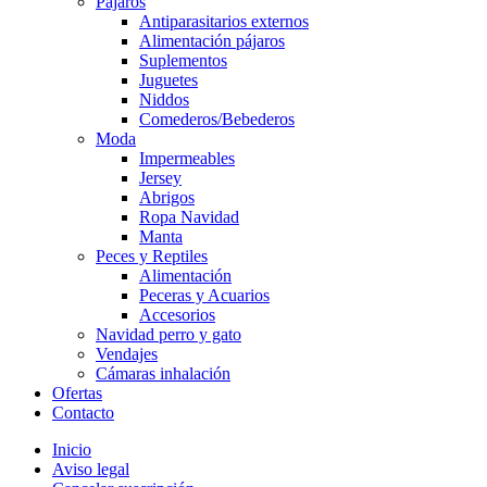
Pájaros
Antiparasitarios externos
Alimentación pájaros
Suplementos
Juguetes
Niddos
Comederos/Bebederos
Moda
Impermeables
Jersey
Abrigos
Ropa Navidad
Manta
Peces y Reptiles
Alimentación
Peceras y Acuarios
Accesorios
Navidad perro y gato
Vendajes
Cámaras inhalación
Ofertas
Contacto
Inicio
Aviso legal