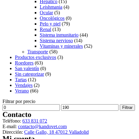
Hepático
(15)
Leishmania
(4)
Ocular
(5)
Oncológicos
(0)
Pelo y piel
(79)
Renal
(13)
Sistema inmunitario
(44)
Sistema nervioso
(14)
Vitaminas y minerales
(52)
Transporte
(58)
Productos exclusivos
(3)
Roedores
(63)
San valentín
(0)
Sin categorizar
(9)
Tartas
(12)
Vendajes
(2)
Verano
(66)
Filtrar por precio
Precio
Precio
Filtrar
mínimo
máximo
Contacto
Teléfono:
633 831 072
E-mail:
contacto@kandovet.com
Dirección:
Calle Gallo, 18 47012 Valladolid
Mi cuenta