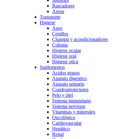
Juguetes
Rascadores
Arena
Transporte
Higiene
Aseo
Cepillos
Champú y acondicionadores
Colonia
Higiene ocular
Higiene oral
Higiene otica
Suplementos
Acidos grasos
Aparato digestivo
Aparato urinario
Condroprotectores
Pelo y piel
Sistema inmunitario
Sistema nervioso
Vitaminas y minerales
Oncológico
Cardiovascular
Hepático
Renal