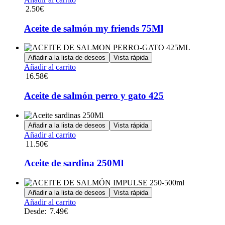
2.50
€
Aceite de salmón my friends 75Ml
Añadir a la lista de deseos
Vista rápida
Añadir al carrito
16.58
€
Aceite de salmón perro y gato 425
Añadir a la lista de deseos
Vista rápida
Añadir al carrito
11.50
€
Aceite de sardina 250Ml
Añadir a la lista de deseos
Vista rápida
Este
Añadir al carrito
producto
Desde:
7.49
€
tiene