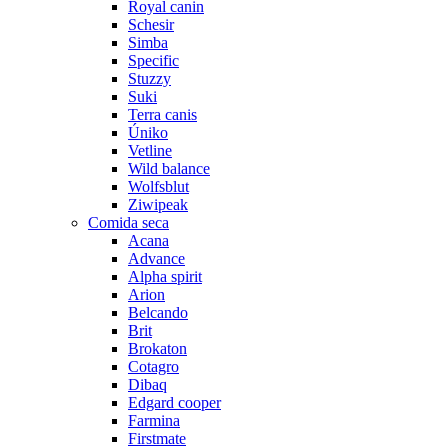
Royal canin
Schesir
Simba
Specific
Stuzzy
Suki
Terra canis
Úniko
Vetline
Wild balance
Wolfsblut
Ziwipeak
Comida seca
Acana
Advance
Alpha spirit
Arion
Belcando
Brit
Brokaton
Cotagro
Dibaq
Edgard cooper
Farmina
Firstmate