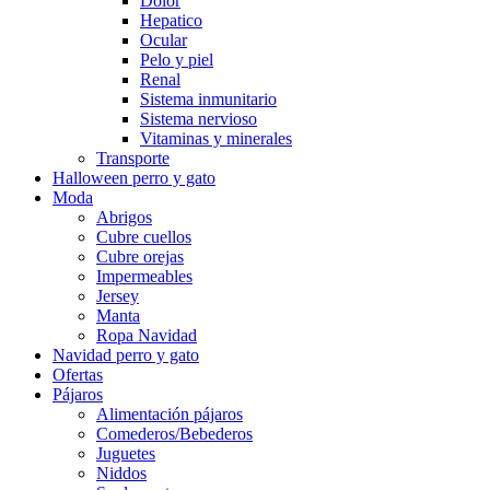
Dolor
Hepatico
Ocular
Pelo y piel
Renal
Sistema inmunitario
Sistema nervioso
Vitaminas y minerales
Transporte
Halloween perro y gato
Moda
Abrigos
Cubre cuellos
Cubre orejas
Impermeables
Jersey
Manta
Ropa Navidad
Navidad perro y gato
Ofertas
Pájaros
Alimentación pájaros
Comederos/Bebederos
Juguetes
Niddos