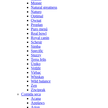
Monge
Natural greatness
Naturo
Optimal
Ownat
Proplan
Puro menú
Real bowl
Royal canin
Schesir
Simba
Specific
Stuzzy
Terra felis
Úniko
Vetlife
Virbac
Whiskas
Wild balance
Zen
Ziwipeak
Comida seca
Acana
Applaws
Arion