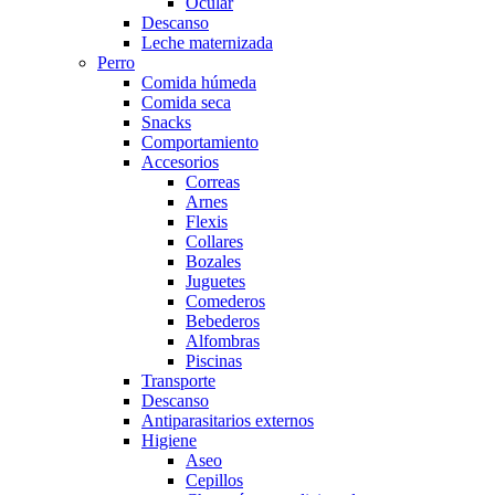
Ocular
Descanso
Leche maternizada
Perro
Comida húmeda
Comida seca
Snacks
Comportamiento
Accesorios
Correas
Arnes
Flexis
Collares
Bozales
Juguetes
Comederos
Bebederos
Alfombras
Piscinas
Transporte
Descanso
Antiparasitarios externos
Higiene
Aseo
Cepillos