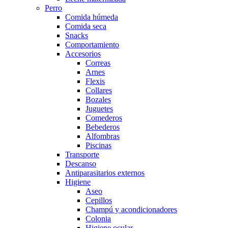
Perro
Comida húmeda
Comida seca
Snacks
Comportamiento
Accesorios
Correas
Arnes
Flexis
Collares
Bozales
Juguetes
Comederos
Bebederos
Alfombras
Piscinas
Transporte
Descanso
Antiparasitarios externos
Higiene
Aseo
Cepillos
Champú y acondicionadores
Colonia
Higiene ocular