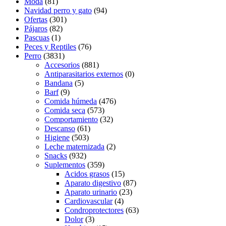
Moda
(81)
Navidad perro y gato
(94)
Ofertas
(301)
Pájaros
(82)
Pascuas
(1)
Peces y Reptiles
(76)
Perro
(3831)
Accesorios
(881)
Antiparasitarios externos
(0)
Bandana
(5)
Barf
(9)
Comida húmeda
(476)
Comida seca
(573)
Comportamiento
(32)
Descanso
(61)
Higiene
(503)
Leche maternizada
(2)
Snacks
(932)
Suplementos
(359)
Acidos grasos
(15)
Aparato digestivo
(87)
Aparato urinario
(23)
Cardiovascular
(4)
Condroprotectores
(63)
Dolor
(3)