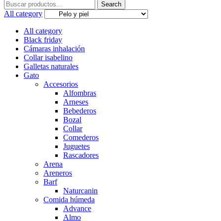
Search
Search
for:
All category
All category
Black friday
Cámaras inhalación
Collar isabelino
Galletas naturales
Gato
Accesorios
Alfombras
Arneses
Bebederos
Bozal
Collar
Comederos
Juguetes
Rascadores
Arena
Areneros
Barf
Naturcanin
Comida húmeda
Advance
Almo