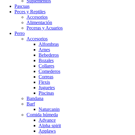
Suplementos
Pascuas
Peces y Reptiles
Accesorios
Alimentación
Peceras y Acuarios
Perro
Accesorios
Alfombras
Arnes
Bebederos
Bozales
Collares
Comederos
Correas
Flexis
Juguetes
Piscinas
Bandana
Barf
Naturcanin
Comida húmeda
Advance
Alpha spirit
Applaws