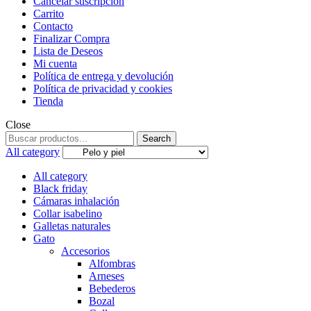
Cancelar suscripción
Carrito
Contacto
Finalizar Compra
Lista de Deseos
Mi cuenta
Política de entrega y devolución
Política de privacidad y cookies
Tienda
Close
Search
Search
for:
All category
All category
Black friday
Cámaras inhalación
Collar isabelino
Galletas naturales
Gato
Accesorios
Alfombras
Arneses
Bebederos
Bozal