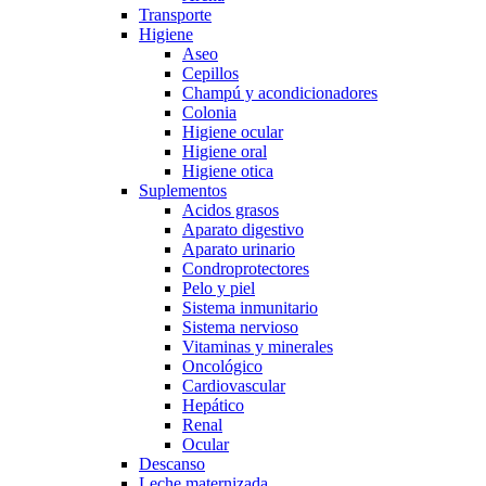
Transporte
Higiene
Aseo
Cepillos
Champú y acondicionadores
Colonia
Higiene ocular
Higiene oral
Higiene otica
Suplementos
Acidos grasos
Aparato digestivo
Aparato urinario
Condroprotectores
Pelo y piel
Sistema inmunitario
Sistema nervioso
Vitaminas y minerales
Oncológico
Cardiovascular
Hepático
Renal
Ocular
Descanso
Leche maternizada