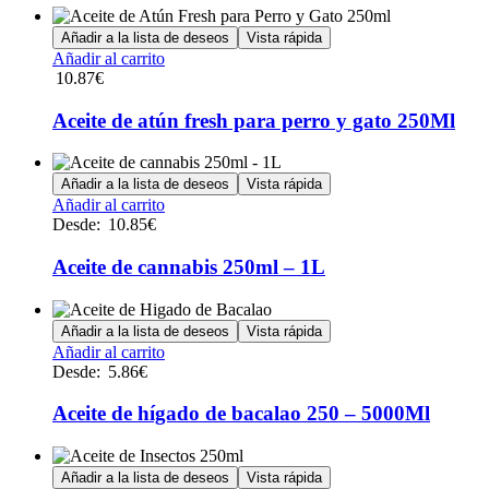
Añadir a la lista de deseos
Vista rápida
Añadir al carrito
10.87
€
Aceite de atún fresh para perro y gato 250Ml
Añadir a la lista de deseos
Vista rápida
Este
Añadir al carrito
producto
Desde:
10.85
€
tiene
múltiples
Aceite de cannabis 250ml – 1L
variantes.
Las
opciones
Añadir a la lista de deseos
Vista rápida
se
Este
Añadir al carrito
pueden
producto
Desde:
5.86
€
elegir
tiene
en
múltiples
Aceite de hígado de bacalao 250 – 5000Ml
la
variantes.
página
Las
de
opciones
Añadir a la lista de deseos
Vista rápida
producto
se