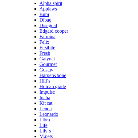
Alpha spirit
Applaws
Bubi
Dibaq
Disugual
Edgard cooper
Farmina
Felix
Firstbite
Fresh
Gatynat
Gourmet
Gustav
Harper&bone
Hill´s
Human grade
Impulse
Inaba
Kit cat
Lenda
Leonardo
Libra
Life
Lily´s
M.pets