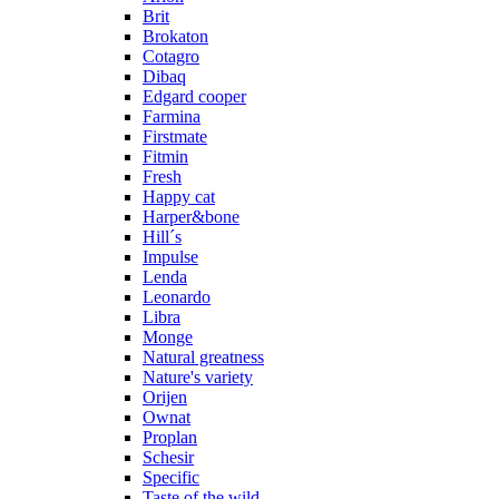
Brit
Brokaton
Cotagro
Dibaq
Edgard cooper
Farmina
Firstmate
Fitmin
Fresh
Happy cat
Harper&bone
Hill´s
Impulse
Lenda
Leonardo
Libra
Monge
Natural greatness
Nature's variety
Orijen
Ownat
Proplan
Schesir
Specific
Taste of the wild