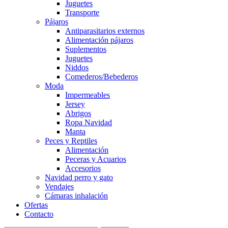
Juguetes
Transporte
Pájaros
Antiparasitarios externos
Alimentación pájaros
Suplementos
Juguetes
Niddos
Comederos/Bebederos
Moda
Impermeables
Jersey
Abrigos
Ropa Navidad
Manta
Peces y Reptiles
Alimentación
Peceras y Acuarios
Accesorios
Navidad perro y gato
Vendajes
Cámaras inhalación
Ofertas
Contacto