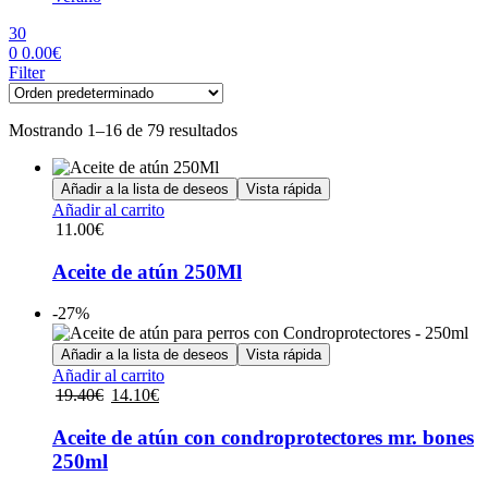
30
0
0.00
€
Menu
Filter
Mostrando 1–16 de 79 resultados
Añadir a la lista de deseos
Vista rápida
Añadir al carrito
11.00
€
Aceite de atún 250Ml
-27%
Añadir a la lista de deseos
Vista rápida
Añadir al carrito
El
El
19.40
€
14.10
€
precio
precio
original
actual
Aceite de atún con condroprotectores mr. bones
era:
es:
250ml
19.40€.
14.10€.