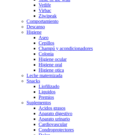
Vetlife
Virbac
Ziwipeak
Comportamiento
Descanso
Higiene
Aseo
Cepillos
Champú y acondicionadores
Colonia
Higiene ocular
Higiene oral
Higiene otica
Leche maternizada
Snacks
Liofilizado
Liquidos
Premios
Suplementos
Acidos grasos
Aparato digestivo
Aparato urinario
Cardiovascular
Condroprotectores