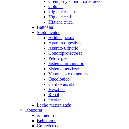
Champú y acondicionadores
Colonia
Higiene ocular
Higiene oral
Higiene otica
Bandana
Suplementos
Acidos grasos
Aparato digestivo
Aparato urinario
Condroprotectores
Pelo y piel
Sistema inmunitario
Sistema nervioso
Vitaminas y minerales
Oncológico
Cardiovascular
Hepático
Renal
Ocular
Leche maternizada
Roedores
Alimento
Bebederos
Comederos