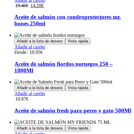
Añadir al carrito
El
El
19.40
€
14.10
€
precio
precio
original
actual
Aceite de salmón con condroprotectores mr.
era:
es:
bones 250ml
19.40€.
14.10€.
Añadir a la lista de deseos
Vista rápida
Este
Añadir al carrito
producto
Desde:
10.95
€
tiene
múltiples
Aceite de salmón fiordos noruegos 250 –
variantes.
1000Ml
Las
opciones
se
Añadir a la lista de deseos
Vista rápida
pueden
Añadir al carrito
elegir
10.87
€
en
la
Aceite de salmón fresh para perro y gato 500Ml
página
de
producto
Añadir a la lista de deseos
Vista rápida
Añadir al carrito