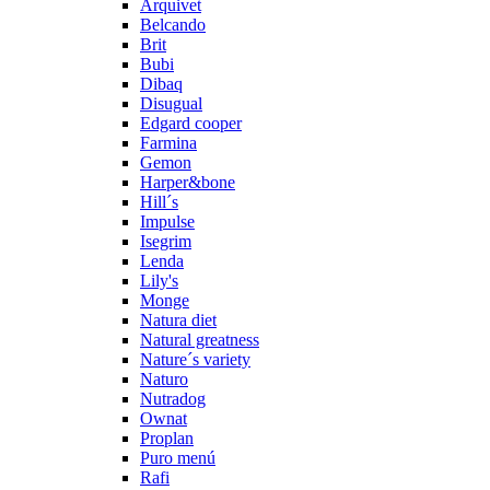
Arquivet
Belcando
Brit
Bubi
Dibaq
Disugual
Edgard cooper
Farmina
Gemon
Harper&bone
Hill´s
Impulse
Isegrim
Lenda
Lily's
Monge
Natura diet
Natural greatness
Nature´s variety
Naturo
Nutradog
Ownat
Proplan
Puro menú
Rafi