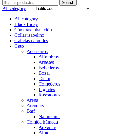
Search
Search
for:
All category
All category
Black friday
Cámaras inhalación
Collar isabelino
Galletas naturales
Gato
Accesorios
Alfombras
Arneses
Bebederos
Bozal
Collar
Comederos
Juguetes
Rascadores
Arena
Areneros
Barf
Naturcanin
Comida húmeda
Advance
Almo