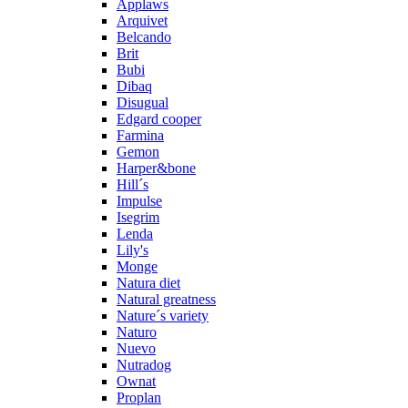
Applaws
Arquivet
Belcando
Brit
Bubi
Dibaq
Disugual
Edgard cooper
Farmina
Gemon
Harper&bone
Hill´s
Impulse
Isegrim
Lenda
Lily's
Monge
Natura diet
Natural greatness
Nature´s variety
Naturo
Nuevo
Nutradog
Ownat
Proplan