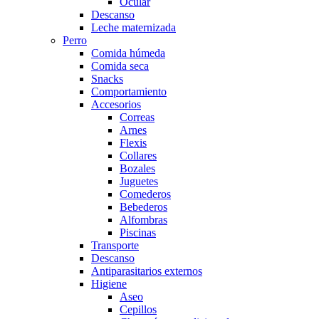
Ocular
Descanso
Leche maternizada
Perro
Comida húmeda
Comida seca
Snacks
Comportamiento
Accesorios
Correas
Arnes
Flexis
Collares
Bozales
Juguetes
Comederos
Bebederos
Alfombras
Piscinas
Transporte
Descanso
Antiparasitarios externos
Higiene
Aseo
Cepillos