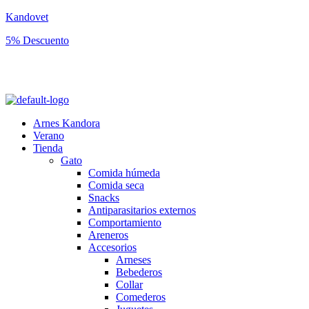
Kandovet
5% Descuento
Regístrate y consigue un código descuento del 5% en tu primera
compra.
Arnes Kandora
Verano
Tienda
Gato
Comida húmeda
Comida seca
Snacks
Antiparasitarios externos
Comportamiento
Areneros
Accesorios
Arneses
Bebederos
Collar
Comederos