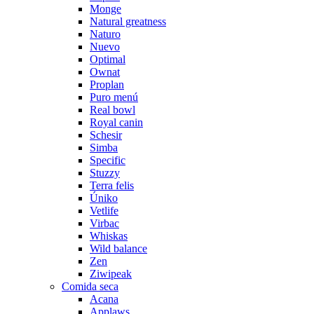
Monge
Natural greatness
Naturo
Nuevo
Optimal
Ownat
Proplan
Puro menú
Real bowl
Royal canin
Schesir
Simba
Specific
Stuzzy
Terra felis
Úniko
Vetlife
Virbac
Whiskas
Wild balance
Zen
Ziwipeak
Comida seca
Acana
Applaws