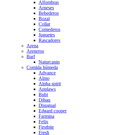
Alfombras
Arneses
Bebederos
Bozal
Collar
Comederos
Juguetes
Rascadores
Arena
Areneros
Barf
Naturcanin
Comida húmeda
Advance
Almo
Alpha spirit
Applaws
Bubi
Dibaq
Disugual
Edgard cooper
Farmina
Felix
Firstbite
Fresh