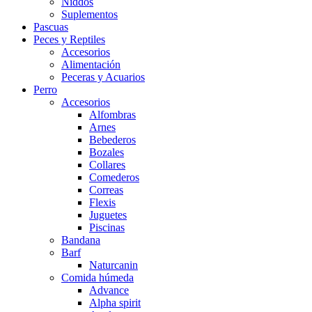
Niddos
Suplementos
Pascuas
Peces y Reptiles
Accesorios
Alimentación
Peceras y Acuarios
Perro
Accesorios
Alfombras
Arnes
Bebederos
Bozales
Collares
Comederos
Correas
Flexis
Juguetes
Piscinas
Bandana
Barf
Naturcanin
Comida húmeda
Advance
Alpha spirit