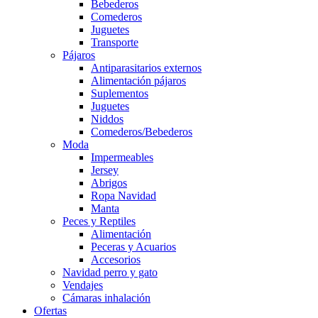
Bebederos
Comederos
Juguetes
Transporte
Pájaros
Antiparasitarios externos
Alimentación pájaros
Suplementos
Juguetes
Niddos
Comederos/Bebederos
Moda
Impermeables
Jersey
Abrigos
Ropa Navidad
Manta
Peces y Reptiles
Alimentación
Peceras y Acuarios
Accesorios
Navidad perro y gato
Vendajes
Cámaras inhalación
Ofertas