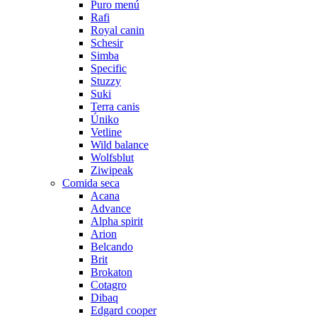
Puro menú
Rafi
Royal canin
Schesir
Simba
Specific
Stuzzy
Suki
Terra canis
Úniko
Vetline
Wild balance
Wolfsblut
Ziwipeak
Comida seca
Acana
Advance
Alpha spirit
Arion
Belcando
Brit
Brokaton
Cotagro
Dibaq
Edgard cooper