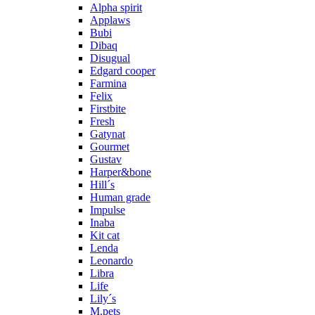
Alpha spirit
Applaws
Bubi
Dibaq
Disugual
Edgard cooper
Farmina
Felix
Firstbite
Fresh
Gatynat
Gourmet
Gustav
Harper&bone
Hill´s
Human grade
Impulse
Inaba
Kit cat
Lenda
Leonardo
Libra
Life
Lily´s
M.pets