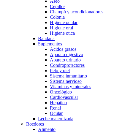
Aseo
Cepillos
Champú y acondicionadores
Colonia
Higiene ocular
Higiene oral
Higiene otica
Bandana
Suplementos
Acidos grasos
Aparato digestivo
Aparato urinario
Condroprotectores
Pelo y piel
Sistema inmunitario
Sistema nervioso
Vitaminas y minerales
Oncológico
Cardiovascular
Hepático
Renal
Ocular
Leche maternizada
Roedores
Alimento