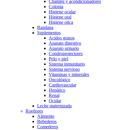
Champú y acondicionadores
Colonia
Higiene ocular
Higiene oral
Higiene otica
Bandana
Suplementos
Acidos grasos
Aparato digestivo
Aparato urinario
Condroprotectores
Pelo y piel
Sistema inmunitario
Sistema nervioso
Vitaminas y minerales
Oncológico
Cardiovascular
Hepático
Renal
Ocular
Leche maternizada
Roedores
Alimento
Bebederos
Comederos