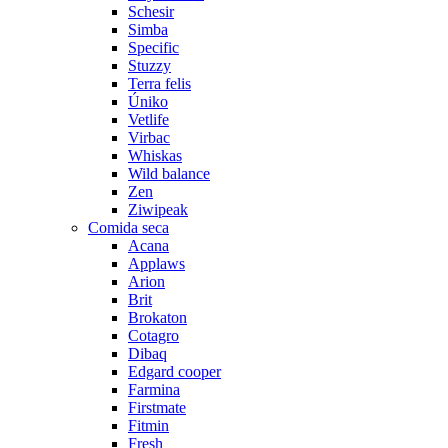
Schesir
Simba
Specific
Stuzzy
Terra felis
Úniko
Vetlife
Virbac
Whiskas
Wild balance
Zen
Ziwipeak
Comida seca
Acana
Applaws
Arion
Brit
Brokaton
Cotagro
Dibaq
Edgard cooper
Farmina
Firstmate
Fitmin
Fresh