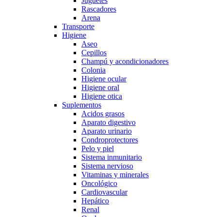
Juguetes
Rascadores
Arena
Transporte
Higiene
Aseo
Cepillos
Champú y acondicionadores
Colonia
Higiene ocular
Higiene oral
Higiene otica
Suplementos
Acidos grasos
Aparato digestivo
Aparato urinario
Condroprotectores
Pelo y piel
Sistema inmunitario
Sistema nervioso
Vitaminas y minerales
Oncológico
Cardiovascular
Hepático
Renal