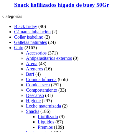
Snack liofilizados hígado de buey 50Gr
Categorías
Black friday
(90)
Cámaras inhalación
(2)
Collar isabelino
(2)
Galletas naturales
(24)
Gato
(2163)
Accesorios
(371)
Antiparasitarios externos
(0)
Arena
(43)
Areneros
(16)
Barf
(4)
Comida húmeda
(656)
Comida seca
(252)
Comportamiento
(33)
Descanso
(31)
Higiene
(293)
Leche maternizada
(2)
Snacks
(186)
Liofilizado
(9)
Liquidos
(67)
Premios
(109)