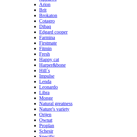
Arion
Brit
Brokaton
Cotagro
Dibaq
Edgard cooper
Farmina
Firstmate
Fitmin
Fresh
Happy cat
Harper&bone
Hill´s
Impulse
Lenda
Leonardo
Libra
Monge
Natural greatness
Nature's variety
Orijen
Ownat
Proplan
Schesir
Specific