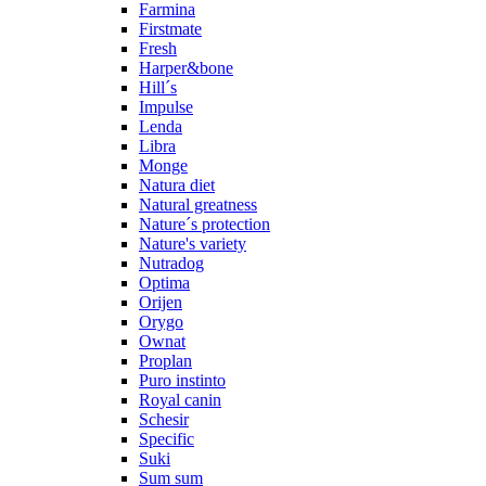
Farmina
Firstmate
Fresh
Harper&bone
Hill´s
Impulse
Lenda
Libra
Monge
Natura diet
Natural greatness
Nature´s protection
Nature's variety
Nutradog
Optima
Orijen
Orygo
Ownat
Proplan
Puro instinto
Royal canin
Schesir
Specific
Suki
Sum sum