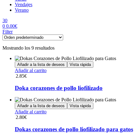
Vendajes
Verano
30
0
0.00
€
Menu
Filter
Mostrando los 9 resultados
Añadir a la lista de deseos
Vista rápida
Añadir al carrito
2.85
€
Doka corazones de pollo liofilizado
Añadir a la lista de deseos
Vista rápida
Añadir al carrito
2.80
€
Dokas corazones de pollo liofilizado para gatos