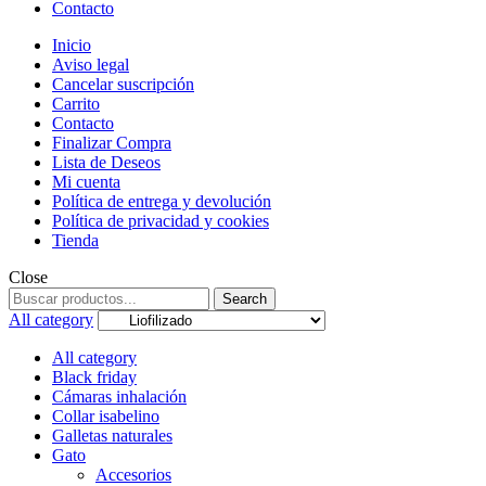
Contacto
Inicio
Aviso legal
Cancelar suscripción
Carrito
Contacto
Finalizar Compra
Lista de Deseos
Mi cuenta
Política de entrega y devolución
Política de privacidad y cookies
Tienda
Close
Search
Search
for:
All category
All category
Black friday
Cámaras inhalación
Collar isabelino
Galletas naturales
Gato
Accesorios