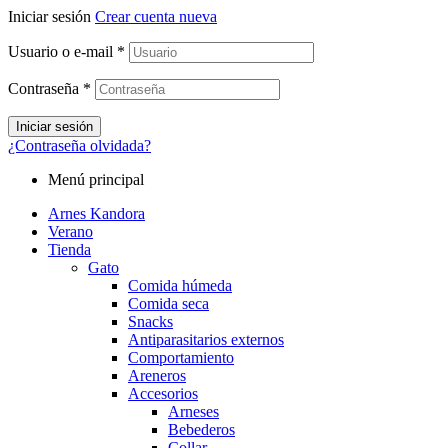
Iniciar sesión
Crear cuenta nueva
Usuario o e-mail
*
Contraseña
*
Iniciar sesión
¿Contraseña olvidada?
Menú principal
Arnes Kandora
Verano
Tienda
Gato
Comida húmeda
Comida seca
Snacks
Antiparasitarios externos
Comportamiento
Areneros
Accesorios
Arneses
Bebederos
Collar