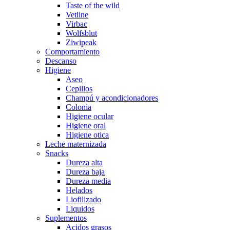
Taste of the wild
Vetline
Virbac
Wolfsblut
Ziwipeak
Comportamiento
Descanso
Higiene
Aseo
Cepillos
Champú y acondicionadores
Colonia
Higiene ocular
Higiene oral
Higiene otica
Leche maternizada
Snacks
Dureza alta
Dureza baja
Dureza media
Helados
Liofilizado
Liquidos
Suplementos
Acidos grasos