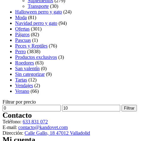
Suplementos
(279)
Transporte
(30)
Halloween perro y gato
(24)
Moda
(81)
Navidad perro y gato
(94)
Ofertas
(301)
Pájaros
(82)
Pascuas
(1)
Peces y Reptiles
(76)
Perro
(3838)
Productos exclusivos
(3)
Roedores
(63)
San valentín
(0)
Sin categorizar
(9)
Tartas
(12)
Vendajes
(2)
Verano
(66)
Filtrar por precio
Precio
Precio
Filtrar
mínimo
máximo
Contacto
Teléfono:
633 831 072
E-mail:
contacto@kandovet.com
Dirección:
Calle Gallo, 18 47012 Valladolid
Mi cuenta