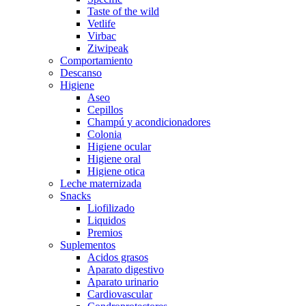
Taste of the wild
Vetlife
Virbac
Ziwipeak
Comportamiento
Descanso
Higiene
Aseo
Cepillos
Champú y acondicionadores
Colonia
Higiene ocular
Higiene oral
Higiene otica
Leche maternizada
Snacks
Liofilizado
Liquidos
Premios
Suplementos
Acidos grasos
Aparato digestivo
Aparato urinario
Cardiovascular