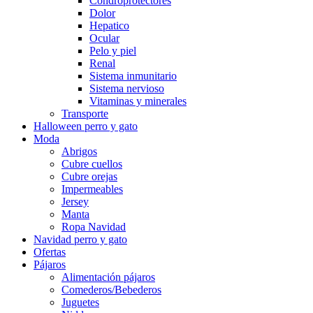
Condroprotectores
Dolor
Hepatico
Ocular
Pelo y piel
Renal
Sistema inmunitario
Sistema nervioso
Vitaminas y minerales
Transporte
Halloween perro y gato
Moda
Abrigos
Cubre cuellos
Cubre orejas
Impermeables
Jersey
Manta
Ropa Navidad
Navidad perro y gato
Ofertas
Pájaros
Alimentación pájaros
Comederos/Bebederos
Juguetes