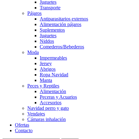
Juguetes
Transporte
Pájaros
Antiparasitarios externos
Alimentación pájaros
Suplementos
Juguetes
Niddos
Comederos/Bebederos
Moda
Impermeables
Jersey
Abrigos
Ropa Navidad
Manta
Peces y Reptiles
Alimentación
Peceras y Acuarios
Accesorios
Navidad perro y gato
Vendajes
Cámaras inhalación
Ofertas
Contacto