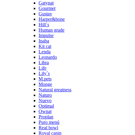
Gatynat
Gourmet
Gustav
Harper&bone
Hill´s
Human grade
Impulse
Inaba
Kit cat
Lenda
Leonardo
Libra
Life
Lily´s
M.pets
Monge
Natural greatness
Naturo
Nuevo
Optimal
Ownat
Proplan
Puro menú
Real bowl
Royal canin