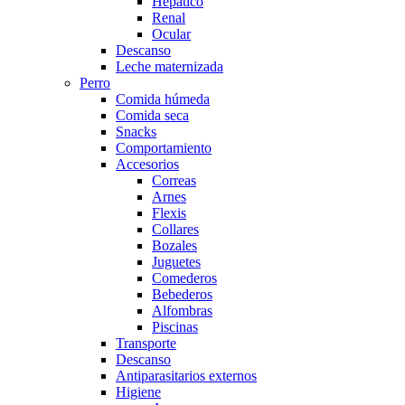
Hepático
Renal
Ocular
Descanso
Leche maternizada
Perro
Comida húmeda
Comida seca
Snacks
Comportamiento
Accesorios
Correas
Arnes
Flexis
Collares
Bozales
Juguetes
Comederos
Bebederos
Alfombras
Piscinas
Transporte
Descanso
Antiparasitarios externos
Higiene