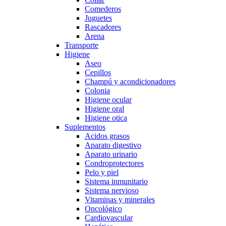
Comederos
Juguetes
Rascadores
Arena
Transporte
Higiene
Aseo
Cepillos
Champú y acondicionadores
Colonia
Higiene ocular
Higiene oral
Higiene otica
Suplementos
Acidos grasos
Aparato digestivo
Aparato urinario
Condroprotectores
Pelo y piel
Sistema inmunitario
Sistema nervioso
Vitaminas y minerales
Oncológico
Cardiovascular