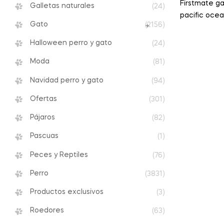
Firstmate ga
Galletas naturales
(24)
pacific oce
Gato
(2156)
arándanos 4
Halloween perro y gato
(24)
Moda
(81)
Navidad perro y gato
(94)
Ofertas
(301)
Pájaros
(82)
Pascuas
(1)
Peces y Reptiles
(76)
Perro
(3831)
Productos exclusivos
(3)
Roedores
(63)