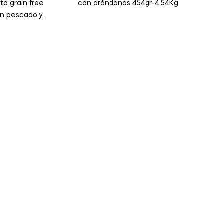
to grain free
con arándanos 454gr-4.54Kg
an pescado y
54gr – 4.54Kg