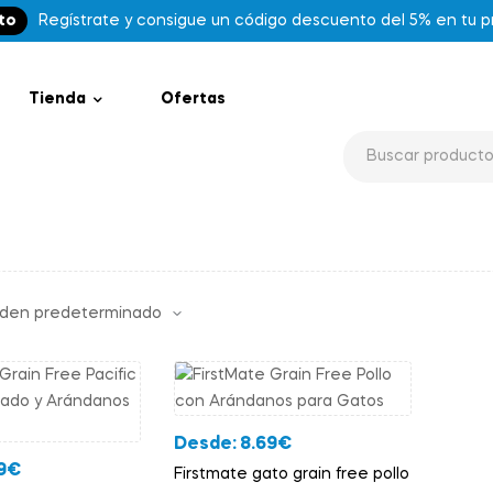
to
Regístrate y consigue un código descuento del 5% en tu 
Tienda
Ofertas
Desde:
8.69
€
9
€
Firstmate gato grain free pollo