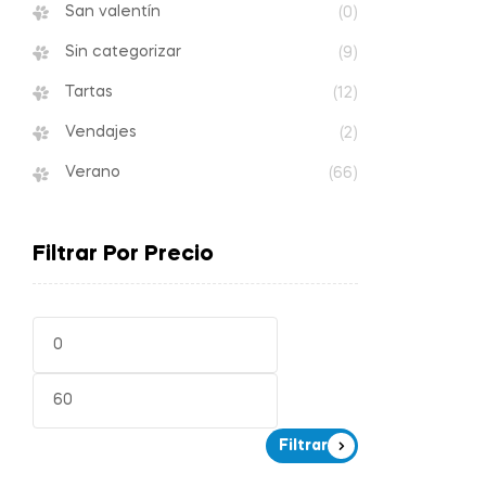
San valentín
(0)
Sin categorizar
(9)
Tartas
(12)
Vendajes
(2)
Verano
(66)
Filtrar Por Precio
Filtrar