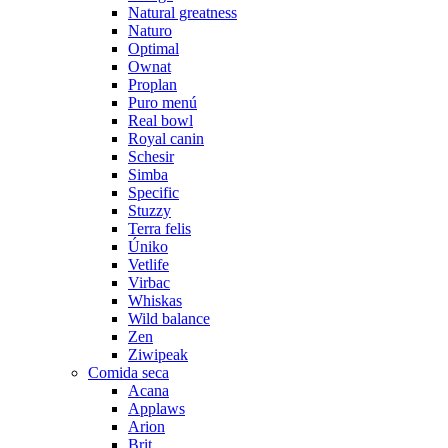
Natural greatness
Naturo
Optimal
Ownat
Proplan
Puro menú
Real bowl
Royal canin
Schesir
Simba
Specific
Stuzzy
Terra felis
Úniko
Vetlife
Virbac
Whiskas
Wild balance
Zen
Ziwipeak
Comida seca
Acana
Applaws
Arion
Brit