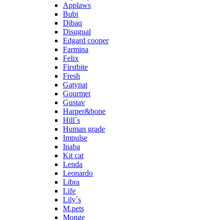
Applaws
Bubi
Dibaq
Disugual
Edgard cooper
Farmina
Felix
Firstbite
Fresh
Gatynat
Gourmet
Gustav
Harper&bone
Hill´s
Human grade
Impulse
Inaba
Kit cat
Lenda
Leonardo
Libra
Life
Lily´s
M.pets
Monge