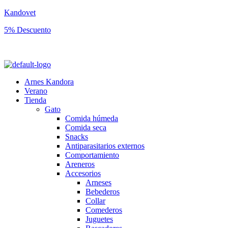
Kandovet
5% Descuento
Regístrate y consigue un código descuento del 5% en tu primera comp
Arnes Kandora
Verano
Tienda
Gato
Comida húmeda
Comida seca
Snacks
Antiparasitarios externos
Comportamiento
Areneros
Accesorios
Arneses
Bebederos
Collar
Comederos
Juguetes