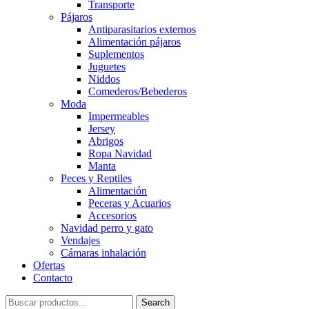
Transporte
Pájaros
Antiparasitarios externos
Alimentación pájaros
Suplementos
Juguetes
Niddos
Comederos/Bebederos
Moda
Impermeables
Jersey
Abrigos
Ropa Navidad
Manta
Peces y Reptiles
Alimentación
Peceras y Acuarios
Accesorios
Navidad perro y gato
Vendajes
Cámaras inhalación
Ofertas
Contacto
Search
Search