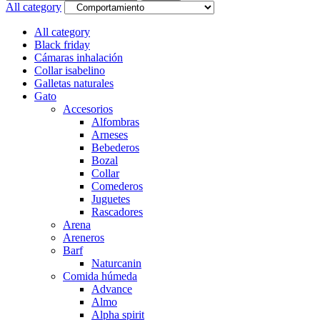
for:
All category
All category
Black friday
Cámaras inhalación
Collar isabelino
Galletas naturales
Gato
Accesorios
Alfombras
Arneses
Bebederos
Bozal
Collar
Comederos
Juguetes
Rascadores
Arena
Areneros
Barf
Naturcanin
Comida húmeda
Advance
Almo
Alpha spirit