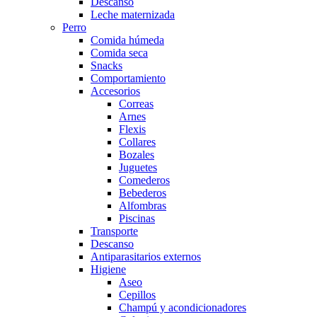
Descanso
Leche maternizada
Perro
Comida húmeda
Comida seca
Snacks
Comportamiento
Accesorios
Correas
Arnes
Flexis
Collares
Bozales
Juguetes
Comederos
Bebederos
Alfombras
Piscinas
Transporte
Descanso
Antiparasitarios externos
Higiene
Aseo
Cepillos
Champú y acondicionadores