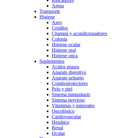
Rascadores
Arena
Transporte
Higiene
Aseo
Cepillos
Champú y acondicionadores
Colonia
Higiene ocular
Higiene oral
Higiene otica
Suplementos
Acidos grasos
Aparato digestivo
Aparato urinario
Condroprotectores
Pelo y piel
Sistema inmunitario
Sistema nervioso
Vitaminas y minerales
Oncológico
Cardiovascular
Hepático
Renal
Ocular