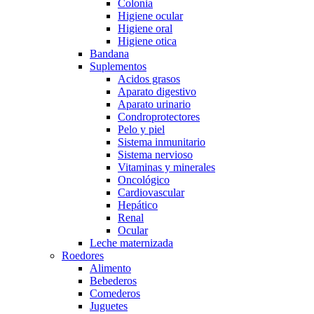
Colonia
Higiene ocular
Higiene oral
Higiene otica
Bandana
Suplementos
Acidos grasos
Aparato digestivo
Aparato urinario
Condroprotectores
Pelo y piel
Sistema inmunitario
Sistema nervioso
Vitaminas y minerales
Oncológico
Cardiovascular
Hepático
Renal
Ocular
Leche maternizada
Roedores
Alimento
Bebederos
Comederos
Juguetes