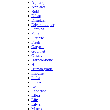
Alpha spirit
Applaws
Bubi
Dibaq
Disugual
Edgard cooper
Farmina
Felix
Firstbite
Fresh
Gatynat
Gourmet
Gustav
Harper&bone
Hill´s
Human grade
Impulse
Inaba
Kit cat
Lenda
Leonardo
Libra
Life
Lily´s
M.pets