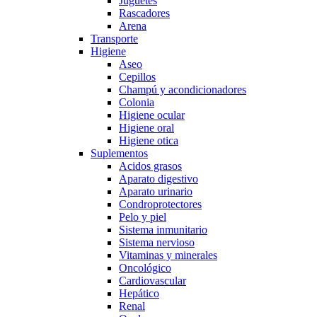
Juguetes
Rascadores
Arena
Transporte
Higiene
Aseo
Cepillos
Champú y acondicionadores
Colonia
Higiene ocular
Higiene oral
Higiene otica
Suplementos
Acidos grasos
Aparato digestivo
Aparato urinario
Condroprotectores
Pelo y piel
Sistema inmunitario
Sistema nervioso
Vitaminas y minerales
Oncológico
Cardiovascular
Hepático
Renal