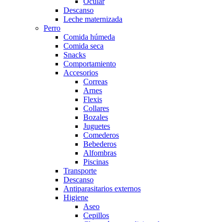
Ocular
Descanso
Leche maternizada
Perro
Comida húmeda
Comida seca
Snacks
Comportamiento
Accesorios
Correas
Arnes
Flexis
Collares
Bozales
Juguetes
Comederos
Bebederos
Alfombras
Piscinas
Transporte
Descanso
Antiparasitarios externos
Higiene
Aseo
Cepillos