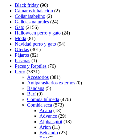
la
Black friday
(90)
página
Cámaras inhalación
(2)
de
Collar isabelino
(2)
producto
Galletas naturales
(24)
Gato
(2156)
Halloween perro y gato
(24)
Moda
(81)
Navidad perro y gato
(94)
Ofertas
(301)
Pájaros
(82)
Pascuas
(1)
Peces y Reptiles
(76)
Perro
(3831)
Accesorios
(881)
Antiparasitarios externos
(0)
Bandana
(5)
Barf
(9)
Comida húmeda
(476)
Comida seca
(573)
Acana
(18)
Advance
(29)
Alpha spirit
(18)
Arion
(11)
Belcando
(23)