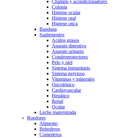
Champú y acondicionadores
Colonia
Higiene ocular
Higiene oral
Higiene otica
Bandana
Suplementos
Acidos grasos
Aparato digestivo
Aparato urinario
Condroprotectores
Pelo y piel
Sistema inmunitario
Sistema nervioso
Vitaminas y minerales
Oncológico
Cardiovascular
Hepático
Renal
Ocular
Leche maternizada
Roedores
Alimento
Bebederos
Comederos