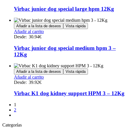
elegir
en
Virbac junior dog special large hpm 12Kg
la
página
de
Añadir a la lista de deseos
Vista rápida
producto
Este
Añadir al carrito
producto
Desde:
30.94
€
tiene
múltiples
Virbac junior dog special medium hpm 3 –
variantes.
12Kg
Las
opciones
se
Añadir a la lista de deseos
Vista rápida
pueden
Este
Añadir al carrito
elegir
producto
Desde:
39.92
€
en
tiene
la
múltiples
Virbac K1 dog kidney support HPM 3 – 12Kg
página
variantes.
de
Las
producto
1
opciones
2
se
pueden
elegir
Categorías
en