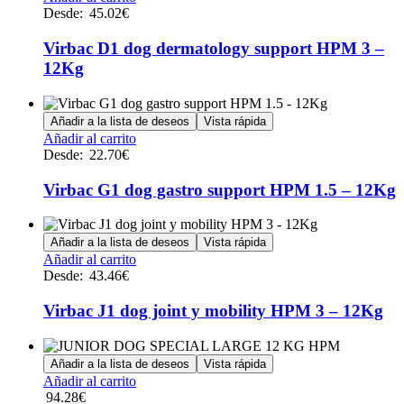
elegir
producto
Desde:
45.02
€
en
tiene
la
múltiples
Virbac D1 dog dermatology support HPM 3 –
página
variantes.
de
12Kg
Las
producto
opciones
se
Añadir a la lista de deseos
Vista rápida
pueden
Este
Añadir al carrito
elegir
producto
Desde:
22.70
€
en
tiene
la
múltiples
Virbac G1 dog gastro support HPM 1.5 – 12Kg
página
variantes.
de
Las
producto
opciones
Añadir a la lista de deseos
Vista rápida
se
Este
Añadir al carrito
pueden
producto
Desde:
43.46
€
elegir
tiene
en
múltiples
Virbac J1 dog joint y mobility HPM 3 – 12Kg
la
variantes.
página
Las
de
opciones
Añadir a la lista de deseos
Vista rápida
producto
se
Añadir al carrito
pueden
94.28
€