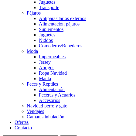
Juguetes
Transporte
Pájaros
Antiparasitarios externos
Alimentación pájaros
Suplementos
Juguetes
Niddos
Comederos/Bebederos
Moda
Impermeables
Jersey
Abrigos
Ropa Navidad
Manta
Peces y Reptiles
Alimentación
Peceras y Acuarios
Accesorios
Navidad perro y gato
Vendajes
Cámaras inhalación
Ofertas
Contacto