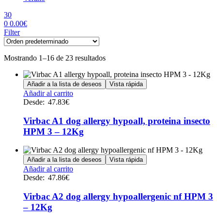
30
0
0.00
€
Menu
Filter
Mostrando 1–16 de 23 resultados
Añadir a la lista de deseos
Vista rápida
Este
Añadir al carrito
producto
Desde:
47.83
€
tiene
múltiples
Virbac A1 dog allergy hypoall, proteina insecto
variantes.
HPM 3 – 12Kg
Las
opciones
se
Añadir a la lista de deseos
Vista rápida
pueden
Este
Añadir al carrito
elegir
producto
Desde:
47.86
€
en
tiene
la
múltiples
Virbac A2 dog allergy hypoallergenic nf HPM 3
página
variantes.
de
– 12Kg
Las
producto