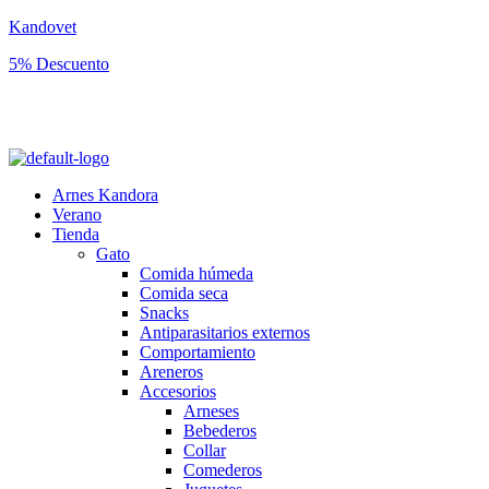
Kandovet
5% Descuento
Regístrate y consigue un código descuento del 5% en tu primera
compra.
Arnes Kandora
Verano
Tienda
Gato
Comida húmeda
Comida seca
Snacks
Antiparasitarios externos
Comportamiento
Areneros
Accesorios
Arneses
Bebederos
Collar
Comederos