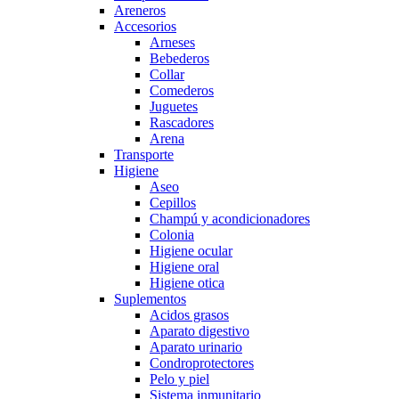
Areneros
Accesorios
Arneses
Bebederos
Collar
Comederos
Juguetes
Rascadores
Arena
Transporte
Higiene
Aseo
Cepillos
Champú y acondicionadores
Colonia
Higiene ocular
Higiene oral
Higiene otica
Suplementos
Acidos grasos
Aparato digestivo
Aparato urinario
Condroprotectores
Pelo y piel
Sistema inmunitario