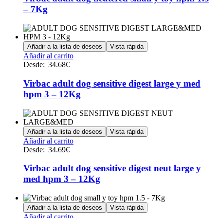
variantes.
de
– 7Kg
Las
producto
opciones
se
pueden
Añadir a la lista de deseos
Vista rápida
elegir
Este
Añadir al carrito
en
producto
Desde:
34.68
€
la
tiene
página
múltiples
Virbac adult dog sensitive digest large y med
de
variantes.
producto
hpm 3 – 12Kg
Las
opciones
se
pueden
Añadir a la lista de deseos
Vista rápida
elegir
Este
Añadir al carrito
en
producto
Desde:
34.69
€
la
tiene
página
múltiples
Virbac adult dog sensitive digest neut large y
de
variantes.
producto
med hpm 3 – 12Kg
Las
opciones
se
Añadir a la lista de deseos
Vista rápida
pueden
Este
Añadir al carrito