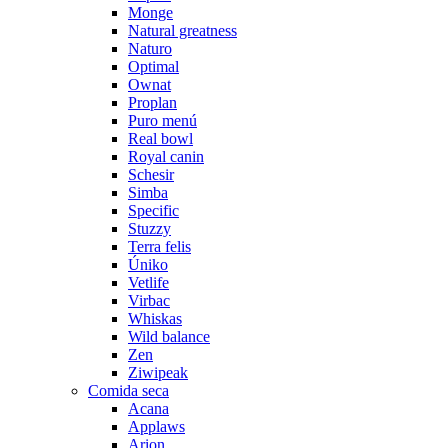
Monge
Natural greatness
Naturo
Optimal
Ownat
Proplan
Puro menú
Real bowl
Royal canin
Schesir
Simba
Specific
Stuzzy
Terra felis
Úniko
Vetlife
Virbac
Whiskas
Wild balance
Zen
Ziwipeak
Comida seca
Acana
Applaws
Arion