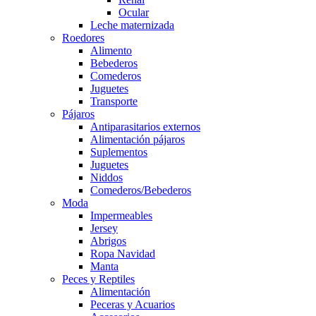
Ocular
Leche maternizada
Roedores
Alimento
Bebederos
Comederos
Juguetes
Transporte
Pájaros
Antiparasitarios externos
Alimentación pájaros
Suplementos
Juguetes
Niddos
Comederos/Bebederos
Moda
Impermeables
Jersey
Abrigos
Ropa Navidad
Manta
Peces y Reptiles
Alimentación
Peceras y Acuarios