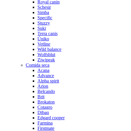
Royal canin
Schesir
Simba
Specific
Stuzzy
Suki
Terra canis
Úniko
Vetline
Wild balance
Wolfsblut
Ziwipeak
Comida seca
Acana
Advance
Alpha spirit
Arion
Belcando
Brit
Brokaton
Cotagro
Dibaq
Edgard cooper
Farmina
Firstmate