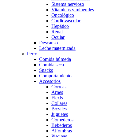
Sistema nervioso
Vitaminas y minerales
Oncológico
Cardiovascular
Hepático
Renal
Ocular
Descanso
Leche maternizada
Perro
Comida húmeda
Comida seca
Snacks
Comportamiento
Accesorios
Correas
Arnes
Flexis
Collares
Bozales
Juguetes
Comederos
Bebederos
Alfombras
Piscinas