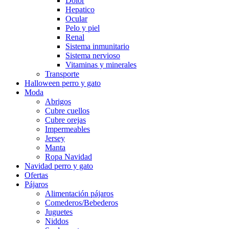
Dolor
Hepatico
Ocular
Pelo y piel
Renal
Sistema inmunitario
Sistema nervioso
Vitaminas y minerales
Transporte
Halloween perro y gato
Moda
Abrigos
Cubre cuellos
Cubre orejas
Impermeables
Jersey
Manta
Ropa Navidad
Navidad perro y gato
Ofertas
Pájaros
Alimentación pájaros
Comederos/Bebederos
Juguetes
Niddos