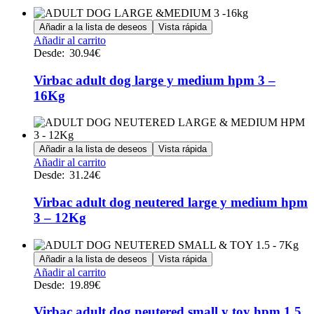
opciones
se
Añadir a la lista de deseos
Vista rápida
pueden
Este
Añadir al carrito
elegir
producto
Desde:
30.94
€
en
tiene
la
múltiples
Virbac adult dog large y medium hpm 3 –
página
variantes.
de
16Kg
Las
producto
opciones
se
pueden
Añadir a la lista de deseos
Vista rápida
elegir
Este
Añadir al carrito
en
producto
Desde:
31.24
€
la
tiene
página
múltiples
Virbac adult dog neutered large y medium hpm
de
variantes.
producto
3 – 12Kg
Las
opciones
se
Añadir a la lista de deseos
Vista rápida
pueden
Este
Añadir al carrito
elegir
producto
Desde:
19.89
€
en
tiene
la
múltiples
Virbac adult dog neutered small y toy hpm 1.5
página