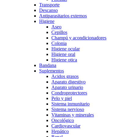
Transporte
Descanso
Antiparasitarios externos
Higiene
Aseo
Cepillos
Champú y acondicionadores
Colonia
Higiene ocular
Higiene oral
Higiene otica
Bandana
Suplementos
Acidos grasos
Aparato digestivo
Aparato urinario
Condroprotectores
Pelo y piel
Sistema inmunitario
Sistema nervioso
Vitaminas y minerales
Oncológico
Cardiovascular
Hepático
Renal