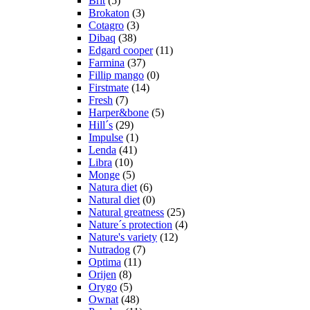
Brit
(5)
Brokaton
(3)
Cotagro
(3)
Dibaq
(38)
Edgard cooper
(11)
Farmina
(37)
Fillip mango
(0)
Firstmate
(14)
Fresh
(7)
Harper&bone
(5)
Hill´s
(29)
Impulse
(1)
Lenda
(41)
Libra
(10)
Monge
(5)
Natura diet
(6)
Natural diet
(0)
Natural greatness
(25)
Nature´s protection
(4)
Nature's variety
(12)
Nutradog
(7)
Optima
(11)
Orijen
(8)
Orygo
(5)
Ownat
(48)