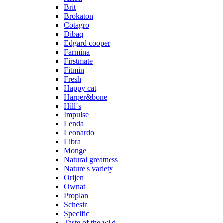
Brit
Brokaton
Cotagro
Dibaq
Edgard cooper
Farmina
Firstmate
Fitmin
Fresh
Happy cat
Harper&bone
Hill´s
Impulse
Lenda
Leonardo
Libra
Monge
Natural greatness
Nature's variety
Orijen
Ownat
Proplan
Schesir
Specific
Taste of the wild