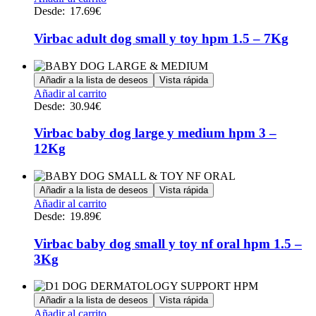
elegir
producto
Desde:
17.69
€
en
tiene
la
múltiples
Virbac adult dog small y toy hpm 1.5 – 7Kg
página
variantes.
de
Las
producto
opciones
Añadir a la lista de deseos
Vista rápida
se
Este
Añadir al carrito
pueden
producto
Desde:
30.94
€
elegir
tiene
en
múltiples
Virbac baby dog large y medium hpm 3 –
la
variantes.
12Kg
página
Las
de
opciones
producto
se
Añadir a la lista de deseos
Vista rápida
pueden
Este
Añadir al carrito
elegir
producto
Desde:
19.89
€
en
tiene
la
múltiples
Virbac baby dog small y toy nf oral hpm 1.5 –
página
variantes.
de
3Kg
Las
producto
opciones
se
Añadir a la lista de deseos
Vista rápida
pueden
Este
Añadir al carrito