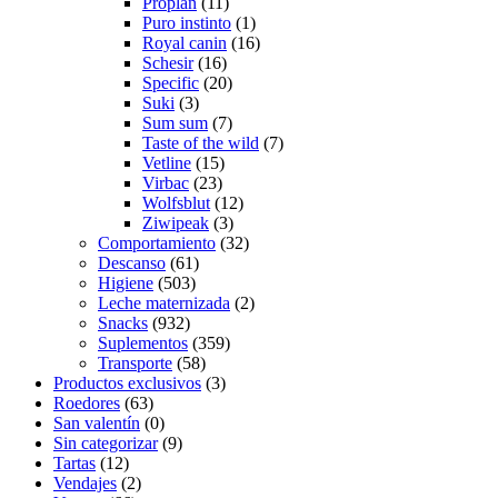
Proplan
(11)
Puro instinto
(1)
Royal canin
(16)
Schesir
(16)
Specific
(20)
Suki
(3)
Sum sum
(7)
Taste of the wild
(7)
Vetline
(15)
Virbac
(23)
Wolfsblut
(12)
Ziwipeak
(3)
Comportamiento
(32)
Descanso
(61)
Higiene
(503)
Leche maternizada
(2)
Snacks
(932)
Suplementos
(359)
Transporte
(58)
Productos exclusivos
(3)
Roedores
(63)
San valentín
(0)
Sin categorizar
(9)
Tartas
(12)
Vendajes
(2)