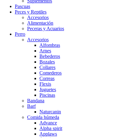
Suplementos
Pascuas
Peces y Reptiles
Accesorios
Alimentación
Peceras y Acuarios
Perro
Accesorios
Alfombras
Arnes
Bebederos
Bozales
Collares
Comederos
Correas
Flexis
Juguetes
Piscinas
Bandana
Barf
Naturcanin
Comida húmeda
Advance
Alpha spirit
Applaws