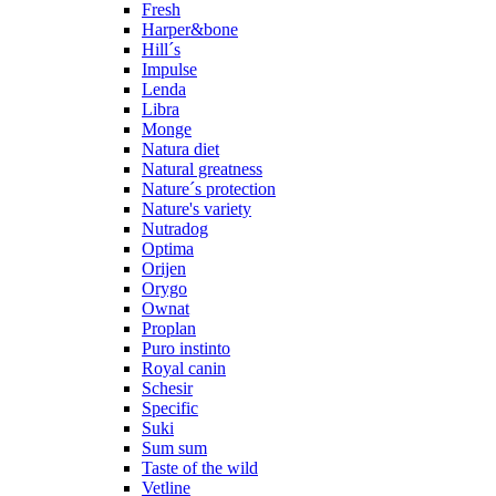
Fresh
Harper&bone
Hill´s
Impulse
Lenda
Libra
Monge
Natura diet
Natural greatness
Nature´s protection
Nature's variety
Nutradog
Optima
Orijen
Orygo
Ownat
Proplan
Puro instinto
Royal canin
Schesir
Specific
Suki
Sum sum
Taste of the wild
Vetline