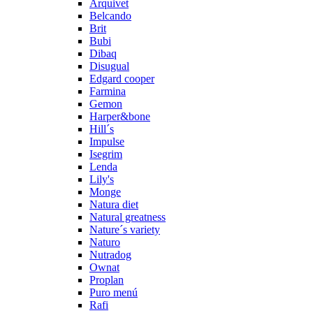
Arquivet
Belcando
Brit
Bubi
Dibaq
Disugual
Edgard cooper
Farmina
Gemon
Harper&bone
Hill´s
Impulse
Isegrim
Lenda
Lily's
Monge
Natura diet
Natural greatness
Nature´s variety
Naturo
Nutradog
Ownat
Proplan
Puro menú
Rafi