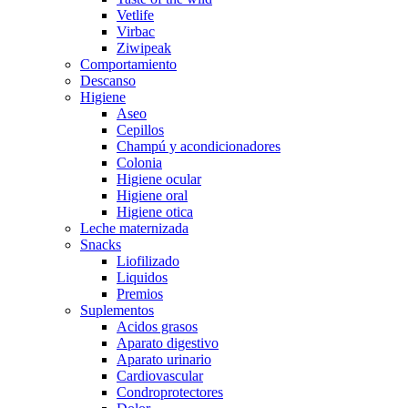
Vetlife
Virbac
Ziwipeak
Comportamiento
Descanso
Higiene
Aseo
Cepillos
Champú y acondicionadores
Colonia
Higiene ocular
Higiene oral
Higiene otica
Leche maternizada
Snacks
Liofilizado
Liquidos
Premios
Suplementos
Acidos grasos
Aparato digestivo
Aparato urinario
Cardiovascular
Condroprotectores