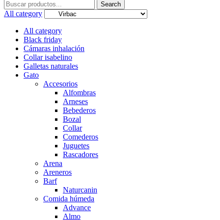
Search
Search
for:
All category
All category
Black friday
Cámaras inhalación
Collar isabelino
Galletas naturales
Gato
Accesorios
Alfombras
Arneses
Bebederos
Bozal
Collar
Comederos
Juguetes
Rascadores
Arena
Areneros
Barf
Naturcanin
Comida húmeda
Advance
Almo