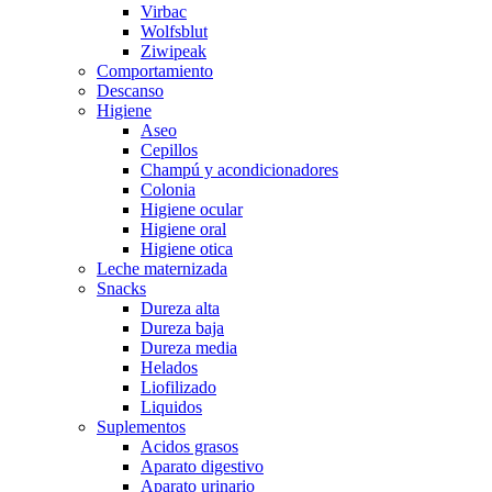
Virbac
Wolfsblut
Ziwipeak
Comportamiento
Descanso
Higiene
Aseo
Cepillos
Champú y acondicionadores
Colonia
Higiene ocular
Higiene oral
Higiene otica
Leche maternizada
Snacks
Dureza alta
Dureza baja
Dureza media
Helados
Liofilizado
Liquidos
Suplementos
Acidos grasos
Aparato digestivo
Aparato urinario