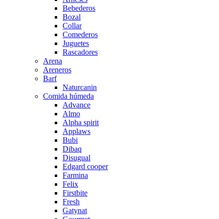
Bebederos
Bozal
Collar
Comederos
Juguetes
Rascadores
Arena
Areneros
Barf
Naturcanin
Comida húmeda
Advance
Almo
Alpha spirit
Applaws
Bubi
Dibaq
Disugual
Edgard cooper
Farmina
Felix
Firstbite
Fresh
Gatynat