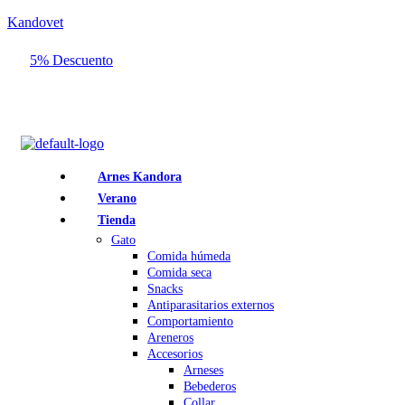
Kandovet
5% Descuento
Regístrate y consigue un código descuento del 5% en tu primera
compra.
Arnes Kandora
Verano
Tienda
Gato
Comida húmeda
Comida seca
Snacks
Antiparasitarios externos
Comportamiento
Areneros
Accesorios
Arneses
Bebederos
Collar