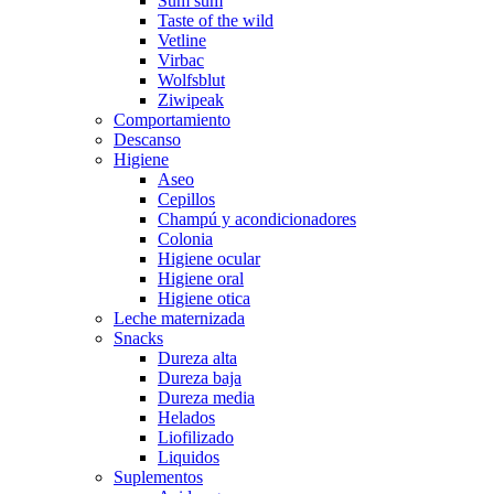
Sum sum
Taste of the wild
Vetline
Virbac
Wolfsblut
Ziwipeak
Comportamiento
Descanso
Higiene
Aseo
Cepillos
Champú y acondicionadores
Colonia
Higiene ocular
Higiene oral
Higiene otica
Leche maternizada
Snacks
Dureza alta
Dureza baja
Dureza media
Helados
Liofilizado
Liquidos
Suplementos