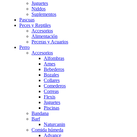
Juguetes
Niddos
Suplementos
Pascuas
Peces y Reptiles
Accesorios
Alimentación
Peceras y Acuarios
Perro
Accesorios
Alfombras
Arnes
Bebederos
Bozales
Collares
Comederos
Correas
Flexis
Juguetes
Piscinas
Bandana
Barf
Naturcanin
Comida húmeda
Advance