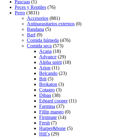
Pascuas
(1)
Peces y Reptiles
(76)
Perro
(3831)
Accesorios
(881)
Antiparasitarios externos
(0)
Bandana
(5)
Barf
(9)
Comida húmeda
(476)
Comida seca
(573)
Acana
(18)
Advance
(29)
Alpha spirit
(18)
Arion
(11)
Belcando
(23)
Brit
(5)
Brokaton
(3)
Cotagro
(3)
Dibaq
(38)
Edgard cooper
(11)
Farmina
(37)
Fillip mango
(0)
Firstmate
(14)
Fresh
(7)
Harper&bone
(5)
Hill´s
(29)