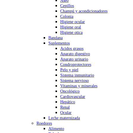
Aseo
Cepillos
Champú y acondicionadores
Colonia
Higiene ocular
Higiene oral
Higiene otica
Bandana
Suplementos
Acidos grasos
Aparato digestivo
Aparato urinario
Condroprotectores
Pelo y piel
Sistema inmunitario
Sistema nervioso
Vitaminas y minerales
Oncológico
Cardiovascular
Hepático
Renal
Ocular
Leche maternizada
Roedores
Alimento