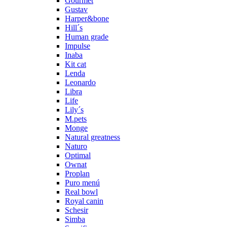
Gourmet
Gustav
Harper&bone
Hill´s
Human grade
Impulse
Inaba
Kit cat
Lenda
Leonardo
Libra
Life
Lily´s
M.pets
Monge
Natural greatness
Naturo
Optimal
Ownat
Proplan
Puro menú
Real bowl
Royal canin
Schesir
Simba