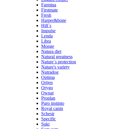
Farmina
Firstmate
Fresh
Harper&bone
Hill´s
Impulse
Lenda
Libra
Monge
Natura diet
Natural greatness
Nature´s protection
Nature's variety
Nutradog
Optima
Orijen
Orygo
Ownat
Proplan
Puro instinto
Royal canin
Schesir
Specific
Suki