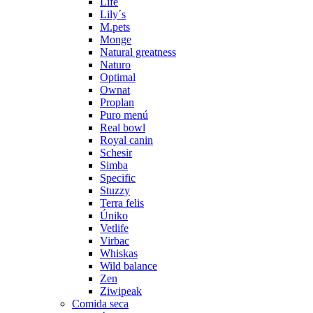
Life
Lily´s
M.pets
Monge
Natural greatness
Naturo
Optimal
Ownat
Proplan
Puro menú
Real bowl
Royal canin
Schesir
Simba
Specific
Stuzzy
Terra felis
Úniko
Vetlife
Virbac
Whiskas
Wild balance
Zen
Ziwipeak
Comida seca