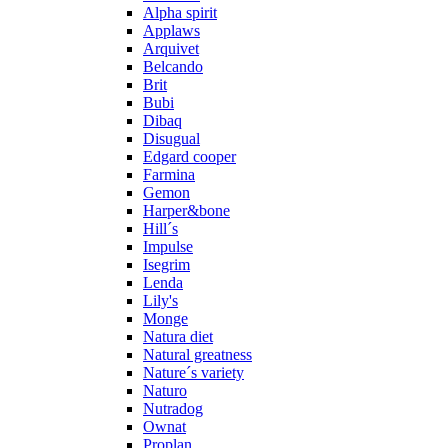
Alpha spirit
Applaws
Arquivet
Belcando
Brit
Bubi
Dibaq
Disugual
Edgard cooper
Farmina
Gemon
Harper&bone
Hill´s
Impulse
Isegrim
Lenda
Lily's
Monge
Natura diet
Natural greatness
Nature´s variety
Naturo
Nutradog
Ownat
Proplan