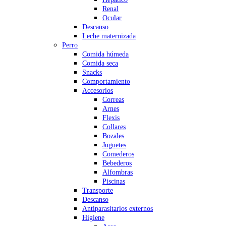
Renal
Ocular
Descanso
Leche maternizada
Perro
Comida húmeda
Comida seca
Snacks
Comportamiento
Accesorios
Correas
Arnes
Flexis
Collares
Bozales
Juguetes
Comederos
Bebederos
Alfombras
Piscinas
Transporte
Descanso
Antiparasitarios externos
Higiene