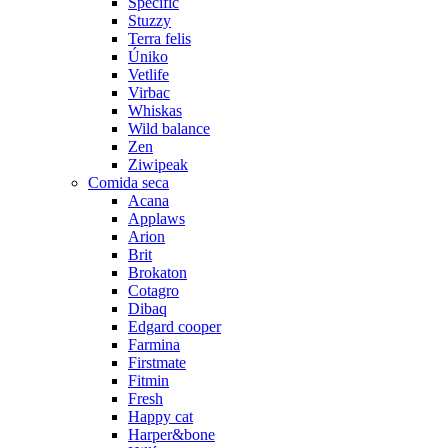
Specific
Stuzzy
Terra felis
Úniko
Vetlife
Virbac
Whiskas
Wild balance
Zen
Ziwipeak
Comida seca
Acana
Applaws
Arion
Brit
Brokaton
Cotagro
Dibaq
Edgard cooper
Farmina
Firstmate
Fitmin
Fresh
Happy cat
Harper&bone