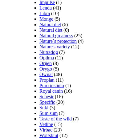
Impulse
(1)
Lenda
(41)
Libra
(10)
Monge
(5)
Natura diet
(6)
Natural diet
(0)
Natural greatness
(25)
Nature´s protection
(4)
Nature's variety
(12)
Nutradog
(7)
Optima
(11)
Orijen
(8)
Orygo
(5)
Ownat
(48)
Proplan
(11)
Puro instinto
(1)
Royal canin
(16)
Schesir
(16)
Specific
(20)
Suki
(3)
Sum sum
(7)
Taste of the wild
(7)
Vetline
(15)
Virbac
(23)
Wolfsblut
(12)