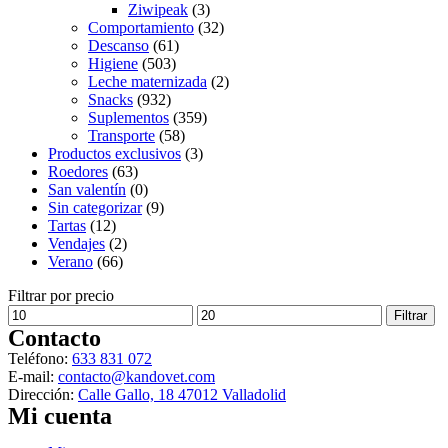
Ziwipeak
(3)
Comportamiento
(32)
Descanso
(61)
Higiene
(503)
Leche maternizada
(2)
Snacks
(932)
Suplementos
(359)
Transporte
(58)
Productos exclusivos
(3)
Roedores
(63)
San valentín
(0)
Sin categorizar
(9)
Tartas
(12)
Vendajes
(2)
Verano
(66)
Filtrar por precio
Precio
Precio
Filtrar
mínimo
máximo
Contacto
Teléfono:
633 831 072
E-mail:
contacto@kandovet.com
Dirección:
Calle Gallo, 18 47012 Valladolid
Mi cuenta