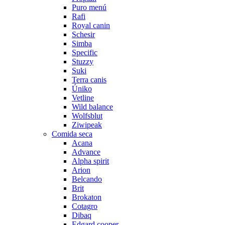
Puro menú
Rafi
Royal canin
Schesir
Simba
Specific
Stuzzy
Suki
Terra canis
Úniko
Vetline
Wild balance
Wolfsblut
Ziwipeak
Comida seca
Acana
Advance
Alpha spirit
Arion
Belcando
Brit
Brokaton
Cotagro
Dibaq
Edgard cooper