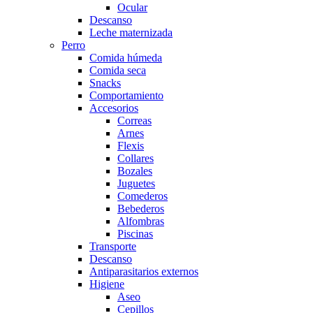
Ocular
Descanso
Leche maternizada
Perro
Comida húmeda
Comida seca
Snacks
Comportamiento
Accesorios
Correas
Arnes
Flexis
Collares
Bozales
Juguetes
Comederos
Bebederos
Alfombras
Piscinas
Transporte
Descanso
Antiparasitarios externos
Higiene
Aseo
Cepillos