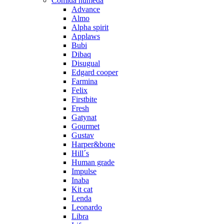
Comida húmeda
Advance
Almo
Alpha spirit
Applaws
Bubi
Dibaq
Disugual
Edgard cooper
Farmina
Felix
Firstbite
Fresh
Gatynat
Gourmet
Gustav
Harper&bone
Hill´s
Human grade
Impulse
Inaba
Kit cat
Lenda
Leonardo
Libra