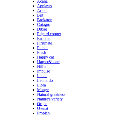
Acana
Applaws
Arion
Brit
Brokaton
Cotagro
Dibaq
Edgard cooper
Farmina
Firstmate
Fitmin
Fresh
Happy cat
Harper&bone
Hill´s
Impulse
Lenda
Leonardo
Libra
Monge
Natural greatness
Nature's variety
Orijen
Ownat
Proplan