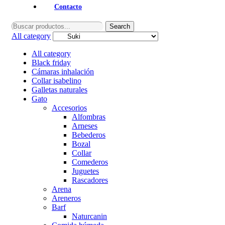
Contacto
Search
Search
for:
All category
All category
Black friday
Cámaras inhalación
Collar isabelino
Galletas naturales
Gato
Accesorios
Alfombras
Arneses
Bebederos
Bozal
Collar
Comederos
Juguetes
Rascadores
Arena
Areneros
Barf
Naturcanin