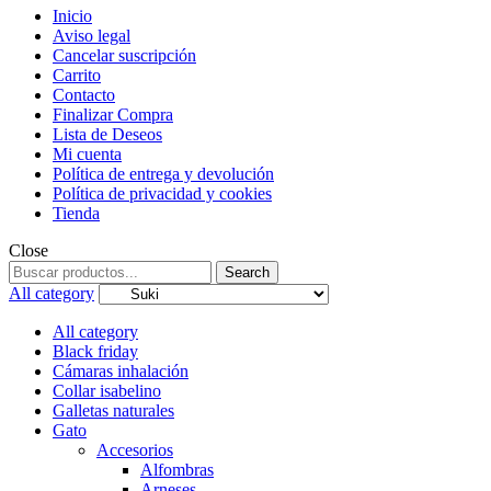
Inicio
Aviso legal
Cancelar suscripción
Carrito
Contacto
Finalizar Compra
Lista de Deseos
Mi cuenta
Política de entrega y devolución
Política de privacidad y cookies
Tienda
Close
Search
Search
for:
All category
All category
Black friday
Cámaras inhalación
Collar isabelino
Galletas naturales
Gato
Accesorios
Alfombras
Arneses