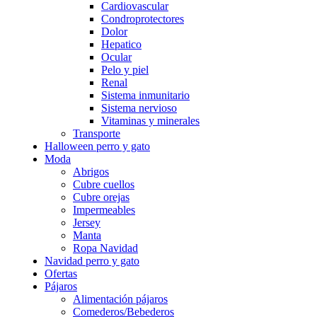
Cardiovascular
Condroprotectores
Dolor
Hepatico
Ocular
Pelo y piel
Renal
Sistema inmunitario
Sistema nervioso
Vitaminas y minerales
Transporte
Halloween perro y gato
Moda
Abrigos
Cubre cuellos
Cubre orejas
Impermeables
Jersey
Manta
Ropa Navidad
Navidad perro y gato
Ofertas
Pájaros
Alimentación pájaros
Comederos/Bebederos