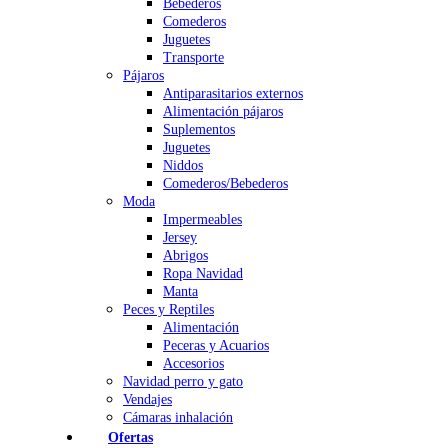
Bebederos
Comederos
Juguetes
Transporte
Pájaros
Antiparasitarios externos
Alimentación pájaros
Suplementos
Juguetes
Niddos
Comederos/Bebederos
Moda
Impermeables
Jersey
Abrigos
Ropa Navidad
Manta
Peces y Reptiles
Alimentación
Peceras y Acuarios
Accesorios
Navidad perro y gato
Vendajes
Cámaras inhalación
Ofertas