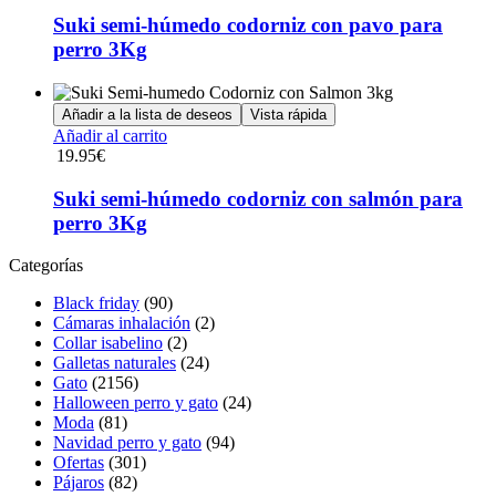
Suki semi-húmedo codorniz con pavo para
perro 3Kg
Añadir a la lista de deseos
Vista rápida
Añadir al carrito
19.95
€
Suki semi-húmedo codorniz con salmón para
perro 3Kg
Categorías
Black friday
(90)
Cámaras inhalación
(2)
Collar isabelino
(2)
Galletas naturales
(24)
Gato
(2156)
Halloween perro y gato
(24)
Moda
(81)
Navidad perro y gato
(94)
Ofertas
(301)
Pájaros
(82)