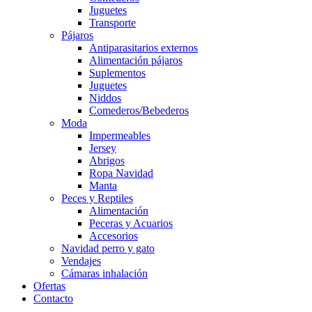
Juguetes
Transporte
Pájaros
Antiparasitarios externos
Alimentación pájaros
Suplementos
Juguetes
Niddos
Comederos/Bebederos
Moda
Impermeables
Jersey
Abrigos
Ropa Navidad
Manta
Peces y Reptiles
Alimentación
Peceras y Acuarios
Accesorios
Navidad perro y gato
Vendajes
Cámaras inhalación
Ofertas
Contacto