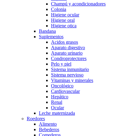
Champú y acondicionadores
Colonia
Higiene ocular
Higiene oral
Higiene otica
Bandana
Suplementos
Acidos grasos
Aparato digestivo
Aparato urinario
Condroprotectores
Pelo y piel
Sistema inmunitario
Sistema nervioso
Vitaminas y minerales
Oncológico
Cardiovascular
Hepático
Renal
Ocular
Leche maternizada
Roedores
Alimento
Bebederos
Comederos