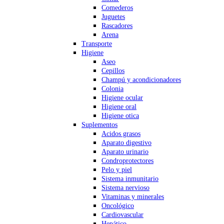
Comederos
Juguetes
Rascadores
Arena
Transporte
Higiene
Aseo
Cepillos
Champú y acondicionadores
Colonia
Higiene ocular
Higiene oral
Higiene otica
Suplementos
Acidos grasos
Aparato digestivo
Aparato urinario
Condroprotectores
Pelo y piel
Sistema inmunitario
Sistema nervioso
Vitaminas y minerales
Oncológico
Cardiovascular
Hepático