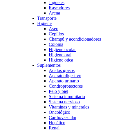
Juguetes
Rascadores
Arena
Transporte
Higiene
Aseo
Cepillos
Champú y acondicionadores
Colonia
Higiene ocular
Higiene oral
Higiene otica
Suplementos
Acidos grasos
Aparato digestivo
Aparato urinario
Condroprotectores
Pelo y piel
Sistema inmunitario
Sistema nervioso
Vitaminas y minerales
Oncológico
Cardiovascular
Hepático
Renal