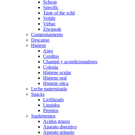
Schesir
Specific
Taste of the wild
Vetlife
Virbac
Ziwipeak
Comportamiento
Descanso
Higiene
Aseo
Cepillos
Champú y acondicionadores
Colonia
Higiene ocular
Higiene oral
Higiene otica
Leche maternizada
Snacks
Liofilizado
Liquidos
Premios
Suplementos
Acidos grasos
Aparato digestivo
Aparato urinario