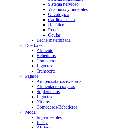
Sistema nervioso
Vitaminas y minerales
Oncológico
Cardiovascular
Hepático
Renal
Ocular
Leche maternizada
Roedores
Alimento
Bebederos
Comederos
Juguetes
Transporte
Pájaros
Antiparasitarios externos
Alimentación pájaros
Suplementos
Juguetes
Niddos
Comederos/Bebederos
Moda
Impermeables
Jersey
Abrigos