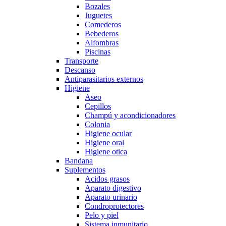
Bozales
Juguetes
Comederos
Bebederos
Alfombras
Piscinas
Transporte
Descanso
Antiparasitarios externos
Higiene
Aseo
Cepillos
Champú y acondicionadores
Colonia
Higiene ocular
Higiene oral
Higiene otica
Bandana
Suplementos
Acidos grasos
Aparato digestivo
Aparato urinario
Condroprotectores
Pelo y piel
Sistema inmunitario