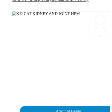
Virbac KJ1 cat early kidney and joint HPM 1.5 – 3Kg
Añadir Al Carrito