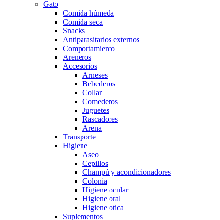
Gato
Comida húmeda
Comida seca
Snacks
Antiparasitarios externos
Comportamiento
Areneros
Accesorios
Arneses
Bebederos
Collar
Comederos
Juguetes
Rascadores
Arena
Transporte
Higiene
Aseo
Cepillos
Champú y acondicionadores
Colonia
Higiene ocular
Higiene oral
Higiene otica
Suplementos