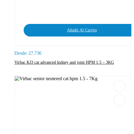
Añadir Al Carrito
Desde:
27.73
€
Virbac KJ3 cat advanced kidney and joint HPM 1.5 – 3KG