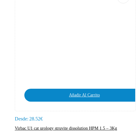
Añadir Al Carrito
Desde:
28.52
€
Virbac U1 cat urology struvite dissolution HPM 1.5 – 3Kg