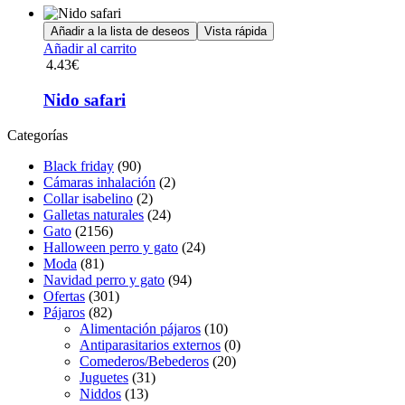
de
Añadir a la lista de deseos
Vista rápida
producto
Añadir al carrito
4.43
€
Nido safari
Categorías
Black friday
(90)
Cámaras inhalación
(2)
Collar isabelino
(2)
Galletas naturales
(24)
Gato
(2156)
Halloween perro y gato
(24)
Moda
(81)
Navidad perro y gato
(94)
Ofertas
(301)
Pájaros
(82)
Alimentación pájaros
(10)
Antiparasitarios externos
(0)
Comederos/Bebederos
(20)
Juguetes
(31)
Niddos
(13)