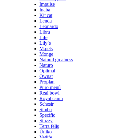
Impulse
Inaba
Kit cat
Lenda
Leonardo
Libra
Life
Lily´s
M.pets
Monge
Natural greatness
Naturo
Optimal
Ownat
Proplan
Puro menú
Real bowl
Royal canin
Schesir
Simba
Specific
Stuzzy
Terra felis
Úniko
Vetlife