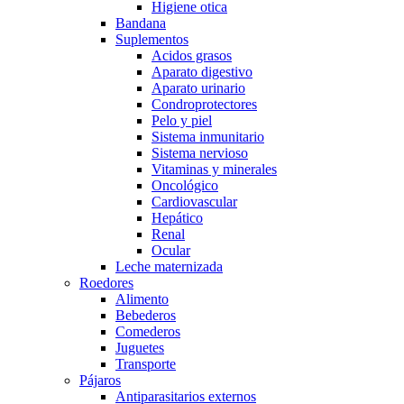
Higiene otica
Bandana
Suplementos
Acidos grasos
Aparato digestivo
Aparato urinario
Condroprotectores
Pelo y piel
Sistema inmunitario
Sistema nervioso
Vitaminas y minerales
Oncológico
Cardiovascular
Hepático
Renal
Ocular
Leche maternizada
Roedores
Alimento
Bebederos
Comederos
Juguetes
Transporte
Pájaros
Antiparasitarios externos