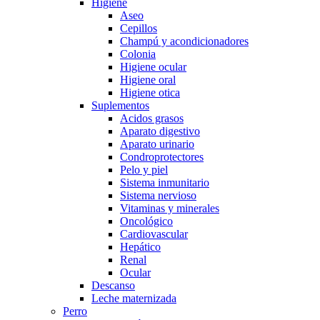
Higiene
Aseo
Cepillos
Champú y acondicionadores
Colonia
Higiene ocular
Higiene oral
Higiene otica
Suplementos
Acidos grasos
Aparato digestivo
Aparato urinario
Condroprotectores
Pelo y piel
Sistema inmunitario
Sistema nervioso
Vitaminas y minerales
Oncológico
Cardiovascular
Hepático
Renal
Ocular
Descanso
Leche maternizada
Perro