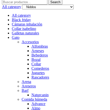
Search
Search
for:
All category
All category
Black friday
Cámaras inhalación
Collar isabelino
Galletas naturales
Gato
Accesorios
Alfombras
Arneses
Bebederos
Bozal
Collar
Comederos
Juguetes
Rascadores
Arena
Areneros
Barf
Naturcanin
Comida húmeda
Advance
Almo