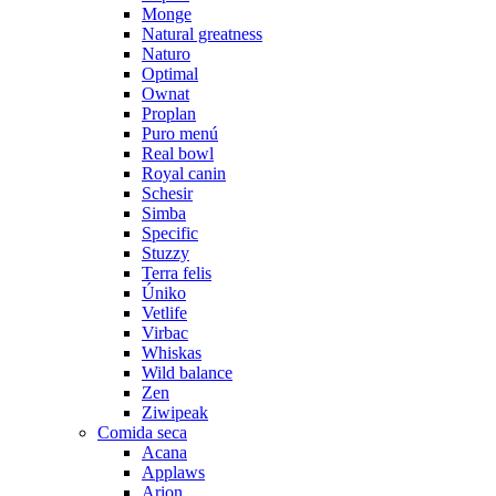
Monge
Natural greatness
Naturo
Optimal
Ownat
Proplan
Puro menú
Real bowl
Royal canin
Schesir
Simba
Specific
Stuzzy
Terra felis
Úniko
Vetlife
Virbac
Whiskas
Wild balance
Zen
Ziwipeak
Comida seca
Acana
Applaws
Arion