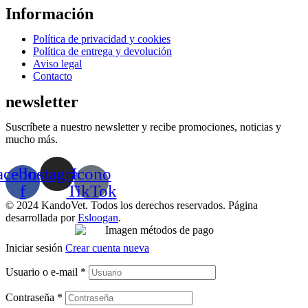
Información
Menú
Política de privacidad y cookies
Política de entrega y devolución
Aviso legal
Contacto
newsletter
Suscríbete a nuestro newsletter y recibe promociones, noticias y
mucho más.
acebook-
Instagram
Icono
f
TikTok
© 2024 KandoVet. Todos los derechos reservados. Página
desarrollada por
Esloogan
.
Iniciar sesión
Crear cuenta nueva
Usuario o e-mail
*
Contraseña
*