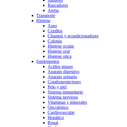
Juguetes
Rascadores
Arena
Transporte
Higiene
Aseo
Cepillos
Champú y acondicionadores
Colonia
Higiene ocular
Higiene oral
Higiene otica
Suplementos
Acidos grasos
Aparato digestivo
Aparato urinario
Condroprotectores
Pelo y piel
Sistema inmunitario
Sistema nervioso
Vitaminas y minerales
Oncológico
Cardiovascular
Hepático
Renal