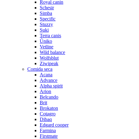
Royal canin
Schesir
Simba
Specific
Stuzzy
Suki
Terra canis
Úniko
Vetline
Wild balance
Wolfsblut
Ziwipeak
Comida seca
Acana
Advance
Alpha spirit
Arion
Belcando
Brit
Brokaton
Cotagro
Dibaq
Edgard cooper
Farmina
Firstmate