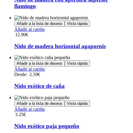
flamingo
Añadir a la lista de deseos
Vista rápida
Añadir al carrito
12.90
€
Nido de madera horizontal agapornis
Añadir a la lista de deseos
Vista rápida
Este
Añadir al carrito
producto
Desde:
2.59
€
tiene
múltiples
Nido exótico de caña
variantes.
Las
opciones
Añadir a la lista de deseos
Vista rápida
se
Añadir al carrito
pueden
3.25
€
elegir
en
Nido exótico paja pequeño
la
página