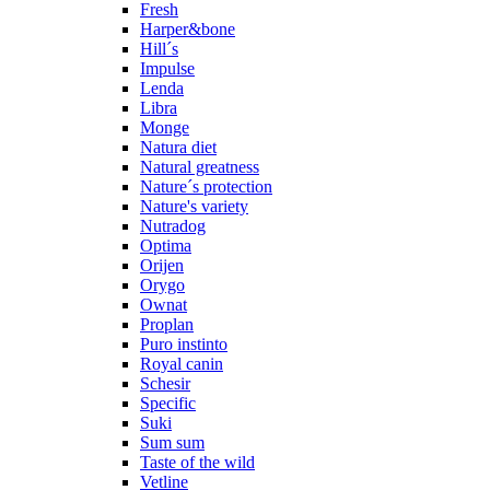
Fresh
Harper&bone
Hill´s
Impulse
Lenda
Libra
Monge
Natura diet
Natural greatness
Nature´s protection
Nature's variety
Nutradog
Optima
Orijen
Orygo
Ownat
Proplan
Puro instinto
Royal canin
Schesir
Specific
Suki
Sum sum
Taste of the wild
Vetline