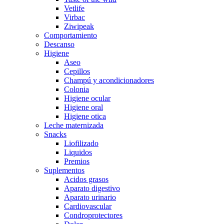
Vetlife
Virbac
Ziwipeak
Comportamiento
Descanso
Higiene
Aseo
Cepillos
Champú y acondicionadores
Colonia
Higiene ocular
Higiene oral
Higiene otica
Leche maternizada
Snacks
Liofilizado
Liquidos
Premios
Suplementos
Acidos grasos
Aparato digestivo
Aparato urinario
Cardiovascular
Condroprotectores