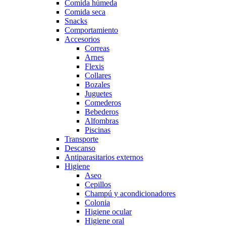
Comida húmeda
Comida seca
Snacks
Comportamiento
Accesorios
Correas
Arnes
Flexis
Collares
Bozales
Juguetes
Comederos
Bebederos
Alfombras
Piscinas
Transporte
Descanso
Antiparasitarios externos
Higiene
Aseo
Cepillos
Champú y acondicionadores
Colonia
Higiene ocular
Higiene oral