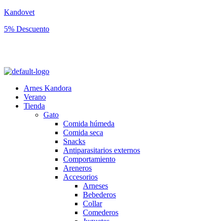
Kandovet
5% Descuento
Regístrate y consigue un código descuento del 5% en tu primera
compra.
Arnes Kandora
Verano
Tienda
Gato
Comida húmeda
Comida seca
Snacks
Antiparasitarios externos
Comportamiento
Areneros
Accesorios
Arneses
Bebederos
Collar
Comederos