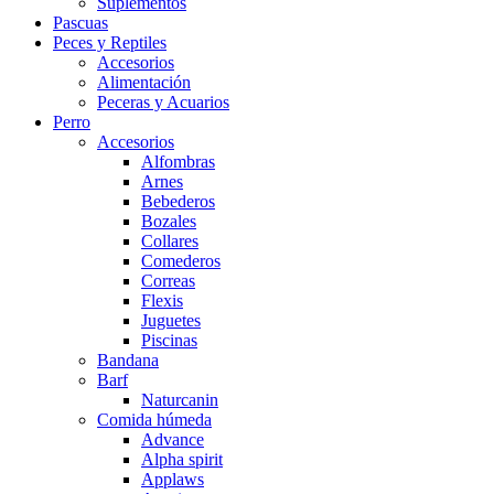
Suplementos
Pascuas
Peces y Reptiles
Accesorios
Alimentación
Peceras y Acuarios
Perro
Accesorios
Alfombras
Arnes
Bebederos
Bozales
Collares
Comederos
Correas
Flexis
Juguetes
Piscinas
Bandana
Barf
Naturcanin
Comida húmeda
Advance
Alpha spirit
Applaws