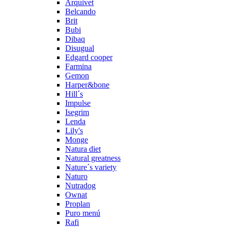
Arquivet
Belcando
Brit
Bubi
Dibaq
Disugual
Edgard cooper
Farmina
Gemon
Harper&bone
Hill´s
Impulse
Isegrim
Lenda
Lily's
Monge
Natura diet
Natural greatness
Nature´s variety
Naturo
Nutradog
Ownat
Proplan
Puro menú
Rafi