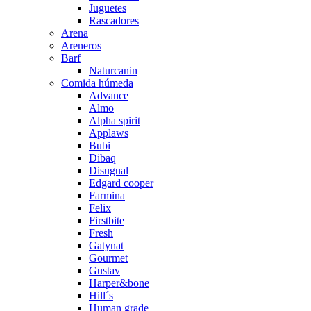
Juguetes
Rascadores
Arena
Areneros
Barf
Naturcanin
Comida húmeda
Advance
Almo
Alpha spirit
Applaws
Bubi
Dibaq
Disugual
Edgard cooper
Farmina
Felix
Firstbite
Fresh
Gatynat
Gourmet
Gustav
Harper&bone
Hill´s
Human grade