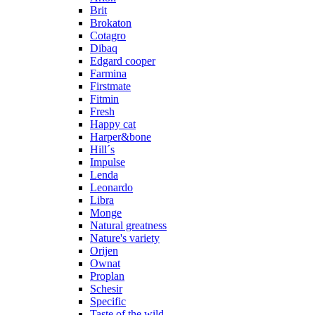
Brit
Brokaton
Cotagro
Dibaq
Edgard cooper
Farmina
Firstmate
Fitmin
Fresh
Happy cat
Harper&bone
Hill´s
Impulse
Lenda
Leonardo
Libra
Monge
Natural greatness
Nature's variety
Orijen
Ownat
Proplan
Schesir
Specific
Taste of the wild