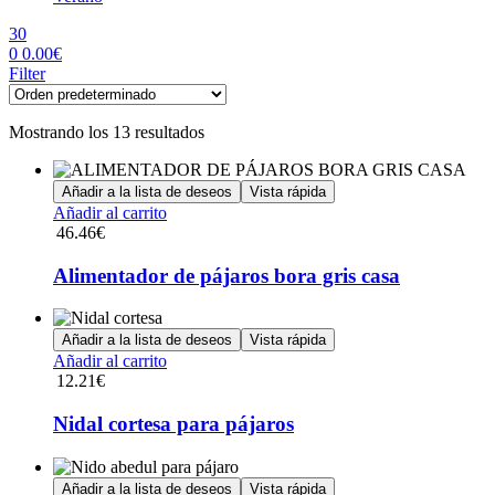
30
0
0.00
€
Menu
Filter
Mostrando los 13 resultados
Añadir a la lista de deseos
Vista rápida
Añadir al carrito
46.46
€
Alimentador de pájaros bora gris casa
Añadir a la lista de deseos
Vista rápida
Añadir al carrito
12.21
€
Nidal cortesa para pájaros
Añadir a la lista de deseos
Vista rápida