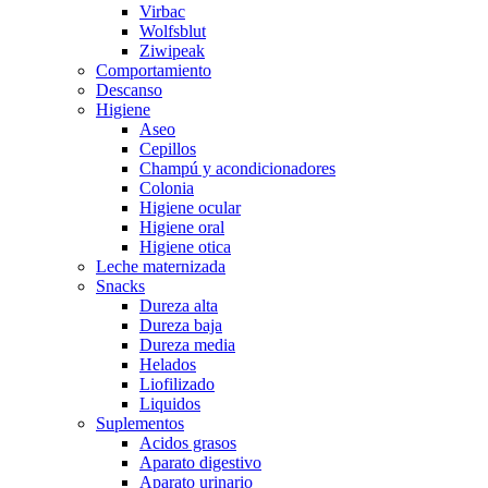
Virbac
Wolfsblut
Ziwipeak
Comportamiento
Descanso
Higiene
Aseo
Cepillos
Champú y acondicionadores
Colonia
Higiene ocular
Higiene oral
Higiene otica
Leche maternizada
Snacks
Dureza alta
Dureza baja
Dureza media
Helados
Liofilizado
Liquidos
Suplementos
Acidos grasos
Aparato digestivo
Aparato urinario