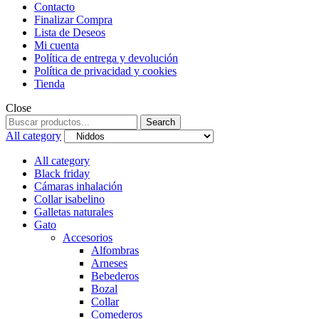
Contacto
Finalizar Compra
Lista de Deseos
Mi cuenta
Política de entrega y devolución
Política de privacidad y cookies
Tienda
Close
Search
Search
for:
All category
All category
Black friday
Cámaras inhalación
Collar isabelino
Galletas naturales
Gato
Accesorios
Alfombras
Arneses
Bebederos
Bozal
Collar
Comederos