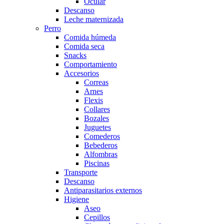
Ocular
Descanso
Leche maternizada
Perro
Comida húmeda
Comida seca
Snacks
Comportamiento
Accesorios
Correas
Arnes
Flexis
Collares
Bozales
Juguetes
Comederos
Bebederos
Alfombras
Piscinas
Transporte
Descanso
Antiparasitarios externos
Higiene
Aseo
Cepillos