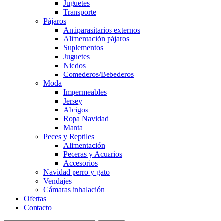
Juguetes
Transporte
Pájaros
Antiparasitarios externos
Alimentación pájaros
Suplementos
Juguetes
Niddos
Comederos/Bebederos
Moda
Impermeables
Jersey
Abrigos
Ropa Navidad
Manta
Peces y Reptiles
Alimentación
Peceras y Acuarios
Accesorios
Navidad perro y gato
Vendajes
Cámaras inhalación
Ofertas
Contacto