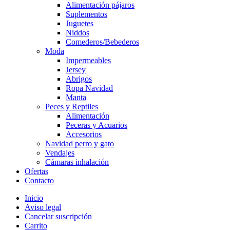
Alimentación pájaros
Suplementos
Juguetes
Niddos
Comederos/Bebederos
Moda
Impermeables
Jersey
Abrigos
Ropa Navidad
Manta
Peces y Reptiles
Alimentación
Peceras y Acuarios
Accesorios
Navidad perro y gato
Vendajes
Cámaras inhalación
Ofertas
Contacto
Inicio
Aviso legal
Cancelar suscripción
Carrito