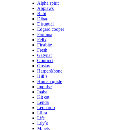
Alpha spirit
Applaws
Bubi
Dibaq
Disugual
Edgard cooper
Farmina
Felix
Firstbite
Fresh
Gatynat
Gourmet
Gustav
Harper&bone
Hill´s
Human grade
Impulse
Inaba
Kit cat
Lenda
Leonardo
Libra
Life
Lily´s
M.pets