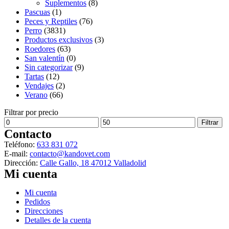
Suplementos
(8)
Pascuas
(1)
Peces y Reptiles
(76)
Perro
(3831)
Productos exclusivos
(3)
Roedores
(63)
San valentín
(0)
Sin categorizar
(9)
Tartas
(12)
Vendajes
(2)
Verano
(66)
Filtrar por precio
Precio
Precio
Filtrar
mínimo
máximo
Contacto
Teléfono:
633 831 072
E-mail:
contacto@kandovet.com
Dirección:
Calle Gallo, 18 47012 Valladolid
Mi cuenta
Menú
Mi cuenta
Pedidos
Direcciones
Detalles de la cuenta