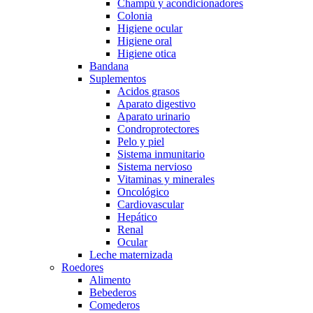
Champú y acondicionadores
Colonia
Higiene ocular
Higiene oral
Higiene otica
Bandana
Suplementos
Acidos grasos
Aparato digestivo
Aparato urinario
Condroprotectores
Pelo y piel
Sistema inmunitario
Sistema nervioso
Vitaminas y minerales
Oncológico
Cardiovascular
Hepático
Renal
Ocular
Leche maternizada
Roedores
Alimento
Bebederos
Comederos