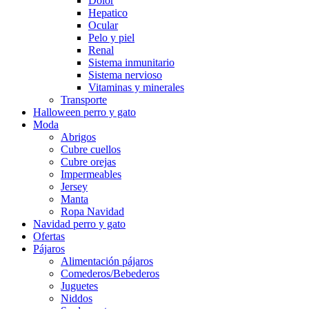
Dolor
Hepatico
Ocular
Pelo y piel
Renal
Sistema inmunitario
Sistema nervioso
Vitaminas y minerales
Transporte
Halloween perro y gato
Moda
Abrigos
Cubre cuellos
Cubre orejas
Impermeables
Jersey
Manta
Ropa Navidad
Navidad perro y gato
Ofertas
Pájaros
Alimentación pájaros
Comederos/Bebederos
Juguetes
Niddos