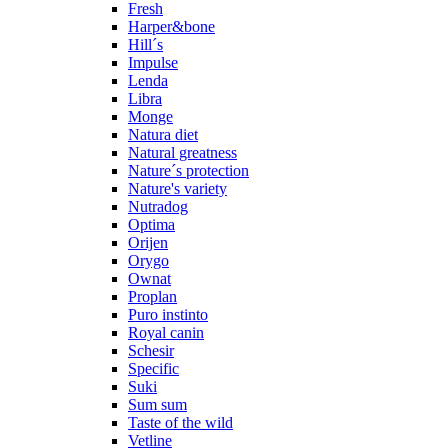
Fresh
Harper&bone
Hill´s
Impulse
Lenda
Libra
Monge
Natura diet
Natural greatness
Nature´s protection
Nature's variety
Nutradog
Optima
Orijen
Orygo
Ownat
Proplan
Puro instinto
Royal canin
Schesir
Specific
Suki
Sum sum
Taste of the wild
Vetline