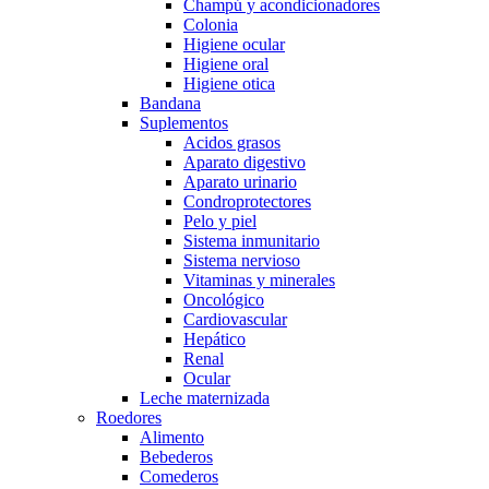
Champú y acondicionadores
Colonia
Higiene ocular
Higiene oral
Higiene otica
Bandana
Suplementos
Acidos grasos
Aparato digestivo
Aparato urinario
Condroprotectores
Pelo y piel
Sistema inmunitario
Sistema nervioso
Vitaminas y minerales
Oncológico
Cardiovascular
Hepático
Renal
Ocular
Leche maternizada
Roedores
Alimento
Bebederos
Comederos