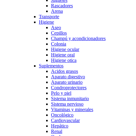
Juguetes
Rascadores
Arena
Transporte
Higiene
Aseo
Cepillos
Champú y acondicionadores
Colonia
Higiene ocular
Higiene oral
Higiene otica
Suplementos
Acidos grasos
Aparato digestivo
Aparato urinario
Condroprotectores
Pelo y piel
Sistema inmunitario
Sistema nervioso
Vitaminas y minerales
Oncológico
Cardiovascular
Hepático
Renal