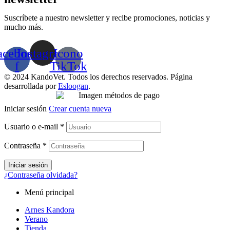
Suscríbete a nuestro newsletter y recibe promociones, noticias y
mucho más.
acebook-
Instagram
Icono
f
TikTok
© 2024 KandoVet. Todos los derechos reservados. Página
desarrollada por
Esloogan
.
Iniciar sesión
Crear cuenta nueva
Usuario o e-mail
*
Contraseña
*
Iniciar sesión
¿Contraseña olvidada?
Menú principal
Arnes Kandora
Verano
Tienda