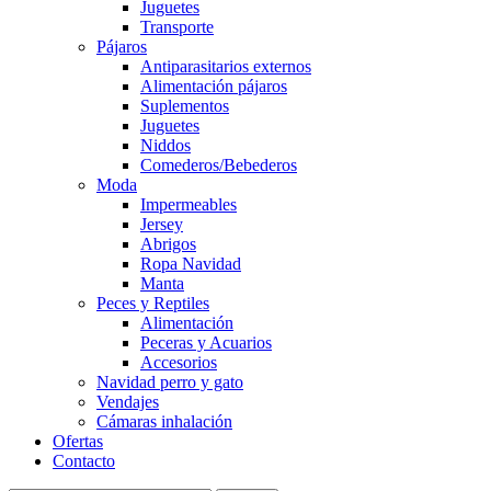
Juguetes
Transporte
Pájaros
Antiparasitarios externos
Alimentación pájaros
Suplementos
Juguetes
Niddos
Comederos/Bebederos
Moda
Impermeables
Jersey
Abrigos
Ropa Navidad
Manta
Peces y Reptiles
Alimentación
Peceras y Acuarios
Accesorios
Navidad perro y gato
Vendajes
Cámaras inhalación
Ofertas
Contacto