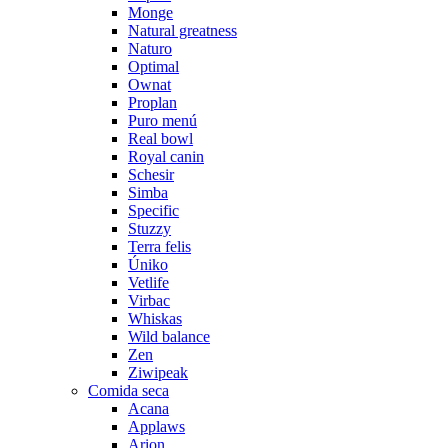
Monge
Natural greatness
Naturo
Optimal
Ownat
Proplan
Puro menú
Real bowl
Royal canin
Schesir
Simba
Specific
Stuzzy
Terra felis
Úniko
Vetlife
Virbac
Whiskas
Wild balance
Zen
Ziwipeak
Comida seca
Acana
Applaws
Arion