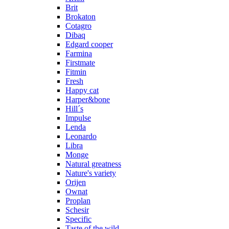
Brit
Brokaton
Cotagro
Dibaq
Edgard cooper
Farmina
Firstmate
Fitmin
Fresh
Happy cat
Harper&bone
Hill´s
Impulse
Lenda
Leonardo
Libra
Monge
Natural greatness
Nature's variety
Orijen
Ownat
Proplan
Schesir
Specific
Taste of the wild