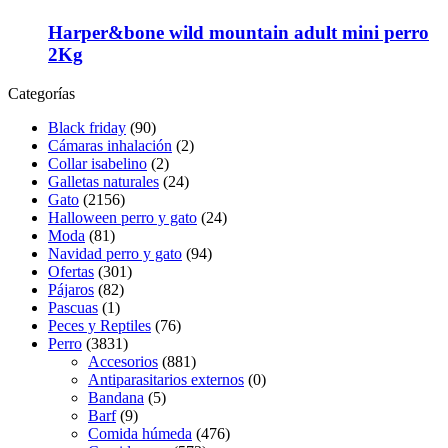
la
Harper&bone wild mountain adult mini perro
página
de
2Kg
producto
Categorías
Black friday
(90)
Cámaras inhalación
(2)
Collar isabelino
(2)
Galletas naturales
(24)
Gato
(2156)
Halloween perro y gato
(24)
Moda
(81)
Navidad perro y gato
(94)
Ofertas
(301)
Pájaros
(82)
Pascuas
(1)
Peces y Reptiles
(76)
Perro
(3831)
Accesorios
(881)
Antiparasitarios externos
(0)
Bandana
(5)
Barf
(9)
Comida húmeda
(476)