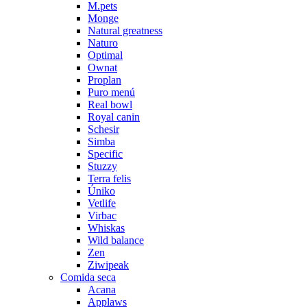
M.pets
Monge
Natural greatness
Naturo
Optimal
Ownat
Proplan
Puro menú
Real bowl
Royal canin
Schesir
Simba
Specific
Stuzzy
Terra felis
Úniko
Vetlife
Virbac
Whiskas
Wild balance
Zen
Ziwipeak
Comida seca
Acana
Applaws