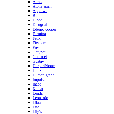
Almo
Alpha spirit
Applaws
Bubi
Dibaq
Disugual
Edgard cooper
Farmina
Felix
Firstbite
Fresh
Gatynat
Gourmet
Gustav
Harper&bone
Hill´s
Human grade
Impulse
Inaba
Kit cat
Lenda
Leonardo
Libra
Life
Lily´s