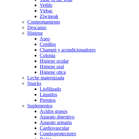
Vetlife
Virbac
Ziwipeak
Comportamiento
Descanso
Higiene
Aseo
Cepillos
Champú y acondicionadores
Colonia
Higiene ocular
Higiene oral
Higiene otica
Leche maternizada
Snacks
Liofilizado
Liquidos
Premios
Suplementos
Acidos grasos
Aparato digestivo
Aparato urinario
Cardiovascular
Condroprotectores