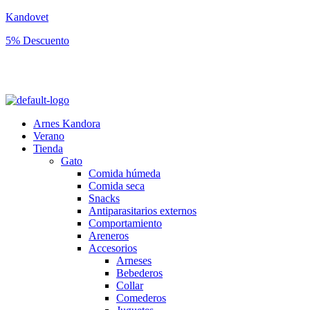
Kandovet
5% Descuento
Regístrate y consigue un código descuento del 5% en tu primera
compra.
Arnes Kandora
Verano
Tienda
Gato
Comida húmeda
Comida seca
Snacks
Antiparasitarios externos
Comportamiento
Areneros
Accesorios
Arneses
Bebederos
Collar
Comederos