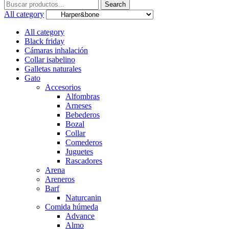
Search
Search
for:
All category
All category
Black friday
Cámaras inhalación
Collar isabelino
Galletas naturales
Gato
Accesorios
Alfombras
Arneses
Bebederos
Bozal
Collar
Comederos
Juguetes
Rascadores
Arena
Areneros
Barf
Naturcanin
Comida húmeda
Advance
Almo