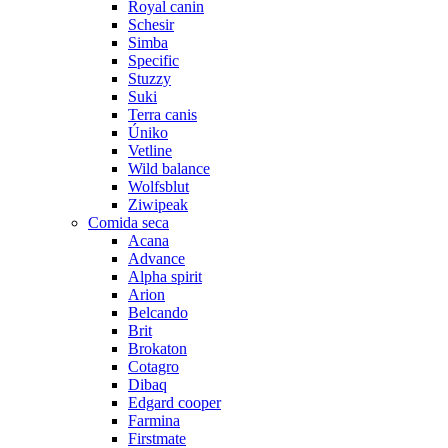
Royal canin
Schesir
Simba
Specific
Stuzzy
Suki
Terra canis
Úniko
Vetline
Wild balance
Wolfsblut
Ziwipeak
Comida seca
Acana
Advance
Alpha spirit
Arion
Belcando
Brit
Brokaton
Cotagro
Dibaq
Edgard cooper
Farmina
Firstmate