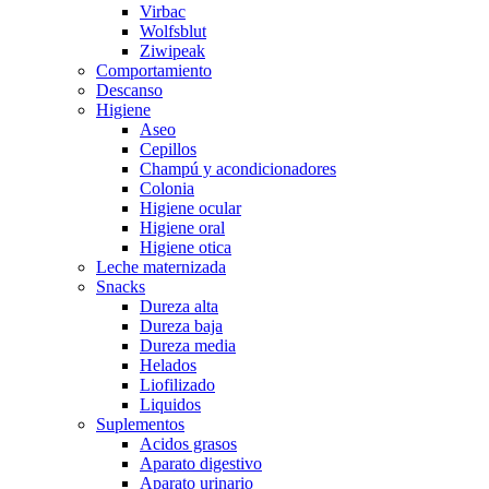
Virbac
Wolfsblut
Ziwipeak
Comportamiento
Descanso
Higiene
Aseo
Cepillos
Champú y acondicionadores
Colonia
Higiene ocular
Higiene oral
Higiene otica
Leche maternizada
Snacks
Dureza alta
Dureza baja
Dureza media
Helados
Liofilizado
Liquidos
Suplementos
Acidos grasos
Aparato digestivo
Aparato urinario