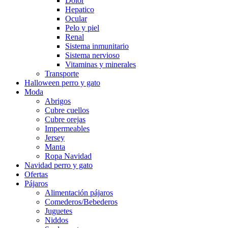
Dolor
Hepatico
Ocular
Pelo y piel
Renal
Sistema inmunitario
Sistema nervioso
Vitaminas y minerales
Transporte
Halloween perro y gato
Moda
Abrigos
Cubre cuellos
Cubre orejas
Impermeables
Jersey
Manta
Ropa Navidad
Navidad perro y gato
Ofertas
Pájaros
Alimentación pájaros
Comederos/Bebederos
Juguetes
Niddos