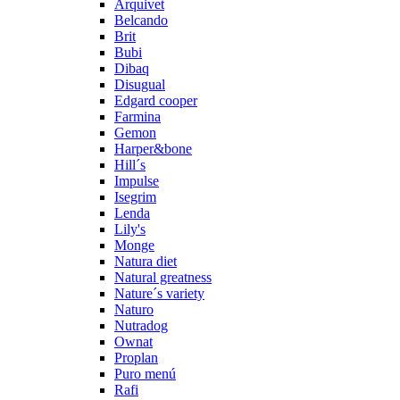
Arquivet
Belcando
Brit
Bubi
Dibaq
Disugual
Edgard cooper
Farmina
Gemon
Harper&bone
Hill´s
Impulse
Isegrim
Lenda
Lily's
Monge
Natura diet
Natural greatness
Nature´s variety
Naturo
Nutradog
Ownat
Proplan
Puro menú
Rafi