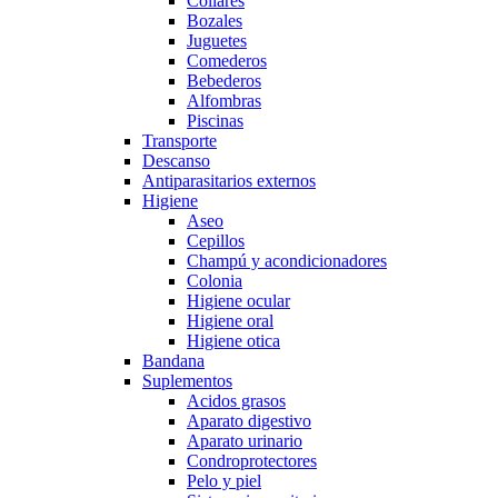
Collares
Bozales
Juguetes
Comederos
Bebederos
Alfombras
Piscinas
Transporte
Descanso
Antiparasitarios externos
Higiene
Aseo
Cepillos
Champú y acondicionadores
Colonia
Higiene ocular
Higiene oral
Higiene otica
Bandana
Suplementos
Acidos grasos
Aparato digestivo
Aparato urinario
Condroprotectores
Pelo y piel