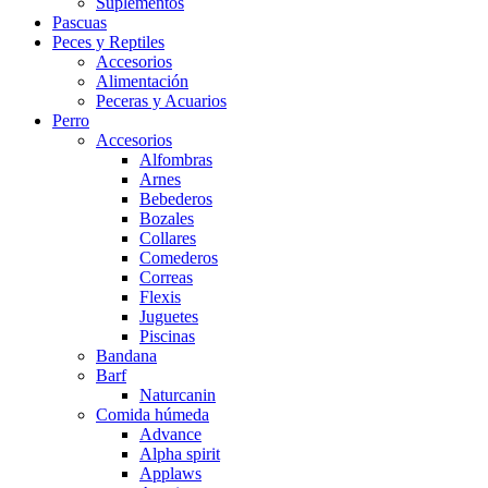
Suplementos
Pascuas
Peces y Reptiles
Accesorios
Alimentación
Peceras y Acuarios
Perro
Accesorios
Alfombras
Arnes
Bebederos
Bozales
Collares
Comederos
Correas
Flexis
Juguetes
Piscinas
Bandana
Barf
Naturcanin
Comida húmeda
Advance
Alpha spirit
Applaws