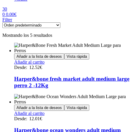
30
0
0.00
€
Menu
Filter
Mostrando los 5 resultados
Añadir a la lista de deseos
Vista rápida
Este
Añadir al carrito
producto
Desde:
12.52
€
tiene
múltiples
Harper&bone fresh market adult medium large
variantes.
perro 2 -12Kg
Las
opciones
se
pueden
Añadir a la lista de deseos
Vista rápida
elegir
Este
Añadir al carrito
en
producto
Desde:
12.01
€
la
tiene
página
múltiples
Harper&bone ocean wonders adult medium
de