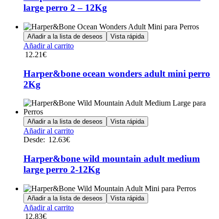
variantes.
producto
large perro 2 – 12Kg
Las
opciones
se
Añadir a la lista de deseos
Vista rápida
pueden
Añadir al carrito
elegir
12.21
€
en
la
Harper&bone ocean wonders adult mini perro
página
de
2Kg
producto
Añadir a la lista de deseos
Vista rápida
Este
Añadir al carrito
producto
Desde:
12.63
€
tiene
múltiples
Harper&bone wild mountain adult medium
variantes.
large perro 2-12Kg
Las
opciones
se
Añadir a la lista de deseos
Vista rápida
pueden
Añadir al carrito
elegir
12.83
€
en