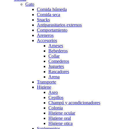
Gato
Comida húmeda
Comida seca
Snacks
Antiparasitarios externos
Comportamiento
Areneros
Accesorios
Arneses
Bebederos
Collar
Comederos
Juguetes
Rascadores
Arena
Transporte
Higiene
Aseo
Cepillos
Champú y acondicionadores
Colonia
Higiene ocular
Higiene oral
Higiene otica
Suplementos