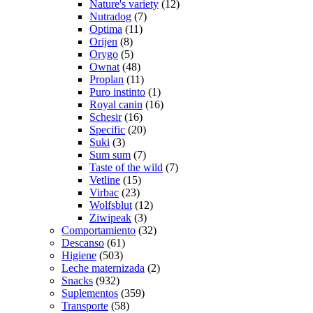
Nature's variety
(12)
Nutradog
(7)
Optima
(11)
Orijen
(8)
Orygo
(5)
Ownat
(48)
Proplan
(11)
Puro instinto
(1)
Royal canin
(16)
Schesir
(16)
Specific
(20)
Suki
(3)
Sum sum
(7)
Taste of the wild
(7)
Vetline
(15)
Virbac
(23)
Wolfsblut
(12)
Ziwipeak
(3)
Comportamiento
(32)
Descanso
(61)
Higiene
(503)
Leche maternizada
(2)
Snacks
(932)
Suplementos
(359)
Transporte
(58)