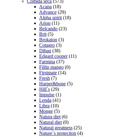
Comida seca
(573)
Acana
(18)
Advance
(29)
Alpha spirit
(18)
Arion
(11)
Belcando
(23)
Brit
(5)
Brokaton
(3)
Cotagro
(3)
Dibaq
(38)
Edgard cooper
(11)
Farmina
(37)
Fillip mango
(0)
Firstmate
(14)
Fresh
(7)
Harper&bone
(5)
Hill´s
(29)
Impulse
(1)
Lenda
(41)
Libra
(10)
Monge
(5)
Natura diet
(6)
Natural diet
(0)
Natural greatness
(25)
Nature´s protection
(4)