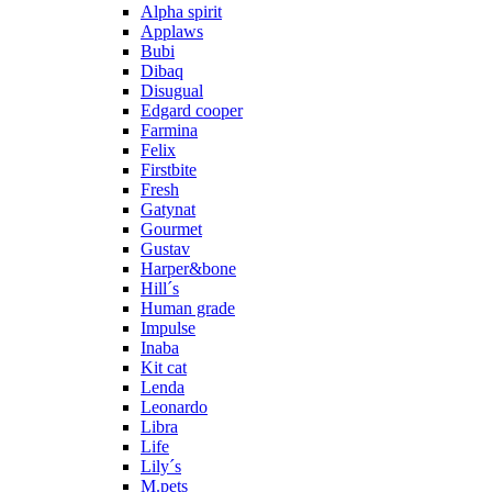
Alpha spirit
Applaws
Bubi
Dibaq
Disugual
Edgard cooper
Farmina
Felix
Firstbite
Fresh
Gatynat
Gourmet
Gustav
Harper&bone
Hill´s
Human grade
Impulse
Inaba
Kit cat
Lenda
Leonardo
Libra
Life
Lily´s
M.pets