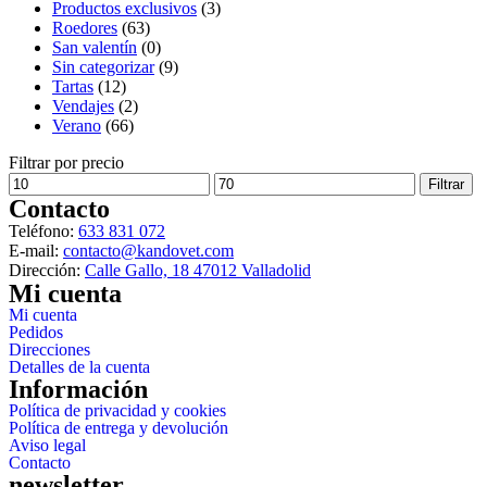
Productos exclusivos
(3)
Roedores
(63)
San valentín
(0)
Sin categorizar
(9)
Tartas
(12)
Vendajes
(2)
Verano
(66)
Filtrar por precio
Precio
Precio
Filtrar
mínimo
máximo
Contacto
Teléfono:
633 831 072
E-mail:
contacto@kandovet.com
Dirección:
Calle Gallo, 18 47012 Valladolid
Mi cuenta
Mi cuenta
Pedidos
Direcciones
Detalles de la cuenta
Información
Política de privacidad y cookies
Política de entrega y devolución
Aviso legal
Contacto
newsletter