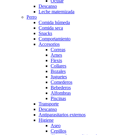
Ocular
Descanso
Leche maternizada
Perro
Comida húmeda
Comida seca
Snacks
Comportamiento
Accesorios
Correas
Arnes
Flexis
Collares
Bozales
Juguetes
Comederos
Bebederos
Alfombras
Piscinas
Transporte
Descanso
Antiparasitarios externos
Higiene
Aseo
Cepillos