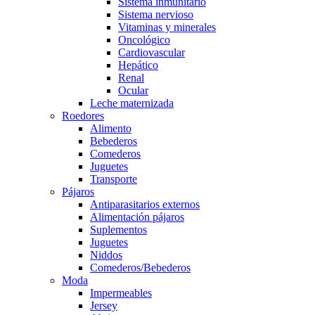
Sistema inmunitario
Sistema nervioso
Vitaminas y minerales
Oncológico
Cardiovascular
Hepático
Renal
Ocular
Leche maternizada
Roedores
Alimento
Bebederos
Comederos
Juguetes
Transporte
Pájaros
Antiparasitarios externos
Alimentación pájaros
Suplementos
Juguetes
Niddos
Comederos/Bebederos
Moda
Impermeables
Jersey