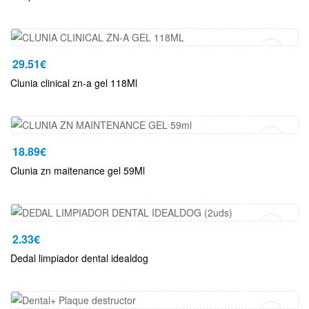
Añadir Al Carrito
29.51
€
Clunia clinical zn-a gel 118Ml
Añadir Al Carrito
18.89
€
Clunia zn maitenance gel 59Ml
Añadir Al Carrito
2.33
€
Dedal limpiador dental idealdog
Añadir Al Carrito