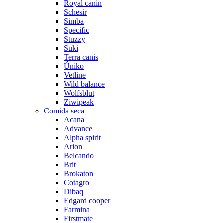
Royal canin
Schesir
Simba
Specific
Stuzzy
Suki
Terra canis
Úniko
Vetline
Wild balance
Wolfsblut
Ziwipeak
Comida seca
Acana
Advance
Alpha spirit
Arion
Belcando
Brit
Brokaton
Cotagro
Dibaq
Edgard cooper
Farmina
Firstmate