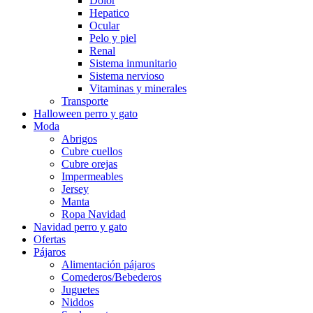
Dolor
Hepatico
Ocular
Pelo y piel
Renal
Sistema inmunitario
Sistema nervioso
Vitaminas y minerales
Transporte
Halloween perro y gato
Moda
Abrigos
Cubre cuellos
Cubre orejas
Impermeables
Jersey
Manta
Ropa Navidad
Navidad perro y gato
Ofertas
Pájaros
Alimentación pájaros
Comederos/Bebederos
Juguetes
Niddos