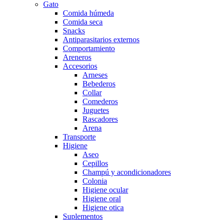
Gato
Comida húmeda
Comida seca
Snacks
Antiparasitarios externos
Comportamiento
Areneros
Accesorios
Arneses
Bebederos
Collar
Comederos
Juguetes
Rascadores
Arena
Transporte
Higiene
Aseo
Cepillos
Champú y acondicionadores
Colonia
Higiene ocular
Higiene oral
Higiene otica
Suplementos