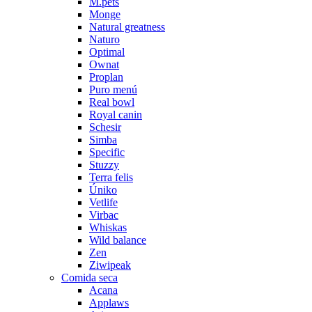
M.pets
Monge
Natural greatness
Naturo
Optimal
Ownat
Proplan
Puro menú
Real bowl
Royal canin
Schesir
Simba
Specific
Stuzzy
Terra felis
Úniko
Vetlife
Virbac
Whiskas
Wild balance
Zen
Ziwipeak
Comida seca
Acana
Applaws