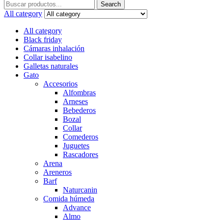
Search
Search
for:
All category
All category
Black friday
Cámaras inhalación
Collar isabelino
Galletas naturales
Gato
Accesorios
Alfombras
Arneses
Bebederos
Bozal
Collar
Comederos
Juguetes
Rascadores
Arena
Areneros
Barf
Naturcanin
Comida húmeda
Advance
Almo