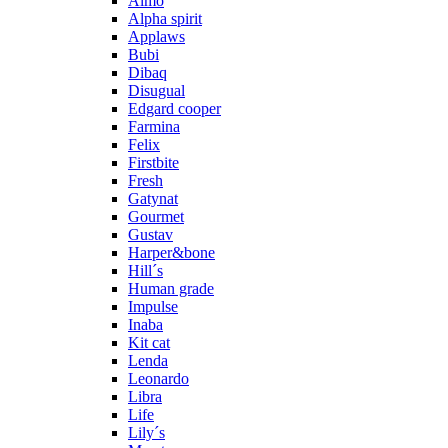
Almo
Alpha spirit
Applaws
Bubi
Dibaq
Disugual
Edgard cooper
Farmina
Felix
Firstbite
Fresh
Gatynat
Gourmet
Gustav
Harper&bone
Hill´s
Human grade
Impulse
Inaba
Kit cat
Lenda
Leonardo
Libra
Life
Lily´s