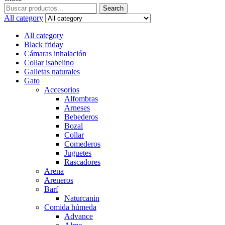
Search
Search
for:
All category
All category
Black friday
Cámaras inhalación
Collar isabelino
Galletas naturales
Gato
Accesorios
Alfombras
Arneses
Bebederos
Bozal
Collar
Comederos
Juguetes
Rascadores
Arena
Areneros
Barf
Naturcanin
Comida húmeda
Advance