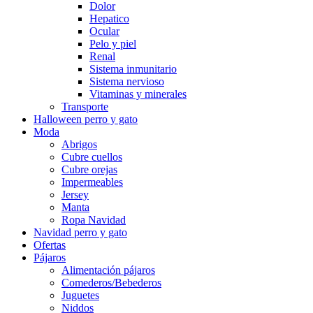
Dolor
Hepatico
Ocular
Pelo y piel
Renal
Sistema inmunitario
Sistema nervioso
Vitaminas y minerales
Transporte
Halloween perro y gato
Moda
Abrigos
Cubre cuellos
Cubre orejas
Impermeables
Jersey
Manta
Ropa Navidad
Navidad perro y gato
Ofertas
Pájaros
Alimentación pájaros
Comederos/Bebederos
Juguetes
Niddos