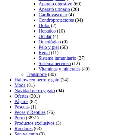
Aparato digestivo
(69)
Aparato urinario
(20)
Cardiovascular
(4)
Condroprotectores
(34)
Dolor
(2)
Hepatico
(10)
Ocular
(4)
Oncológico
(0)
Pelo y piel
(66)
Renal
(11)
Sistema inmunitario
(37)
Sistema nervioso
(12)
Vitaminas y minerales
(49)
Transporte
(30)
Halloween perro y gato
(24)
Moda
(81)
Navidad perro y gato
(94)
Ofertas
(301)
Pájaros
(82)
Pascuas
(1)
Peces y Reptiles
(76)
Perro
(3831)
Productos exclusivos
(3)
Roedores
(63)
San valentín
(0)