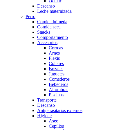
Ocular
Descanso
Leche maternizada
Perro
Comida húmeda
Comida seca
Snacks
Comportamiento
Accesorios
Correas
Arnes
Flexis
Collares
Bozales
Juguetes
Comederos
Bebederos
Alfombras
Piscinas
Transporte
Descanso
Antiparasitarios externos
Higiene
Aseo
Cepillos