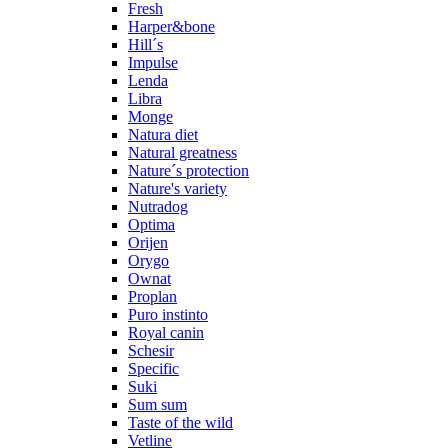
Fresh
Harper&bone
Hill´s
Impulse
Lenda
Libra
Monge
Natura diet
Natural greatness
Nature´s protection
Nature's variety
Nutradog
Optima
Orijen
Orygo
Ownat
Proplan
Puro instinto
Royal canin
Schesir
Specific
Suki
Sum sum
Taste of the wild
Vetline