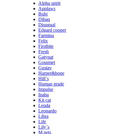
Alpha spirit
Applaws
Bubi
Dibaq
Disugual
Edgard cooper
Farmina
Felix
Firstbite
Fresh
Gatynat
Gourmet
Gustav
Harper&bone
Hill´s
Human grade
Impulse
Inaba
Kit cat
Lenda
Leonardo
Libra
Life
Lily´s
M.pets