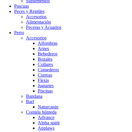
Suplementos
Pascuas
Peces y Reptiles
Accesorios
Alimentación
Peceras y Acuarios
Perro
Accesorios
Alfombras
Arnes
Bebederos
Bozales
Collares
Comederos
Correas
Flexis
Juguetes
Piscinas
Bandana
Barf
Naturcanin
Comida húmeda
Advance
Alpha spirit
Applaws