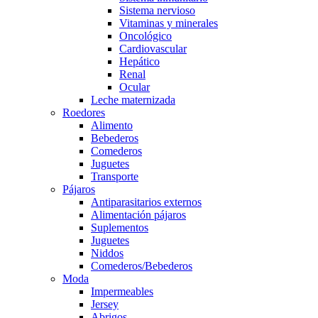
Sistema nervioso
Vitaminas y minerales
Oncológico
Cardiovascular
Hepático
Renal
Ocular
Leche maternizada
Roedores
Alimento
Bebederos
Comederos
Juguetes
Transporte
Pájaros
Antiparasitarios externos
Alimentación pájaros
Suplementos
Juguetes
Niddos
Comederos/Bebederos
Moda
Impermeables
Jersey
Abrigos