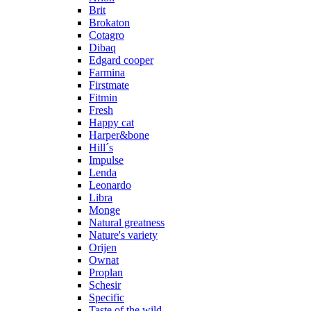
Brit
Brokaton
Cotagro
Dibaq
Edgard cooper
Farmina
Firstmate
Fitmin
Fresh
Happy cat
Harper&bone
Hill´s
Impulse
Lenda
Leonardo
Libra
Monge
Natural greatness
Nature's variety
Orijen
Ownat
Proplan
Schesir
Specific
Taste of the wild