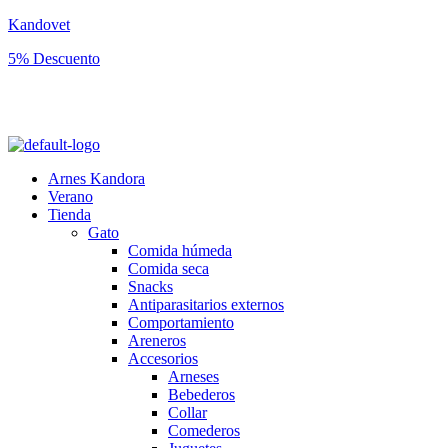
Kandovet
5% Descuento
Regístrate y consigue un código descuento del 5% en tu primera
compra.
Arnes Kandora
Verano
Tienda
Gato
Comida húmeda
Comida seca
Snacks
Antiparasitarios externos
Comportamiento
Areneros
Accesorios
Arneses
Bebederos
Collar
Comederos