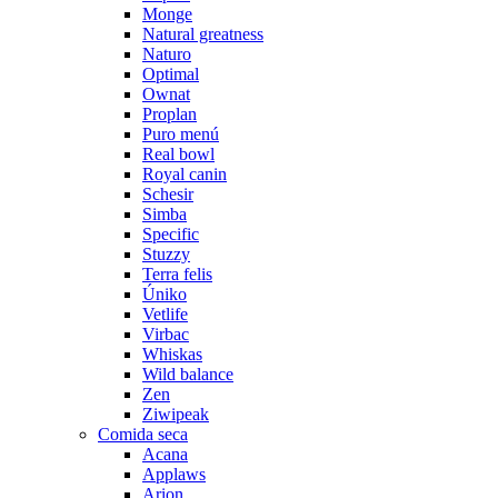
Monge
Natural greatness
Naturo
Optimal
Ownat
Proplan
Puro menú
Real bowl
Royal canin
Schesir
Simba
Specific
Stuzzy
Terra felis
Úniko
Vetlife
Virbac
Whiskas
Wild balance
Zen
Ziwipeak
Comida seca
Acana
Applaws
Arion