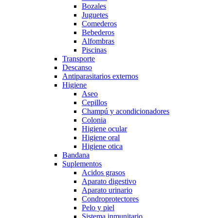
Bozales
Juguetes
Comederos
Bebederos
Alfombras
Piscinas
Transporte
Descanso
Antiparasitarios externos
Higiene
Aseo
Cepillos
Champú y acondicionadores
Colonia
Higiene ocular
Higiene oral
Higiene otica
Bandana
Suplementos
Acidos grasos
Aparato digestivo
Aparato urinario
Condroprotectores
Pelo y piel
Sistema inmunitario