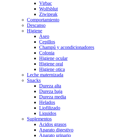
Virbac
Wolfsblut
Ziwipeak
Comportamiento
Descanso
Higiene
Aseo
Cepillos
Champú y acondicionadores
Colonia
Higiene ocular
Higiene oral
Higiene otica
Leche maternizada
Snacks
Dureza alta
Dureza baja
Dureza media
Helados
Liofilizado
Liquidos
Suplementos
Acidos grasos
Aparato digestivo
Aparato urinario