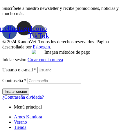
Suscríbete a nuestro newsletter y recibe promociones, noticias y
mucho más.
acebook-
Instagram
Icono
f
TikTok
© 2024 KandoVet. Todos los derechos reservados. Página
desarrollada por
Esloogan
.
Iniciar sesión
Crear cuenta nueva
Usuario o e-mail
*
Contraseña
*
Iniciar sesión
¿Contraseña olvidada?
Menú principal
Arnes Kandora
Verano
Tienda