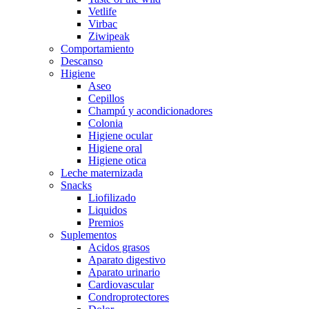
Vetlife
Virbac
Ziwipeak
Comportamiento
Descanso
Higiene
Aseo
Cepillos
Champú y acondicionadores
Colonia
Higiene ocular
Higiene oral
Higiene otica
Leche maternizada
Snacks
Liofilizado
Liquidos
Premios
Suplementos
Acidos grasos
Aparato digestivo
Aparato urinario
Cardiovascular
Condroprotectores