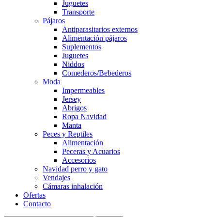
Juguetes
Transporte
Pájaros
Antiparasitarios externos
Alimentación pájaros
Suplementos
Juguetes
Niddos
Comederos/Bebederos
Moda
Impermeables
Jersey
Abrigos
Ropa Navidad
Manta
Peces y Reptiles
Alimentación
Peceras y Acuarios
Accesorios
Navidad perro y gato
Vendajes
Cámaras inhalación
Ofertas
Contacto