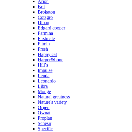
Arion
Brit
Brokaton
Cotagro
Dibaq
Edgard cooper
Farmina
Firstmate
Fitmin
Fresh
Happy cat
Harper&bone
Hill´s
Impulse
Lenda
Leonardo
Libra
Monge
Natural greatness
Nature's variety
Orijen
Ownat
Proplan
Schesir
Specific