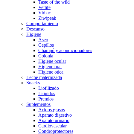
Taste of the wild
Vetlife
Virbac
Ziwipeak
Comportamiento
Descanso
Higiene
Aseo
Cepillos
Champú y acondicionadores
Colonia
Higiene ocular
Higiene oral
Higiene otica
Leche maternizada
Snacks
Liofilizado
Liquidos
Premios
Suplementos
Acidos grasos
Aparato digestivo
Aparato urinario
Cardiovascular
Condroprotectores