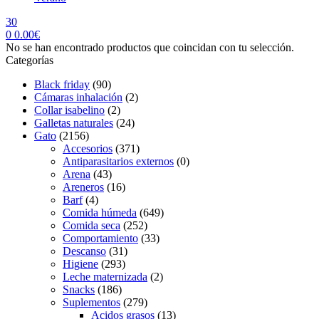
30
0
0.00
€
Menu
No se han encontrado productos que coincidan con tu selección.
Categorías
Black friday
(90)
Cámaras inhalación
(2)
Collar isabelino
(2)
Galletas naturales
(24)
Gato
(2156)
Accesorios
(371)
Antiparasitarios externos
(0)
Arena
(43)
Areneros
(16)
Barf
(4)
Comida húmeda
(649)
Comida seca
(252)
Comportamiento
(33)
Descanso
(31)
Higiene
(293)
Leche maternizada
(2)
Snacks
(186)
Suplementos
(279)
Acidos grasos
(13)