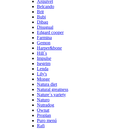
Arquivet
Belcando
Brit
Bubi
Dibaq
Disugual
Edgard cooper
Farmina
Gemon
Harper&bone
Hill´s
Impulse
Isegrim
Lenda
Lily's
Monge
Natura diet
Natural greatness
Nature´s variety
Naturo
Nutradog
Ownat
Proplan
Puro menú
Rafi