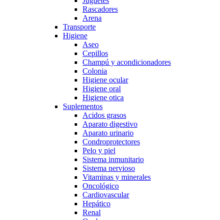
Juguetes
Rascadores
Arena
Transporte
Higiene
Aseo
Cepillos
Champú y acondicionadores
Colonia
Higiene ocular
Higiene oral
Higiene otica
Suplementos
Acidos grasos
Aparato digestivo
Aparato urinario
Condroprotectores
Pelo y piel
Sistema inmunitario
Sistema nervioso
Vitaminas y minerales
Oncológico
Cardiovascular
Hepático
Renal