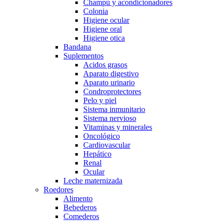
Champú y acondicionadores
Colonia
Higiene ocular
Higiene oral
Higiene otica
Bandana
Suplementos
Acidos grasos
Aparato digestivo
Aparato urinario
Condroprotectores
Pelo y piel
Sistema inmunitario
Sistema nervioso
Vitaminas y minerales
Oncológico
Cardiovascular
Hepático
Renal
Ocular
Leche maternizada
Roedores
Alimento
Bebederos
Comederos