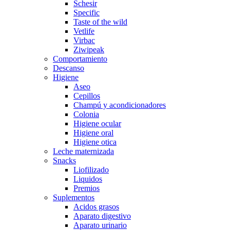
Schesir
Specific
Taste of the wild
Vetlife
Virbac
Ziwipeak
Comportamiento
Descanso
Higiene
Aseo
Cepillos
Champú y acondicionadores
Colonia
Higiene ocular
Higiene oral
Higiene otica
Leche maternizada
Snacks
Liofilizado
Liquidos
Premios
Suplementos
Acidos grasos
Aparato digestivo
Aparato urinario