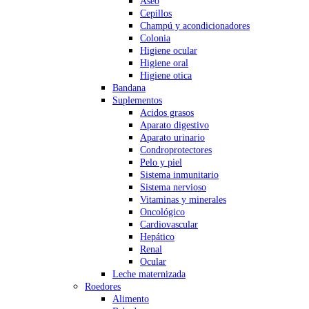
Aseo
Cepillos
Champú y acondicionadores
Colonia
Higiene ocular
Higiene oral
Higiene otica
Bandana
Suplementos
Acidos grasos
Aparato digestivo
Aparato urinario
Condroprotectores
Pelo y piel
Sistema inmunitario
Sistema nervioso
Vitaminas y minerales
Oncológico
Cardiovascular
Hepático
Renal
Ocular
Leche maternizada
Roedores
Alimento