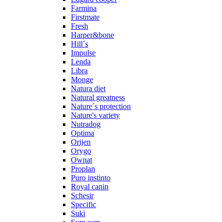
Farmina
Firstmate
Fresh
Harper&bone
Hill´s
Impulse
Lenda
Libra
Monge
Natura diet
Natural greatness
Nature´s protection
Nature's variety
Nutradog
Optima
Orijen
Orygo
Ownat
Proplan
Puro instinto
Royal canin
Schesir
Specific
Suki