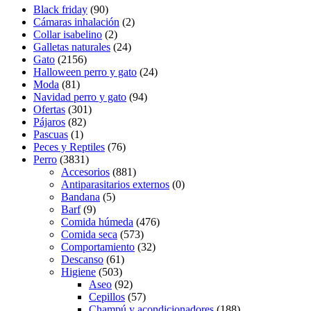
Black friday
(90)
Cámaras inhalación
(2)
Collar isabelino
(2)
Galletas naturales
(24)
Gato
(2156)
Halloween perro y gato
(24)
Moda
(81)
Navidad perro y gato
(94)
Ofertas
(301)
Pájaros
(82)
Pascuas
(1)
Peces y Reptiles
(76)
Perro
(3831)
Accesorios
(881)
Antiparasitarios externos
(0)
Bandana
(5)
Barf
(9)
Comida húmeda
(476)
Comida seca
(573)
Comportamiento
(32)
Descanso
(61)
Higiene
(503)
Aseo
(92)
Cepillos
(57)
Champú y acondicionadores
(188)