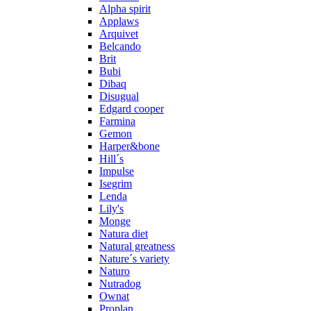
Alpha spirit
Applaws
Arquivet
Belcando
Brit
Bubi
Dibaq
Disugual
Edgard cooper
Farmina
Gemon
Harper&bone
Hill´s
Impulse
Isegrim
Lenda
Lily's
Monge
Natura diet
Natural greatness
Nature´s variety
Naturo
Nutradog
Ownat
Proplan