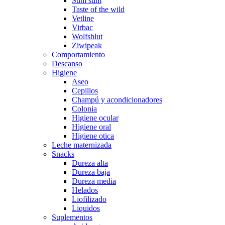
Sum sum
Taste of the wild
Vetline
Virbac
Wolfsblut
Ziwipeak
Comportamiento
Descanso
Higiene
Aseo
Cepillos
Champú y acondicionadores
Colonia
Higiene ocular
Higiene oral
Higiene otica
Leche maternizada
Snacks
Dureza alta
Dureza baja
Dureza media
Helados
Liofilizado
Liquidos
Suplementos