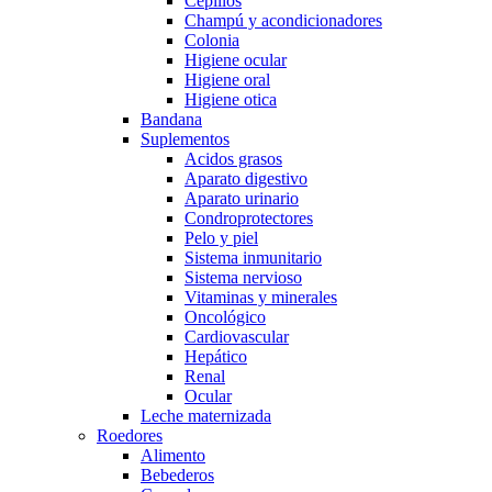
Cepillos
Champú y acondicionadores
Colonia
Higiene ocular
Higiene oral
Higiene otica
Bandana
Suplementos
Acidos grasos
Aparato digestivo
Aparato urinario
Condroprotectores
Pelo y piel
Sistema inmunitario
Sistema nervioso
Vitaminas y minerales
Oncológico
Cardiovascular
Hepático
Renal
Ocular
Leche maternizada
Roedores
Alimento
Bebederos