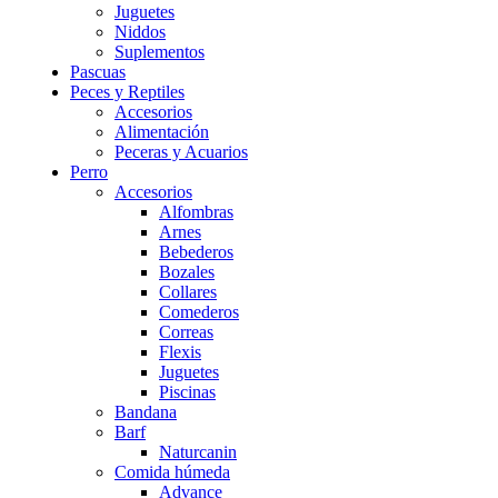
Juguetes
Niddos
Suplementos
Pascuas
Peces y Reptiles
Accesorios
Alimentación
Peceras y Acuarios
Perro
Accesorios
Alfombras
Arnes
Bebederos
Bozales
Collares
Comederos
Correas
Flexis
Juguetes
Piscinas
Bandana
Barf
Naturcanin
Comida húmeda
Advance