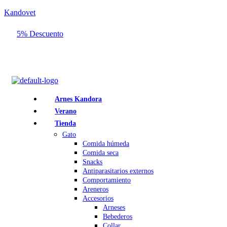
Kandovet
5% Descuento
Regístrate y consigue un código descuento del 5% en tu primera
compra.
Arnes Kandora
Verano
Tienda
Gato
Comida húmeda
Comida seca
Snacks
Antiparasitarios externos
Comportamiento
Areneros
Accesorios
Arneses
Bebederos
Collar