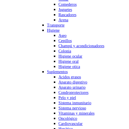
Comederos
Juguetes
Rascadores
Arena
Transporte
Higiene
Aseo
Cepillos
Champú y acondicionadores
Colonia
Higiene ocular
Higiene oral
Higiene otica
Suplementos
Acidos grasos
Aparato digestivo
Aparato urinario
Condroprotectores
Pelo y piel
Sistema inmunitario
Sistema nervioso
Vitaminas y minerales
Oncológico
Cardiovascular
Hepático