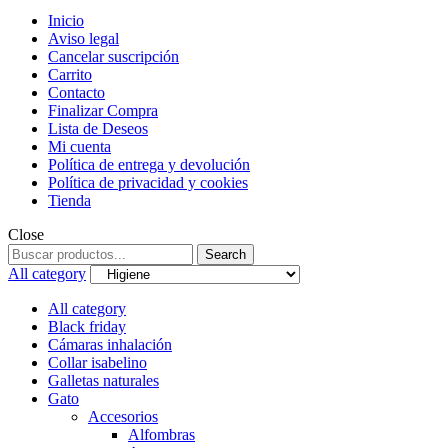
Inicio
Aviso legal
Cancelar suscripción
Carrito
Contacto
Finalizar Compra
Lista de Deseos
Mi cuenta
Política de entrega y devolución
Política de privacidad y cookies
Tienda
Close
Search
Search
for:
All category
All category
Black friday
Cámaras inhalación
Collar isabelino
Galletas naturales
Gato
Accesorios
Alfombras