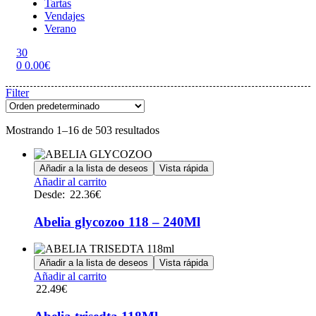
Tartas
Vendajes
Verano
30
0
0.00
€
Menu
Filter
Mostrando 1–16 de 503 resultados
Añadir a la lista de deseos
Vista rápida
Este
Añadir al carrito
producto
Desde:
22.36
€
tiene
múltiples
Abelia glycozoo 118 – 240Ml
variantes.
Las
opciones
Añadir a la lista de deseos
Vista rápida
se
Añadir al carrito
pueden
22.49
€
elegir
en