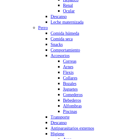
Renal
Ocular
Descanso
Leche maternizada
Perro
Comida húmeda
Comida seca
Snacks
Comportamiento
Accesorios
Correas
Arnes
Flexis
Collares
Bozales
Juguetes
Comederos
Bebederos
Alfombras
Piscinas
Transporte
Descanso
Antiparasitarios externos
Higiene