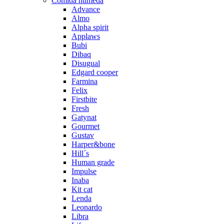
Comida húmeda
Advance
Almo
Alpha spirit
Applaws
Bubi
Dibaq
Disugual
Edgard cooper
Farmina
Felix
Firstbite
Fresh
Gatynat
Gourmet
Gustav
Harper&bone
Hill´s
Human grade
Impulse
Inaba
Kit cat
Lenda
Leonardo
Libra