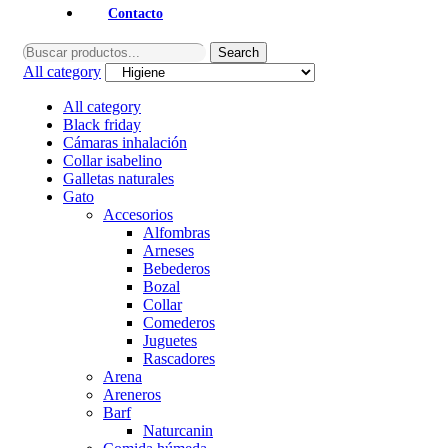
Contacto
Search
Search
for:
All category
All category
Black friday
Cámaras inhalación
Collar isabelino
Galletas naturales
Gato
Accesorios
Alfombras
Arneses
Bebederos
Bozal
Collar
Comederos
Juguetes
Rascadores
Arena
Areneros
Barf
Naturcanin