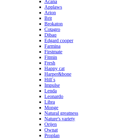
Acana
Applaws
Arion
Brit
Brokaton
Cotagro
Dibaq
Edgard cooper
Farmina
Firstmate
Fitmin
Fresh
Happy cat
Harper&bone
Hill´s
Impulse
Lenda
Leonardo
Libra
Monge
Natural greatness
Nature's variety
Orijen
Ownat
Proplan