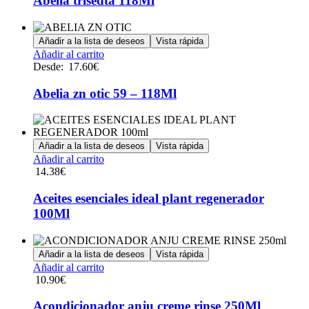
Abelia trisedta 118Ml
la
página
de
Añadir a la lista de deseos
Vista rápida
producto
Este
Añadir al carrito
producto
Desde:
17.60
€
tiene
múltiples
Abelia zn otic 59 – 118Ml
variantes.
Las
opciones
se
Añadir a la lista de deseos
Vista rápida
pueden
Añadir al carrito
elegir
14.38
€
en
la
Aceites esenciales ideal plant regenerador
página
100Ml
de
producto
Añadir a la lista de deseos
Vista rápida
Añadir al carrito
10.90
€
Acondicionador anju creme rinse 250Ml