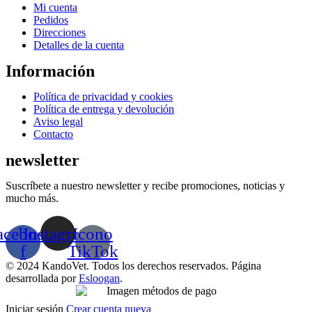
Menú
Mi cuenta
Pedidos
Direcciones
Detalles de la cuenta
Información
Menú
Política de privacidad y cookies
Política de entrega y devolución
Aviso legal
Contacto
newsletter
Suscríbete a nuestro newsletter y recibe promociones, noticias y
mucho más.
acebook-
Instagram
Icono
f
TikTok
© 2024 KandoVet. Todos los derechos reservados. Página
desarrollada por
Esloogan
.
Iniciar sesión
Crear cuenta nueva