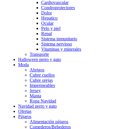
Cardiovascular
Condroprotectores
Dolor
Hepatico
Ocular
Pelo y piel
Renal
Sistema inmunitario
Sistema nervioso
Vitaminas y minerales
Transporte
Halloween perro y gato
Moda
Abrigos
Cubre cuellos
Cubre orejas
Impermeables
Jersey
Manta
Ropa Navidad
Navidad perro y gato
Ofertas
Pájaros
Alimentación pájaros
Comederos/Bebederos