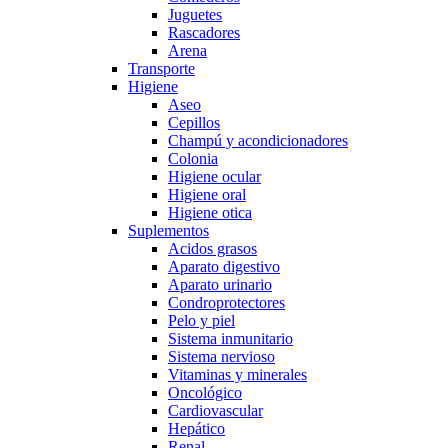
Juguetes
Rascadores
Arena
Transporte
Higiene
Aseo
Cepillos
Champú y acondicionadores
Colonia
Higiene ocular
Higiene oral
Higiene otica
Suplementos
Acidos grasos
Aparato digestivo
Aparato urinario
Condroprotectores
Pelo y piel
Sistema inmunitario
Sistema nervioso
Vitaminas y minerales
Oncológico
Cardiovascular
Hepático
Renal