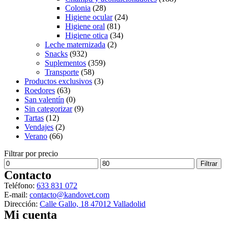
Colonia
(28)
Higiene ocular
(24)
Higiene oral
(81)
Higiene otica
(34)
Leche maternizada
(2)
Snacks
(932)
Suplementos
(359)
Transporte
(58)
Productos exclusivos
(3)
Roedores
(63)
San valentín
(0)
Sin categorizar
(9)
Tartas
(12)
Vendajes
(2)
Verano
(66)
Filtrar por precio
Precio
Precio
Filtrar
mínimo
máximo
Contacto
Teléfono:
633 831 072
E-mail:
contacto@kandovet.com
Dirección:
Calle Gallo, 18 47012 Valladolid
Mi cuenta