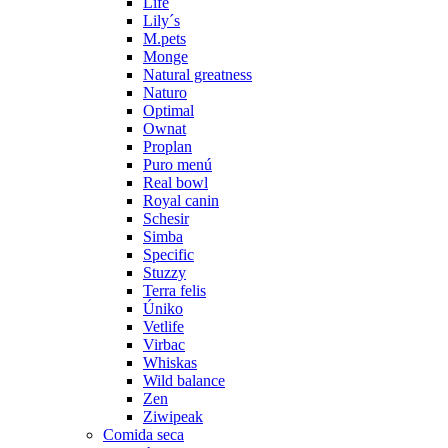
Life
Lily´s
M.pets
Monge
Natural greatness
Naturo
Optimal
Ownat
Proplan
Puro menú
Real bowl
Royal canin
Schesir
Simba
Specific
Stuzzy
Terra felis
Úniko
Vetlife
Virbac
Whiskas
Wild balance
Zen
Ziwipeak
Comida seca