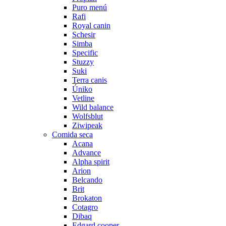
Puro menú
Rafi
Royal canin
Schesir
Simba
Specific
Stuzzy
Suki
Terra canis
Úniko
Vetline
Wild balance
Wolfsblut
Ziwipeak
Comida seca
Acana
Advance
Alpha spirit
Arion
Belcando
Brit
Brokaton
Cotagro
Dibaq
Edgard cooper