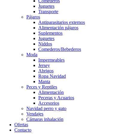
Comederos
Juguetes
Transporte
Pájaros
Antiparasitarios externos
Alimentación pájaros
Suplementos
Juguetes
Niddos
Comederos/Bebederos
Moda
Impermeables
Jersey
Abrigos
Ropa Navidad
Manta
Peces y Reptiles
Alimentación
Peceras y Acuarios
Accesorios
Navidad perro y gato
Vendajes
Cámaras inhalación
Ofertas
Contacto