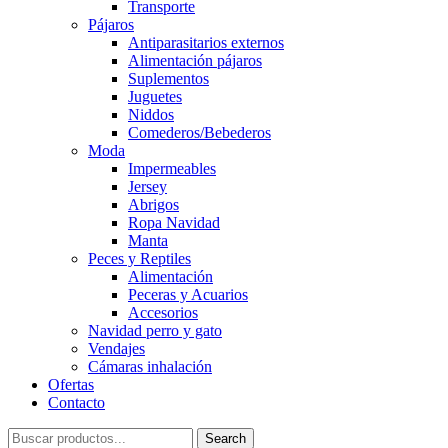
Transporte
Pájaros
Antiparasitarios externos
Alimentación pájaros
Suplementos
Juguetes
Niddos
Comederos/Bebederos
Moda
Impermeables
Jersey
Abrigos
Ropa Navidad
Manta
Peces y Reptiles
Alimentación
Peceras y Acuarios
Accesorios
Navidad perro y gato
Vendajes
Cámaras inhalación
Ofertas
Contacto
Search
Search