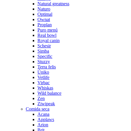
Natural greatness
Naturo
Optimal
Ownat
Proplan
Puro menú
Real bowl
Royal canin
Schesir
Simba
Specific
Stuzzy
Terra felis
Úniko
Vetlife
Virbac
Whiskas
Wild balance
Zen
Ziwipeak
Comida seca
Acana
Applaws
Arion
Brit