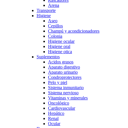
Rascadores
Arena
Transporte
Higiene
Aseo
Cepillos
Champú y acondicionadores
Colonia
Higiene ocular
Higiene oral
Higiene otica
Suplementos
Acidos grasos
Aparato digestivo
Aparato urinario
Condroprotectores
Pelo y piel
Sistema inmunitario
Sistema nervioso
Vitaminas y minerales
Oncológico
Cardiovascular
Hepático
Renal
Ocular