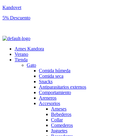
Kandovet
5% Descuento
Regístrate y consigue un código descuento del 5% en tu primera comp
Arnes Kandora
Verano
Tienda
Gato
Comida húmeda
Comida seca
Snacks
Antiparasitarios externos
Comportamiento
Areneros
Accesorios
Arneses
Bebederos
Collar
Comederos
Juguetes