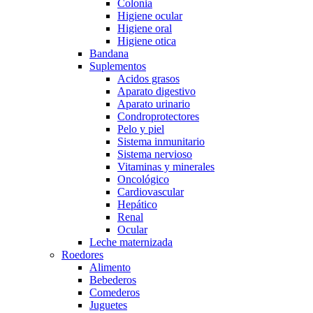
Colonia
Higiene ocular
Higiene oral
Higiene otica
Bandana
Suplementos
Acidos grasos
Aparato digestivo
Aparato urinario
Condroprotectores
Pelo y piel
Sistema inmunitario
Sistema nervioso
Vitaminas y minerales
Oncológico
Cardiovascular
Hepático
Renal
Ocular
Leche maternizada
Roedores
Alimento
Bebederos
Comederos
Juguetes