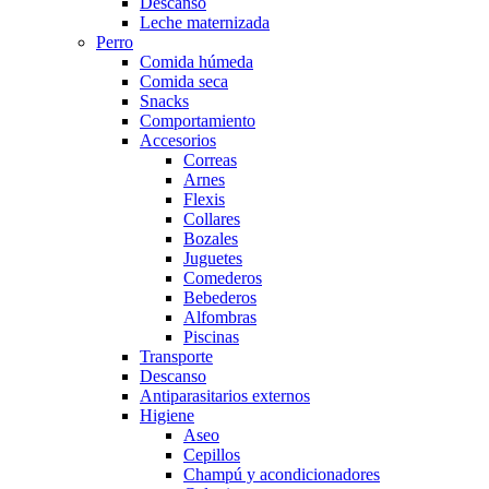
Descanso
Leche maternizada
Perro
Comida húmeda
Comida seca
Snacks
Comportamiento
Accesorios
Correas
Arnes
Flexis
Collares
Bozales
Juguetes
Comederos
Bebederos
Alfombras
Piscinas
Transporte
Descanso
Antiparasitarios externos
Higiene
Aseo
Cepillos
Champú y acondicionadores