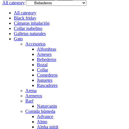
for:
All category
All category
Black friday
Cámaras inhalación
Collar isabelino
Galletas naturales
Gato
Accesorios
Alfombras
Arneses
Bebederos
Bozal
Collar
Comederos
Juguetes
Rascadores
Arena
Areneros
Barf
Naturcanin
Comida húmeda
Advance
Almo
Alpha spirit