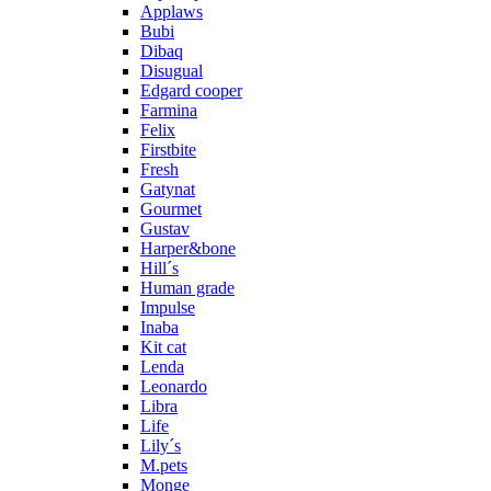
Applaws
Bubi
Dibaq
Disugual
Edgard cooper
Farmina
Felix
Firstbite
Fresh
Gatynat
Gourmet
Gustav
Harper&bone
Hill´s
Human grade
Impulse
Inaba
Kit cat
Lenda
Leonardo
Libra
Life
Lily´s
M.pets
Monge