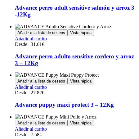
tiene
la
múltiples
Advance perro adult sensitive salmón y arroz 3
página
variantes.
de
-12Kg
Las
producto
opciones
se
Añadir a la lista de deseos
Vista rápida
pueden
Este
Añadir al carrito
elegir
producto
Desde:
31.61
€
en
tiene
la
múltiples
Advance perro adulto sensitive cordero y arroz
página
variantes.
de
3 – 12Kg
Las
producto
opciones
se
Añadir a la lista de deseos
Vista rápida
pueden
Este
Añadir al carrito
elegir
producto
Desde:
27.82
€
en
tiene
la
múltiples
Advance puppy maxi protect 3 – 12Kg
página
variantes.
de
Las
producto
opciones
Añadir a la lista de deseos
Vista rápida
se
Este
Añadir al carrito
pueden
producto
Desde:
7.58
€
elegir