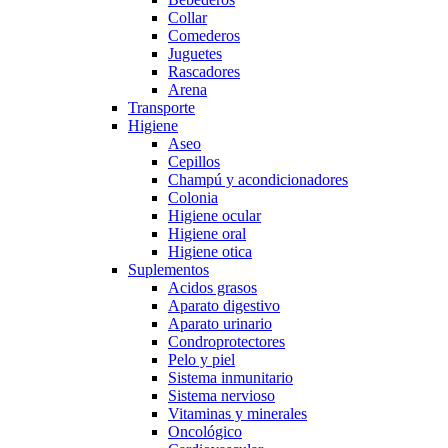
Collar
Comederos
Juguetes
Rascadores
Arena
Transporte
Higiene
Aseo
Cepillos
Champú y acondicionadores
Colonia
Higiene ocular
Higiene oral
Higiene otica
Suplementos
Acidos grasos
Aparato digestivo
Aparato urinario
Condroprotectores
Pelo y piel
Sistema inmunitario
Sistema nervioso
Vitaminas y minerales
Oncológico