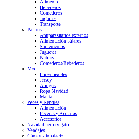
Alimento
Bebederos
Comederos
Juguetes
Transporte
Pájaros
Antiparasitarios externos
Alimentación pájaros
Suplementos
Juguetes
Niddos
Comederos/Bebederos
Moda
Impermeables
Jersey
Abrigos
Ropa Navidad
Manta
Peces y Reptiles
Alimentación
Peceras y Acuarios
Accesorios
Navidad perro y gato
Vendajes
Cámaras inhalación