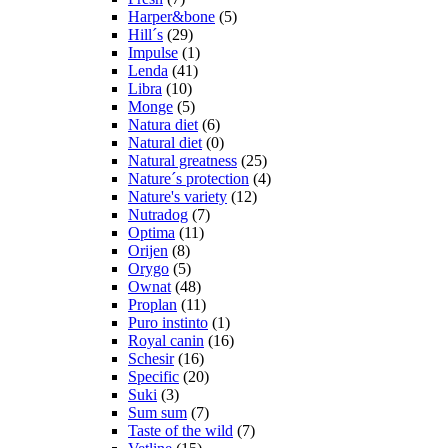
Harper&bone
(5)
Hill´s
(29)
Impulse
(1)
Lenda
(41)
Libra
(10)
Monge
(5)
Natura diet
(6)
Natural diet
(0)
Natural greatness
(25)
Nature´s protection
(4)
Nature's variety
(12)
Nutradog
(7)
Optima
(11)
Orijen
(8)
Orygo
(5)
Ownat
(48)
Proplan
(11)
Puro instinto
(1)
Royal canin
(16)
Schesir
(16)
Specific
(20)
Suki
(3)
Sum sum
(7)
Taste of the wild
(7)