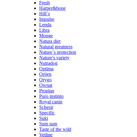
Fresh
Harper&bone
Hill´s
Impulse
Lenda
Libra
Monge
Natura diet
Natural greatness
Nature´s protection
Nature's variety
Nutradog
Optima
Orijen
Orygo
Ownat
Proplan
Puro instinto
Royal canin
Schesir
Specific
Suki
Sum sum
Taste of the wild
Vetline