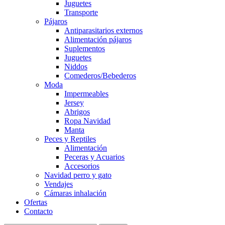
Juguetes
Transporte
Pájaros
Antiparasitarios externos
Alimentación pájaros
Suplementos
Juguetes
Niddos
Comederos/Bebederos
Moda
Impermeables
Jersey
Abrigos
Ropa Navidad
Manta
Peces y Reptiles
Alimentación
Peceras y Acuarios
Accesorios
Navidad perro y gato
Vendajes
Cámaras inhalación
Ofertas
Contacto