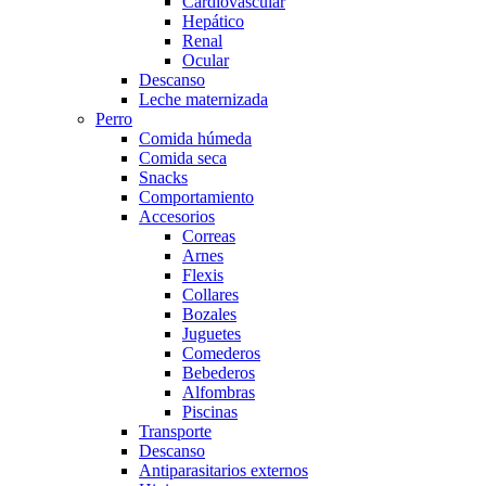
Cardiovascular
Hepático
Renal
Ocular
Descanso
Leche maternizada
Perro
Comida húmeda
Comida seca
Snacks
Comportamiento
Accesorios
Correas
Arnes
Flexis
Collares
Bozales
Juguetes
Comederos
Bebederos
Alfombras
Piscinas
Transporte
Descanso
Antiparasitarios externos