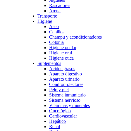
Juguetes
Rascadores
Arena
Transporte
Higiene
Aseo
Cepillos
Champú y acondicionadores
Colonia
Higiene ocular
Higiene oral
Higiene otica
Suplementos
Acidos grasos
Aparato digestivo
Aparato urinario
Condroprotectores
Pelo y piel
Sistema inmunitario
Sistema nervioso
Vitaminas y minerales
Oncológico
Cardiovascular
Hepático
Renal