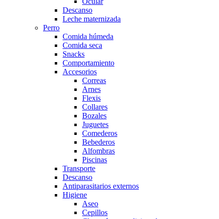
Ocular
Descanso
Leche maternizada
Perro
Comida húmeda
Comida seca
Snacks
Comportamiento
Accesorios
Correas
Arnes
Flexis
Collares
Bozales
Juguetes
Comederos
Bebederos
Alfombras
Piscinas
Transporte
Descanso
Antiparasitarios externos
Higiene
Aseo
Cepillos