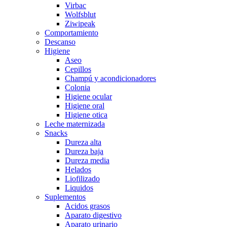
Virbac
Wolfsblut
Ziwipeak
Comportamiento
Descanso
Higiene
Aseo
Cepillos
Champú y acondicionadores
Colonia
Higiene ocular
Higiene oral
Higiene otica
Leche maternizada
Snacks
Dureza alta
Dureza baja
Dureza media
Helados
Liofilizado
Liquidos
Suplementos
Acidos grasos
Aparato digestivo
Aparato urinario