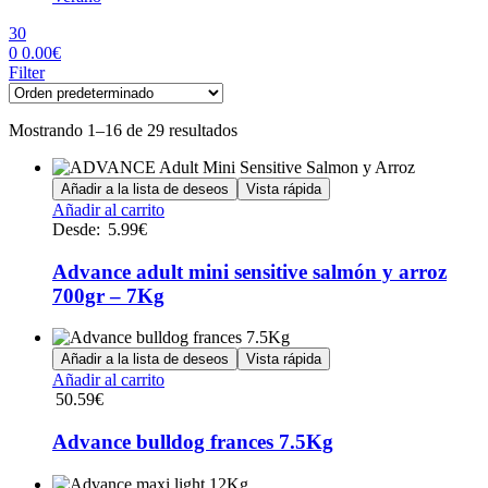
30
0
0.00
€
Menu
Filter
Mostrando 1–16 de 29 resultados
Añadir a la lista de deseos
Vista rápida
Este
Añadir al carrito
producto
Desde:
5.99
€
tiene
múltiples
Advance adult mini sensitive salmón y arroz
variantes.
700gr – 7Kg
Las
opciones
se
Añadir a la lista de deseos
Vista rápida
pueden
Añadir al carrito
elegir
50.59
€
en
la
Advance bulldog frances 7.5Kg
página
de
producto