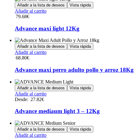
Añadir a la lista de deseos
Vista rápida
Añadir al carrito
79.68
€
Advance maxi light 12Kg
Añadir a la lista de deseos
Vista rápida
Añadir al carrito
68.80
€
Advance maxi perro adulto pollo y arroz 18Kg
Añadir a la lista de deseos
Vista rápida
Este
Añadir al carrito
producto
Desde:
27.82
€
tiene
múltiples
Advance mediaum light 3 – 12Kg
variantes.
Las
opciones
Añadir a la lista de deseos
Vista rápida
se
Este
Añadir al carrito
pueden