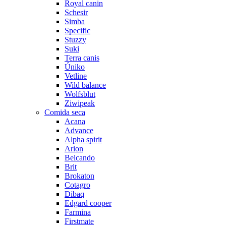
Royal canin
Schesir
Simba
Specific
Stuzzy
Suki
Terra canis
Úniko
Vetline
Wild balance
Wolfsblut
Ziwipeak
Comida seca
Acana
Advance
Alpha spirit
Arion
Belcando
Brit
Brokaton
Cotagro
Dibaq
Edgard cooper
Farmina
Firstmate