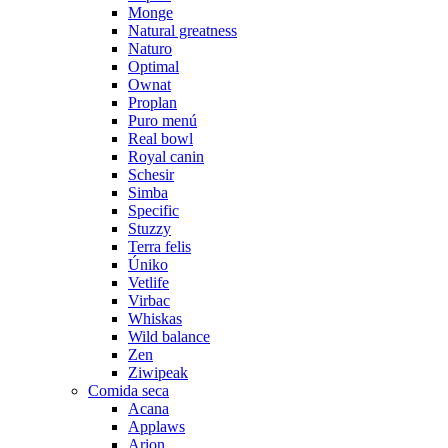
Monge
Natural greatness
Naturo
Optimal
Ownat
Proplan
Puro menú
Real bowl
Royal canin
Schesir
Simba
Specific
Stuzzy
Terra felis
Úniko
Vetlife
Virbac
Whiskas
Wild balance
Zen
Ziwipeak
Comida seca
Acana
Applaws
Arion