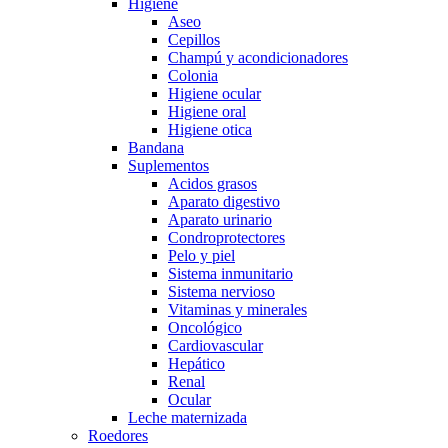
Higiene
Aseo
Cepillos
Champú y acondicionadores
Colonia
Higiene ocular
Higiene oral
Higiene otica
Bandana
Suplementos
Acidos grasos
Aparato digestivo
Aparato urinario
Condroprotectores
Pelo y piel
Sistema inmunitario
Sistema nervioso
Vitaminas y minerales
Oncológico
Cardiovascular
Hepático
Renal
Ocular
Leche maternizada
Roedores