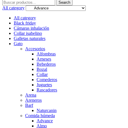
Search
Search
for:
All category
All category
Black friday
Cámaras inhalación
Collar isabelino
Galletas naturales
Gato
Accesorios
Alfombras
Arneses
Bebederos
Bozal
Collar
Comederos
Juguetes
Rascadores
Arena
Areneros
Barf
Naturcanin
Comida húmeda
Advance
Almo