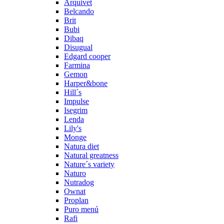
Arquivet
Belcando
Brit
Bubi
Dibaq
Disugual
Edgard cooper
Farmina
Gemon
Harper&bone
Hill´s
Impulse
Isegrim
Lenda
Lily's
Monge
Natura diet
Natural greatness
Nature´s variety
Naturo
Nutradog
Ownat
Proplan
Puro menú
Rafi