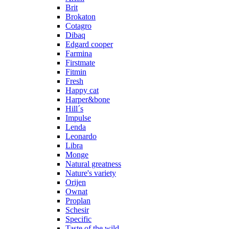
Brit
Brokaton
Cotagro
Dibaq
Edgard cooper
Farmina
Firstmate
Fitmin
Fresh
Happy cat
Harper&bone
Hill´s
Impulse
Lenda
Leonardo
Libra
Monge
Natural greatness
Nature's variety
Orijen
Ownat
Proplan
Schesir
Specific
Taste of the wild