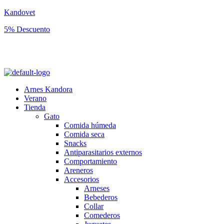
Kandovet
5% Descuento
Regístrate y consigue un código descuento del 5% en tu primera
compra.
Arnes Kandora
Verano
Tienda
Gato
Comida húmeda
Comida seca
Snacks
Antiparasitarios externos
Comportamiento
Areneros
Accesorios
Arneses
Bebederos
Collar
Comederos