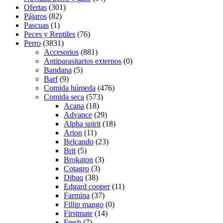
Ofertas
(301)
Pájaros
(82)
Pascuas
(1)
Peces y Reptiles
(76)
Perro
(3831)
Accesorios
(881)
Antiparasitarios externos
(0)
Bandana
(5)
Barf
(9)
Comida húmeda
(476)
Comida seca
(573)
Acana
(18)
Advance
(29)
Alpha spirit
(18)
Arion
(11)
Belcando
(23)
Brit
(5)
Brokaton
(3)
Cotagro
(3)
Dibaq
(38)
Edgard cooper
(11)
Farmina
(37)
Fillip mango
(0)
Firstmate
(14)
Fresh
(7)