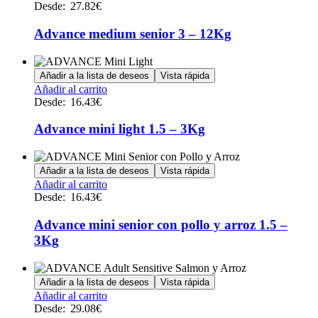
producto
Desde:
27.82
€
elegir
tiene
en
múltiples
Advance medium senior 3 – 12Kg
la
variantes.
página
Las
de
opciones
Añadir a la lista de deseos
Vista rápida
producto
se
Este
Añadir al carrito
pueden
producto
Desde:
16.43
€
elegir
tiene
en
múltiples
Advance mini light 1.5 – 3Kg
la
variantes.
página
Las
de
opciones
Añadir a la lista de deseos
Vista rápida
producto
se
Este
Añadir al carrito
pueden
producto
Desde:
16.43
€
elegir
tiene
en
múltiples
Advance mini senior con pollo y arroz 1.5 –
la
variantes.
3Kg
página
Las
de
opciones
producto
se
Añadir a la lista de deseos
Vista rápida
pueden
Este
Añadir al carrito
elegir
producto
Desde:
29.08
€
en