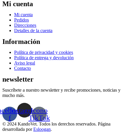
Mi cuenta
Menú
Mi cuenta
Pedidos
Direcciones
Detalles de la cuenta
Información
Menú
Política de privacidad y cookies
Política de entrega y devolución
Aviso legal
Contacto
newsletter
Suscríbete a nuestro newsletter y recibe promociones, noticias y
mucho más.
acebook-
Instagram
Icono
f
TikTok
© 2024 KandoVet. Todos los derechos reservados. Página
desarrollada por
Esloogan
.