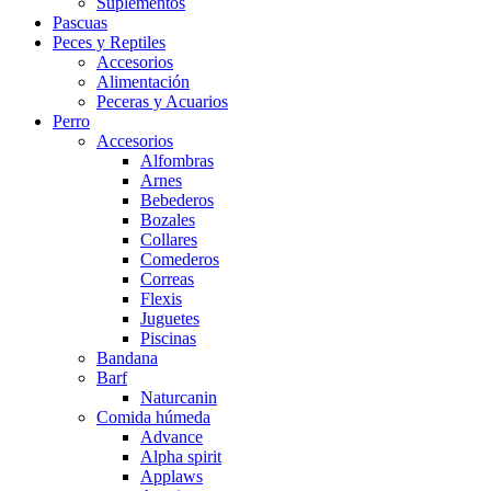
Suplementos
Pascuas
Peces y Reptiles
Accesorios
Alimentación
Peceras y Acuarios
Perro
Accesorios
Alfombras
Arnes
Bebederos
Bozales
Collares
Comederos
Correas
Flexis
Juguetes
Piscinas
Bandana
Barf
Naturcanin
Comida húmeda
Advance
Alpha spirit
Applaws