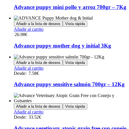
tiene
en
múltiples
Advance puppy mini pollo y arroz 700gr – 7Kg
la
variantes.
página
Las
de
opciones
Añadir a la lista de deseos
Vista rápida
producto
se
Añadir al carrito
pueden
26.98
€
elegir
en
Advance puppy mother dog y initial 3Kg
la
página
de
Añadir a la lista de deseos
Vista rápida
producto
Este
Añadir al carrito
producto
Desde:
7.58
€
tiene
múltiples
Advance puppy sensitive salmón 700gr – 12Kg
variantes.
Las
opciones
se
Añadir a la lista de deseos
Vista rápida
pueden
Este
Añadir al carrito
elegir
producto
Desde:
33.52
€
en
tiene
la
múltiples
Advance veretinary atopic grain free con conejo