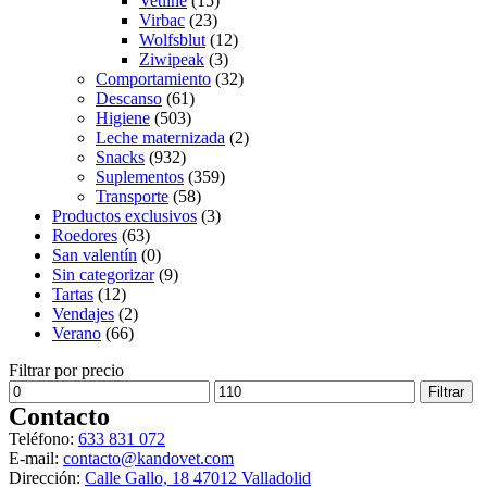
Vetline
(15)
Virbac
(23)
Wolfsblut
(12)
Ziwipeak
(3)
Comportamiento
(32)
Descanso
(61)
Higiene
(503)
Leche maternizada
(2)
Snacks
(932)
Suplementos
(359)
Transporte
(58)
Productos exclusivos
(3)
Roedores
(63)
San valentín
(0)
Sin categorizar
(9)
Tartas
(12)
Vendajes
(2)
Verano
(66)
Filtrar por precio
Precio
Precio
Filtrar
mínimo
máximo
Contacto
Teléfono:
633 831 072
E-mail:
contacto@kandovet.com
Dirección:
Calle Gallo, 18 47012 Valladolid