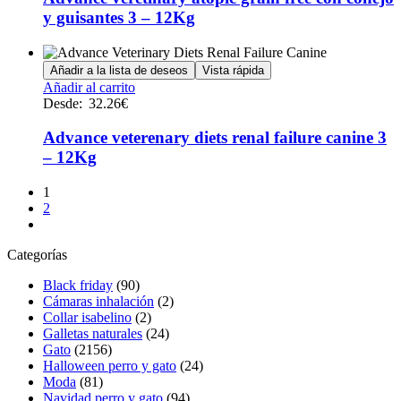
página
variantes.
y guisantes 3 – 12Kg
de
Las
producto
opciones
se
Añadir a la lista de deseos
Vista rápida
pueden
Este
Añadir al carrito
elegir
producto
Desde:
32.26
€
en
tiene
la
múltiples
Advance veterenary diets renal failure canine 3
página
variantes.
de
– 12Kg
Las
producto
opciones
1
se
2
pueden
elegir
en
Categorías
la
página
Black friday
(90)
de
Cámaras inhalación
(2)
producto
Collar isabelino
(2)
Galletas naturales
(24)
Gato
(2156)
Halloween perro y gato
(24)
Moda
(81)
Navidad perro y gato
(94)