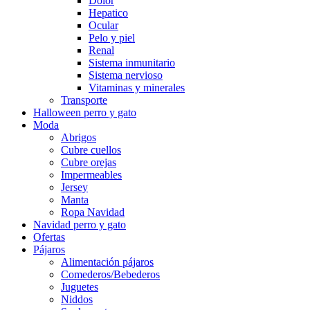
Dolor
Hepatico
Ocular
Pelo y piel
Renal
Sistema inmunitario
Sistema nervioso
Vitaminas y minerales
Transporte
Halloween perro y gato
Moda
Abrigos
Cubre cuellos
Cubre orejas
Impermeables
Jersey
Manta
Ropa Navidad
Navidad perro y gato
Ofertas
Pájaros
Alimentación pájaros
Comederos/Bebederos
Juguetes
Niddos