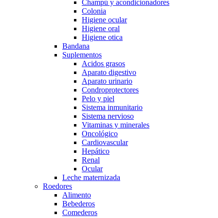
Champú y acondicionadores
Colonia
Higiene ocular
Higiene oral
Higiene otica
Bandana
Suplementos
Acidos grasos
Aparato digestivo
Aparato urinario
Condroprotectores
Pelo y piel
Sistema inmunitario
Sistema nervioso
Vitaminas y minerales
Oncológico
Cardiovascular
Hepático
Renal
Ocular
Leche maternizada
Roedores
Alimento
Bebederos
Comederos