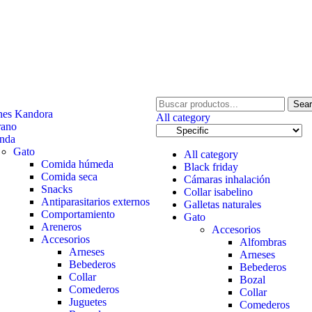
tu primera compra.
Sea
nes Kandora
All category
rano
enda
Gato
All category
Comida húmeda
Black friday
Comida seca
Cámaras inhalación
Snacks
Collar isabelino
Antiparasitarios externos
Galletas naturales
Comportamiento
Gato
Areneros
Accesorios
Accesorios
Alfombras
Arneses
Arneses
Bebederos
Bebederos
Collar
Bozal
Comederos
Collar
Juguetes
Comederos