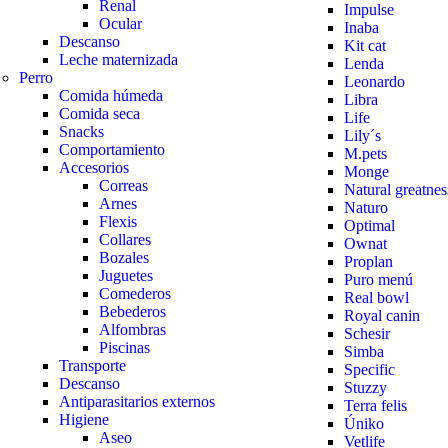
Renal
Impulse
Ocular
Inaba
Descanso
Kit cat
Leche maternizada
Lenda
Perro
Leonardo
Comida húmeda
Libra
Comida seca
Life
Snacks
Lily´s
Comportamiento
M.pets
Accesorios
Monge
Correas
Natural greatnes
Arnes
Naturo
Flexis
Optimal
Collares
Ownat
Bozales
Proplan
Juguetes
Puro menú
Comederos
Real bowl
Bebederos
Royal canin
Alfombras
Schesir
Piscinas
Simba
Transporte
Specific
Descanso
Stuzzy
Antiparasitarios externos
Terra felis
Higiene
Úniko
Aseo
Vetlife