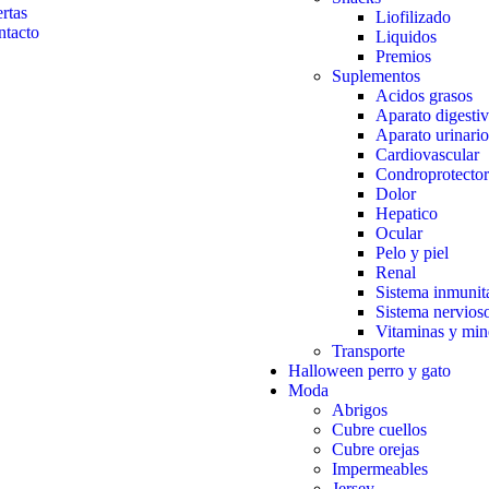
rtas
Liofilizado
ntacto
Liquidos
Premios
Suplementos
Acidos grasos
Aparato digesti
Aparato urinario
Cardiovascular
Condroprotector
Dolor
Hepatico
Ocular
Pelo y piel
Renal
Sistema inmunit
Sistema nervios
Vitaminas y min
Transporte
Halloween perro y gato
Moda
Abrigos
Cubre cuellos
Cubre orejas
Impermeables
Jersey