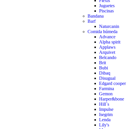
Flexis
Juguetes
Piscinas
Bandana
Barf
Naturcanin
Comida húmeda
Advance
Alpha spirit
Applaws
Arquivet
Belcando
Brit
Bubi
Dibaq
Disugual
Edgard cooper
Farmina
Gemon
Harper&bone
Hill´s
Impulse
Isegrim
Lenda
Lily's