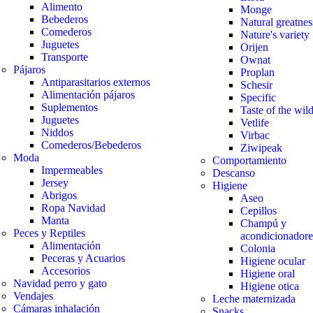
Alimento
Monge
Bebederos
Natural greatnes
Comederos
Nature's variety
Juguetes
Orijen
Transporte
Ownat
Pájaros
Proplan
Antiparasitarios externos
Schesir
Alimentación pájaros
Specific
Suplementos
Taste of the wil
Juguetes
Vetlife
Niddos
Virbac
Comederos/Bebederos
Ziwipeak
Moda
Comportamiento
Impermeables
Descanso
Jersey
Higiene
Abrigos
Aseo
Ropa Navidad
Cepillos
Manta
Champú y
Peces y Reptiles
acondicionadore
Alimentación
Colonia
Peceras y Acuarios
Higiene ocular
Accesorios
Higiene oral
Navidad perro y gato
Higiene otica
Vendajes
Leche maternizada
Cámaras inhalación
Snacks