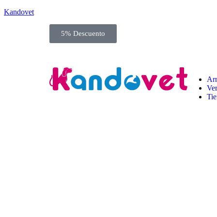
Kandovet
5% Descuento
Regístrate y consigue un código descuento del 5% en 
Ar
Ve
Ti