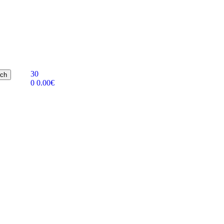
30
rch
0
0.00
€