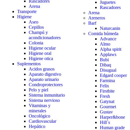
Rascadores
Juguetes
Arena
Rascadores
Transporte
Arena
Higiene
Areneros
Aseo
Barf
Cepillos
Naturcanin
Champú y
Comida húmeda
acondicionadores
Advance
Colonia
Almo
Higiene ocular
Alpha spirit
Higiene oral
Applaws
Higiene otica
Bubi
Suplementos
Dibaq
Acidos grasos
Disugual
Aparato digestivo
Edgard cooper
Aparato urinario
Farmina
Condroprotectores
Felix
Pelo y piel
Firstbite
Sistema inmunitario
Fresh
Sistema nervioso
Gatynat
Vitaminas y
Gourmet
minerales
Gustav
Oncológico
Harper&bone
Cardiovascular
Hill´s
Hepático
Human grade