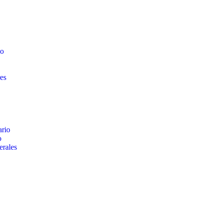
vo
es
ario
o
erales