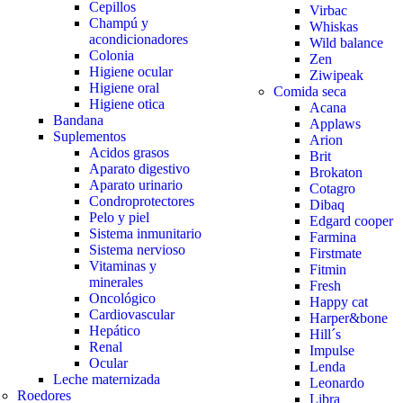
Cepillos
Virbac
Champú y
Whiskas
acondicionadores
Wild balance
Colonia
Zen
Higiene ocular
Ziwipeak
Higiene oral
Comida seca
Higiene otica
Acana
Bandana
Applaws
Suplementos
Arion
Acidos grasos
Brit
Aparato digestivo
Brokaton
Aparato urinario
Cotagro
Condroprotectores
Dibaq
Pelo y piel
Edgard cooper
Sistema inmunitario
Farmina
Sistema nervioso
Firstmate
Vitaminas y
Fitmin
minerales
Fresh
Oncológico
Happy cat
Cardiovascular
Harper&bone
Hepático
Hill´s
Renal
Impulse
Ocular
Lenda
Leche maternizada
Leonardo
Roedores
Libra