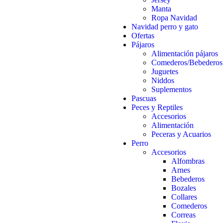
Manta
Ropa Navidad
Navidad perro y gato
Ofertas
Pájaros
Alimentación pájaros
Comederos/Bebederos
Juguetes
Niddos
Suplementos
Pascuas
Peces y Reptiles
Accesorios
Alimentación
Peceras y Acuarios
Perro
Accesorios
Alfombras
Arnes
Bebederos
Bozales
Collares
Comederos
Correas