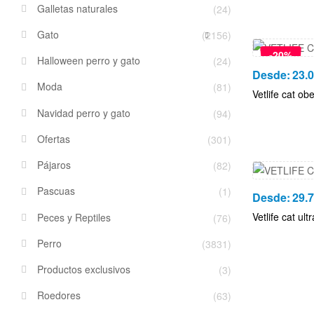
Galletas naturales
(24)
Gato
(2156)
-20%
Halloween perro y gato
(24)
Desde:
23.
Moda
(81)
Vetlife cat ob
Navidad perro y gato
(94)
Ofertas
(301)
Pájaros
(82)
Pascuas
(1)
Desde:
29.
Vetlife cat ul
Peces y Reptiles
(76)
Perro
(3831)
Productos exclusivos
(3)
Roedores
(63)