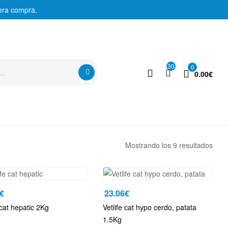
era compra.
30
0
0.00
€
Mostrando los 9 resultados
€
23.06
€
 cat hepatic 2Kg
Vetlife cat hypo cerdo, patata
1.5Kg