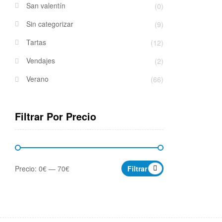
San valentín
(0)
Sin categorizar
(9)
Tartas
(12)
Vendajes
(2)
Verano
(66)
Filtrar Por Precio
Precio:
0€
—
70€
Filtrar