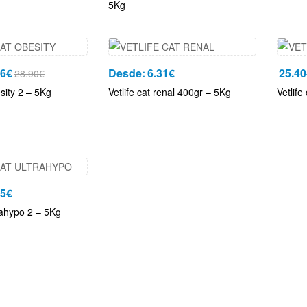
5Kg
06
€
Desde:
6.31
€
25.40
28.90
€
esity 2 – 5Kg
Vetlife cat renal 400gr – 5Kg
Vetlife
75
€
trahypo 2 – 5Kg