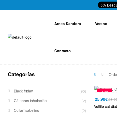
5% Desc
Arnes Kandora
Verano
Contacto
Categorías
Black friday
(90)
-10%
25.90
€
28.9
Cámaras inhalación
(2)
Vetlife cat di
Collar isabelino
(2)