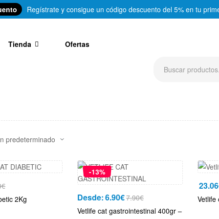
uento
Regístrate y consigue un código descuento del 5% en tu prim
Tienda
Ofertas
-13%
23.06
0
€
Desde:
6.90
€
7.90
€
abetic 2Kg
Vetlife
Vetlife cat gastrointestinal 400gr –