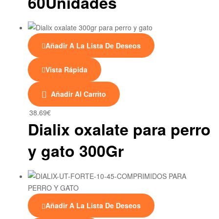
60Unidades
opciones
se
pueden
elegir
Añadir A La Lista De Deseos
en
la
Vista Rápida
página
de
Añadir Al Carrito
producto
38.69
€
Dialix oxalate para perro
y gato 300Gr
Añadir A La Lista De Deseos