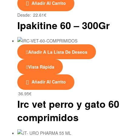
Añadir Al Carrito
producto
tiene
Desde:
22.61
€
múltiples
Ipakitine 60 – 300Gr
variantes.
Las
opciones
se
Añadir A La Lista De Deseos
pueden
elegir
Vista Rápida
en
la
Añadir Al Carrito
página
de
36.95
€
Irc vet perro y gato 60
producto
comprimidos