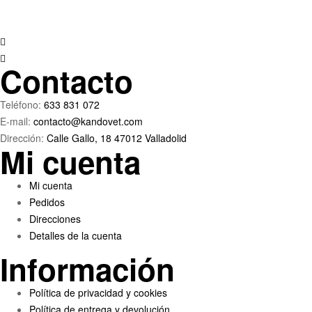
elegir
en
la
página
Contacto
de
producto
Teléfono:
633 831 072
E-mail:
contacto@kandovet.com
Dirección:
Calle Gallo, 18 47012 Valladolid
Mi cuenta
Menú
Mi cuenta
Pedidos
Direcciones
Detalles de la cuenta
Información
Menú
Política de privacidad y cookies
Política de entrega y devolución