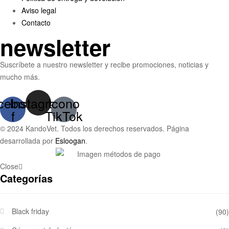
Aviso legal
Contacto
newsletter
Suscríbete a nuestro newsletter y recibe promociones, noticias y
mucho más.
cebook-
Instagram
Icono
f
TikTok
© 2024 KandoVet. Todos los derechos reservados. Página
desarrollada por
Esloogan
.
Close
Categorías
Black friday
(90)