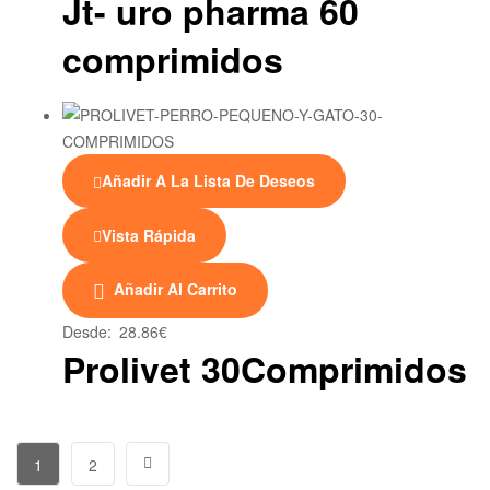
Jt- uro pharma 60
comprimidos
Añadir A La Lista De Deseos
Vista Rápida
Este
Añadir Al Carrito
producto
tiene
Desde:
28.86
€
múltiples
Prolivet 30Comprimidos
variantes.
Las
opciones
se
1
2
pueden