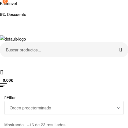
0
Kandovet
5% Descuento
Regístrate y consigue un código descuento del 5% en tu primera
compra.
Search
for:
0.00
€
Menu
Filter
Mostrando 1–16 de 23 resultados