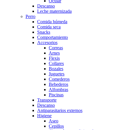
Ocular
Descanso
Leche maternizada
Perro
Comida húmeda
Comida seca
Snacks
Comportamiento
Accesorios
Correas
Arnes
Flexis
Collares
Bozales
Juguetes
Comederos
Bebederos
Alfombras
Piscinas
Transporte
Descanso
Antiparasitarios externos
Higiene
Aseo
Cepillos