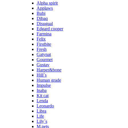
Alpha spirit
Applaws
Bubi
Dibaq
Disugual
Edgard cooper
Farmina
Felix
Firstbite
Fresh
Gatynat
Gourmet
Gustav
Harper&bone
Hill´s
Human grade
Impulse
Inaba
Kit cat
Lenda
Leonardo
Libra
Life
Lily´s
M.pets