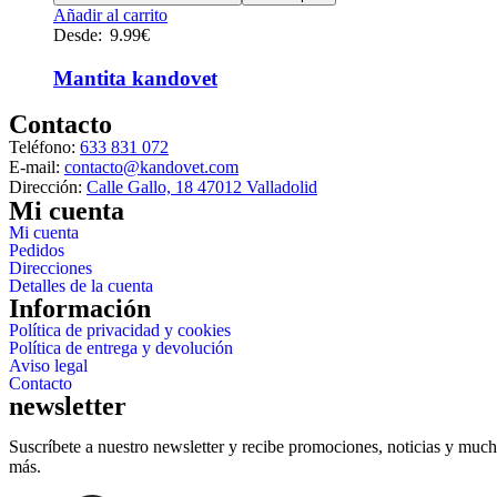
Este
Añadir al carrito
producto
Desde:
9.99
€
tiene
múltiples
Mantita kandovet
variantes.
Las
Contacto
opciones
Teléfono:
633 831 072
se
E-mail:
contacto@kandovet.com
pueden
Dirección:
Calle Gallo, 18 47012 Valladolid
elegir
Mi cuenta
en
Mi cuenta
la
Pedidos
página
Direcciones
de
Detalles de la cuenta
producto
Información
Política de privacidad y cookies
Política de entrega y devolución
Aviso legal
Contacto
newsletter
Suscríbete a nuestro newsletter y recibe promociones, noticias y muc
más.