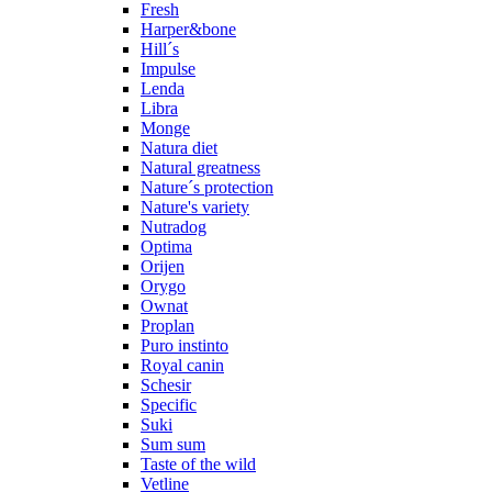
Fresh
Harper&bone
Hill´s
Impulse
Lenda
Libra
Monge
Natura diet
Natural greatness
Nature´s protection
Nature's variety
Nutradog
Optima
Orijen
Orygo
Ownat
Proplan
Puro instinto
Royal canin
Schesir
Specific
Suki
Sum sum
Taste of the wild
Vetline