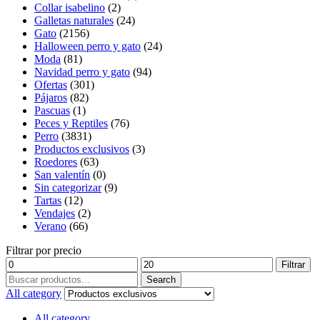
Collar isabelino
(2)
Galletas naturales
(24)
Gato
(2156)
Halloween perro y gato
(24)
Moda
(81)
Navidad perro y gato
(94)
Ofertas
(301)
Pájaros
(82)
Pascuas
(1)
Peces y Reptiles
(76)
Perro
(3831)
Productos exclusivos
(3)
Roedores
(63)
San valentín
(0)
Sin categorizar
(9)
Tartas
(12)
Vendajes
(2)
Verano
(66)
Filtrar por precio
Precio
Precio
Filtrar
mínimo
máximo
Search
Search
for:
All category
All category