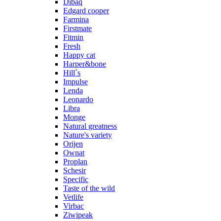
Dibaq
Edgard cooper
Farmina
Firstmate
Fitmin
Fresh
Happy cat
Harper&bone
Hill´s
Impulse
Lenda
Leonardo
Libra
Monge
Natural greatness
Nature's variety
Orijen
Ownat
Proplan
Schesir
Specific
Taste of the wild
Vetlife
Virbac
Ziwipeak