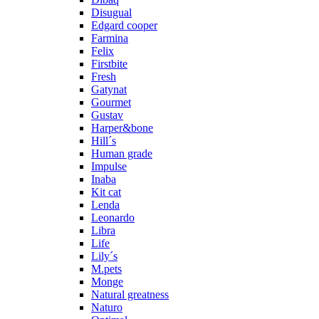
Disugual
Edgard cooper
Farmina
Felix
Firstbite
Fresh
Gatynat
Gourmet
Gustav
Harper&bone
Hill´s
Human grade
Impulse
Inaba
Kit cat
Lenda
Leonardo
Libra
Life
Lily´s
M.pets
Monge
Natural greatness
Naturo