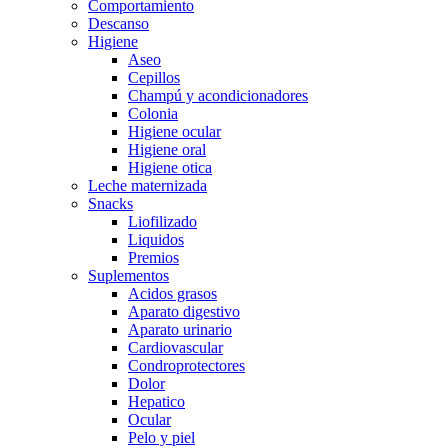
Comportamiento
Descanso
Higiene
Aseo
Cepillos
Champú y acondicionadores
Colonia
Higiene ocular
Higiene oral
Higiene otica
Leche maternizada
Snacks
Liofilizado
Liquidos
Premios
Suplementos
Acidos grasos
Aparato digestivo
Aparato urinario
Cardiovascular
Condroprotectores
Dolor
Hepatico
Ocular
Pelo y piel