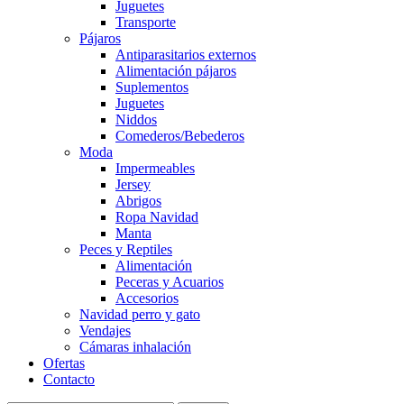
Juguetes
Transporte
Pájaros
Antiparasitarios externos
Alimentación pájaros
Suplementos
Juguetes
Niddos
Comederos/Bebederos
Moda
Impermeables
Jersey
Abrigos
Ropa Navidad
Manta
Peces y Reptiles
Alimentación
Peceras y Acuarios
Accesorios
Navidad perro y gato
Vendajes
Cámaras inhalación
Ofertas
Contacto