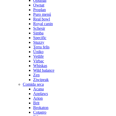
Optimal
Ownat
Proplan
Puro menú
Real bowl
Royal canin
Schesir
Simba
Specific
Stuzzy
Terra felis
Úniko
Vetlife
Virbac
Whiskas
Wild balance
Zen
Ziwipeak
Comida seca
Acana
Applaws
Arion
Brit
Brokaton
Cotagro