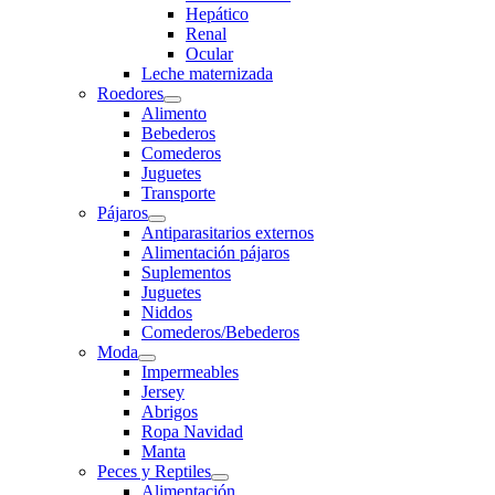
Hepático
Renal
Ocular
Leche maternizada
Roedores
Alimento
Bebederos
Comederos
Juguetes
Transporte
Pájaros
Antiparasitarios externos
Alimentación pájaros
Suplementos
Juguetes
Niddos
Comederos/Bebederos
Moda
Impermeables
Jersey
Abrigos
Ropa Navidad
Manta
Peces y Reptiles
Alimentación