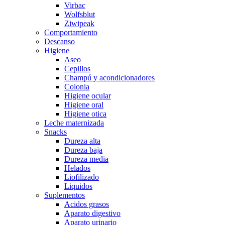
Virbac
Wolfsblut
Ziwipeak
Comportamiento
Descanso
Higiene
Aseo
Cepillos
Champú y acondicionadores
Colonia
Higiene ocular
Higiene oral
Higiene otica
Leche maternizada
Snacks
Dureza alta
Dureza baja
Dureza media
Helados
Liofilizado
Liquidos
Suplementos
Acidos grasos
Aparato digestivo
Aparato urinario