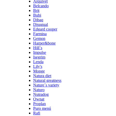
Arquivet
Belcando
Brit
Bubi
Dibaq
Disugual
Edgard cooper
Farmina
Gemon
Harper&bone
Hill´s
Impulse
Isegrim
Lenda
Lily's
Monge
Natura diet
Natural greatness
Nature´s variety
Naturo
Nutradog
Ownat
Proplan
Puro menú
Rafi