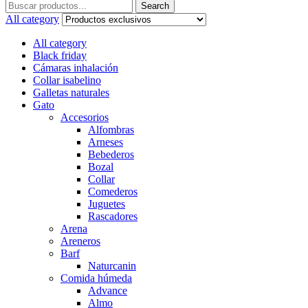
Search
Search
for:
All category
All category
Black friday
Cámaras inhalación
Collar isabelino
Galletas naturales
Gato
Accesorios
Alfombras
Arneses
Bebederos
Bozal
Collar
Comederos
Juguetes
Rascadores
Arena
Areneros
Barf
Naturcanin
Comida húmeda
Advance
Almo