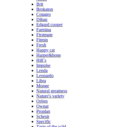
Brit
Brokaton
Cotagro
Dibaq
Edgard cooper
Farmina
Firstmate
Fitmin
Fresh
Happy cat
Harper&bone
Hill´s
Impulse
Lenda
Leonardo
Libra
Monge
Natural greatness
Nature's variety
Orijen
Ownat
Proplan
Schesir
Specific
Taste of the wild