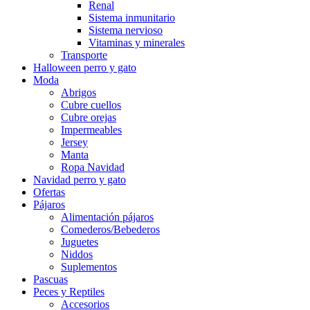
Renal
Sistema inmunitario
Sistema nervioso
Vitaminas y minerales
Transporte
Halloween perro y gato
Moda
Abrigos
Cubre cuellos
Cubre orejas
Impermeables
Jersey
Manta
Ropa Navidad
Navidad perro y gato
Ofertas
Pájaros
Alimentación pájaros
Comederos/Bebederos
Juguetes
Niddos
Suplementos
Pascuas
Peces y Reptiles
Accesorios