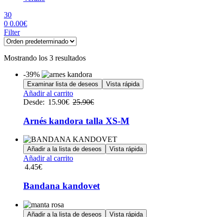
30
0
0.00
€
Menu
Filter
Mostrando los 3 resultados
-39%
Examinar lista de deseos
Vista rápida
Este
Añadir al carrito
producto
Desde:
15.90
€
25.90
€
tiene
múltiples
Arnés kandora talla XS-M
variantes.
Las
opciones
Añadir a la lista de deseos
Vista rápida
se
Añadir al carrito
pueden
4.45
€
elegir
en
Bandana kandovet
la
página
de
Añadir a la lista de deseos
Vista rápida
producto