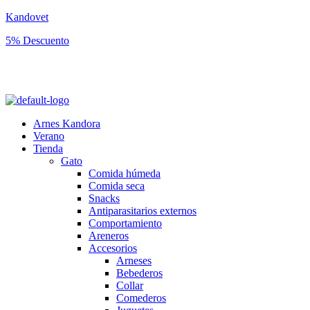
Kandovet
5% Descuento
Regístrate y consigue un código descuento del 5% en tu primera
compra.
Arnes Kandora
Verano
Tienda
Gato
Comida húmeda
Comida seca
Snacks
Antiparasitarios externos
Comportamiento
Areneros
Accesorios
Arneses
Bebederos
Collar
Comederos