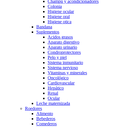
Champú y acondicionadores
Colonia
Higiene ocular
Higiene oral
Higiene otica
Bandana
Suplementos
Acidos grasos
Aparato digestivo
Aparato urinario
Condroprotectores
Pelo y piel
Sistema inmunitario
Sistema nervioso
Vitaminas y minerales
Oncológico
Cardiovascular
Hepático
Renal
Ocular
Leche maternizada
Roedores
Alimento
Bebederos
Comederos