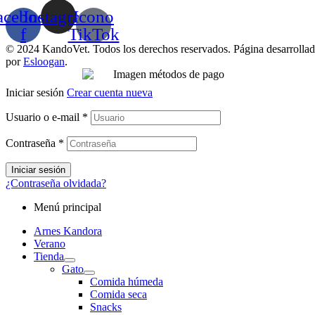
acebook-
Instagram
Icono
f
TikTok
© 2024 KandoVet. Todos los derechos reservados. Página desarrolla
por
Esloogan
.
Iniciar sesión
Crear cuenta nueva
Usuario o e-mail
*
Contraseña
*
Iniciar sesión
¿Contraseña olvidada?
Menú principal
Arnes Kandora
Verano
Tienda
Gato
Comida húmeda
Comida seca
Snacks