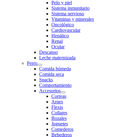
Pelo y piel
Sistema inmunitario
Sistema nervioso
Vitaminas y minerales
Oncológico
Cardiovascular
Hepático
Renal
Ocular
Descanso
Leche maternizada
Perro
Comida húmeda
Comida seca
Snacks
Comportamiento
Accesorios
Correas
Arnes
Flexis
Collares
Bozales
Juguetes
Comederos
Bebederos