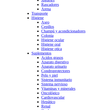
Juguetes
Rascadores
Arena
Transporte
Higiene
Aseo
Cepillos
Champú y acondicionadores
Colonia
Higiene ocular
Higiene oral
Higiene otica
Suplementos
Acidos grasos
Aparato digestivo
Aparato urinario
Condroprotectores
Pelo y piel
Sistema inmunitario
Sistema nervioso
Vitaminas y minerales
Oncológico
Cardiovascular
Hepático
Renal