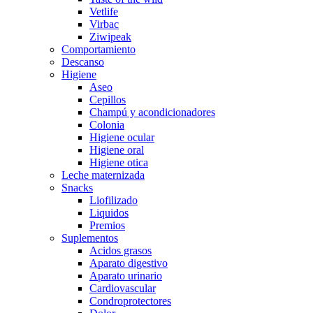
Vetlife
Virbac
Ziwipeak
Comportamiento
Descanso
Higiene
Aseo
Cepillos
Champú y acondicionadores
Colonia
Higiene ocular
Higiene oral
Higiene otica
Leche maternizada
Snacks
Liofilizado
Liquidos
Premios
Suplementos
Acidos grasos
Aparato digestivo
Aparato urinario
Cardiovascular
Condroprotectores