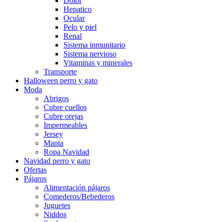
Dolor
Hepatico
Ocular
Pelo y piel
Renal
Sistema inmunitario
Sistema nervioso
Vitaminas y minerales
Transporte
Halloween perro y gato
Moda
Abrigos
Cubre cuellos
Cubre orejas
Impermeables
Jersey
Manta
Ropa Navidad
Navidad perro y gato
Ofertas
Pájaros
Alimentación pájaros
Comederos/Bebederos
Juguetes
Niddos