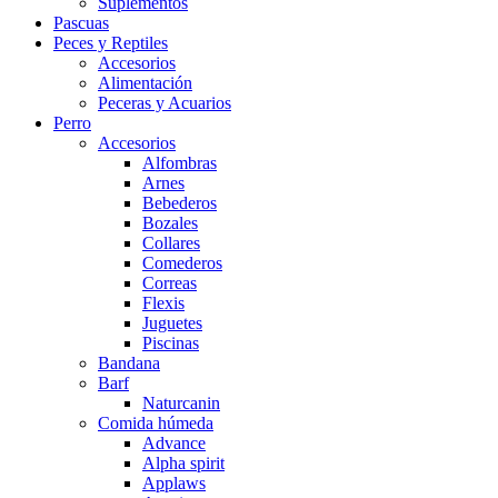
Suplementos
Pascuas
Peces y Reptiles
Accesorios
Alimentación
Peceras y Acuarios
Perro
Accesorios
Alfombras
Arnes
Bebederos
Bozales
Collares
Comederos
Correas
Flexis
Juguetes
Piscinas
Bandana
Barf
Naturcanin
Comida húmeda
Advance
Alpha spirit
Applaws