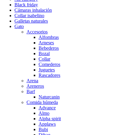
Black friday
Cámaras inhalación
Collar isabelino
Galletas naturales
Gato
Accesorios
Alfombras
Arneses
Bebederos
Bozal
Collar
Comederos
Juguetes
Rascadores
Arena
Areneros
Barf
Naturcanin
Comida húmeda
Advance
Almo
Alpha spirit
Applaws
Bubi
Dibaq