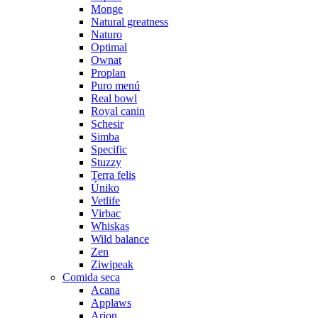
Monge
Natural greatness
Naturo
Optimal
Ownat
Proplan
Puro menú
Real bowl
Royal canin
Schesir
Simba
Specific
Stuzzy
Terra felis
Úniko
Vetlife
Virbac
Whiskas
Wild balance
Zen
Ziwipeak
Comida seca
Acana
Applaws
Arion