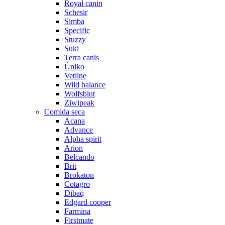
Royal canin
Schesir
Simba
Specific
Stuzzy
Suki
Terra canis
Úniko
Vetline
Wild balance
Wolfsblut
Ziwipeak
Comida seca
Acana
Advance
Alpha spirit
Arion
Belcando
Brit
Brokaton
Cotagro
Dibaq
Edgard cooper
Farmina
Firstmate