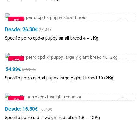
Añadir Al Carrito
-6%
Desde:
26.30
€
27.41
€
Specific perro cpd-s puppy small breed 4 – 7Kg
Añadir Al Carrito
-7%
54.99
€
59.14
€
Specific perro cpd-xl puppy large y giant breed 10+2Kg
Añadir Al Carrito
-6%
Desde:
16.50
€
16.78
€
Specific perro crd-1 weight reduction 1.6 – 12Kg