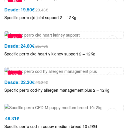
-5%
Desde:
19.50
€
20.46
€
Specific perro cjd joint support 2 – 12Kg
Añadir Al Carrito
-5%
Desde:
24.60
€
25.78
€
Specific perro ckd heart y kidney support 2 – 12Kg
Añadir Al Carrito
-5%
Desde:
22.30
€
23.39
€
Specific perro cod-hy allergen management plus 2 – 12Kg
Añadir Al Carrito
48.31
€
Specific perro cpd-m puppy medium breed 10+2KG