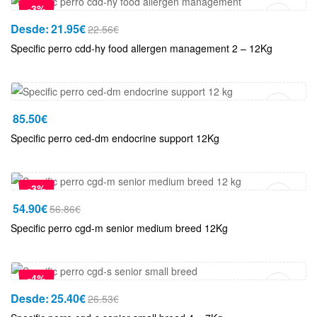
-3%
Desde:
21.95
€
22.56
€
Specific perro cdd-hy food allergen management 2 – 12Kg
Añadir Al Carrito
85.50
€
Specific perro ced-dm endocrine support 12Kg
Añadir Al Carrito
-3%
54.90
€
56.86
€
Specific perro cgd-m senior medium breed 12Kg
Añadir Al Carrito
-4%
Desde:
25.40
€
26.53
€