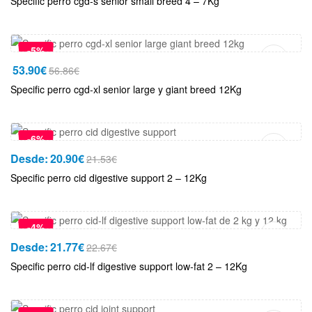
Specific perro cgd-s senior small breed 4 – 7Kg
Añadir Al Carrito
-5%
53.90
€
56.86
€
Specific perro cgd-xl senior large y giant breed 12Kg
Añadir Al Carrito
-6%
Desde:
20.90
€
21.53
€
Specific perro cid digestive support 2 – 12Kg
Añadir Al Carrito
-4%
Desde:
21.77
€
22.67
€
Specific perro cid-lf digestive support low-fat 2 – 12Kg
Añadir Al Carrito