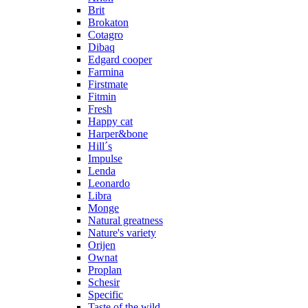
Brit
Brokaton
Cotagro
Dibaq
Edgard cooper
Farmina
Firstmate
Fitmin
Fresh
Happy cat
Harper&bone
Hill´s
Impulse
Lenda
Leonardo
Libra
Monge
Natural greatness
Nature's variety
Orijen
Ownat
Proplan
Schesir
Specific
Taste of the wild