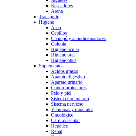
Juguetes
Rascadores
Arena
Transporte
Higiene
Aseo
Cepillos
Champú y acondicionadores
Colonia
Higiene ocular
Higiene oral
Higiene otica
Suplementos
Acidos grasos
Aparato digestivo
Aparato urinario
Condroprotectores
Pelo y piel
Sistema inmunitario
Sistema nervioso
Vitaminas y minerales
Oncológico
Cardiovascular
Hepático
Renal