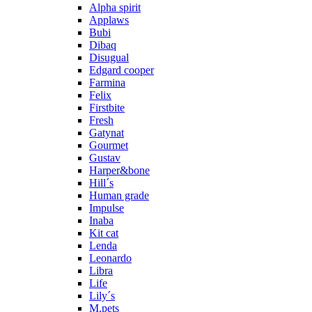
Alpha spirit
Applaws
Bubi
Dibaq
Disugual
Edgard cooper
Farmina
Felix
Firstbite
Fresh
Gatynat
Gourmet
Gustav
Harper&bone
Hill´s
Human grade
Impulse
Inaba
Kit cat
Lenda
Leonardo
Libra
Life
Lily´s
M.pets