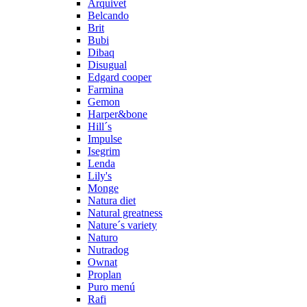
Arquivet
Belcando
Brit
Bubi
Dibaq
Disugual
Edgard cooper
Farmina
Gemon
Harper&bone
Hill´s
Impulse
Isegrim
Lenda
Lily's
Monge
Natura diet
Natural greatness
Nature´s variety
Naturo
Nutradog
Ownat
Proplan
Puro menú
Rafi