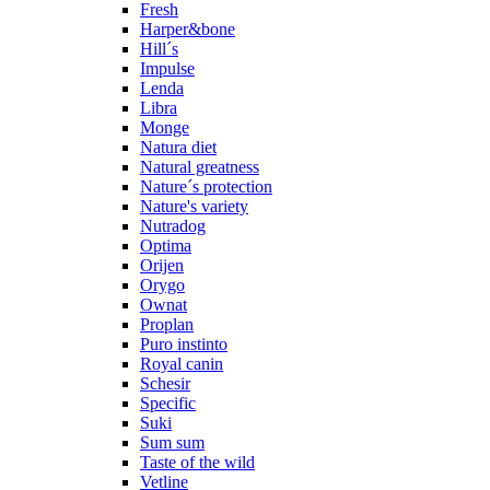
Fresh
Harper&bone
Hill´s
Impulse
Lenda
Libra
Monge
Natura diet
Natural greatness
Nature´s protection
Nature's variety
Nutradog
Optima
Orijen
Orygo
Ownat
Proplan
Puro instinto
Royal canin
Schesir
Specific
Suki
Sum sum
Taste of the wild
Vetline