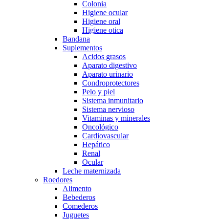
Colonia
Higiene ocular
Higiene oral
Higiene otica
Bandana
Suplementos
Acidos grasos
Aparato digestivo
Aparato urinario
Condroprotectores
Pelo y piel
Sistema inmunitario
Sistema nervioso
Vitaminas y minerales
Oncológico
Cardiovascular
Hepático
Renal
Ocular
Leche maternizada
Roedores
Alimento
Bebederos
Comederos
Juguetes