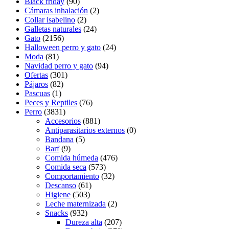
Black friday
(90)
Cámaras inhalación
(2)
Collar isabelino
(2)
Galletas naturales
(24)
Gato
(2156)
Halloween perro y gato
(24)
Moda
(81)
Navidad perro y gato
(94)
Ofertas
(301)
Pájaros
(82)
Pascuas
(1)
Peces y Reptiles
(76)
Perro
(3831)
Accesorios
(881)
Antiparasitarios externos
(0)
Bandana
(5)
Barf
(9)
Comida húmeda
(476)
Comida seca
(573)
Comportamiento
(32)
Descanso
(61)
Higiene
(503)
Leche maternizada
(2)
Snacks
(932)
Dureza alta
(207)