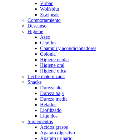
Virbac
Wolfsblut
Ziwipeak
Comportamiento
Descanso
Higiene
Aseo
Cepillos
Champú y acondicionadores
Colonia
Higiene ocular
Higiene oral
Higiene otica
Leche maternizada
Snacks
Dureza alta
Dureza baja
Dureza media
Helados
Liofilizado
Liquidos
Suplementos
Acidos grasos
Aparato digestivo
Aparato urinario