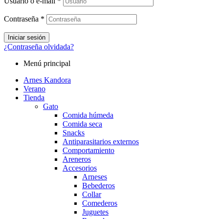
Usuario o e-mail
*
Contraseña
*
Iniciar sesión
¿Contraseña olvidada?
Menú principal
Arnes Kandora
Verano
Tienda
Gato
Comida húmeda
Comida seca
Snacks
Antiparasitarios externos
Comportamiento
Areneros
Accesorios
Arneses
Bebederos
Collar
Comederos
Juguetes