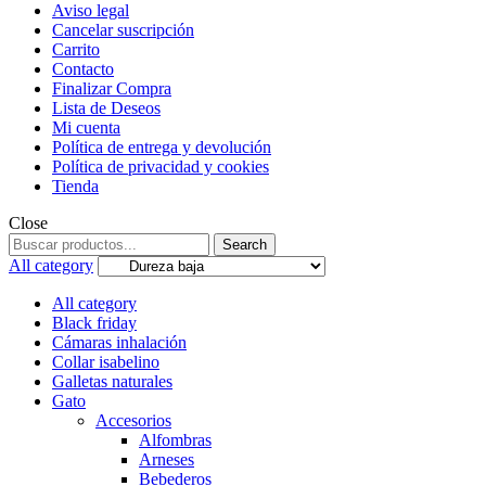
Aviso legal
Cancelar suscripción
Carrito
Contacto
Finalizar Compra
Lista de Deseos
Mi cuenta
Política de entrega y devolución
Política de privacidad y cookies
Tienda
Close
Search
Search
for:
All category
All category
Black friday
Cámaras inhalación
Collar isabelino
Galletas naturales
Gato
Accesorios
Alfombras
Arneses
Bebederos