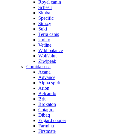
Royal canin
Schesir
Simba
Specific
Stuzzy
Suki
Terra canis
Úniko
Vetline
Wild balance
Wolfsblut
Ziwipeak
Comida seca
Acana
Advance
Alpha spirit
Arion
Belcando
Brit
Brokaton
Cotagro
Dibaq
Edgard cooper
Farmina
Firstmate