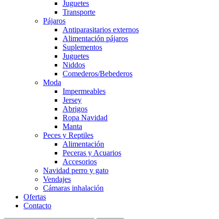
Juguetes
Transporte
Pájaros
Antiparasitarios externos
Alimentación pájaros
Suplementos
Juguetes
Niddos
Comederos/Bebederos
Moda
Impermeables
Jersey
Abrigos
Ropa Navidad
Manta
Peces y Reptiles
Alimentación
Peceras y Acuarios
Accesorios
Navidad perro y gato
Vendajes
Cámaras inhalación
Ofertas
Contacto