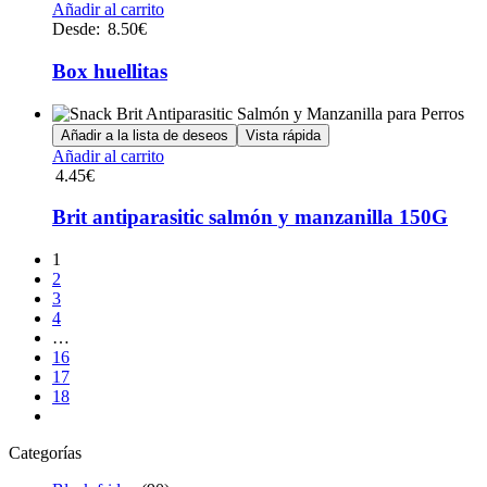
Este
Añadir al carrito
producto
Desde:
8.50
€
tiene
múltiples
Box huellitas
variantes.
Las
opciones
Añadir a la lista de deseos
Vista rápida
se
Añadir al carrito
pueden
4.45
€
elegir
en
Brit antiparasitic salmón y manzanilla 150G
la
página
1
de
2
producto
3
4
…
16
17
18
Categorías