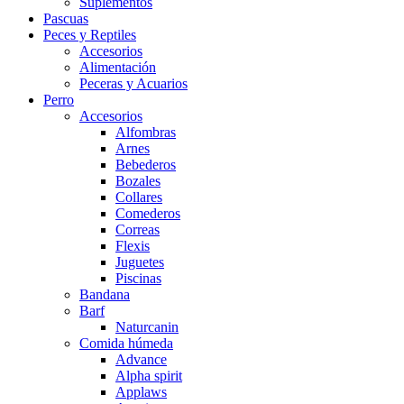
Suplementos
Pascuas
Peces y Reptiles
Accesorios
Alimentación
Peceras y Acuarios
Perro
Accesorios
Alfombras
Arnes
Bebederos
Bozales
Collares
Comederos
Correas
Flexis
Juguetes
Piscinas
Bandana
Barf
Naturcanin
Comida húmeda
Advance
Alpha spirit
Applaws