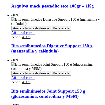
tiene
múltiples
Arquivet snack pescadito seco 100gr – 1Kg
variantes.
Las
-10%
opciones
se
pueden
Añadir a la lista de deseos
Vista rápida
elegir
Añadir al carrito
en
El
El
5.55
€
4.99
€
la
precio
precio
página
original
actual
Bits semihúmedos Digestive Support 150 g
de
era:
es:
(manzanilla y caléndula)
producto
5.55€.
4.99€.
-10%
Añadir a la lista de deseos
Vista rápida
Añadir al carrito
El
El
5.55
€
4.99
€
precio
precio
original
actual
Bits semihúmedos Joint Support 150 g
era:
es:
(glucosamina, condroitina y MSM)
5.55€.
4.99€.