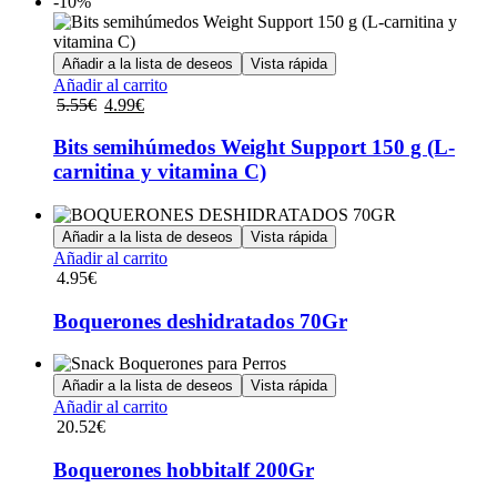
-10%
Añadir a la lista de deseos
Vista rápida
Añadir al carrito
El
El
5.55
€
4.99
€
precio
precio
original
actual
Bits semihúmedos Weight Support 150 g (L-
era:
es:
carnitina y vitamina C)
5.55€.
4.99€.
Añadir a la lista de deseos
Vista rápida
Añadir al carrito
4.95
€
Boquerones deshidratados 70Gr
Añadir a la lista de deseos
Vista rápida
Añadir al carrito
20.52
€
Boquerones hobbitalf 200Gr