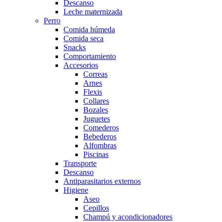
Descanso
Leche maternizada
Perro
Comida húmeda
Comida seca
Snacks
Comportamiento
Accesorios
Correas
Arnes
Flexis
Collares
Bozales
Juguetes
Comederos
Bebederos
Alfombras
Piscinas
Transporte
Descanso
Antiparasitarios externos
Higiene
Aseo
Cepillos
Champú y acondicionadores