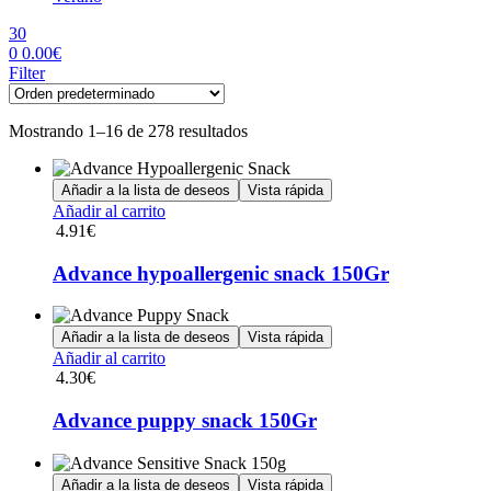
30
0
0.00
€
Menu
Filter
Mostrando 1–16 de 278 resultados
Añadir a la lista de deseos
Vista rápida
Añadir al carrito
4.91
€
Advance hypoallergenic snack 150Gr
Añadir a la lista de deseos
Vista rápida
Añadir al carrito
4.30
€
Advance puppy snack 150Gr
Añadir a la lista de deseos
Vista rápida