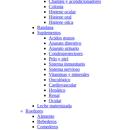
Champú y acondicionadores
Colonia
Higiene ocular
Higiene oral
Higiene otica
Bandana
Suplementos
Acidos grasos
Aparato digestivo
Aparato urinario
Condroprotectores
Pelo y piel
Sistema inmunitario
Sistema nervioso
Vitaminas y minerales
Oncológico
Cardiovascular
Hepático
Renal
Ocular
Leche maternizada
Roedores
Alimento
Bebederos
Comederos