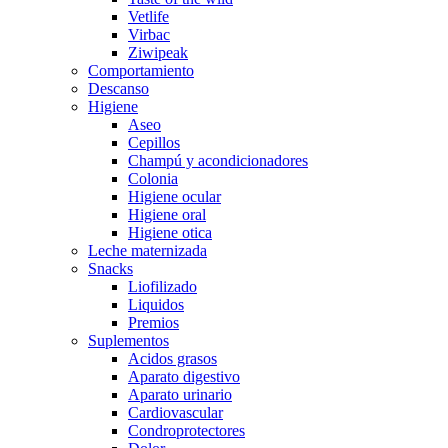
Vetlife
Virbac
Ziwipeak
Comportamiento
Descanso
Higiene
Aseo
Cepillos
Champú y acondicionadores
Colonia
Higiene ocular
Higiene oral
Higiene otica
Leche maternizada
Snacks
Liofilizado
Liquidos
Premios
Suplementos
Acidos grasos
Aparato digestivo
Aparato urinario
Cardiovascular
Condroprotectores