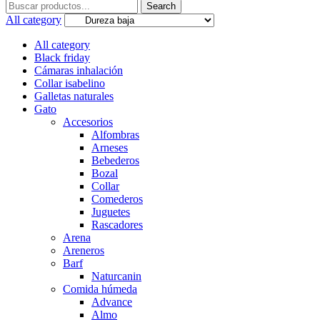
Search
Search
for:
All category
All category
Black friday
Cámaras inhalación
Collar isabelino
Galletas naturales
Gato
Accesorios
Alfombras
Arneses
Bebederos
Bozal
Collar
Comederos
Juguetes
Rascadores
Arena
Areneros
Barf
Naturcanin
Comida húmeda
Advance
Almo