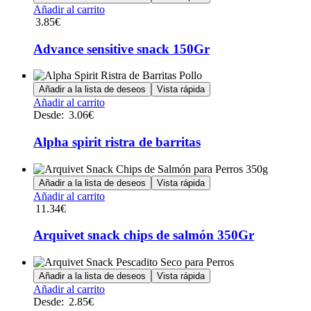
Añadir al carrito
3.85
€
Advance sensitive snack 150Gr
Añadir a la lista de deseos
Vista rápida
Este
Añadir al carrito
producto
Desde:
3.06
€
tiene
múltiples
Alpha spirit ristra de barritas
variantes.
Las
opciones
Añadir a la lista de deseos
Vista rápida
se
Añadir al carrito
pueden
11.34
€
elegir
en
Arquivet snack chips de salmón 350Gr
la
página
de
Añadir a la lista de deseos
Vista rápida
producto
Este
Añadir al carrito
producto
Desde:
2.85
€