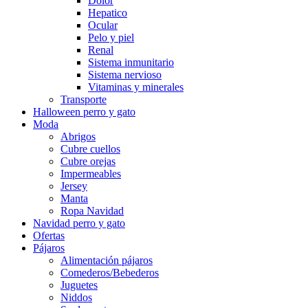
Dolor
Hepatico
Ocular
Pelo y piel
Renal
Sistema inmunitario
Sistema nervioso
Vitaminas y minerales
Transporte
Halloween perro y gato
Moda
Abrigos
Cubre cuellos
Cubre orejas
Impermeables
Jersey
Manta
Ropa Navidad
Navidad perro y gato
Ofertas
Pájaros
Alimentación pájaros
Comederos/Bebederos
Juguetes
Niddos