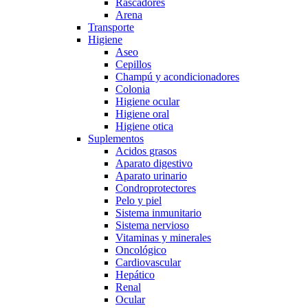
Rascadores
Arena
Transporte
Higiene
Aseo
Cepillos
Champú y acondicionadores
Colonia
Higiene ocular
Higiene oral
Higiene otica
Suplementos
Acidos grasos
Aparato digestivo
Aparato urinario
Condroprotectores
Pelo y piel
Sistema inmunitario
Sistema nervioso
Vitaminas y minerales
Oncológico
Cardiovascular
Hepático
Renal
Ocular