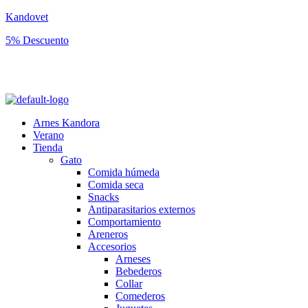
Kandovet
5% Descuento
Regístrate y consigue un código descuento del 5% en tu primera
compra.
Arnes Kandora
Verano
Tienda
Gato
Comida húmeda
Comida seca
Snacks
Antiparasitarios externos
Comportamiento
Areneros
Accesorios
Arneses
Bebederos
Collar
Comederos