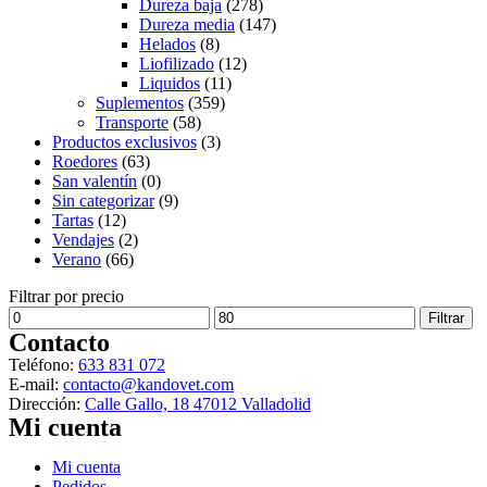
Dureza baja
(278)
Dureza media
(147)
Helados
(8)
Liofilizado
(12)
Liquidos
(11)
Suplementos
(359)
Transporte
(58)
Productos exclusivos
(3)
Roedores
(63)
San valentín
(0)
Sin categorizar
(9)
Tartas
(12)
Vendajes
(2)
Verano
(66)
Filtrar por precio
Precio
Precio
Filtrar
mínimo
máximo
Contacto
Teléfono:
633 831 072
E-mail:
contacto@kandovet.com
Dirección:
Calle Gallo, 18 47012 Valladolid
Mi cuenta
Menú
Mi cuenta
Pedidos