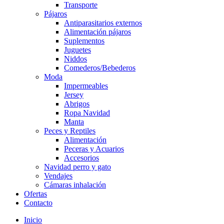
Transporte
Pájaros
Antiparasitarios externos
Alimentación pájaros
Suplementos
Juguetes
Niddos
Comederos/Bebederos
Moda
Impermeables
Jersey
Abrigos
Ropa Navidad
Manta
Peces y Reptiles
Alimentación
Peceras y Acuarios
Accesorios
Navidad perro y gato
Vendajes
Cámaras inhalación
Ofertas
Contacto
Inicio