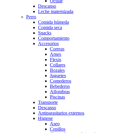
Ocular
Descanso
Leche maternizada
Perro
Comida húmeda
Comida seca
Snacks
Comportamiento
Accesorios
Correas
Arnes
Flexis
Collares
Bozales
Juguetes
Comederos
Bebederos
Alfombras
Piscinas
Transporte
Descanso
Antiparasitarios externos
Higiene
Aseo
Cepillos