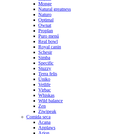
Monge
Natural greatness
Naturo
Optimal
Ownat
Proplan
Puro menú
Real bowl
Royal canin
Schesir
Simba
Specific
Stuzzy
Terra felis
Úniko
Vetlife
Virbac
Whiskas
Wild balance
Zen
Ziwipeak
Comida seca
Acana
Applaws
Arion