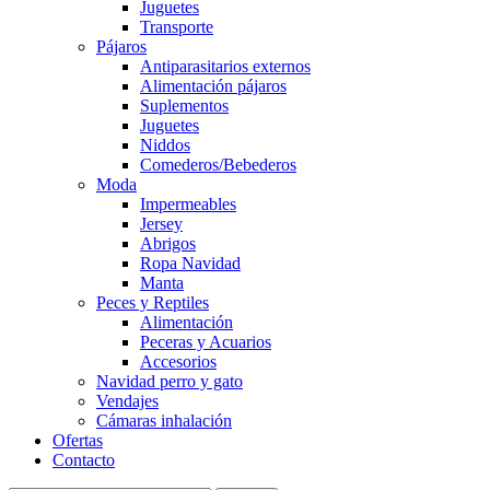
Juguetes
Transporte
Pájaros
Antiparasitarios externos
Alimentación pájaros
Suplementos
Juguetes
Niddos
Comederos/Bebederos
Moda
Impermeables
Jersey
Abrigos
Ropa Navidad
Manta
Peces y Reptiles
Alimentación
Peceras y Acuarios
Accesorios
Navidad perro y gato
Vendajes
Cámaras inhalación
Ofertas
Contacto