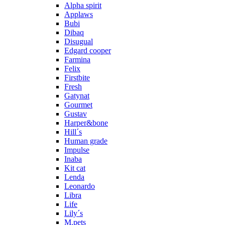
Alpha spirit
Applaws
Bubi
Dibaq
Disugual
Edgard cooper
Farmina
Felix
Firstbite
Fresh
Gatynat
Gourmet
Gustav
Harper&bone
Hill´s
Human grade
Impulse
Inaba
Kit cat
Lenda
Leonardo
Libra
Life
Lily´s
M.pets