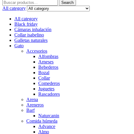
Search
Search
for:
All category
All category
Black friday
Cámaras inhalación
Collar isabelino
Galletas naturales
Gato
Accesorios
Alfombras
Arneses
Bebederos
Bozal
Collar
Comederos
Juguetes
Rascadores
Arena
Areneros
Barf
Naturcanin
Comida húmeda
Advance
Almo