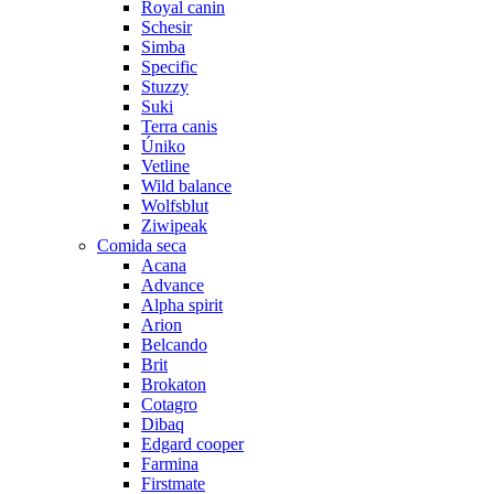
Royal canin
Schesir
Simba
Specific
Stuzzy
Suki
Terra canis
Úniko
Vetline
Wild balance
Wolfsblut
Ziwipeak
Comida seca
Acana
Advance
Alpha spirit
Arion
Belcando
Brit
Brokaton
Cotagro
Dibaq
Edgard cooper
Farmina
Firstmate