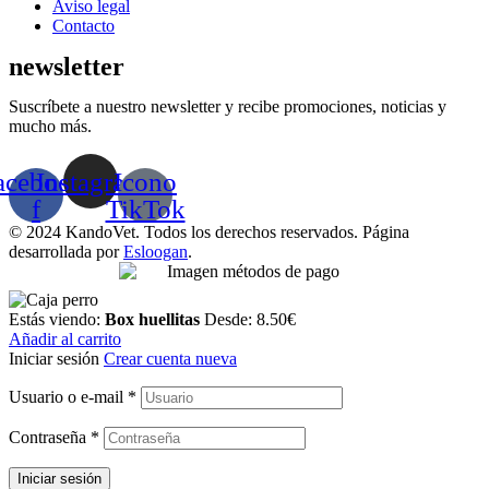
Aviso legal
Contacto
newsletter
Suscríbete a nuestro newsletter y recibe promociones, noticias y
mucho más.
acebook-
Instagram
Icono
f
TikTok
© 2024 KandoVet. Todos los derechos reservados. Página
desarrollada por
Esloogan
.
Estás viendo:
Box huellitas
Desde:
8.50
€
Añadir al carrito
Iniciar sesión
Crear cuenta nueva
Usuario o e-mail
*
Contraseña
*
Iniciar sesión