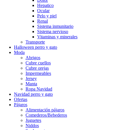
Dolor
Hepatico
Ocular
Pelo y piel
Renal
Sistema inmunitario
Sistema nervioso
Vitaminas y minerales
Transporte
Halloween perro y gato
Moda
Abrigos
Cubre cuellos
Cubre orejas
Impermeables
Jersey
Manta
Ropa Navidad
Navidad perro y gato
Ofertas
Pájaros
Alimentación pájaros
Comederos/Bebederos
Juguetes
Niddos