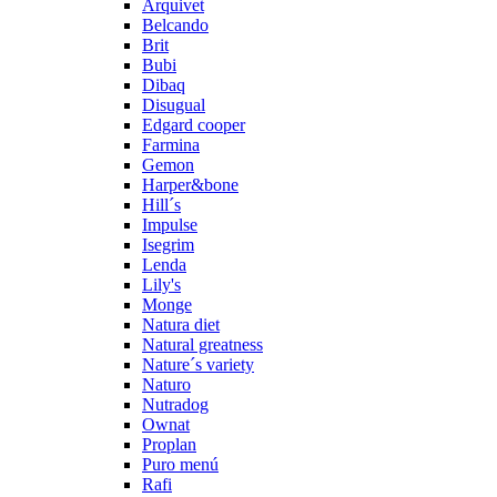
Arquivet
Belcando
Brit
Bubi
Dibaq
Disugual
Edgard cooper
Farmina
Gemon
Harper&bone
Hill´s
Impulse
Isegrim
Lenda
Lily's
Monge
Natura diet
Natural greatness
Nature´s variety
Naturo
Nutradog
Ownat
Proplan
Puro menú
Rafi