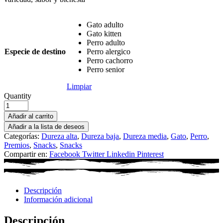
Gato adulto
Gato kitten
Perro adulto
Especie de destino
Perro alergico
Perro cachorro
Perro senior
Limpiar
Quantity
Añadir al carrito
Añadir a la lista de deseos
Categorías:
Dureza alta
,
Dureza baja
,
Dureza media
,
Gato
,
Perro
,
Premios
,
Snacks
,
Snacks
Compartir en:
Facebook
Twitter
Linkedin
Pinterest
Descripción
Información adicional
Descripción