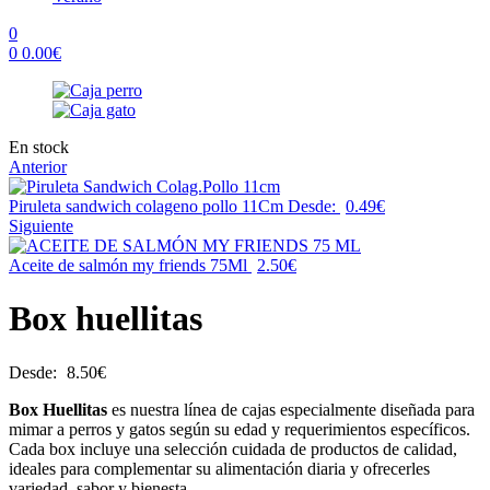
0
0
0.00
€
Menu
Availability:
En stock
Anterior
Piruleta sandwich colageno pollo 11Cm
Desde:
0.49
€
Siguiente
Aceite de salmón my friends 75Ml
2.50
€
Box huellitas
Desde:
8.50
€
Box Huellitas
es nuestra línea de cajas especialmente diseñada para
mimar a perros y gatos según su edad y requerimientos específicos.
Cada box incluye una selección cuidada de productos de calidad,
ideales para complementar su alimentación diaria y ofrecerles
variedad, sabor y bienesta