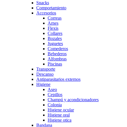
Snacks
Comportamiento
Accesorios
Correas
Arnes
Flexis
Collares
Bozales
Juguetes
Comederos
Bebederos
Alfombras
Piscinas
Transporte
Descanso
Antiparasitarios externos
Higiene
Aseo
Cepillos
Champú y acondicionadores
Colonia
Higiene ocular
Higiene oral
Higiene otica
Bandana