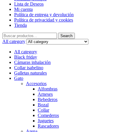
Lista de Deseos
Mi cuenta
Política de entrega y devolución
Política de privacidad y cookies
Tienda
Search
Search
for:
All category
All category
Black friday
Cámaras inhalación
Collar isabelino
Galletas naturales
Gato
Accesorios
Alfombras
Arneses
Bebederos
Bozal
Collar
Comederos
Juguetes
Rascadores
Arena