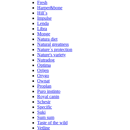
Fresh
Harper&bone
Hill´s
Impulse
Lenda
Libra
Monge
Natura diet
Natural greatness
Nature´s protection
Nature's variety
Nutradog
Optima
Orijen
Orygo
Ownat
Proplan
Puro instinto
Royal canin
Schesir
Specific
Suki
Sum sum
Taste of the wild
Vetline