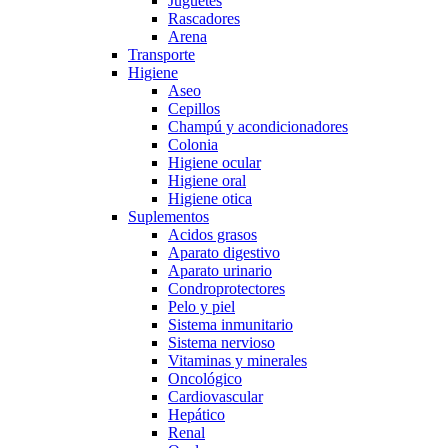
Juguetes
Rascadores
Arena
Transporte
Higiene
Aseo
Cepillos
Champú y acondicionadores
Colonia
Higiene ocular
Higiene oral
Higiene otica
Suplementos
Acidos grasos
Aparato digestivo
Aparato urinario
Condroprotectores
Pelo y piel
Sistema inmunitario
Sistema nervioso
Vitaminas y minerales
Oncológico
Cardiovascular
Hepático
Renal