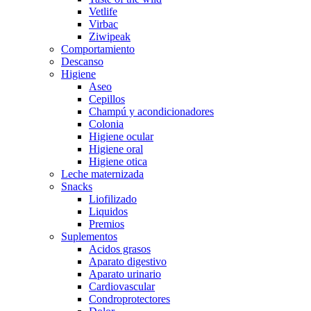
Vetlife
Virbac
Ziwipeak
Comportamiento
Descanso
Higiene
Aseo
Cepillos
Champú y acondicionadores
Colonia
Higiene ocular
Higiene oral
Higiene otica
Leche maternizada
Snacks
Liofilizado
Liquidos
Premios
Suplementos
Acidos grasos
Aparato digestivo
Aparato urinario
Cardiovascular
Condroprotectores