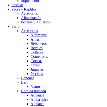
Suplementos
Pascuas
Peces y Reptiles
Accesorios
Alimentación
Peceras y Acuarios
Perro
Accesorios
Alfombras
Arnes
Bebederos
Bozales
Collares
Comederos
Correas
Flexis
Juguetes
Piscinas
Bandana
Barf
Naturcanin
Comida húmeda
Advance
Alpha spirit
Applaws