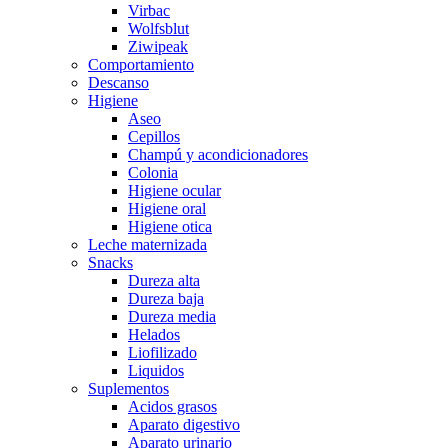
Virbac
Wolfsblut
Ziwipeak
Comportamiento
Descanso
Higiene
Aseo
Cepillos
Champú y acondicionadores
Colonia
Higiene ocular
Higiene oral
Higiene otica
Leche maternizada
Snacks
Dureza alta
Dureza baja
Dureza media
Helados
Liofilizado
Liquidos
Suplementos
Acidos grasos
Aparato digestivo
Aparato urinario