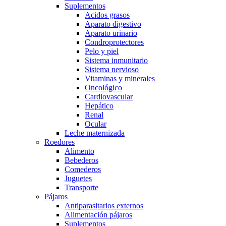
Suplementos
Acidos grasos
Aparato digestivo
Aparato urinario
Condroprotectores
Pelo y piel
Sistema inmunitario
Sistema nervioso
Vitaminas y minerales
Oncológico
Cardiovascular
Hepático
Renal
Ocular
Leche maternizada
Roedores
Alimento
Bebederos
Comederos
Juguetes
Transporte
Pájaros
Antiparasitarios externos
Alimentación pájaros
Suplementos