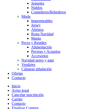
Juguetes
Niddos
Comederos/Bebederos
Moda
Impermeables
Jersey
Abrigos
Ropa Navidad
Manta
Peces y Reptiles
Alimentación
Peceras y Acuarios
Accesorios
Navidad perro y gato
Vendajes
Cámaras inhalación
Ofertas
Contacto
Inicio
Aviso legal
Cancelar suscripción
Carrito
Contacto
Finalizar Compra