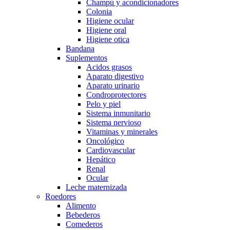
Champú y acondicionadores
Colonia
Higiene ocular
Higiene oral
Higiene otica
Bandana
Suplementos
Acidos grasos
Aparato digestivo
Aparato urinario
Condroprotectores
Pelo y piel
Sistema inmunitario
Sistema nervioso
Vitaminas y minerales
Oncológico
Cardiovascular
Hepático
Renal
Ocular
Leche maternizada
Roedores
Alimento
Bebederos
Comederos