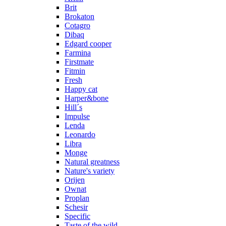
Brit
Brokaton
Cotagro
Dibaq
Edgard cooper
Farmina
Firstmate
Fitmin
Fresh
Happy cat
Harper&bone
Hill´s
Impulse
Lenda
Leonardo
Libra
Monge
Natural greatness
Nature's variety
Orijen
Ownat
Proplan
Schesir
Specific
Taste of the wild