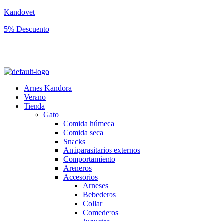
Kandovet
5% Descuento
Regístrate y consigue un código descuento del 5% en tu primera
compra.
Arnes Kandora
Verano
Tienda
Gato
Comida húmeda
Comida seca
Snacks
Antiparasitarios externos
Comportamiento
Areneros
Accesorios
Arneses
Bebederos
Collar
Comederos