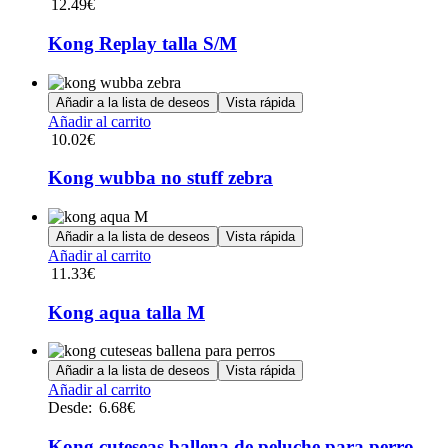
12.49
€
Kong Replay talla S/M
Añadir a la lista de deseos
Vista rápida
Añadir al carrito
10.02
€
Kong wubba no stuff zebra
Añadir a la lista de deseos
Vista rápida
Añadir al carrito
11.33
€
Kong aqua talla M
Añadir a la lista de deseos
Vista rápida
Este
Añadir al carrito
producto
Desde:
6.68
€
tiene
múltiples
Kong cuteseas ballena de peluche para perro