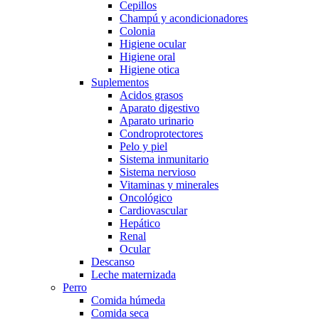
Cepillos
Champú y acondicionadores
Colonia
Higiene ocular
Higiene oral
Higiene otica
Suplementos
Acidos grasos
Aparato digestivo
Aparato urinario
Condroprotectores
Pelo y piel
Sistema inmunitario
Sistema nervioso
Vitaminas y minerales
Oncológico
Cardiovascular
Hepático
Renal
Ocular
Descanso
Leche maternizada
Perro
Comida húmeda
Comida seca