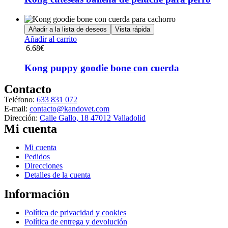
variantes.
Las
opciones
Añadir a la lista de deseos
Vista rápida
se
Añadir al carrito
pueden
6.68
€
elegir
en
Kong puppy goodie bone con cuerda
la
página
Contacto
de
producto
Teléfono:
633 831 072
E-mail:
contacto@kandovet.com
Dirección:
Calle Gallo, 18 47012 Valladolid
Mi cuenta
Menú
Mi cuenta
Pedidos
Direcciones
Detalles de la cuenta
Información
Menú
Política de privacidad y cookies
Política de entrega y devolución