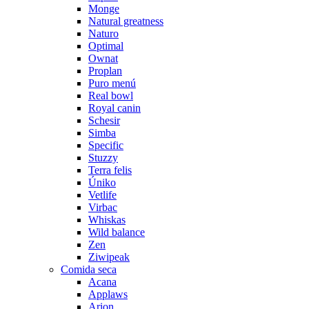
Monge
Natural greatness
Naturo
Optimal
Ownat
Proplan
Puro menú
Real bowl
Royal canin
Schesir
Simba
Specific
Stuzzy
Terra felis
Úniko
Vetlife
Virbac
Whiskas
Wild balance
Zen
Ziwipeak
Comida seca
Acana
Applaws
Arion