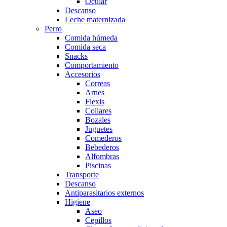
Ocular
Descanso
Leche maternizada
Perro
Comida húmeda
Comida seca
Snacks
Comportamiento
Accesorios
Correas
Arnes
Flexis
Collares
Bozales
Juguetes
Comederos
Bebederos
Alfombras
Piscinas
Transporte
Descanso
Antiparasitarios externos
Higiene
Aseo
Cepillos