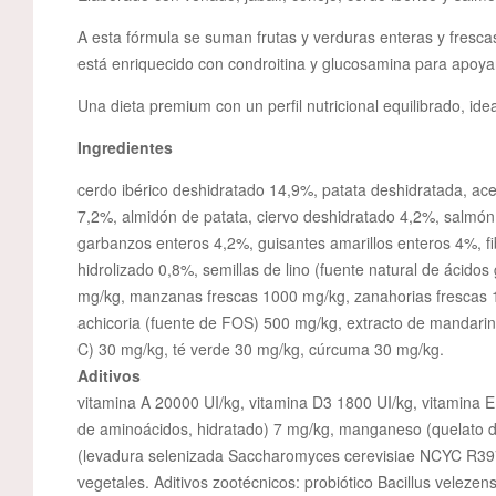
A esta fórmula se suman frutas y verduras enteras y fresc
está enriquecido con condroitina y glucosamina para apoyar
Una dieta premium con un perfil nutricional equilibrado, id
Ingredientes
cerdo ibérico deshidratado 14,9%, patata deshidratada, ace
7,2%, almidón de patata, ciervo deshidratado 4,2%, salmó
garbanzos enteros 4,2%, guisantes amarillos enteros 4%, f
hidrolizado 0,8%, semillas de lino (fuente natural de ácid
mg/kg, manzanas frescas 1000 mg/kg, zanahorias frescas 1
achicoria (fuente de FOS) 500 mg/kg, extracto de mandarin
C) 30 mg/kg, té verde 30 mg/kg, cúrcuma 30 mg/kg.
Aditivos
vitamina A 20000 UI/kg, vitamina D3 1800 UI/kg, vitamina E 
de aminoácidos, hidratado) 7 mg/kg, manganeso (quelato d
(levadura selenizada Saccharomyces cerevisiae NCYC R397, i
vegetales. Aditivos zootécnicos: probiótico Bacillus velez