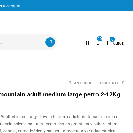
era compra.
30
0
0.00
€
ANTERIOR
SIGUIENTE
mountain adult medium large perro 2-12Kg
3.99
€
12.52
€
Adult Medium Large lleva a tu perro adulto de tamaño medio o
iencia salvaje con una receta rica en proteínas y sabor natural.
, conejo, cerdo ibérico y salmón, ofrece una variedad cárnica