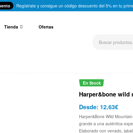
uento
Regístrate y consigue un código descuento del 5% en tu prim
Tienda
Ofertas
En Stock
Harper&bone wild 
Desde:
12.63
€
Harper&Bone Wild Mountain 
grande a una auténtica exper
Elaborado con venado, jabalí