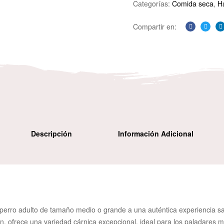
Categorías:
Comida seca
,
H
Compartir en:
Facebook
Twitte
L
Descripción
Información Adicional
erro adulto de tamaño medio o grande a una auténtica experiencia salv
ón, ofrece una variedad cárnica excepcional, ideal para los paladares 