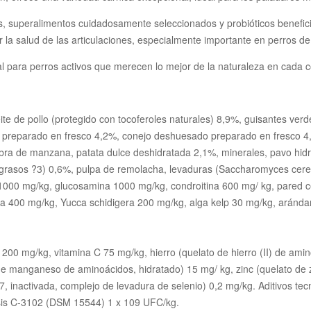
as, superalimentos cuidadosamente seleccionados y probióticos benefi
 la salud de las articulaciones, especialmente importante en perros 
eal para perros activos que merecen lo mejor de la naturaleza en cada 
ite de pollo (protegido con tocoferoles naturales) 8,9%, guisantes ve
n preparado en fresco 4,2%, conejo deshuesado preparado en fresco 4
ibra de manzana, patata dulce deshidratada 2,1%, minerales, pavo hid
os grasos ?3) 0,6%, pulpa de remolacha, levaduras (Saccharomyces cere
000 mg/kg, glucosamina 1000 mg/kg, condroitina 600 mg/ kg, pared ce
a 400 mg/kg, Yucca schidigera 200 mg/kg, alga kelp 30 mg/kg, arándan
200 mg/kg, vitamina C 75 mg/kg, hierro (quelato de hierro (II) de amin
e manganeso de aminoácidos, hidratado) 15 mg/ kg, zinc (quelato de z
nactivada, complejo de levadura de selenio) 0,2 mg/kg. Aditivos tecno
ensis C-3102 (DSM 15544) 1 x 109 UFC/kg.