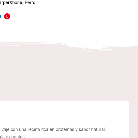
arper&bone
,
Perro
r
inkedin
Pinterest
aje con una receta rica en proteínas y sabor natural.
más exigentes.