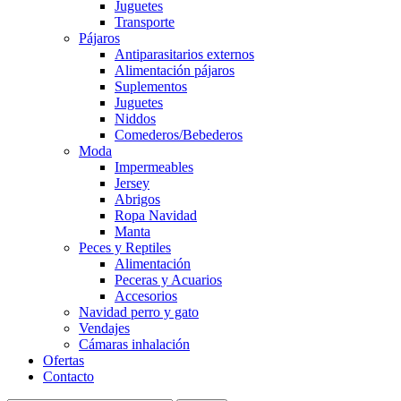
Juguetes
Transporte
Pájaros
Antiparasitarios externos
Alimentación pájaros
Suplementos
Juguetes
Niddos
Comederos/Bebederos
Moda
Impermeables
Jersey
Abrigos
Ropa Navidad
Manta
Peces y Reptiles
Alimentación
Peceras y Acuarios
Accesorios
Navidad perro y gato
Vendajes
Cámaras inhalación
Ofertas
Contacto