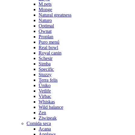
M.pets
Monge
Natural greatness
Naturo
Optimal
Ownat
Proplan
Puro menú
Real bowl
Royal canin
Schesir
Simba
Specific
Stuzzy
Terra felis
Úniko
Vetlife
Virbac
Whiskas
Wild balance
Zen
Ziwipeak
Comida seca
Acana
Applaws