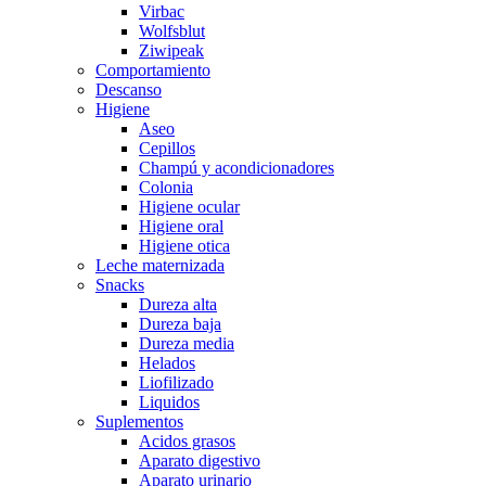
Virbac
Wolfsblut
Ziwipeak
Comportamiento
Descanso
Higiene
Aseo
Cepillos
Champú y acondicionadores
Colonia
Higiene ocular
Higiene oral
Higiene otica
Leche maternizada
Snacks
Dureza alta
Dureza baja
Dureza media
Helados
Liofilizado
Liquidos
Suplementos
Acidos grasos
Aparato digestivo
Aparato urinario