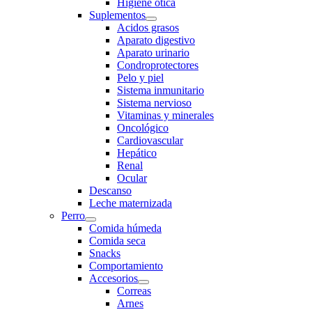
Higiene otica
Suplementos
Acidos grasos
Aparato digestivo
Aparato urinario
Condroprotectores
Pelo y piel
Sistema inmunitario
Sistema nervioso
Vitaminas y minerales
Oncológico
Cardiovascular
Hepático
Renal
Ocular
Descanso
Leche maternizada
Perro
Comida húmeda
Comida seca
Snacks
Comportamiento
Accesorios
Correas
Arnes