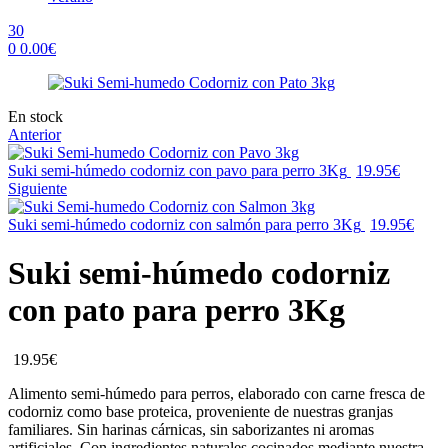
30
0
0.00
€
Menu
Availability:
En stock
Anterior
Suki semi-húmedo codorniz con pavo para perro 3Kg
19.95
€
Siguiente
Suki semi-húmedo codorniz con salmón para perro 3Kg
19.95
€
Suki semi-húmedo codorniz
con pato para perro 3Kg
19.95
€
Alimento semi-húmedo para perros, elaborado con carne fresca de
codorniz como base proteica, proveniente de nuestras granjas
familiares. Sin harinas cárnicas, sin saborizantes ni aromas
artificiales. Con ingredientes naturales cocinados mediante nuestra