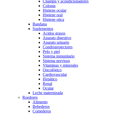
Champú y acondicionadores
Colonia
Higiene ocular
Higiene oral
Higiene otica
Bandana
Suplementos
Acidos grasos
Aparato digestivo
Aparato urinario
Condroprotectores
Pelo y piel
Sistema inmunitario
Sistema nervioso
Vitaminas y minerales
Oncológico
Cardiovascular
Hepático
Renal
Ocular
Leche maternizada
Roedores
Alimento
Bebederos
Comederos