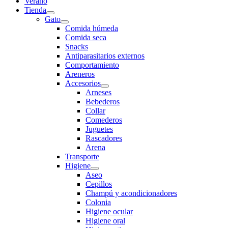
Verano
Tienda
Gato
Comida húmeda
Comida seca
Snacks
Antiparasitarios externos
Comportamiento
Areneros
Accesorios
Arneses
Bebederos
Collar
Comederos
Juguetes
Rascadores
Arena
Transporte
Higiene
Aseo
Cepillos
Champú y acondicionadores
Colonia
Higiene ocular
Higiene oral