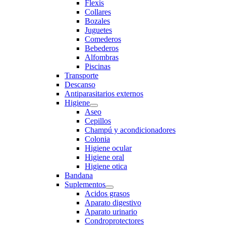
Flexis
Collares
Bozales
Juguetes
Comederos
Bebederos
Alfombras
Piscinas
Transporte
Descanso
Antiparasitarios externos
Higiene
Aseo
Cepillos
Champú y acondicionadores
Colonia
Higiene ocular
Higiene oral
Higiene otica
Bandana
Suplementos
Acidos grasos
Aparato digestivo
Aparato urinario
Condroprotectores