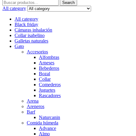
Search
Search
for:
All category
All category
Black friday
Cámaras inhalación
Collar isabelino
Galletas naturales
Gato
Accesorios
Alfombras
Arneses
Bebederos
Bozal
Collar
Comederos
Juguetes
Rascadores
Arena
Areneros
Barf
Naturcanin
Comida húmeda
Advance
Almo