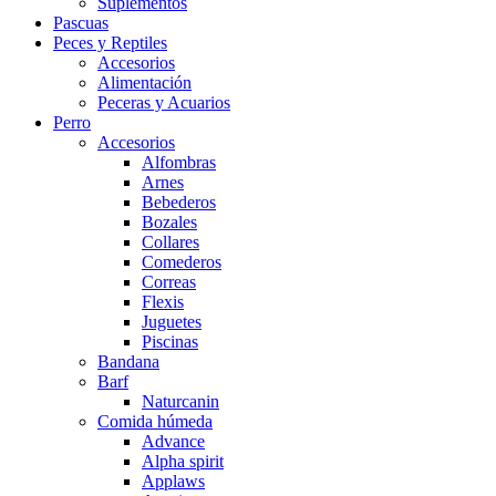
Suplementos
Pascuas
Peces y Reptiles
Accesorios
Alimentación
Peceras y Acuarios
Perro
Accesorios
Alfombras
Arnes
Bebederos
Bozales
Collares
Comederos
Correas
Flexis
Juguetes
Piscinas
Bandana
Barf
Naturcanin
Comida húmeda
Advance
Alpha spirit
Applaws