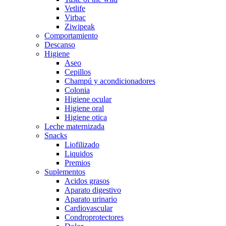
Vetlife
Virbac
Ziwipeak
Comportamiento
Descanso
Higiene
Aseo
Cepillos
Champú y acondicionadores
Colonia
Higiene ocular
Higiene oral
Higiene otica
Leche maternizada
Snacks
Liofilizado
Liquidos
Premios
Suplementos
Acidos grasos
Aparato digestivo
Aparato urinario
Cardiovascular
Condroprotectores