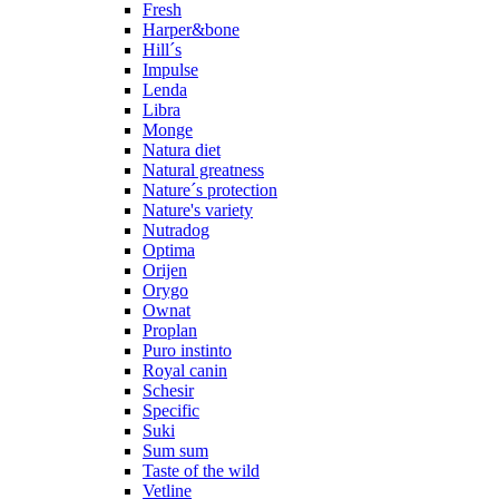
Fresh
Harper&bone
Hill´s
Impulse
Lenda
Libra
Monge
Natura diet
Natural greatness
Nature´s protection
Nature's variety
Nutradog
Optima
Orijen
Orygo
Ownat
Proplan
Puro instinto
Royal canin
Schesir
Specific
Suki
Sum sum
Taste of the wild
Vetline