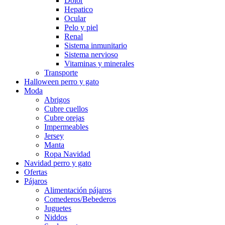
Dolor
Hepatico
Ocular
Pelo y piel
Renal
Sistema inmunitario
Sistema nervioso
Vitaminas y minerales
Transporte
Halloween perro y gato
Moda
Abrigos
Cubre cuellos
Cubre orejas
Impermeables
Jersey
Manta
Ropa Navidad
Navidad perro y gato
Ofertas
Pájaros
Alimentación pájaros
Comederos/Bebederos
Juguetes
Niddos