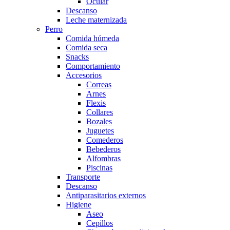
Ocular
Descanso
Leche maternizada
Perro
Comida húmeda
Comida seca
Snacks
Comportamiento
Accesorios
Correas
Arnes
Flexis
Collares
Bozales
Juguetes
Comederos
Bebederos
Alfombras
Piscinas
Transporte
Descanso
Antiparasitarios externos
Higiene
Aseo
Cepillos