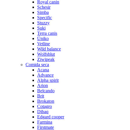
Royal canin
Schesir
Simba
Specific
Stuzzy
Suki
Terra canis
Úniko
Vetline
Wild balance
Wolfsblut
Ziwipeak
Comida seca
Acana
Advance
Alpha spirit
Arion
Belcando
Brit
Brokaton
Cotagro
Dibaq
Edgard cooper
Farmina
Firstmate