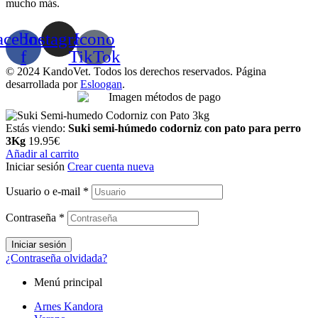
mucho más.
acebook-
Instagram
Icono
f
TikTok
© 2024 KandoVet. Todos los derechos reservados. Página
desarrollada por
Esloogan
.
Estás viendo:
Suki semi-húmedo codorniz con pato para perro
3Kg
19.95
€
Añadir al carrito
Iniciar sesión
Crear cuenta nueva
Usuario o e-mail
*
Contraseña
*
Iniciar sesión
¿Contraseña olvidada?
Menú principal
Arnes Kandora