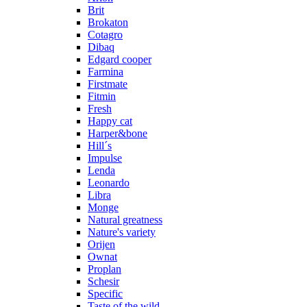
Brit
Brokaton
Cotagro
Dibaq
Edgard cooper
Farmina
Firstmate
Fitmin
Fresh
Happy cat
Harper&bone
Hill´s
Impulse
Lenda
Leonardo
Libra
Monge
Natural greatness
Nature's variety
Orijen
Ownat
Proplan
Schesir
Specific
Taste of the wild