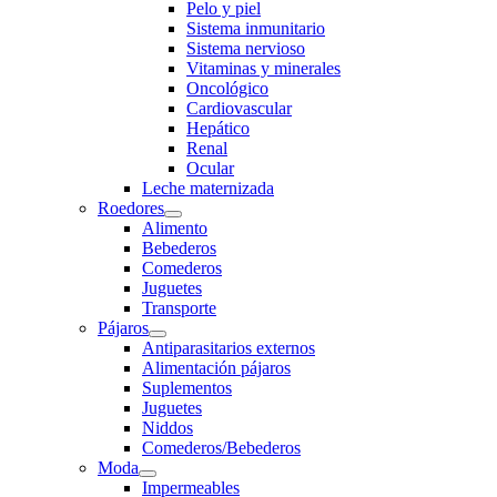
Pelo y piel
Sistema inmunitario
Sistema nervioso
Vitaminas y minerales
Oncológico
Cardiovascular
Hepático
Renal
Ocular
Leche maternizada
Roedores
Alimento
Bebederos
Comederos
Juguetes
Transporte
Pájaros
Antiparasitarios externos
Alimentación pájaros
Suplementos
Juguetes
Niddos
Comederos/Bebederos
Moda
Impermeables