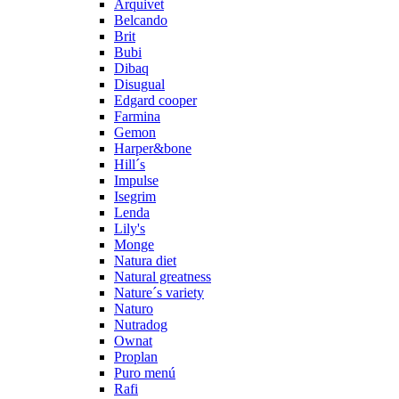
Arquivet
Belcando
Brit
Bubi
Dibaq
Disugual
Edgard cooper
Farmina
Gemon
Harper&bone
Hill´s
Impulse
Isegrim
Lenda
Lily's
Monge
Natura diet
Natural greatness
Nature´s variety
Naturo
Nutradog
Ownat
Proplan
Puro menú
Rafi