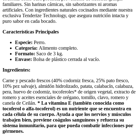
familiares. Sin harinas cárnicas, sin saborizantes ni aromas
artificiales. Con ingredientes naturales cocinados mediante nuestra
exclusiva Tenderize Technology, que asegura nutrición intacta y
puro sabor en cada bocado.
Características Principales
Especie:
Perro.
Categoría:
Alimento completo.
Formato:
Saco de 3 kg.
Envase:
Bolsa de plástico cerrada al vacío.
Ingredientes:
Carne y pescado frescos (40% codorniz fresca, 25% pato fresco,
10% pez salvaje), almidón hidrolizado, patata, calabacín, calabaza,
pera, huevo de codorniz, tocoferoles* de origen vegetal, extracto de
romero y aceites esenciales de orégano, tomillo, clavo, romero y
canela de Ceilán.
* La vitamina E (también conocida como
tocoferol o alfa-tocoferol) es un nutriente que se encuentra en
cada célula de su cuerpo. Ayuda a que los nervios y músculos
trabajen bien, previene coágulos sanguíneos y refuerza su
sistema inmunitario, para que pueda combatir infecciones por
gérmenes.