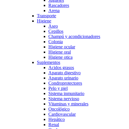
Juguetes
Rascadores
Arena
Transporte
Higiene
Aseo
Cepillos
Champú y acondicionadores
Colonia
Higiene ocular
Higiene oral
Higiene otica
Suplementos
Acidos grasos
Aparato digestivo
Aparato urinario
Condroprotectores
Pelo y piel
Sistema inmunitario
Sistema nervioso
Vitaminas y minerales
Oncológico
Cardiovascular
Hepático
Renal