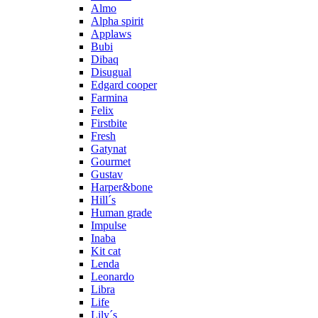
Almo
Alpha spirit
Applaws
Bubi
Dibaq
Disugual
Edgard cooper
Farmina
Felix
Firstbite
Fresh
Gatynat
Gourmet
Gustav
Harper&bone
Hill´s
Human grade
Impulse
Inaba
Kit cat
Lenda
Leonardo
Libra
Life
Lily´s