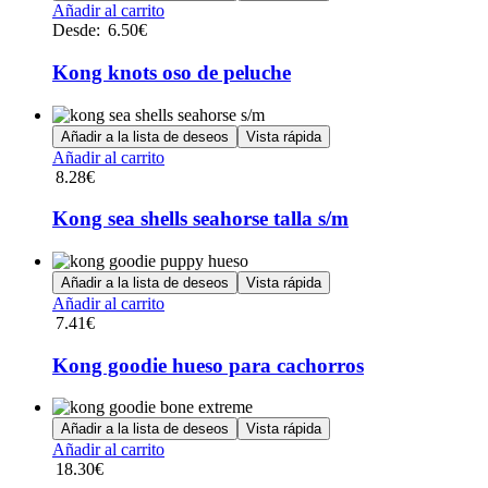
Este
Añadir al carrito
producto
Desde:
6.50
€
tiene
múltiples
Kong knots oso de peluche
variantes.
Las
opciones
Añadir a la lista de deseos
Vista rápida
se
Añadir al carrito
pueden
8.28
€
elegir
en
Kong sea shells seahorse talla s/m
la
página
de
Añadir a la lista de deseos
Vista rápida
producto
Añadir al carrito
7.41
€
Kong goodie hueso para cachorros
Añadir a la lista de deseos
Vista rápida
Añadir al carrito
18.30
€