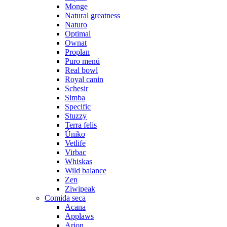
Monge
Natural greatness
Naturo
Optimal
Ownat
Proplan
Puro menú
Real bowl
Royal canin
Schesir
Simba
Specific
Stuzzy
Terra felis
Úniko
Vetlife
Virbac
Whiskas
Wild balance
Zen
Ziwipeak
Comida seca
Acana
Applaws
Arion