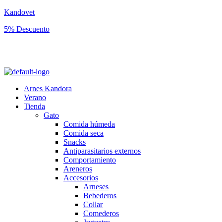
Kandovet
5% Descuento
Regístrate y consigue un código descuento del 5% en tu primera
compra.
Arnes Kandora
Verano
Tienda
Gato
Comida húmeda
Comida seca
Snacks
Antiparasitarios externos
Comportamiento
Areneros
Accesorios
Arneses
Bebederos
Collar
Comederos