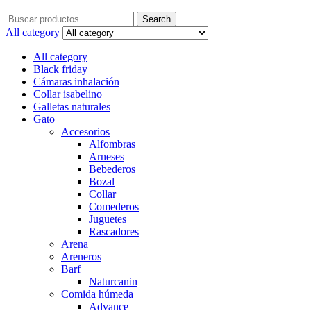
Search
Search
for:
All category
All category
Black friday
Cámaras inhalación
Collar isabelino
Galletas naturales
Gato
Accesorios
Alfombras
Arneses
Bebederos
Bozal
Collar
Comederos
Juguetes
Rascadores
Arena
Areneros
Barf
Naturcanin
Comida húmeda
Advance