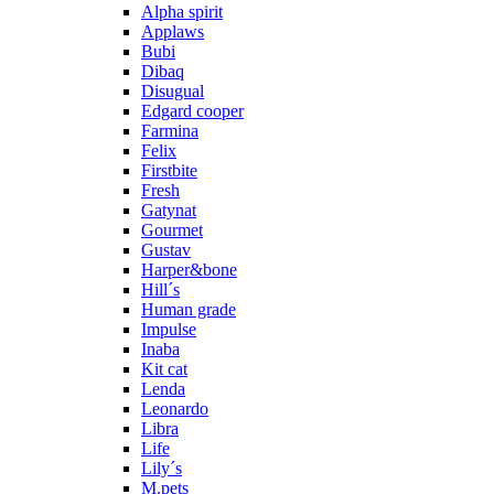
Alpha spirit
Applaws
Bubi
Dibaq
Disugual
Edgard cooper
Farmina
Felix
Firstbite
Fresh
Gatynat
Gourmet
Gustav
Harper&bone
Hill´s
Human grade
Impulse
Inaba
Kit cat
Lenda
Leonardo
Libra
Life
Lily´s
M.pets