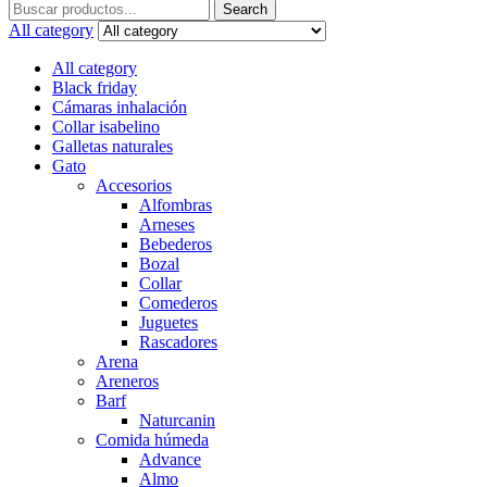
Search
Search
for:
All category
All category
Black friday
Cámaras inhalación
Collar isabelino
Galletas naturales
Gato
Accesorios
Alfombras
Arneses
Bebederos
Bozal
Collar
Comederos
Juguetes
Rascadores
Arena
Areneros
Barf
Naturcanin
Comida húmeda
Advance
Almo