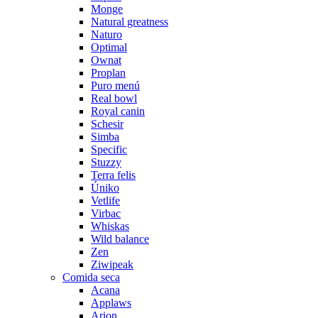
Monge
Natural greatness
Naturo
Optimal
Ownat
Proplan
Puro menú
Real bowl
Royal canin
Schesir
Simba
Specific
Stuzzy
Terra felis
Úniko
Vetlife
Virbac
Whiskas
Wild balance
Zen
Ziwipeak
Comida seca
Acana
Applaws
Arion