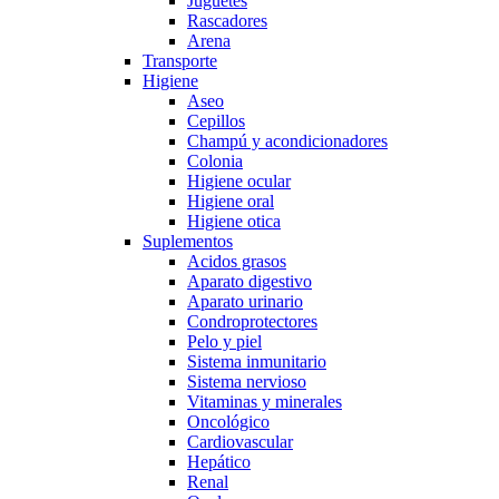
Juguetes
Rascadores
Arena
Transporte
Higiene
Aseo
Cepillos
Champú y acondicionadores
Colonia
Higiene ocular
Higiene oral
Higiene otica
Suplementos
Acidos grasos
Aparato digestivo
Aparato urinario
Condroprotectores
Pelo y piel
Sistema inmunitario
Sistema nervioso
Vitaminas y minerales
Oncológico
Cardiovascular
Hepático
Renal