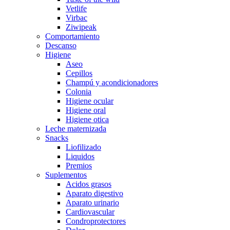
Vetlife
Virbac
Ziwipeak
Comportamiento
Descanso
Higiene
Aseo
Cepillos
Champú y acondicionadores
Colonia
Higiene ocular
Higiene oral
Higiene otica
Leche maternizada
Snacks
Liofilizado
Liquidos
Premios
Suplementos
Acidos grasos
Aparato digestivo
Aparato urinario
Cardiovascular
Condroprotectores