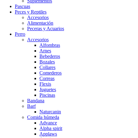
Suplementos
Pascuas
Peces y Reptiles
Accesorios
Alimentación
Peceras y Acuarios
Perro
Accesorios
Alfombras
Arnes
Bebederos
Bozales
Collares
Comederos
Correas
Flexis
Juguetes
Piscinas
Bandana
Barf
Naturcanin
Comida húmeda
Advance
Alpha spirit
Applaws