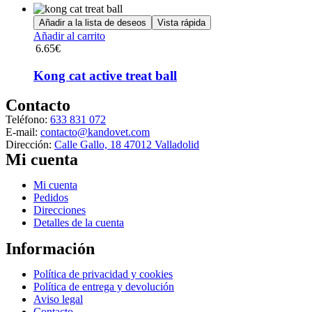
opciones
se
Añadir a la lista de deseos
Vista rápida
pueden
Añadir al carrito
elegir
6.65
€
en
la
Kong cat active treat ball
página
de
Contacto
producto
Teléfono:
633 831 072
E-mail:
contacto@kandovet.com
Dirección:
Calle Gallo, 18 47012 Valladolid
Mi cuenta
Menú
Mi cuenta
Pedidos
Direcciones
Detalles de la cuenta
Información
Menú
Política de privacidad y cookies
Política de entrega y devolución
Aviso legal
Contacto