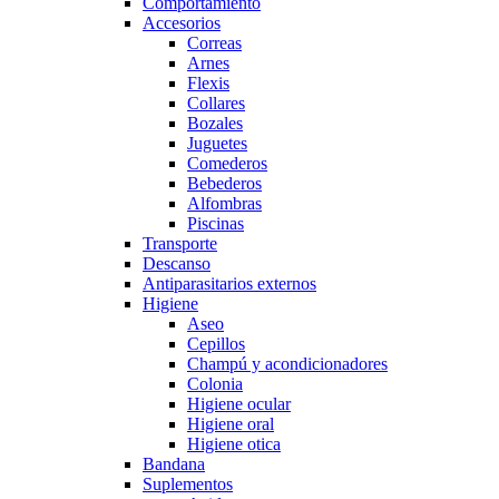
Comportamiento
Accesorios
Correas
Arnes
Flexis
Collares
Bozales
Juguetes
Comederos
Bebederos
Alfombras
Piscinas
Transporte
Descanso
Antiparasitarios externos
Higiene
Aseo
Cepillos
Champú y acondicionadores
Colonia
Higiene ocular
Higiene oral
Higiene otica
Bandana
Suplementos