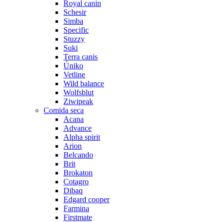
Royal canin
Schesir
Simba
Specific
Stuzzy
Suki
Terra canis
Úniko
Vetline
Wild balance
Wolfsblut
Ziwipeak
Comida seca
Acana
Advance
Alpha spirit
Arion
Belcando
Brit
Brokaton
Cotagro
Dibaq
Edgard cooper
Farmina
Firstmate