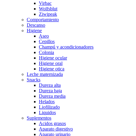
Virbac
Wolfsblut
Ziwipeak
Comportamiento
Descanso
Higiene
Aseo
Cepillos
Champú y acondicionadores
Colonia
Higiene ocular
Higiene oral
Higiene otica
Leche maternizada
Snacks
Dureza alta
Dureza baja
Dureza media
Helados
Liofilizado
Liquidos
Suplementos
Acidos grasos
Aparato digestivo
Aparato urinario