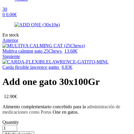
30
0
0.00
€
Menu
Availability:
En stock
Anterior
Multiva calming gato 25Chews
13.68
€
Siguiente
Carda flexible lawrence gatito
6.83
€
Add one gato 30x100Gr
12.90
€
Alimento complementario concebido para la
administración de
medicaciones como Porus
One en gatos.
Quantity