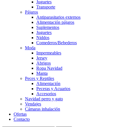
Juguetes
Transporte
Pájaros
Antiparasitarios externos
Alimentación pájaros
Suplementos
Juguetes
Niddos
Comederos/Bebederos
Moda
Impermeables
Jersey
Abrigos
Ropa Navidad
Manta
Peces y Reptiles
Alimentación
Peceras y Acuarios
Accesorios
Navidad perro y gato
Vendajes
Cámaras inhalación
Ofertas
Contacto