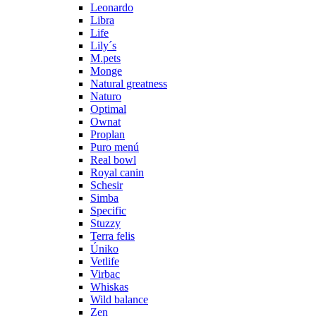
Leonardo
Libra
Life
Lily´s
M.pets
Monge
Natural greatness
Naturo
Optimal
Ownat
Proplan
Puro menú
Real bowl
Royal canin
Schesir
Simba
Specific
Stuzzy
Terra felis
Úniko
Vetlife
Virbac
Whiskas
Wild balance
Zen