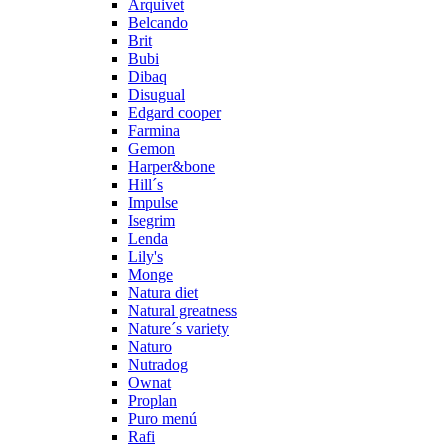
Arquivet
Belcando
Brit
Bubi
Dibaq
Disugual
Edgard cooper
Farmina
Gemon
Harper&bone
Hill´s
Impulse
Isegrim
Lenda
Lily's
Monge
Natura diet
Natural greatness
Nature´s variety
Naturo
Nutradog
Ownat
Proplan
Puro menú
Rafi