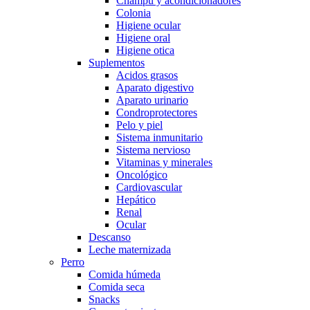
Champú y acondicionadores
Colonia
Higiene ocular
Higiene oral
Higiene otica
Suplementos
Acidos grasos
Aparato digestivo
Aparato urinario
Condroprotectores
Pelo y piel
Sistema inmunitario
Sistema nervioso
Vitaminas y minerales
Oncológico
Cardiovascular
Hepático
Renal
Ocular
Descanso
Leche maternizada
Perro
Comida húmeda
Comida seca
Snacks