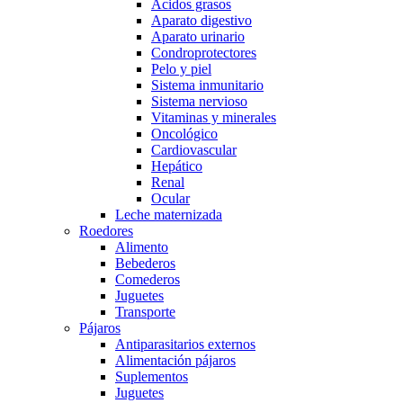
Acidos grasos
Aparato digestivo
Aparato urinario
Condroprotectores
Pelo y piel
Sistema inmunitario
Sistema nervioso
Vitaminas y minerales
Oncológico
Cardiovascular
Hepático
Renal
Ocular
Leche maternizada
Roedores
Alimento
Bebederos
Comederos
Juguetes
Transporte
Pájaros
Antiparasitarios externos
Alimentación pájaros
Suplementos
Juguetes