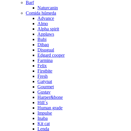
Barf
Naturcanin
Comida húmeda
Advance
Almo
Alpha spirit
Applaws
Bubi
Dibaq
Disugual
Edgard cooper
Farmina
Felix
Firstbite
Fresh
Gatynat
Gourmet
Gustav
Harper&bone
Hill´s
Human grade
Impulse
Inaba
Kit cat
Lenda