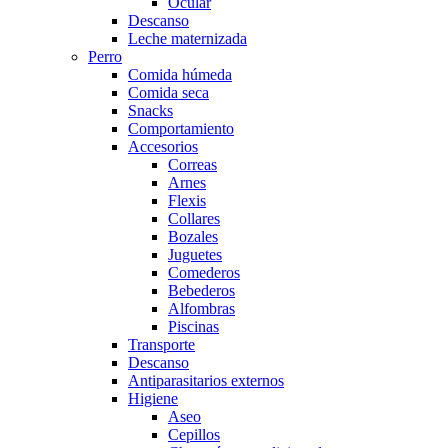
Ocular
Descanso
Leche maternizada
Perro
Comida húmeda
Comida seca
Snacks
Comportamiento
Accesorios
Correas
Arnes
Flexis
Collares
Bozales
Juguetes
Comederos
Bebederos
Alfombras
Piscinas
Transporte
Descanso
Antiparasitarios externos
Higiene
Aseo
Cepillos