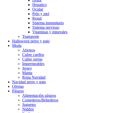
Dolor
Hepatico
Ocular
Pelo y piel
Renal
Sistema inmunitario
Sistema nervioso
Vitaminas y minerales
Transporte
Halloween perro y gato
Moda
Abrigos
Cubre cuellos
Cubre orejas
Impermeables
Jersey
Manta
Ropa Navidad
Navidad perro y gato
Ofertas
Pájaros
Alimentación pájaros
Comederos/Bebederos
Juguetes
Niddos