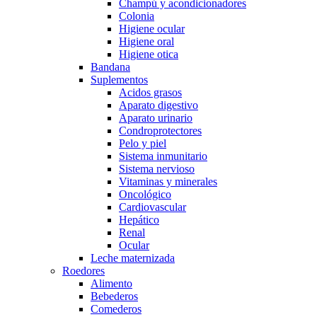
Champú y acondicionadores
Colonia
Higiene ocular
Higiene oral
Higiene otica
Bandana
Suplementos
Acidos grasos
Aparato digestivo
Aparato urinario
Condroprotectores
Pelo y piel
Sistema inmunitario
Sistema nervioso
Vitaminas y minerales
Oncológico
Cardiovascular
Hepático
Renal
Ocular
Leche maternizada
Roedores
Alimento
Bebederos
Comederos