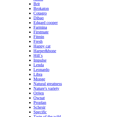
Brit
Brokaton
Cotagro
Dibaq
Edgard cooper
Farmina
Firstmate
Fitmin
Fresh
Happy cat
Harper&bone
Hill´s
Impulse
Lenda
Leonardo
Libra
Monge
Natural greatness
Nature's variety
Orijen
Ownat
Proplan
Schesir
Specific
Taste of the wild