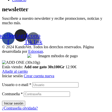
newsletter
Suscríbete a nuestro newsletter y recibe promociones, noticias y
mucho más.
acebook-
Instagram
Icono
f
TikTok
© 2024 KandoVet. Todos los derechos reservados. Página
desarrollada por
Esloogan
.
Estás viendo:
Add one gato 30x100Gr
12.90
€
Añadir al carrito
Iniciar sesión
Crear cuenta nueva
Usuario o e-mail
*
Contraseña
*
Iniciar sesión
¿Contraseña olvidada?