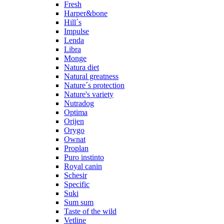
Fresh
Harper&bone
Hill´s
Impulse
Lenda
Libra
Monge
Natura diet
Natural greatness
Nature´s protection
Nature's variety
Nutradog
Optima
Orijen
Orygo
Ownat
Proplan
Puro instinto
Royal canin
Schesir
Specific
Suki
Sum sum
Taste of the wild
Vetline