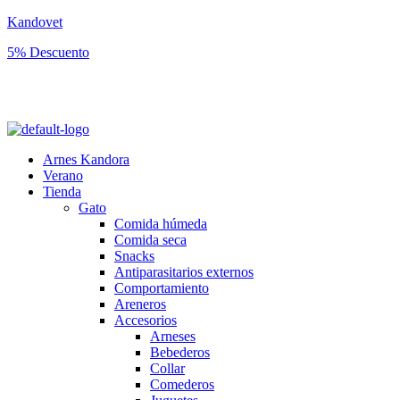
Kandovet
5% Descuento
Regístrate y consigue un código descuento del 5% en tu primera
compra.
Arnes Kandora
Verano
Tienda
Gato
Comida húmeda
Comida seca
Snacks
Antiparasitarios externos
Comportamiento
Areneros
Accesorios
Arneses
Bebederos
Collar
Comederos