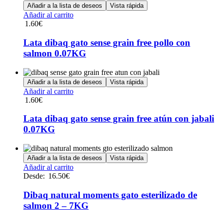
Añadir a la lista de deseos
Vista rápida
Añadir al carrito
1.60
€
Lata dibaq gato sense grain free pollo con
salmon 0.07KG
Añadir a la lista de deseos
Vista rápida
Añadir al carrito
1.60
€
Lata dibaq gato sense grain free atún con jabali
0.07KG
Añadir a la lista de deseos
Vista rápida
Este
Añadir al carrito
producto
Desde:
16.50
€
tiene
múltiples
Dibaq natural moments gato esterilizado de
variantes.
salmon 2 – 7KG
Las