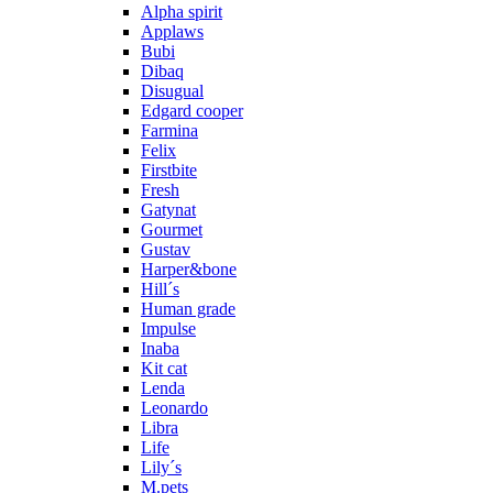
Alpha spirit
Applaws
Bubi
Dibaq
Disugual
Edgard cooper
Farmina
Felix
Firstbite
Fresh
Gatynat
Gourmet
Gustav
Harper&bone
Hill´s
Human grade
Impulse
Inaba
Kit cat
Lenda
Leonardo
Libra
Life
Lily´s
M.pets