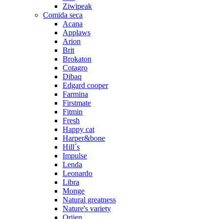
Ziwipeak
Comida seca
Acana
Applaws
Arion
Brit
Brokaton
Cotagro
Dibaq
Edgard cooper
Farmina
Firstmate
Fitmin
Fresh
Happy cat
Harper&bone
Hill´s
Impulse
Lenda
Leonardo
Libra
Monge
Natural greatness
Nature's variety
Orijen