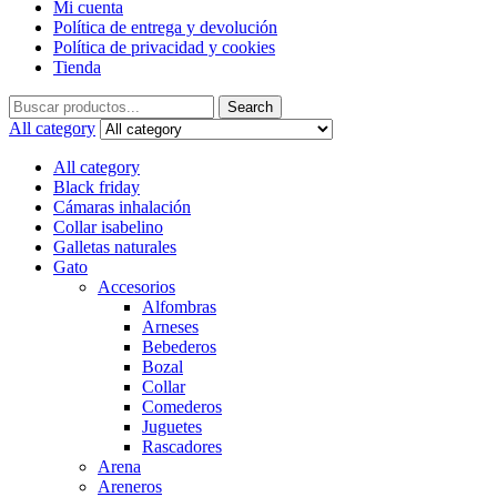
Mi cuenta
Política de entrega y devolución
Política de privacidad y cookies
Tienda
Search
Search
for:
All category
All category
Black friday
Cámaras inhalación
Collar isabelino
Galletas naturales
Gato
Accesorios
Alfombras
Arneses
Bebederos
Bozal
Collar
Comederos
Juguetes
Rascadores
Arena
Areneros