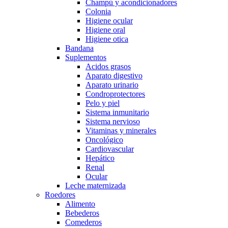
Champú y acondicionadores
Colonia
Higiene ocular
Higiene oral
Higiene otica
Bandana
Suplementos
Acidos grasos
Aparato digestivo
Aparato urinario
Condroprotectores
Pelo y piel
Sistema inmunitario
Sistema nervioso
Vitaminas y minerales
Oncológico
Cardiovascular
Hepático
Renal
Ocular
Leche maternizada
Roedores
Alimento
Bebederos
Comederos