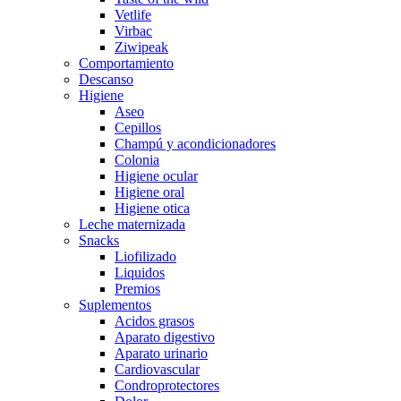
Vetlife
Virbac
Ziwipeak
Comportamiento
Descanso
Higiene
Aseo
Cepillos
Champú y acondicionadores
Colonia
Higiene ocular
Higiene oral
Higiene otica
Leche maternizada
Snacks
Liofilizado
Liquidos
Premios
Suplementos
Acidos grasos
Aparato digestivo
Aparato urinario
Cardiovascular
Condroprotectores