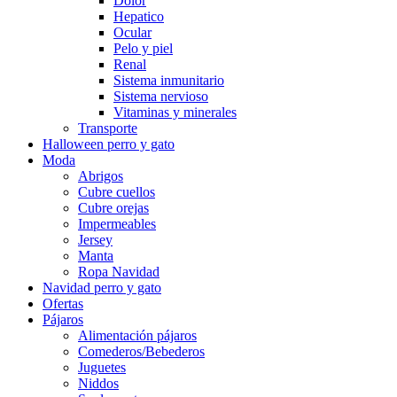
Dolor
Hepatico
Ocular
Pelo y piel
Renal
Sistema inmunitario
Sistema nervioso
Vitaminas y minerales
Transporte
Halloween perro y gato
Moda
Abrigos
Cubre cuellos
Cubre orejas
Impermeables
Jersey
Manta
Ropa Navidad
Navidad perro y gato
Ofertas
Pájaros
Alimentación pájaros
Comederos/Bebederos
Juguetes
Niddos