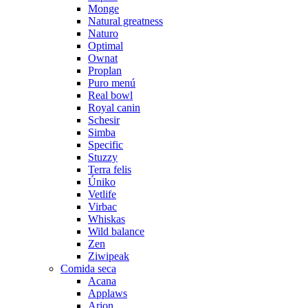
Monge
Natural greatness
Naturo
Optimal
Ownat
Proplan
Puro menú
Real bowl
Royal canin
Schesir
Simba
Specific
Stuzzy
Terra felis
Úniko
Vetlife
Virbac
Whiskas
Wild balance
Zen
Ziwipeak
Comida seca
Acana
Applaws
Arion