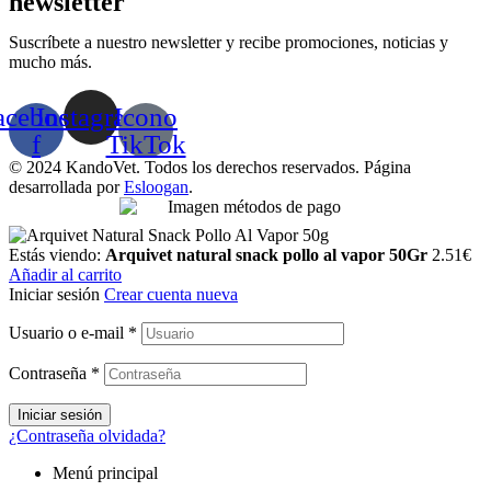
newsletter
Suscríbete a nuestro newsletter y recibe promociones, noticias y
mucho más.
acebook-
Instagram
Icono
f
TikTok
© 2024 KandoVet. Todos los derechos reservados. Página
desarrollada por
Esloogan
.
Estás viendo:
Arquivet natural snack pollo al vapor 50Gr
2.51
€
Añadir al carrito
Iniciar sesión
Crear cuenta nueva
Usuario o e-mail
*
Contraseña
*
Iniciar sesión
¿Contraseña olvidada?
Menú principal