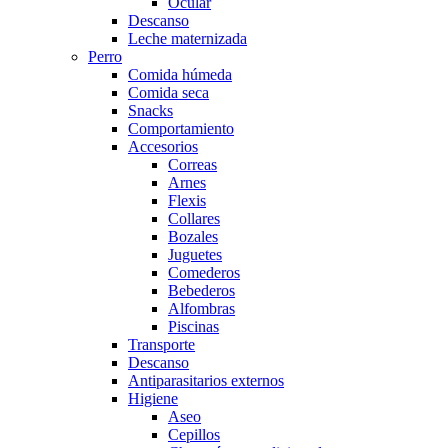
Ocular
Descanso
Leche maternizada
Perro
Comida húmeda
Comida seca
Snacks
Comportamiento
Accesorios
Correas
Arnes
Flexis
Collares
Bozales
Juguetes
Comederos
Bebederos
Alfombras
Piscinas
Transporte
Descanso
Antiparasitarios externos
Higiene
Aseo
Cepillos