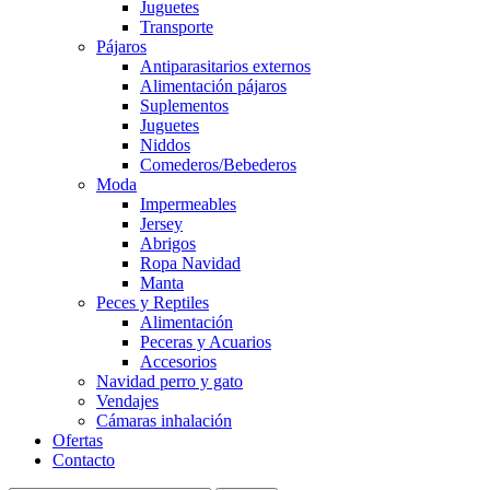
Juguetes
Transporte
Pájaros
Antiparasitarios externos
Alimentación pájaros
Suplementos
Juguetes
Niddos
Comederos/Bebederos
Moda
Impermeables
Jersey
Abrigos
Ropa Navidad
Manta
Peces y Reptiles
Alimentación
Peceras y Acuarios
Accesorios
Navidad perro y gato
Vendajes
Cámaras inhalación
Ofertas
Contacto