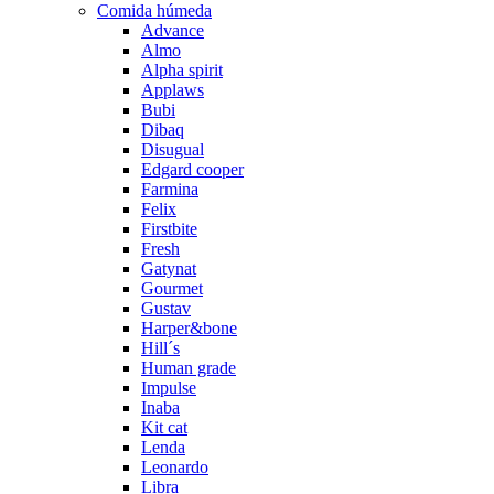
Comida húmeda
Advance
Almo
Alpha spirit
Applaws
Bubi
Dibaq
Disugual
Edgard cooper
Farmina
Felix
Firstbite
Fresh
Gatynat
Gourmet
Gustav
Harper&bone
Hill´s
Human grade
Impulse
Inaba
Kit cat
Lenda
Leonardo
Libra