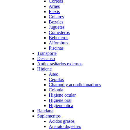
Correas
Arnes
Flexis
Collares
Bozales
Juguetes
Comederos
Bebederos
Alfombras
Piscinas
Transporte
Descanso
Antiparasitarios externos
Higiene
Aseo
Cepillos
Champú y acondicionadores
Colonia
Higiene ocular
Higiene oral
Higiene otica
Bandana
Suplementos
Acidos grasos
Aparato digestivo