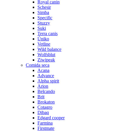
Royal canin
Schesir
Simba
Specific
Stuzzy
Suki
Terra canis
Úniko
Vetline
Wild balance
Wolfsblut
Ziwipeak
Comida seca
Acana
Advance
Alpha spirit
Arion
Belcando
Brit
Brokaton
Cotagro
Dibaq
Edgard cooper
Farmina
Firstmate