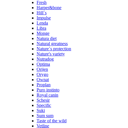
Fresh
Harper&bone
Hill´s
Impulse
Lenda
Libra
Monge
Natura diet
Natural greatness
Nature´s protection
Nature's variety
Nutradog
Optima
Orijen
Orygo
Ownat
Proplan
Puro instinto
Royal canin
Schesir
Specific
Suki
Sum sum
Taste of the wild
Vetline