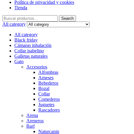
Política de privacidad y cookies
Tienda
Search
Search
for:
All category
All category
Black friday
Cámaras inhalación
Collar isabelino
Galletas naturales
Gato
Accesorios
Alfombras
Arneses
Bebederos
Bozal
Collar
Comederos
Juguetes
Rascadores
Arena
Areneros
Barf
Naturcanin