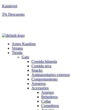
Kandovet
5% Descuento
Regístrate y consigue un código descuento del 5% en tu primera
compra.
Arnes Kandora
Verano
Tienda
Gato
Comida húmeda
Comida seca
Snacks
Antiparasitarios externos
Comportamiento
Areneros
Accesorios
Arneses
Bebederos
Collar
Comederos