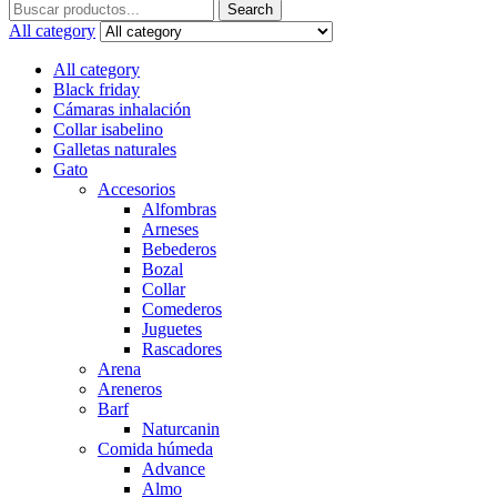
Search
Search
for:
All category
All category
Black friday
Cámaras inhalación
Collar isabelino
Galletas naturales
Gato
Accesorios
Alfombras
Arneses
Bebederos
Bozal
Collar
Comederos
Juguetes
Rascadores
Arena
Areneros
Barf
Naturcanin
Comida húmeda
Advance
Almo