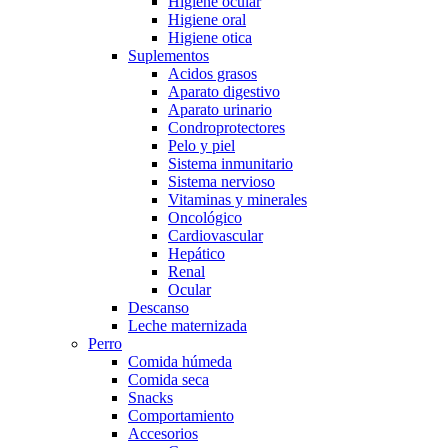
Higiene ocular
Higiene oral
Higiene otica
Suplementos
Acidos grasos
Aparato digestivo
Aparato urinario
Condroprotectores
Pelo y piel
Sistema inmunitario
Sistema nervioso
Vitaminas y minerales
Oncológico
Cardiovascular
Hepático
Renal
Ocular
Descanso
Leche maternizada
Perro
Comida húmeda
Comida seca
Snacks
Comportamiento
Accesorios