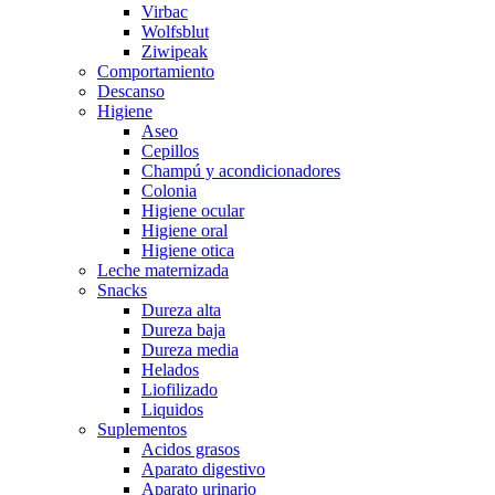
Virbac
Wolfsblut
Ziwipeak
Comportamiento
Descanso
Higiene
Aseo
Cepillos
Champú y acondicionadores
Colonia
Higiene ocular
Higiene oral
Higiene otica
Leche maternizada
Snacks
Dureza alta
Dureza baja
Dureza media
Helados
Liofilizado
Liquidos
Suplementos
Acidos grasos
Aparato digestivo
Aparato urinario