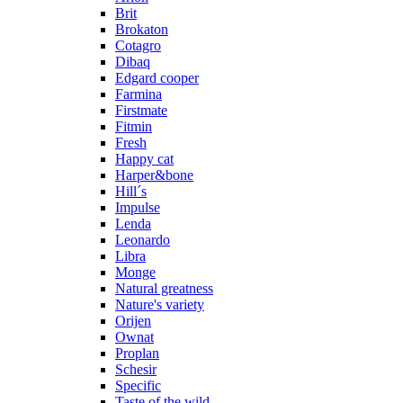
Brit
Brokaton
Cotagro
Dibaq
Edgard cooper
Farmina
Firstmate
Fitmin
Fresh
Happy cat
Harper&bone
Hill´s
Impulse
Lenda
Leonardo
Libra
Monge
Natural greatness
Nature's variety
Orijen
Ownat
Proplan
Schesir
Specific
Taste of the wild