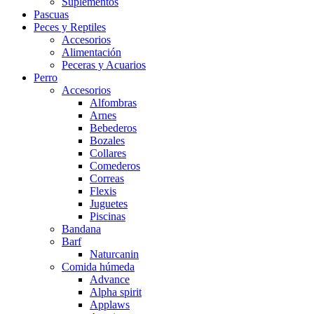
Suplementos
Pascuas
Peces y Reptiles
Accesorios
Alimentación
Peceras y Acuarios
Perro
Accesorios
Alfombras
Arnes
Bebederos
Bozales
Collares
Comederos
Correas
Flexis
Juguetes
Piscinas
Bandana
Barf
Naturcanin
Comida húmeda
Advance
Alpha spirit
Applaws