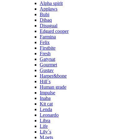
Alpha spirit
Applaws
Bubi
Dibaq
Disugual
Edgard cooper
Farmina
Felix
Firstbite
Fresh
Gatynat
Gourmet
Gustav
Harper&bone
Hill´s
Human grade
Impulse
Inaba
Kit cat
Lenda
Leonardo
Libra
Life
Lily´s
M.pets