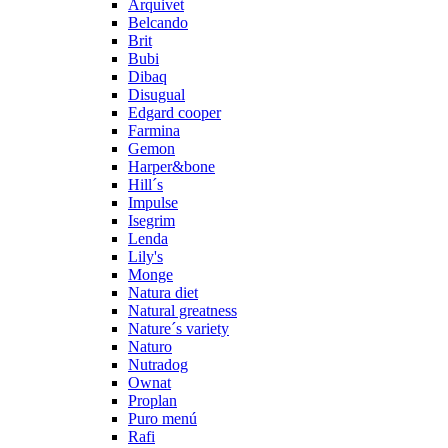
Arquivet
Belcando
Brit
Bubi
Dibaq
Disugual
Edgard cooper
Farmina
Gemon
Harper&bone
Hill´s
Impulse
Isegrim
Lenda
Lily's
Monge
Natura diet
Natural greatness
Nature´s variety
Naturo
Nutradog
Ownat
Proplan
Puro menú
Rafi