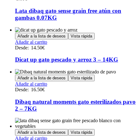
Lata dibaq gato sense grain free atún con
gambas 0.07KG
Añadir a la lista de deseos
Vista rápida
Este
Añadir al carrito
producto
Desde:
14.50
€
tiene
múltiples
Dicat up gato pescado y arroz 3 – 14KG
variantes.
Las
opciones
Añadir a la lista de deseos
Vista rápida
se
Este
Añadir al carrito
pueden
producto
Desde:
16.50
€
elegir
tiene
en
múltiples
Dibaq natural moments gato esterilizados pavo
la
variantes.
2 – 7KG
página
Las
de
opciones
producto
se
pueden
Añadir a la lista de deseos
Vista rápida
elegir
Añadir al carrito
en