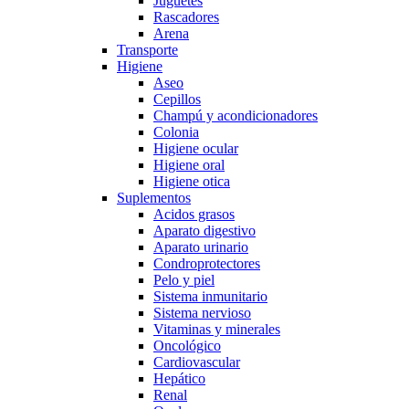
Juguetes
Rascadores
Arena
Transporte
Higiene
Aseo
Cepillos
Champú y acondicionadores
Colonia
Higiene ocular
Higiene oral
Higiene otica
Suplementos
Acidos grasos
Aparato digestivo
Aparato urinario
Condroprotectores
Pelo y piel
Sistema inmunitario
Sistema nervioso
Vitaminas y minerales
Oncológico
Cardiovascular
Hepático
Renal