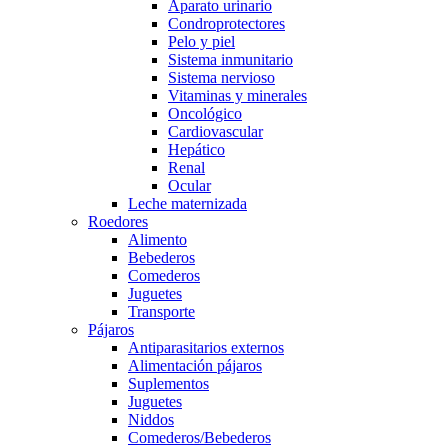
Aparato urinario
Condroprotectores
Pelo y piel
Sistema inmunitario
Sistema nervioso
Vitaminas y minerales
Oncológico
Cardiovascular
Hepático
Renal
Ocular
Leche maternizada
Roedores
Alimento
Bebederos
Comederos
Juguetes
Transporte
Pájaros
Antiparasitarios externos
Alimentación pájaros
Suplementos
Juguetes
Niddos
Comederos/Bebederos