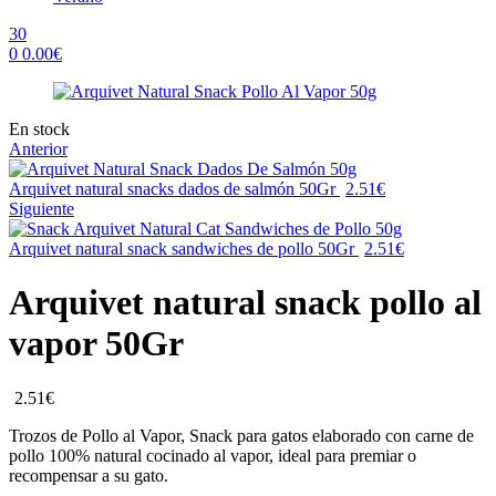
30
0
0.00
€
Menu
Availability:
En stock
Anterior
Arquivet natural snacks dados de salmón 50Gr
2.51
€
Siguiente
Arquivet natural snack sandwiches de pollo 50Gr
2.51
€
Arquivet natural snack pollo al
vapor 50Gr
2.51
€
Trozos de Pollo al Vapor, Snack para gatos elaborado con carne de
pollo 100% natural cocinado al vapor, ideal para premiar o
recompensar a su gato.