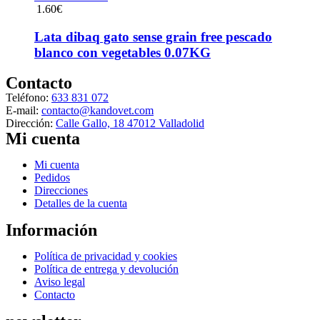
1.60
€
la
página
Lata dibaq gato sense grain free pescado
de
producto
blanco con vegetables 0.07KG
Contacto
Teléfono:
633 831 072
E-mail:
contacto@kandovet.com
Dirección:
Calle Gallo, 18 47012 Valladolid
Mi cuenta
Menú
Mi cuenta
Pedidos
Direcciones
Detalles de la cuenta
Información
Menú
Política de privacidad y cookies
Política de entrega y devolución
Aviso legal
Contacto