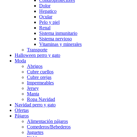
Condroprotectores
Dolor
Hepatico
Ocular
Pelo y piel
Renal
Sistema inmunitario
Sistema nervioso
Vitaminas y minerales
Transporte
Halloween perro y gato
Moda
Abrigos
Cubre cuellos
Cubre orejas
Impermeables
Jersey
Manta
Ropa Navidad
Navidad perro y gato
Ofertas
Pájaros
Alimentación pájaros
Comederos/Bebederos
Juguetes