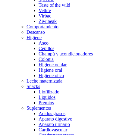
Taste of the wild
Vetlife
Virbac
Ziwipeak
Comportamiento
Descanso
Higiene
Aseo
Cepillos
Champú y acondicionadores
Colonia
Higiene ocular
Higiene oral
Higiene otica
Leche maternizada
Snacks
Liofilizado
Liquidos
Premios
Suplementos
Acidos grasos
Aparato digestivo
Aparato urinario
Cardiovascular