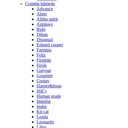
Comida húmeda
Advance
Almo
Alpha spirit
Applaws
Bubi
Dibaq
Disugual
Edgard cooper
Farmina
Felix
Firstbite
Fresh
Gatynat
Gourmet
Gustav
Harper&bone
Hill´s
Human grade
Impulse
Inaba
Kit cat
Lenda
Leonardo
Libra