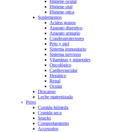
Higiene ocular
Higiene oral
Higiene otica
Suplementos
Acidos grasos
Aparato digestivo
Aparato urinario
Condroprotectores
Pelo y piel
Sistema inmunitario
Sistema nervioso
Vitaminas y minerales
Oncológico
Cardiovascular
Hepático
Renal
Ocular
Descanso
Leche maternizada
Perro
Comida húmeda
Comida seca
Snacks
Comportamiento
Accesorios