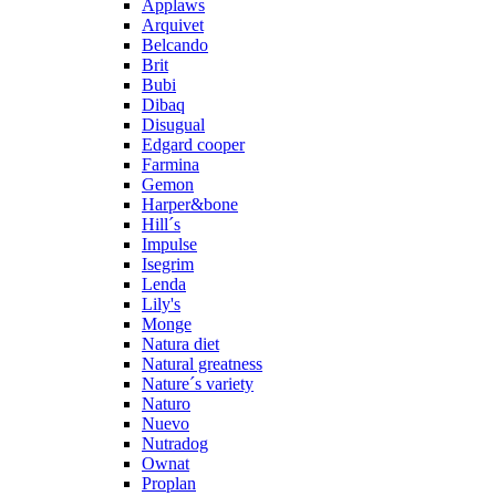
Applaws
Arquivet
Belcando
Brit
Bubi
Dibaq
Disugual
Edgard cooper
Farmina
Gemon
Harper&bone
Hill´s
Impulse
Isegrim
Lenda
Lily's
Monge
Natura diet
Natural greatness
Nature´s variety
Naturo
Nuevo
Nutradog
Ownat
Proplan