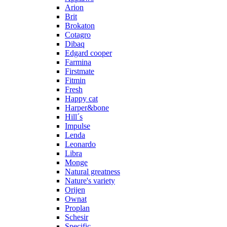
Arion
Brit
Brokaton
Cotagro
Dibaq
Edgard cooper
Farmina
Firstmate
Fitmin
Fresh
Happy cat
Harper&bone
Hill´s
Impulse
Lenda
Leonardo
Libra
Monge
Natural greatness
Nature's variety
Orijen
Ownat
Proplan
Schesir
Specific