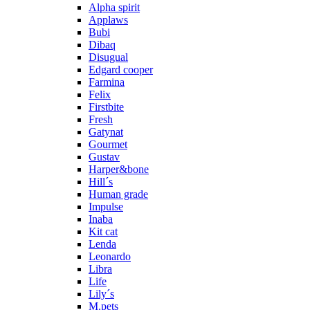
Alpha spirit
Applaws
Bubi
Dibaq
Disugual
Edgard cooper
Farmina
Felix
Firstbite
Fresh
Gatynat
Gourmet
Gustav
Harper&bone
Hill´s
Human grade
Impulse
Inaba
Kit cat
Lenda
Leonardo
Libra
Life
Lily´s
M.pets