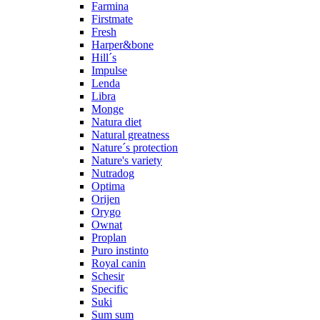
Farmina
Firstmate
Fresh
Harper&bone
Hill´s
Impulse
Lenda
Libra
Monge
Natura diet
Natural greatness
Nature´s protection
Nature's variety
Nutradog
Optima
Orijen
Orygo
Ownat
Proplan
Puro instinto
Royal canin
Schesir
Specific
Suki
Sum sum