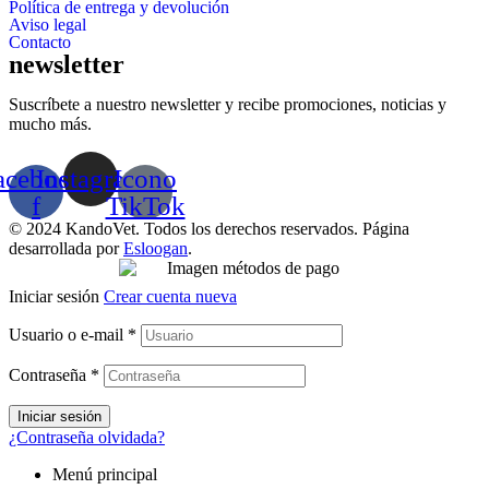
Política de entrega y devolución
Aviso legal
Contacto
newsletter
Suscríbete a nuestro newsletter y recibe promociones, noticias y
mucho más.
acebook-
Instagram
Icono
f
TikTok
© 2024 KandoVet. Todos los derechos reservados. Página
desarrollada por
Esloogan
.
Iniciar sesión
Crear cuenta nueva
Usuario o e-mail
*
Contraseña
*
Iniciar sesión
¿Contraseña olvidada?
Menú principal