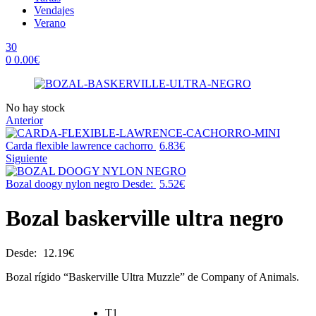
Vendajes
Verano
30
0
0.00
€
Menu
Availability:
No hay stock
Anterior
Carda flexible lawrence cachorro
6.83
€
Siguiente
Bozal doogy nylon negro
Desde:
5.52
€
Bozal baskerville ultra negro
Desde:
12.19
€
Bozal rígido “Baskerville Ultra Muzzle” de Company of Animals.
T1