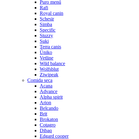
Puro menú
Rafi
Royal canin
Schesir
Simba
Specific
Stuzzy
Suki
Terra canis
Úniko
Vetline
Wild balance
Wolfsblut
Ziwipeak
Comida seca
Acana
Advance
Alpha spirit
Arion
Belcando
Brit
Brokaton
Cotagro
Dibaq
Edgard cooper