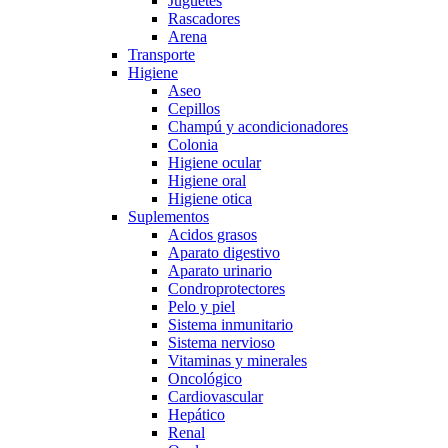
Juguetes
Rascadores
Arena
Transporte
Higiene
Aseo
Cepillos
Champú y acondicionadores
Colonia
Higiene ocular
Higiene oral
Higiene otica
Suplementos
Acidos grasos
Aparato digestivo
Aparato urinario
Condroprotectores
Pelo y piel
Sistema inmunitario
Sistema nervioso
Vitaminas y minerales
Oncológico
Cardiovascular
Hepático
Renal