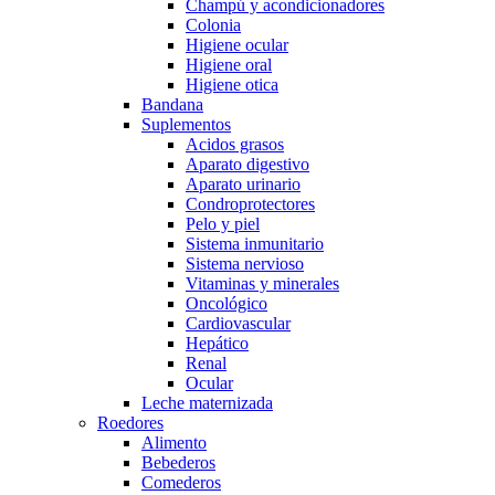
Champú y acondicionadores
Colonia
Higiene ocular
Higiene oral
Higiene otica
Bandana
Suplementos
Acidos grasos
Aparato digestivo
Aparato urinario
Condroprotectores
Pelo y piel
Sistema inmunitario
Sistema nervioso
Vitaminas y minerales
Oncológico
Cardiovascular
Hepático
Renal
Ocular
Leche maternizada
Roedores
Alimento
Bebederos
Comederos