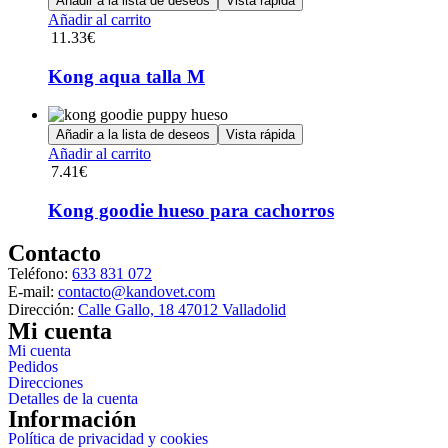
Añadir a la lista de deseos
Vista rápida
producto
Añadir al carrito
11.33
€
Kong aqua talla M
Añadir a la lista de deseos
Vista rápida
Añadir al carrito
7.41
€
Kong goodie hueso para cachorros
Contacto
Teléfono:
633 831 072
E-mail:
contacto@kandovet.com
Dirección:
Calle Gallo, 18 47012 Valladolid
Mi cuenta
Mi cuenta
Pedidos
Direcciones
Detalles de la cuenta
Información
Política de privacidad y cookies