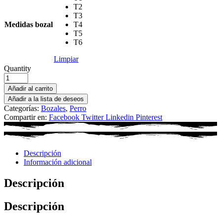
T2
T3
Medidas bozal
T4
T5
T6
Limpiar
Quantity
Añadir al carrito
Añadir a la lista de deseos
Categorías:
Bozales
,
Perro
Compartir en:
Facebook
Twitter
Linkedin
Pinterest
Descripción
Información adicional
Descripción
Descripción