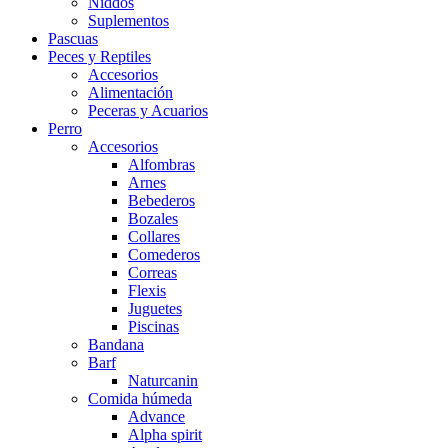
Niddos
Suplementos
Pascuas
Peces y Reptiles
Accesorios
Alimentación
Peceras y Acuarios
Perro
Accesorios
Alfombras
Arnes
Bebederos
Bozales
Collares
Comederos
Correas
Flexis
Juguetes
Piscinas
Bandana
Barf
Naturcanin
Comida húmeda
Advance
Alpha spirit