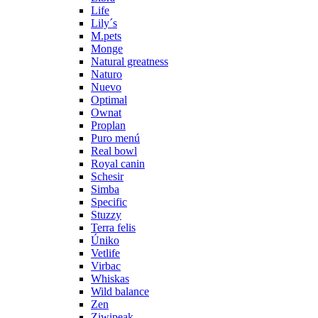
Life
Lily´s
M.pets
Monge
Natural greatness
Naturo
Nuevo
Optimal
Ownat
Proplan
Puro menú
Real bowl
Royal canin
Schesir
Simba
Specific
Stuzzy
Terra felis
Úniko
Vetlife
Virbac
Whiskas
Wild balance
Zen
Ziwipeak