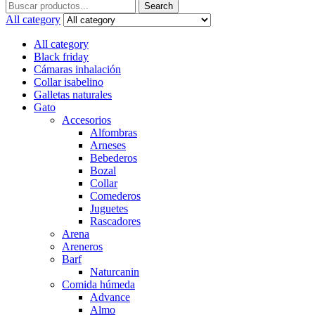
Search
Search
for:
All category
All category
Black friday
Cámaras inhalación
Collar isabelino
Galletas naturales
Gato
Accesorios
Alfombras
Arneses
Bebederos
Bozal
Collar
Comederos
Juguetes
Rascadores
Arena
Areneros
Barf
Naturcanin
Comida húmeda
Advance
Almo