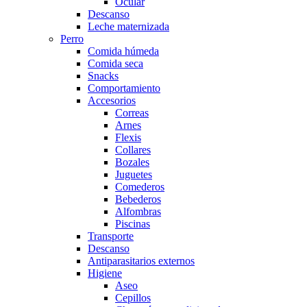
Ocular
Descanso
Leche maternizada
Perro
Comida húmeda
Comida seca
Snacks
Comportamiento
Accesorios
Correas
Arnes
Flexis
Collares
Bozales
Juguetes
Comederos
Bebederos
Alfombras
Piscinas
Transporte
Descanso
Antiparasitarios externos
Higiene
Aseo
Cepillos