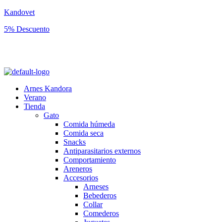
Kandovet
5% Descuento
Regístrate y consigue un código descuento del 5% en tu primera
compra.
Arnes Kandora
Verano
Tienda
Gato
Comida húmeda
Comida seca
Snacks
Antiparasitarios externos
Comportamiento
Areneros
Accesorios
Arneses
Bebederos
Collar
Comederos