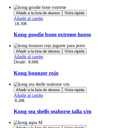
Añadir a la lista de deseos
Vista rápida
Añadir al carrito
18.30
€
Kong goodie bone extreme hueso
Añadir a la lista de deseos
Vista rápida
Este
Añadir al carrito
producto
Desde:
8.06
€
tiene
múltiples
Kong bounzer rojo
variantes.
Las
opciones
Añadir a la lista de deseos
Vista rápida
se
Añadir al carrito
pueden
8.28
€
elegir
en
Kong sea shells seahorse talla s/m
la
página
de