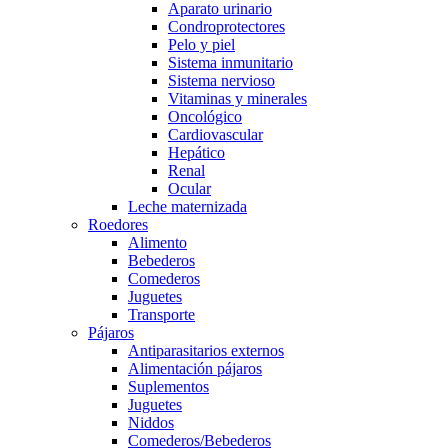
Aparato urinario
Condroprotectores
Pelo y piel
Sistema inmunitario
Sistema nervioso
Vitaminas y minerales
Oncológico
Cardiovascular
Hepático
Renal
Ocular
Leche maternizada
Roedores
Alimento
Bebederos
Comederos
Juguetes
Transporte
Pájaros
Antiparasitarios externos
Alimentación pájaros
Suplementos
Juguetes
Niddos
Comederos/Bebederos