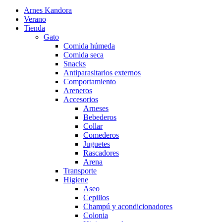
Arnes Kandora
Verano
Tienda
Gato
Comida húmeda
Comida seca
Snacks
Antiparasitarios externos
Comportamiento
Areneros
Accesorios
Arneses
Bebederos
Collar
Comederos
Juguetes
Rascadores
Arena
Transporte
Higiene
Aseo
Cepillos
Champú y acondicionadores
Colonia