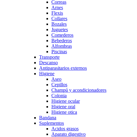
Correas
Arnes
Flexis
Collares
Bozales
Juguetes
Comederos
Bebederos
Alfombras
Piscinas
Transporte
Descanso
Antiparasitarios externos
Higiene
Aseo
Cepillos
Champú y acondicionadores
Colonia
Higiene ocular
Higiene oral
Higiene otica
Bandana
Suplementos
Acidos grasos
Aparato digestivo