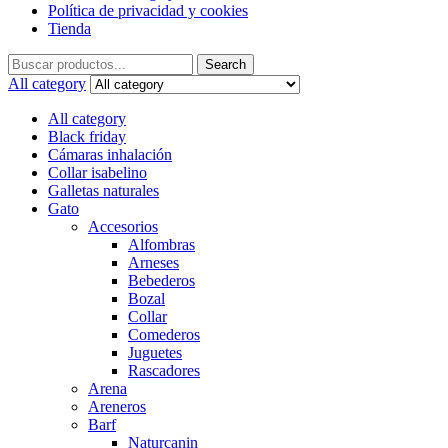
Política de privacidad y cookies
Tienda
Search
Search
for:
All category
All category
Black friday
Cámaras inhalación
Collar isabelino
Galletas naturales
Gato
Accesorios
Alfombras
Arneses
Bebederos
Bozal
Collar
Comederos
Juguetes
Rascadores
Arena
Areneros
Barf
Naturcanin