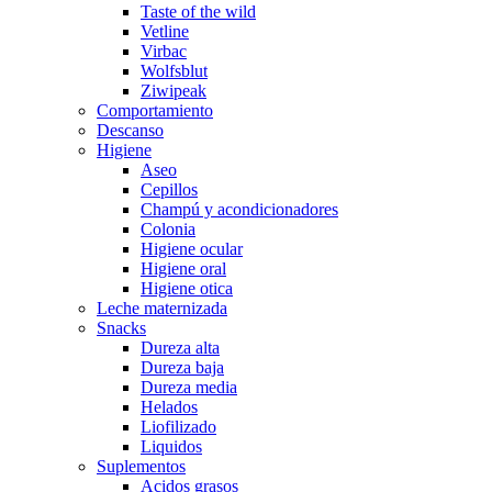
Taste of the wild
Vetline
Virbac
Wolfsblut
Ziwipeak
Comportamiento
Descanso
Higiene
Aseo
Cepillos
Champú y acondicionadores
Colonia
Higiene ocular
Higiene oral
Higiene otica
Leche maternizada
Snacks
Dureza alta
Dureza baja
Dureza media
Helados
Liofilizado
Liquidos
Suplementos
Acidos grasos