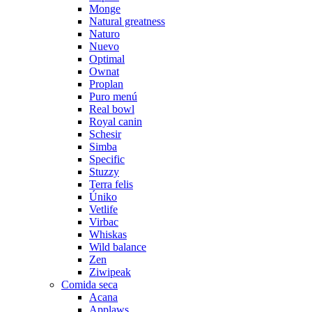
Monge
Natural greatness
Naturo
Nuevo
Optimal
Ownat
Proplan
Puro menú
Real bowl
Royal canin
Schesir
Simba
Specific
Stuzzy
Terra felis
Úniko
Vetlife
Virbac
Whiskas
Wild balance
Zen
Ziwipeak
Comida seca
Acana
Applaws