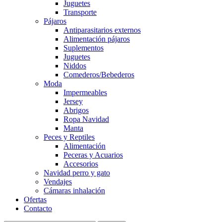
Juguetes
Transporte
Pájaros
Antiparasitarios externos
Alimentación pájaros
Suplementos
Juguetes
Niddos
Comederos/Bebederos
Moda
Impermeables
Jersey
Abrigos
Ropa Navidad
Manta
Peces y Reptiles
Alimentación
Peceras y Acuarios
Accesorios
Navidad perro y gato
Vendajes
Cámaras inhalación
Ofertas
Contacto