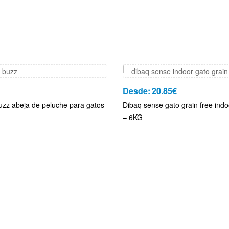
Desde:
20.85
€
uzz abeja de peluche para gatos
Dibaq sense gato grain free indo
– 6KG