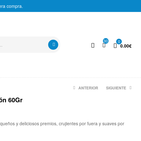
era compra.
30
0
0.00
€
ANTERIOR
SIGUIENTE
món 60Gr
28.90
€
2.40
€
ueños y deliciosos premios, crujientes por fuera y suaves por