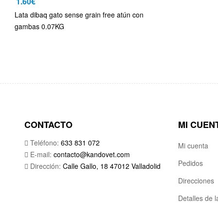
1.60
€
Lata dibaq gato sense grain free atún con
gambas 0.07KG
CONTACTO
MI CUEN
Teléfono:
633 831 072
Mi cuenta
E-mail:
contacto@kandovet.com
Pedidos
Dirección:
Calle Gallo, 18 47012 Valladolid
Direcciones
Detalles de 