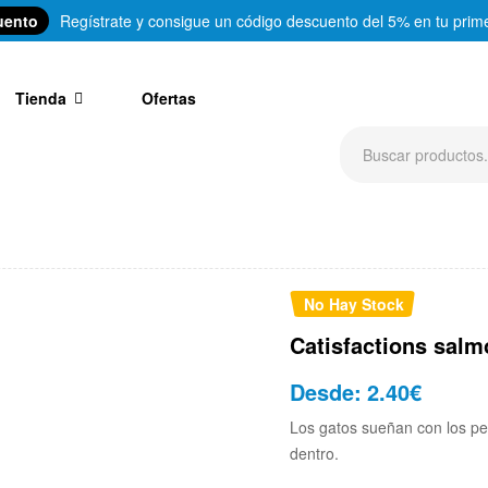
uento
Regístrate y consigue un código descuento del 5% en tu prim
Tienda
Ofertas
No Hay Stock
Catisfactions sal
Desde:
2.40
€
Los gatos sueñan con los peq
dentro.