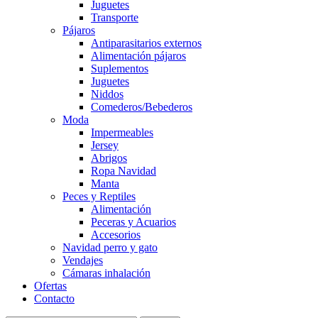
Juguetes
Transporte
Pájaros
Antiparasitarios externos
Alimentación pájaros
Suplementos
Juguetes
Niddos
Comederos/Bebederos
Moda
Impermeables
Jersey
Abrigos
Ropa Navidad
Manta
Peces y Reptiles
Alimentación
Peceras y Acuarios
Accesorios
Navidad perro y gato
Vendajes
Cámaras inhalación
Ofertas
Contacto