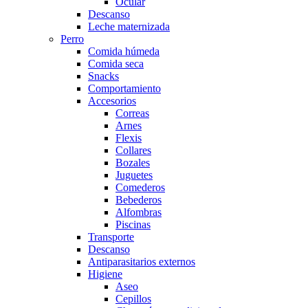
Ocular
Descanso
Leche maternizada
Perro
Comida húmeda
Comida seca
Snacks
Comportamiento
Accesorios
Correas
Arnes
Flexis
Collares
Bozales
Juguetes
Comederos
Bebederos
Alfombras
Piscinas
Transporte
Descanso
Antiparasitarios externos
Higiene
Aseo
Cepillos