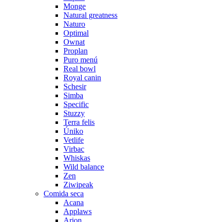
Monge
Natural greatness
Naturo
Optimal
Ownat
Proplan
Puro menú
Real bowl
Royal canin
Schesir
Simba
Specific
Stuzzy
Terra felis
Úniko
Vetlife
Virbac
Whiskas
Wild balance
Zen
Ziwipeak
Comida seca
Acana
Applaws
Arion