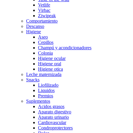
Vetlife
Virbac
Ziwipeak
Comportamiento
Descanso
Higiene
Aseo
Cepillos
Champú y acondicionadores
Colonia
Higiene ocular
Higiene oral
Higiene otica
Leche maternizada
Snacks
Liofilizado
Liquidos
Premios
Suplementos
Acidos grasos
Aparato digestivo
Aparato urinario
Cardiovascular
Condroprotectores