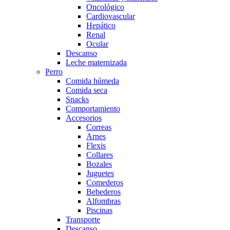
Oncológico
Cardiovascular
Hepático
Renal
Ocular
Descanso
Leche maternizada
Perro
Comida húmeda
Comida seca
Snacks
Comportamiento
Accesorios
Correas
Arnes
Flexis
Collares
Bozales
Juguetes
Comederos
Bebederos
Alfombras
Piscinas
Transporte
Descanso