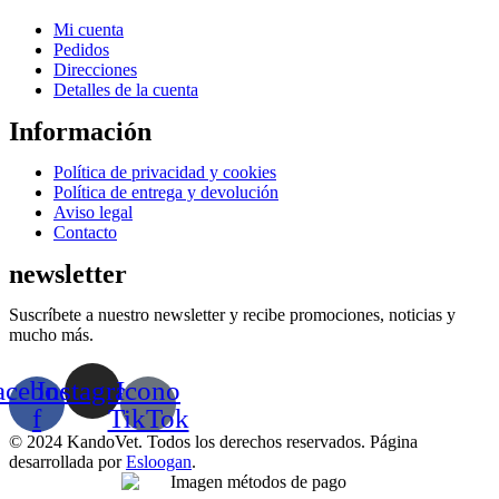
la
Menú
Mi cuenta
página
Pedidos
de
Direcciones
producto
Detalles de la cuenta
Información
Menú
Política de privacidad y cookies
Política de entrega y devolución
Aviso legal
Contacto
newsletter
Suscríbete a nuestro newsletter y recibe promociones, noticias y
mucho más.
acebook-
Instagram
Icono
f
TikTok
© 2024 KandoVet. Todos los derechos reservados. Página
desarrollada por
Esloogan
.