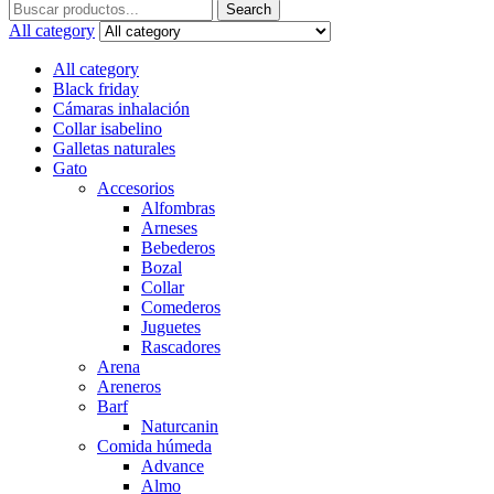
Search
Search
for:
All category
All category
Black friday
Cámaras inhalación
Collar isabelino
Galletas naturales
Gato
Accesorios
Alfombras
Arneses
Bebederos
Bozal
Collar
Comederos
Juguetes
Rascadores
Arena
Areneros
Barf
Naturcanin
Comida húmeda
Advance
Almo