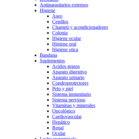
Antiparasitarios externos
Higiene
Aseo
Cepillos
Champú y acondicionadores
Colonia
Higiene ocular
Higiene oral
Higiene otica
Bandana
Suplementos
Acidos grasos
Aparato digestivo
Aparato urinario
Condroprotectores
Pelo y piel
Sistema inmunitario
Sistema nervioso
Vitaminas y minerales
Oncológico
Cardiovascular
Hepático
Renal
Ocular
Leche maternizada