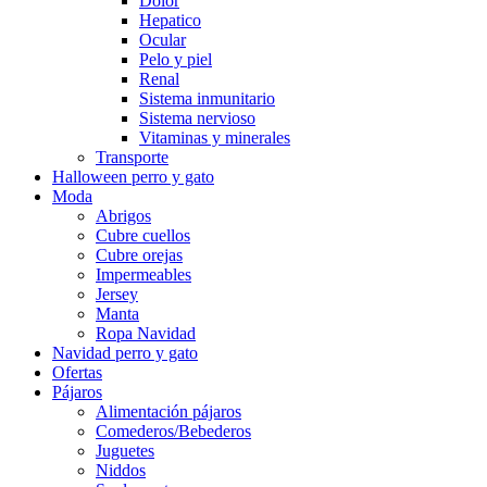
Dolor
Hepatico
Ocular
Pelo y piel
Renal
Sistema inmunitario
Sistema nervioso
Vitaminas y minerales
Transporte
Halloween perro y gato
Moda
Abrigos
Cubre cuellos
Cubre orejas
Impermeables
Jersey
Manta
Ropa Navidad
Navidad perro y gato
Ofertas
Pájaros
Alimentación pájaros
Comederos/Bebederos
Juguetes
Niddos