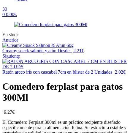
30
0
0.00
€
Menu
Availability:
En stock
Anterior
Creamy snack salmón y atún
Desde:
2.21
€
Siguiente
Ratón arcco iris con cascabel 7cm en blister de 2 Unidades
2.02
€
Comedero ferplast para gatos
300Ml
9.27
€
El Comedero Ferplast 300ml es un práctico recipiente diseñado
específicamente para la alimentación felina. Su estructura estable y
materiales de calidad lo convierten en un accesorio esencial para el