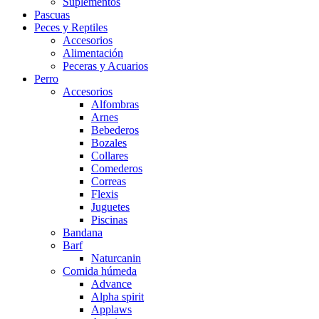
Suplementos
Pascuas
Peces y Reptiles
Accesorios
Alimentación
Peceras y Acuarios
Perro
Accesorios
Alfombras
Arnes
Bebederos
Bozales
Collares
Comederos
Correas
Flexis
Juguetes
Piscinas
Bandana
Barf
Naturcanin
Comida húmeda
Advance
Alpha spirit
Applaws