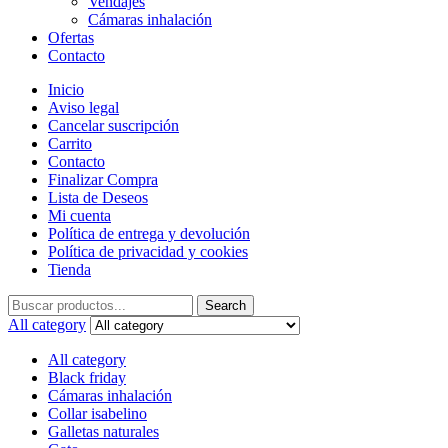
Vendajes
Cámaras inhalación
Ofertas
Contacto
Inicio
Aviso legal
Cancelar suscripción
Carrito
Contacto
Finalizar Compra
Lista de Deseos
Mi cuenta
Política de entrega y devolución
Política de privacidad y cookies
Tienda
Search
Search
for:
All category
All category
Black friday
Cámaras inhalación
Collar isabelino
Galletas naturales