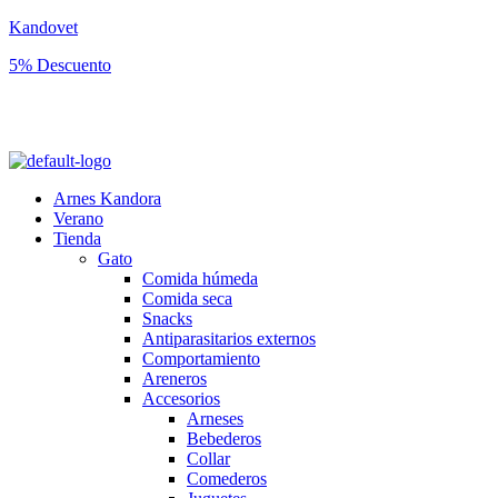
Kandovet
5% Descuento
Regístrate y consigue un código descuento del 5% en tu primera
compra.
Arnes Kandora
Verano
Tienda
Gato
Comida húmeda
Comida seca
Snacks
Antiparasitarios externos
Comportamiento
Areneros
Accesorios
Arneses
Bebederos
Collar
Comederos