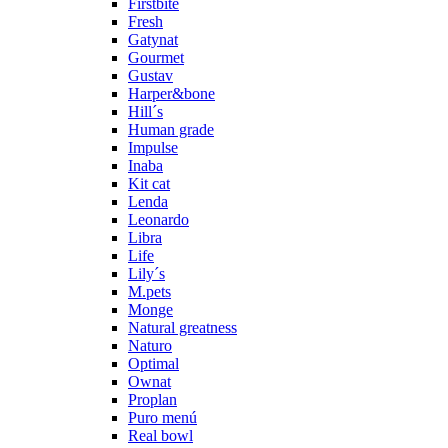
Firstbite
Fresh
Gatynat
Gourmet
Gustav
Harper&bone
Hill´s
Human grade
Impulse
Inaba
Kit cat
Lenda
Leonardo
Libra
Life
Lily´s
M.pets
Monge
Natural greatness
Naturo
Optimal
Ownat
Proplan
Puro menú
Real bowl