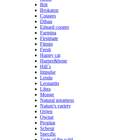
Brit
Brokaton
Cotagro
Dibaq
Edgard cooper
Farmina
Firstmate
Fitmin
Fresh
Happy cat
Harper&bone
Hill´s
Impulse
Lenda
Leonardo
Libra
Monge
Natural greatness
Nature's variety
Orijen
Ownat
Proplan
Schesir
Specific
Taste of the wild