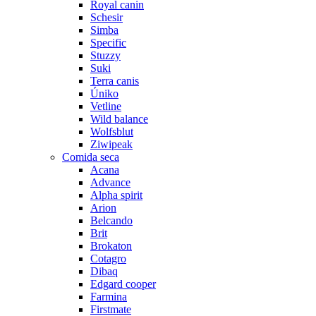
Royal canin
Schesir
Simba
Specific
Stuzzy
Suki
Terra canis
Úniko
Vetline
Wild balance
Wolfsblut
Ziwipeak
Comida seca
Acana
Advance
Alpha spirit
Arion
Belcando
Brit
Brokaton
Cotagro
Dibaq
Edgard cooper
Farmina
Firstmate