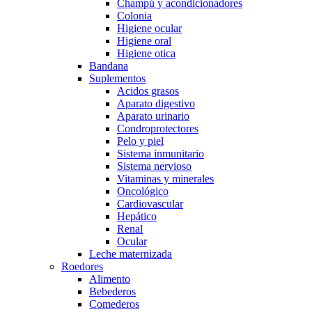
Champú y acondicionadores
Colonia
Higiene ocular
Higiene oral
Higiene otica
Bandana
Suplementos
Acidos grasos
Aparato digestivo
Aparato urinario
Condroprotectores
Pelo y piel
Sistema inmunitario
Sistema nervioso
Vitaminas y minerales
Oncológico
Cardiovascular
Hepático
Renal
Ocular
Leche maternizada
Roedores
Alimento
Bebederos
Comederos