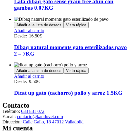
Lata dibaq gato sense grain free atún con
página
de
gambas 0.07KG
producto
Añadir a la lista de deseos
Vista rápida
Este
Añadir al carrito
producto
Desde:
16.50
€
tiene
múltiples
Dibaq natural moments gato esterilizados pavo
variantes.
2 – 7KG
Las
opciones
se
Añadir a la lista de deseos
Vista rápida
pueden
Este
Añadir al carrito
elegir
producto
Desde:
9.50
€
en
tiene
la
múltiples
Dicat up gato (cachorro) pollo y arroz 1.5KG
página
variantes.
de
Las
Contacto
producto
opciones
Teléfono:
633 831 072
se
E-mail:
contacto@kandovet.com
pueden
Dirección:
Calle Gallo, 18 47012 Valladolid
elegir
Mi cuenta
en