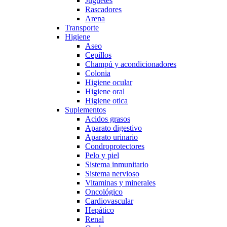
Juguetes
Rascadores
Arena
Transporte
Higiene
Aseo
Cepillos
Champú y acondicionadores
Colonia
Higiene ocular
Higiene oral
Higiene otica
Suplementos
Acidos grasos
Aparato digestivo
Aparato urinario
Condroprotectores
Pelo y piel
Sistema inmunitario
Sistema nervioso
Vitaminas y minerales
Oncológico
Cardiovascular
Hepático
Renal