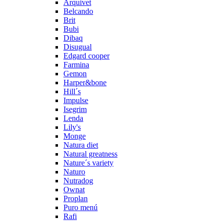
Arquivet
Belcando
Brit
Bubi
Dibaq
Disugual
Edgard cooper
Farmina
Gemon
Harper&bone
Hill´s
Impulse
Isegrim
Lenda
Lily's
Monge
Natura diet
Natural greatness
Nature´s variety
Naturo
Nutradog
Ownat
Proplan
Puro menú
Rafi