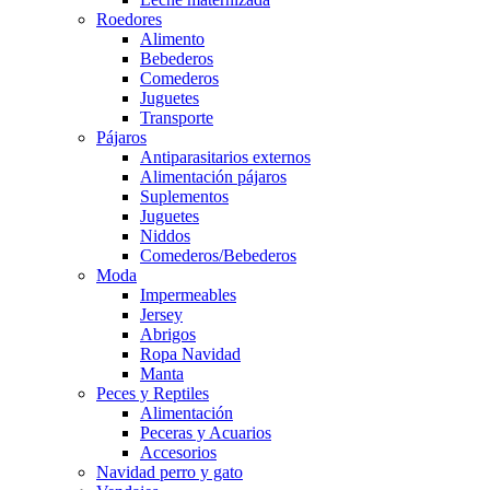
Roedores
Alimento
Bebederos
Comederos
Juguetes
Transporte
Pájaros
Antiparasitarios externos
Alimentación pájaros
Suplementos
Juguetes
Niddos
Comederos/Bebederos
Moda
Impermeables
Jersey
Abrigos
Ropa Navidad
Manta
Peces y Reptiles
Alimentación
Peceras y Acuarios
Accesorios
Navidad perro y gato