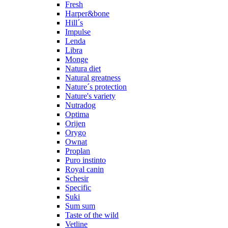
Fresh
Harper&bone
Hill´s
Impulse
Lenda
Libra
Monge
Natura diet
Natural greatness
Nature´s protection
Nature's variety
Nutradog
Optima
Orijen
Orygo
Ownat
Proplan
Puro instinto
Royal canin
Schesir
Specific
Suki
Sum sum
Taste of the wild
Vetline