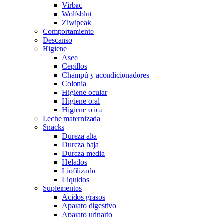
Virbac
Wolfsblut
Ziwipeak
Comportamiento
Descanso
Higiene
Aseo
Cepillos
Champú y acondicionadores
Colonia
Higiene ocular
Higiene oral
Higiene otica
Leche maternizada
Snacks
Dureza alta
Dureza baja
Dureza media
Helados
Liofilizado
Liquidos
Suplementos
Acidos grasos
Aparato digestivo
Aparato urinario