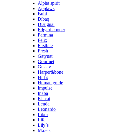
Alpha spirit
Applaws
Bubi
Dibaq
Disugual
Edgard cooper
Farmina
Felix
Firstbite
Fresh
Gatynat
Gourmet
Gustav
Harper&bone
Hill´s
Human grade
Impulse
Inaba
Kit cat
Lenda
Leonardo
Libra
Life
Lily´s
M.pets