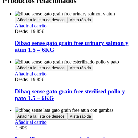
Productos relacionados
Añadir a la lista de deseos
Vista rápida
Este
Añadir al carrito
producto
Desde:
19.85
€
tiene
múltiples
Dibaq sense gato grain free urinary salmon y
variantes.
atun 1.5 – 6KG
Las
opciones
se
Añadir a la lista de deseos
Vista rápida
pueden
Este
Añadir al carrito
elegir
producto
Desde:
19.85
€
en
tiene
la
múltiples
Dibaq sense gato grain free sterilised pollo y
página
variantes.
de
pato 1.5 – 6KG
Las
producto
opciones
se
Añadir a la lista de deseos
Vista rápida
pueden
Añadir al carrito
elegir
1.60
€
en
la