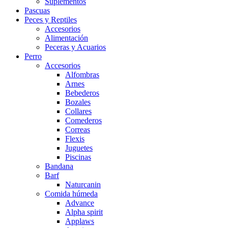
Suplementos
Pascuas
Peces y Reptiles
Accesorios
Alimentación
Peceras y Acuarios
Perro
Accesorios
Alfombras
Arnes
Bebederos
Bozales
Collares
Comederos
Correas
Flexis
Juguetes
Piscinas
Bandana
Barf
Naturcanin
Comida húmeda
Advance
Alpha spirit
Applaws