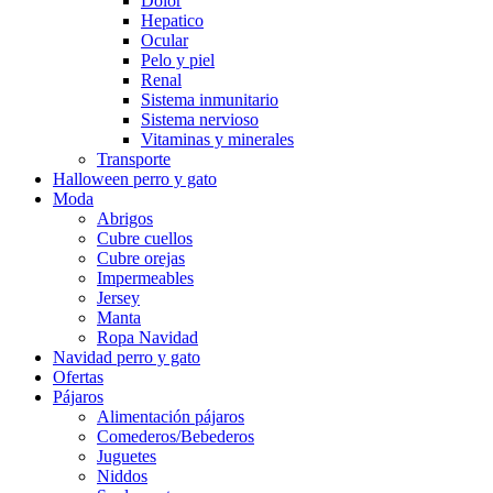
Dolor
Hepatico
Ocular
Pelo y piel
Renal
Sistema inmunitario
Sistema nervioso
Vitaminas y minerales
Transporte
Halloween perro y gato
Moda
Abrigos
Cubre cuellos
Cubre orejas
Impermeables
Jersey
Manta
Ropa Navidad
Navidad perro y gato
Ofertas
Pájaros
Alimentación pájaros
Comederos/Bebederos
Juguetes
Niddos