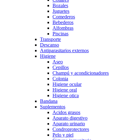
Bozales
Juguetes
Comederos
Bebederos
Alfombras
Piscinas
Transporte
Descanso
Antiparasitarios externos
Higiene
Aseo
Cepillos
Champú y acondicionadores
Colonia
Higiene ocular
Higiene oral
Higiene otica
Bandana
Suplementos
Acidos grasos
Aparato digestivo
Aparato urinario
Condroprotectores
Pelo y piel