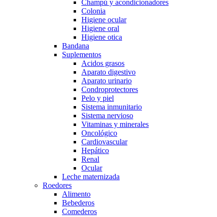
Champú y acondicionadores
Colonia
Higiene ocular
Higiene oral
Higiene otica
Bandana
Suplementos
Acidos grasos
Aparato digestivo
Aparato urinario
Condroprotectores
Pelo y piel
Sistema inmunitario
Sistema nervioso
Vitaminas y minerales
Oncológico
Cardiovascular
Hepático
Renal
Ocular
Leche maternizada
Roedores
Alimento
Bebederos
Comederos