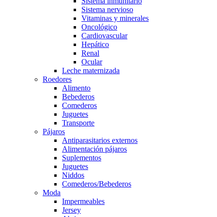
Sistema inmunitario
Sistema nervioso
Vitaminas y minerales
Oncológico
Cardiovascular
Hepático
Renal
Ocular
Leche maternizada
Roedores
Alimento
Bebederos
Comederos
Juguetes
Transporte
Pájaros
Antiparasitarios externos
Alimentación pájaros
Suplementos
Juguetes
Niddos
Comederos/Bebederos
Moda
Impermeables
Jersey