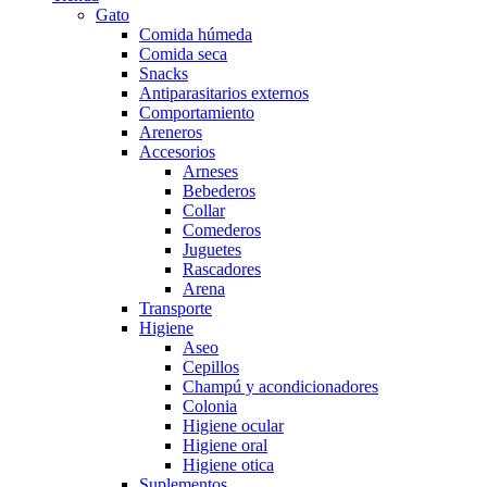
Gato
Comida húmeda
Comida seca
Snacks
Antiparasitarios externos
Comportamiento
Areneros
Accesorios
Arneses
Bebederos
Collar
Comederos
Juguetes
Rascadores
Arena
Transporte
Higiene
Aseo
Cepillos
Champú y acondicionadores
Colonia
Higiene ocular
Higiene oral
Higiene otica
Suplementos