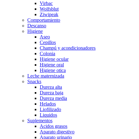
Virbac
Wolfsblut
Ziwipeak
Comportamiento
Descanso
Higiene
Aseo
Cepillos
Champú y acondicionadores
Colonia
Higiene ocular
Higiene oral
Higiene otica
Leche maternizada
Snacks
Dureza alta
Dureza baja
Dureza media
Helados
Liofilizado
Liquidos
Suplementos
Acidos grasos
Aparato digestivo
Aparato urinario