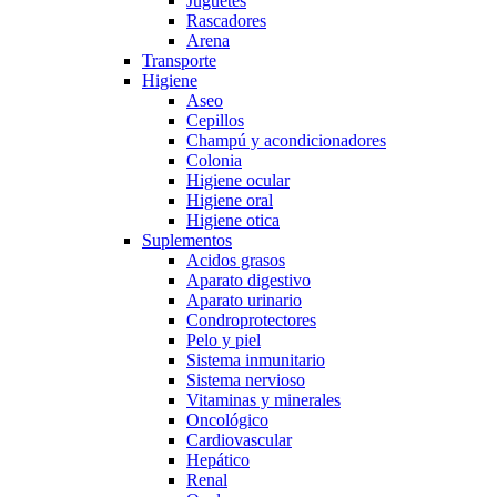
Juguetes
Rascadores
Arena
Transporte
Higiene
Aseo
Cepillos
Champú y acondicionadores
Colonia
Higiene ocular
Higiene oral
Higiene otica
Suplementos
Acidos grasos
Aparato digestivo
Aparato urinario
Condroprotectores
Pelo y piel
Sistema inmunitario
Sistema nervioso
Vitaminas y minerales
Oncológico
Cardiovascular
Hepático
Renal