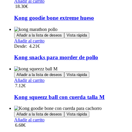
Añadir al carrito
pueden
18.30
€
elegir
en
Kong goodie bone extreme hueso
la
página
de
Añadir a la lista de deseos
Vista rápida
producto
Este
Añadir al carrito
producto
Desde:
4.21
€
tiene
múltiples
Kong snacks para morder de pollo
variantes.
Las
opciones
Añadir a la lista de deseos
Vista rápida
se
Añadir al carrito
pueden
7.12
€
elegir
en
Kong squeezz ball con cuerda talla M
la
página
de
Añadir a la lista de deseos
Vista rápida
producto
Añadir al carrito
6.68
€