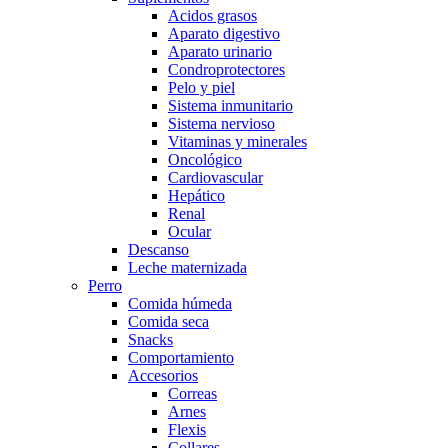
Acidos grasos
Aparato digestivo
Aparato urinario
Condroprotectores
Pelo y piel
Sistema inmunitario
Sistema nervioso
Vitaminas y minerales
Oncológico
Cardiovascular
Hepático
Renal
Ocular
Descanso
Leche maternizada
Perro
Comida húmeda
Comida seca
Snacks
Comportamiento
Accesorios
Correas
Arnes
Flexis
Collares