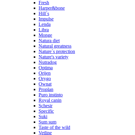
Fresh
Harper&bone
Hill´s
Impulse
Lenda
Libra
Monge
Natura diet
Natural greatness
Nature´s protection
Nature's variety
Nutradog
Optima
Orijen
Orygo
Ownat
Proplan
Puro instinto
Royal canin
Schesir
Specific
Suki
Sum sum
Taste of the wild
Vetline