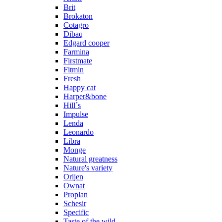
Brit
Brokaton
Cotagro
Dibaq
Edgard cooper
Farmina
Firstmate
Fitmin
Fresh
Happy cat
Harper&bone
Hill´s
Impulse
Lenda
Leonardo
Libra
Monge
Natural greatness
Nature's variety
Orijen
Ownat
Proplan
Schesir
Specific
Taste of the wild