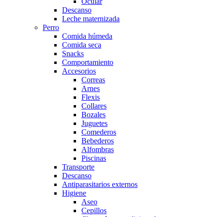
Ocular
Descanso
Leche maternizada
Perro
Comida húmeda
Comida seca
Snacks
Comportamiento
Accesorios
Correas
Arnes
Flexis
Collares
Bozales
Juguetes
Comederos
Bebederos
Alfombras
Piscinas
Transporte
Descanso
Antiparasitarios externos
Higiene
Aseo
Cepillos