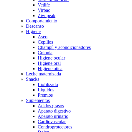
Vetlife
Virbac
Ziwipeak
Comportamiento
Descanso
Higiene
Aseo
Cepillos
Champú y acondicionadores
Colonia
Higiene ocular
Higiene oral
Higiene otica
Leche maternizada
Snacks
Liofilizado
Liquidos
Premios
Suplementos
Acidos grasos
Aparato digestivo
Aparato urinario
Cardiovascular
Condroprotectores