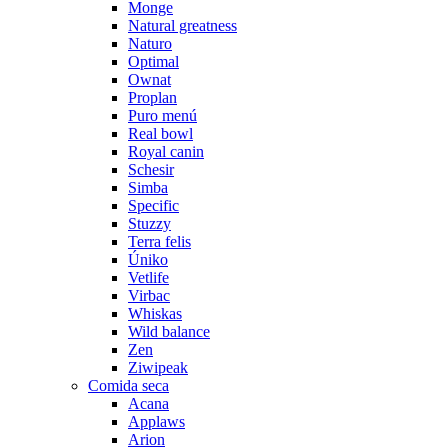
Monge
Natural greatness
Naturo
Optimal
Ownat
Proplan
Puro menú
Real bowl
Royal canin
Schesir
Simba
Specific
Stuzzy
Terra felis
Úniko
Vetlife
Virbac
Whiskas
Wild balance
Zen
Ziwipeak
Comida seca
Acana
Applaws
Arion