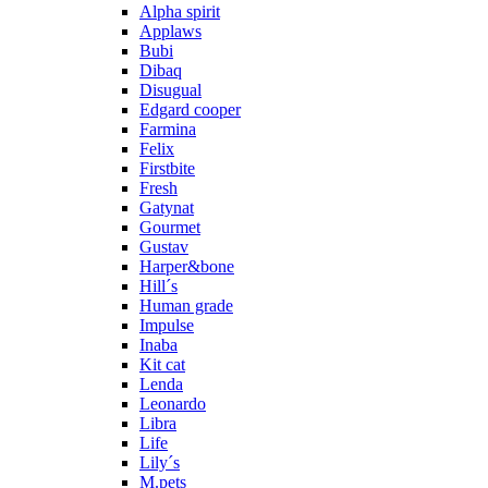
Alpha spirit
Applaws
Bubi
Dibaq
Disugual
Edgard cooper
Farmina
Felix
Firstbite
Fresh
Gatynat
Gourmet
Gustav
Harper&bone
Hill´s
Human grade
Impulse
Inaba
Kit cat
Lenda
Leonardo
Libra
Life
Lily´s
M.pets