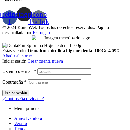
acebook-
Instagram
Icono
f
TikTok
© 2024 KandoVet. Todos los derechos reservados. Página
desarrollada por
Esloogan
.
Estás viendo:
Dentafun spirulina higiene dental 100Gr
4.09
€
Añadir al carrito
Iniciar sesión
Crear cuenta nueva
Usuario o e-mail
*
Contraseña
*
Iniciar sesión
¿Contraseña olvidada?
Menú principal
Arnes Kandora
Verano
Tienda