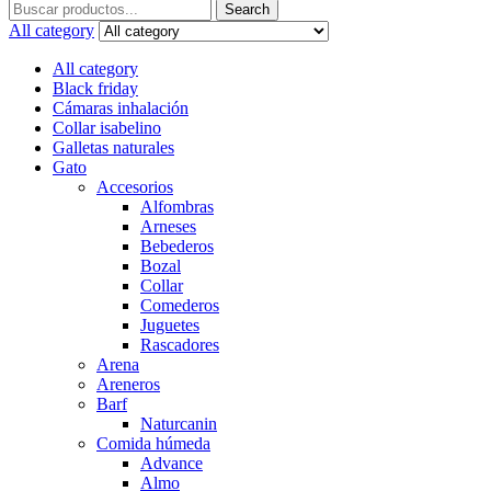
Search
Search
for:
All category
All category
Black friday
Cámaras inhalación
Collar isabelino
Galletas naturales
Gato
Accesorios
Alfombras
Arneses
Bebederos
Bozal
Collar
Comederos
Juguetes
Rascadores
Arena
Areneros
Barf
Naturcanin
Comida húmeda
Advance
Almo