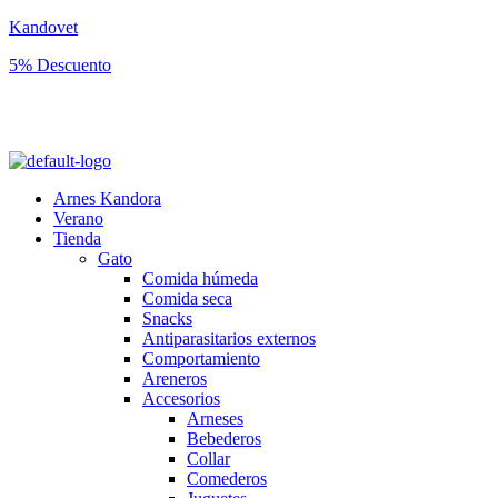
Kandovet
5% Descuento
Regístrate y consigue un código descuento del 5% en tu primera
compra.
Arnes Kandora
Verano
Tienda
Gato
Comida húmeda
Comida seca
Snacks
Antiparasitarios externos
Comportamiento
Areneros
Accesorios
Arneses
Bebederos
Collar
Comederos