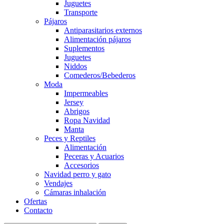
Juguetes
Transporte
Pájaros
Antiparasitarios externos
Alimentación pájaros
Suplementos
Juguetes
Niddos
Comederos/Bebederos
Moda
Impermeables
Jersey
Abrigos
Ropa Navidad
Manta
Peces y Reptiles
Alimentación
Peceras y Acuarios
Accesorios
Navidad perro y gato
Vendajes
Cámaras inhalación
Ofertas
Contacto