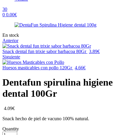
30
0
0.00
€
Menu
Availability:
En stock
Anterior
Snack dental fun trixie sabor barbacoa 80Gr
3.89
€
Siguiente
Huesos masticables con pollo 120Gr
4.66
€
Dentafun spirulina higiene
dental 100Gr
4.09
€
Snack hecho de piel de vacuno 100% natural.
Quantity