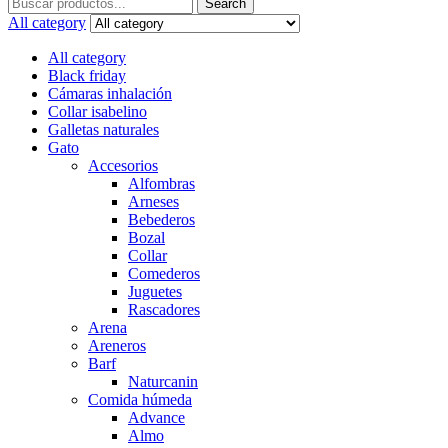
Search
Search
for:
All category
All category
Black friday
Cámaras inhalación
Collar isabelino
Galletas naturales
Gato
Accesorios
Alfombras
Arneses
Bebederos
Bozal
Collar
Comederos
Juguetes
Rascadores
Arena
Areneros
Barf
Naturcanin
Comida húmeda
Advance
Almo