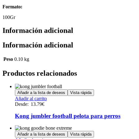
Formato:
100Gr
Información adicional
Información adicional
Peso
0.10 kg
Productos relacionados
Añadir a la lista de deseos
Vista rápida
Este
Añadir al carrito
producto
Desde:
13.79
€
tiene
múltiples
Kong jumbler football pelota para perros
variantes.
Las
opciones
Añadir a la lista de deseos
Vista rápida
se