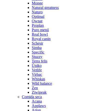
Monge
Natural greatness
Naturo
Optimal
Ownat
Proplan
Puro menú
Real bowl
Royal canin
Schesir
Simba
Specific
Stuzzy
Terra felis
Úniko
Vetlife
Virbac
Whiskas
Wild balance
Zen
Ziwipeak
Comida seca
Acana
Applaws
Arion