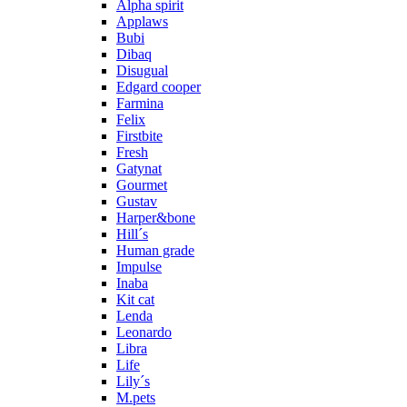
Alpha spirit
Applaws
Bubi
Dibaq
Disugual
Edgard cooper
Farmina
Felix
Firstbite
Fresh
Gatynat
Gourmet
Gustav
Harper&bone
Hill´s
Human grade
Impulse
Inaba
Kit cat
Lenda
Leonardo
Libra
Life
Lily´s
M.pets