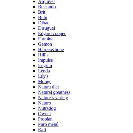
Arquivet
Belcando
Brit
Bubi
Dibaq
Disugual
Edgard cooper
Farmina
Gemon
Harper&bone
Hill´s
Impulse
Isegrim
Lenda
Lily's
Monge
Natura diet
Natural greatness
Nature´s variety
Naturo
Nutradog
Ownat
Proplan
Puro menú
Rafi