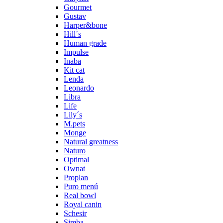
Gourmet
Gustav
Harper&bone
Hill´s
Human grade
Impulse
Inaba
Kit cat
Lenda
Leonardo
Libra
Life
Lily´s
M.pets
Monge
Natural greatness
Naturo
Optimal
Ownat
Proplan
Puro menú
Real bowl
Royal canin
Schesir
Simba