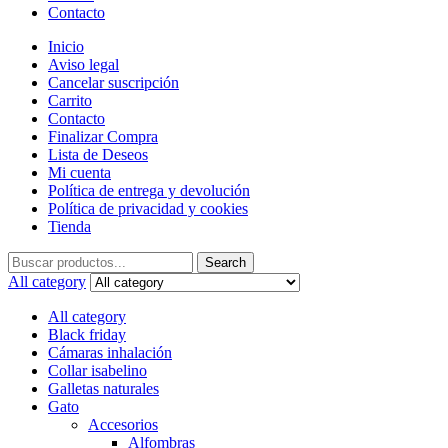
Contacto
Inicio
Aviso legal
Cancelar suscripción
Carrito
Contacto
Finalizar Compra
Lista de Deseos
Mi cuenta
Política de entrega y devolución
Política de privacidad y cookies
Tienda
Search
Search
for:
All category
All category
Black friday
Cámaras inhalación
Collar isabelino
Galletas naturales
Gato
Accesorios
Alfombras