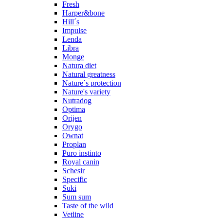
Fresh
Harper&bone
Hill´s
Impulse
Lenda
Libra
Monge
Natura diet
Natural greatness
Nature´s protection
Nature's variety
Nutradog
Optima
Orijen
Orygo
Ownat
Proplan
Puro instinto
Royal canin
Schesir
Specific
Suki
Sum sum
Taste of the wild
Vetline