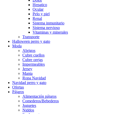
Dolor
Hepatico
Ocular
Pelo y piel
Renal
Sistema inmunitario
Sistema nervioso
Vitaminas y minerales
Transporte
Halloween perro y gato
Moda
Abrigos
Cubre cuellos
Cubre orejas
Impermeables
Jersey
Manta
Ropa Navidad
Navidad perro y gato
Ofertas
Pájaros
Alimentación pájaros
Comederos/Bebederos
Juguetes
Niddos