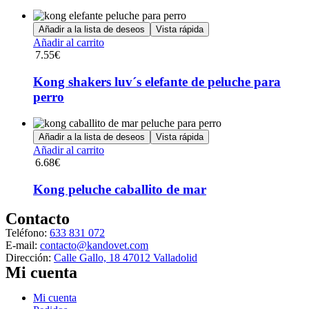
Las
opciones
Añadir a la lista de deseos
Vista rápida
se
Añadir al carrito
pueden
7.55
€
elegir
en
Kong shakers luv´s elefante de peluche para
la
perro
página
de
producto
Añadir a la lista de deseos
Vista rápida
Añadir al carrito
6.68
€
Kong peluche caballito de mar
Contacto
Teléfono:
633 831 072
E-mail:
contacto@kandovet.com
Dirección:
Calle Gallo, 18 47012 Valladolid
Mi cuenta
Menú
Mi cuenta