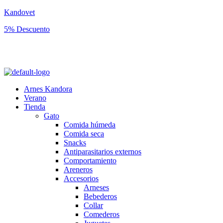
Kandovet
5% Descuento
Regístrate y consigue un código descuento del 5% en tu primera
compra.
Arnes Kandora
Verano
Tienda
Gato
Comida húmeda
Comida seca
Snacks
Antiparasitarios externos
Comportamiento
Areneros
Accesorios
Arneses
Bebederos
Collar
Comederos