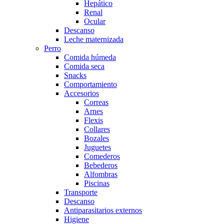
Hepático
Renal
Ocular
Descanso
Leche maternizada
Perro
Comida húmeda
Comida seca
Snacks
Comportamiento
Accesorios
Correas
Arnes
Flexis
Collares
Bozales
Juguetes
Comederos
Bebederos
Alfombras
Piscinas
Transporte
Descanso
Antiparasitarios externos
Higiene