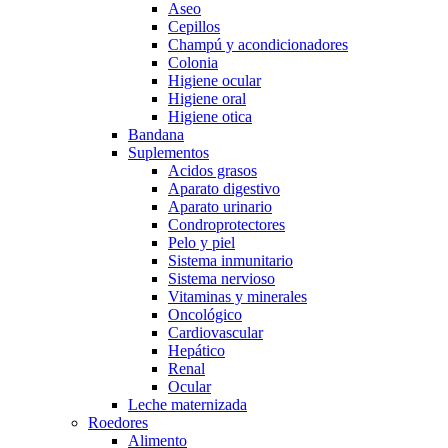
Aseo
Cepillos
Champú y acondicionadores
Colonia
Higiene ocular
Higiene oral
Higiene otica
Bandana
Suplementos
Acidos grasos
Aparato digestivo
Aparato urinario
Condroprotectores
Pelo y piel
Sistema inmunitario
Sistema nervioso
Vitaminas y minerales
Oncológico
Cardiovascular
Hepático
Renal
Ocular
Leche maternizada
Roedores
Alimento