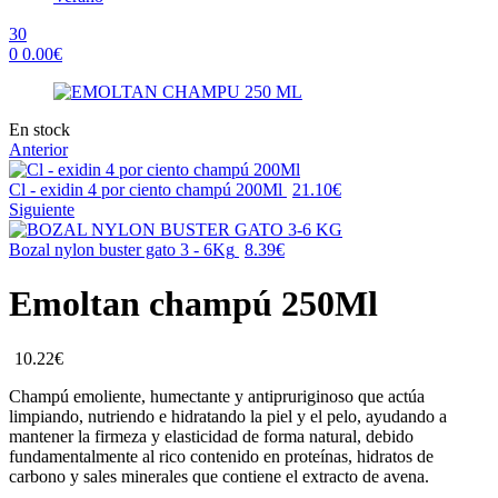
30
0
0.00
€
Menu
Availability:
En stock
Anterior
Cl - exidin 4 por ciento champú 200Ml
21.10
€
Siguiente
Bozal nylon buster gato 3 - 6Kg
8.39
€
Emoltan champú 250Ml
10.22
€
Champú emoliente, humectante y antipruriginoso que actúa
limpiando, nutriendo e hidratando la piel y el pelo, ayudando a
mantener la firmeza y elasticidad de forma natural, debido
fundamentalmente al rico contenido en proteínas, hidratos de
carbono y sales minerales que contiene el extracto de avena.