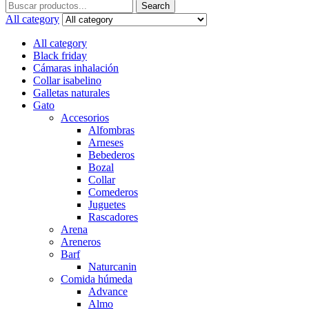
Search
Search
for:
All category
All category
Black friday
Cámaras inhalación
Collar isabelino
Galletas naturales
Gato
Accesorios
Alfombras
Arneses
Bebederos
Bozal
Collar
Comederos
Juguetes
Rascadores
Arena
Areneros
Barf
Naturcanin
Comida húmeda
Advance
Almo