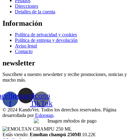
Pedidos
Direcciones
Detalles de la cuenta
Información
Menú
Política de privacidad y cookies
Política de entrega y devolución
Aviso legal
Contacto
newsletter
Suscríbete a nuestro newsletter y recibe promociones, noticias y
mucho más.
acebook-
Instagram
Icono
f
TikTok
© 2024 KandoVet. Todos los derechos reservados. Página
desarrollada por
Esloogan
.
Estás viendo:
Emoltan champú 250Ml
10.22
€