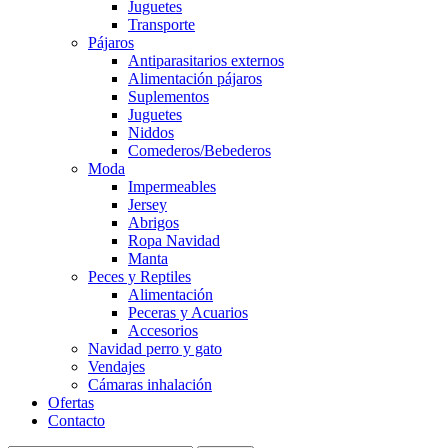
Juguetes
Transporte
Pájaros
Antiparasitarios externos
Alimentación pájaros
Suplementos
Juguetes
Niddos
Comederos/Bebederos
Moda
Impermeables
Jersey
Abrigos
Ropa Navidad
Manta
Peces y Reptiles
Alimentación
Peceras y Acuarios
Accesorios
Navidad perro y gato
Vendajes
Cámaras inhalación
Ofertas
Contacto