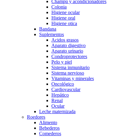
Champú y acondicionadores
Colonia
Higiene ocular
Higiene oral
Higiene otica
Bandana
Suplementos
Acidos grasos
Aparato digestivo
Aparato urinario
Condroprotectores
Pelo y piel
Sistema inmunitario
Sistema nervioso
Vitaminas y minerales
Oncológico
Cardiovascular
Hepático
Renal
Ocular
Leche maternizada
Roedores
Alimento
Bebederos
Comederos