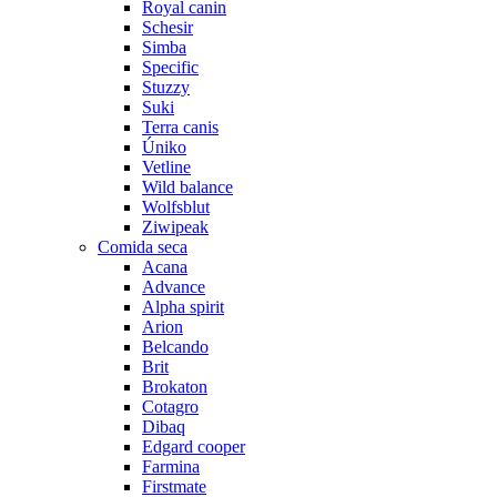
Royal canin
Schesir
Simba
Specific
Stuzzy
Suki
Terra canis
Úniko
Vetline
Wild balance
Wolfsblut
Ziwipeak
Comida seca
Acana
Advance
Alpha spirit
Arion
Belcando
Brit
Brokaton
Cotagro
Dibaq
Edgard cooper
Farmina
Firstmate