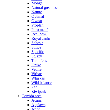
Monge
Natural greatness
Naturo
Optimal
Ownat
Proplan
Puro menú
Real bowl
Royal canin
Schesir
Simba
Specific
Stuzzy
Terra felis
Úniko
Vetlife
Virbac
Whiskas
Wild balance
Zen
Ziwipeak
Comida seca
Acana
Applaws
Arion