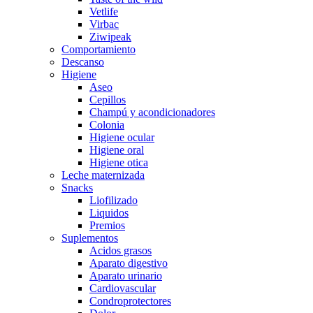
Vetlife
Virbac
Ziwipeak
Comportamiento
Descanso
Higiene
Aseo
Cepillos
Champú y acondicionadores
Colonia
Higiene ocular
Higiene oral
Higiene otica
Leche maternizada
Snacks
Liofilizado
Liquidos
Premios
Suplementos
Acidos grasos
Aparato digestivo
Aparato urinario
Cardiovascular
Condroprotectores