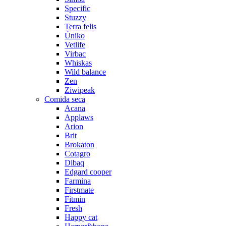
Specific
Stuzzy
Terra felis
Úniko
Vetlife
Virbac
Whiskas
Wild balance
Zen
Ziwipeak
Comida seca
Acana
Applaws
Arion
Brit
Brokaton
Cotagro
Dibaq
Edgard cooper
Farmina
Firstmate
Fitmin
Fresh
Happy cat