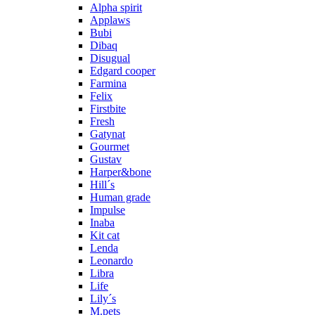
Alpha spirit
Applaws
Bubi
Dibaq
Disugual
Edgard cooper
Farmina
Felix
Firstbite
Fresh
Gatynat
Gourmet
Gustav
Harper&bone
Hill´s
Human grade
Impulse
Inaba
Kit cat
Lenda
Leonardo
Libra
Life
Lily´s
M.pets