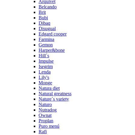
Arquivet
Belcando
Brit
Bubi
Dibaq
Disugual
Edgard cooper
Farmina
Gemon
Harper&bone
Hill´s
Impulse
Isegrim
Lenda
Lily's
Monge
Natura diet
Natural greatness
Nature´s variety
Naturo
Nutradog
Ownat
Proplan
Puro menú
Rafi