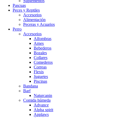
Suplementos
Pascuas
Peces y Reptiles
Accesorios
Alimentación
Peceras y Acuarios
Perro
Accesorios
Alfombras
Arnes
Bebederos
Bozales
Collares
Comederos
Correas
Flexis
Juguetes
Piscinas
Bandana
Barf
Naturcanin
Comida húmeda
Advance
Alpha spirit
Applaws