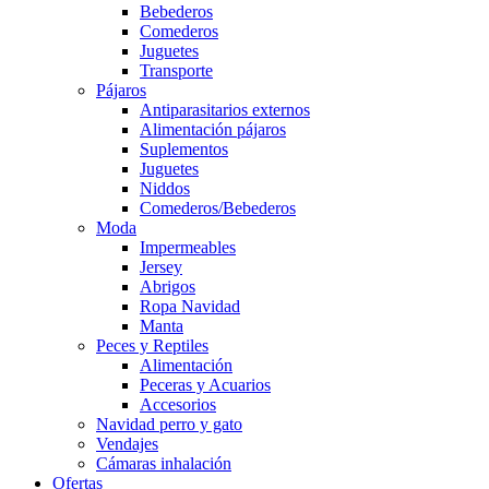
Bebederos
Comederos
Juguetes
Transporte
Pájaros
Antiparasitarios externos
Alimentación pájaros
Suplementos
Juguetes
Niddos
Comederos/Bebederos
Moda
Impermeables
Jersey
Abrigos
Ropa Navidad
Manta
Peces y Reptiles
Alimentación
Peceras y Acuarios
Accesorios
Navidad perro y gato
Vendajes
Cámaras inhalación
Ofertas