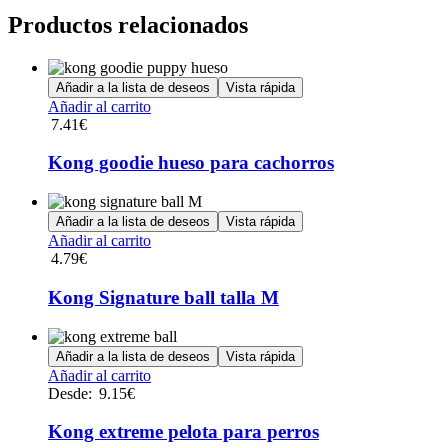
Productos relacionados
Añadir a la lista de deseos
Vista rápida
Añadir al carrito
7.41
€
Kong goodie hueso para cachorros
Añadir a la lista de deseos
Vista rápida
Añadir al carrito
4.79
€
Kong Signature ball talla M
Añadir a la lista de deseos
Vista rápida
Este
Añadir al carrito
producto
Desde:
9.15
€
tiene
múltiples
Kong extreme pelota para perros
variantes.