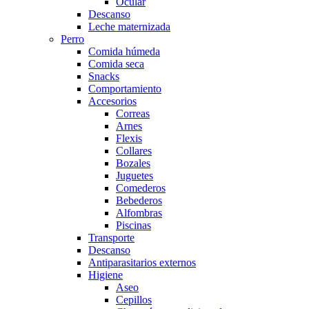
Ocular
Descanso
Leche maternizada
Perro
Comida húmeda
Comida seca
Snacks
Comportamiento
Accesorios
Correas
Arnes
Flexis
Collares
Bozales
Juguetes
Comederos
Bebederos
Alfombras
Piscinas
Transporte
Descanso
Antiparasitarios externos
Higiene
Aseo
Cepillos