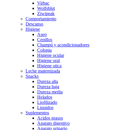
Virbac
Wolfsblut
Ziwipeak
Comportamiento
Descanso
Higiene
Aseo
Cepillos
Champú y acondicionadores
Colonia
Higiene ocular
Higiene oral
Higiene otica
Leche maternizada
Snacks
Dureza alta
Dureza baja
Dureza media
Helados
Liofilizado
Liquidos
Suplementos
Acidos grasos
Aparato digestivo
Aparato urinario