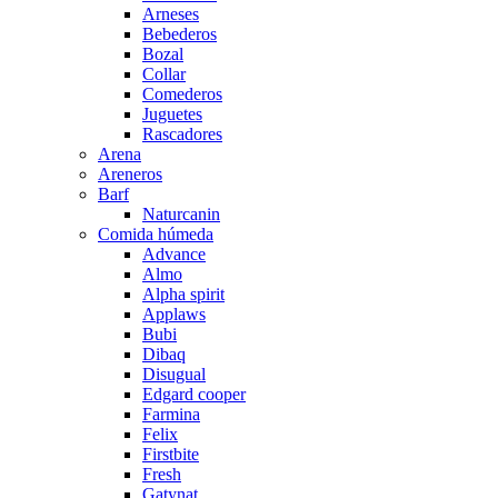
Arneses
Bebederos
Bozal
Collar
Comederos
Juguetes
Rascadores
Arena
Areneros
Barf
Naturcanin
Comida húmeda
Advance
Almo
Alpha spirit
Applaws
Bubi
Dibaq
Disugual
Edgard cooper
Farmina
Felix
Firstbite
Fresh
Gatynat