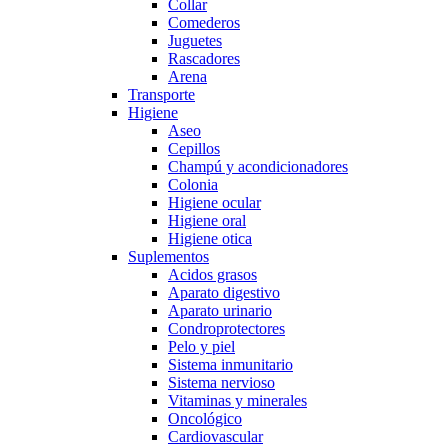
Collar
Comederos
Juguetes
Rascadores
Arena
Transporte
Higiene
Aseo
Cepillos
Champú y acondicionadores
Colonia
Higiene ocular
Higiene oral
Higiene otica
Suplementos
Acidos grasos
Aparato digestivo
Aparato urinario
Condroprotectores
Pelo y piel
Sistema inmunitario
Sistema nervioso
Vitaminas y minerales
Oncológico
Cardiovascular