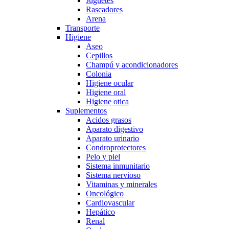
Juguetes
Rascadores
Arena
Transporte
Higiene
Aseo
Cepillos
Champú y acondicionadores
Colonia
Higiene ocular
Higiene oral
Higiene otica
Suplementos
Acidos grasos
Aparato digestivo
Aparato urinario
Condroprotectores
Pelo y piel
Sistema inmunitario
Sistema nervioso
Vitaminas y minerales
Oncológico
Cardiovascular
Hepático
Renal