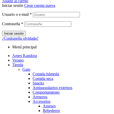
Añadir al carrito
Iniciar sesión
Crear cuenta nueva
Usuario o e-mail
*
Contraseña
*
Iniciar sesión
¿Contraseña olvidada?
Menú principal
Arnes Kandora
Verano
Tienda
Gato
Comida húmeda
Comida seca
Snacks
Antiparasitarios externos
Comportamiento
Areneros
Accesorios
Arneses
Bebederos