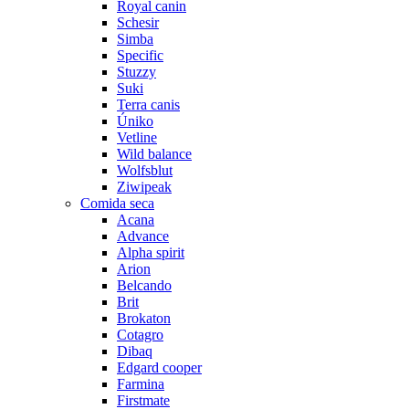
Royal canin
Schesir
Simba
Specific
Stuzzy
Suki
Terra canis
Úniko
Vetline
Wild balance
Wolfsblut
Ziwipeak
Comida seca
Acana
Advance
Alpha spirit
Arion
Belcando
Brit
Brokaton
Cotagro
Dibaq
Edgard cooper
Farmina
Firstmate