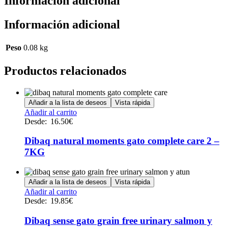
Información adicional
Información adicional
Peso
0.08 kg
Productos relacionados
Añadir a la lista de deseos
Vista rápida
Este
Añadir al carrito
producto
Desde:
16.50
€
tiene
múltiples
Dibaq natural moments gato complete care 2 –
variantes.
7KG
Las
opciones
se
Añadir a la lista de deseos
Vista rápida
pueden
Este
Añadir al carrito
elegir
producto
Desde:
19.85
€
en
tiene
la
múltiples
Dibaq sense gato grain free urinary salmon y
página
variantes.