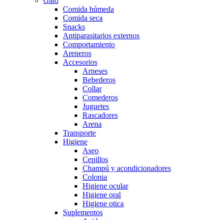
Gato
Comida húmeda
Comida seca
Snacks
Antiparasitarios externos
Comportamiento
Areneros
Accesorios
Arneses
Bebederos
Collar
Comederos
Juguetes
Rascadores
Arena
Transporte
Higiene
Aseo
Cepillos
Champú y acondicionadores
Colonia
Higiene ocular
Higiene oral
Higiene otica
Suplementos