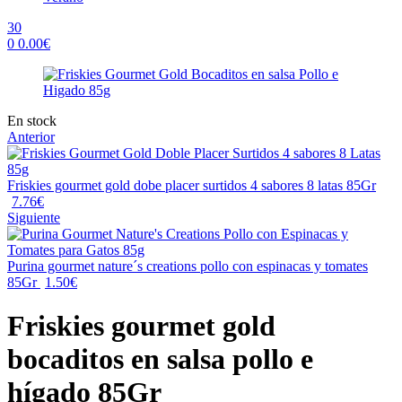
30
0
0.00
€
Menu
Availability:
En stock
Anterior
Friskies gourmet gold dobe placer surtidos 4 sabores 8 latas 85Gr
7.76
€
Siguiente
Purina gourmet nature´s creations pollo con espinacas y tomates
85Gr
1.50
€
Friskies gourmet gold
bocaditos en salsa pollo e
hígado 85Gr