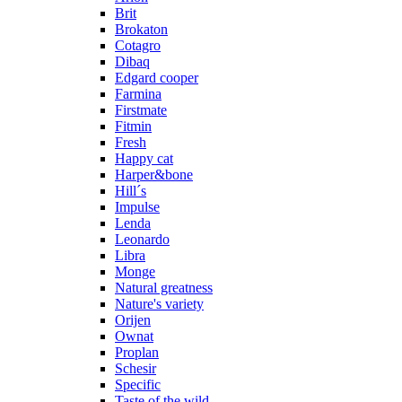
Brit
Brokaton
Cotagro
Dibaq
Edgard cooper
Farmina
Firstmate
Fitmin
Fresh
Happy cat
Harper&bone
Hill´s
Impulse
Lenda
Leonardo
Libra
Monge
Natural greatness
Nature's variety
Orijen
Ownat
Proplan
Schesir
Specific
Taste of the wild