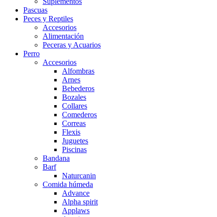
Suplementos
Pascuas
Peces y Reptiles
Accesorios
Alimentación
Peceras y Acuarios
Perro
Accesorios
Alfombras
Arnes
Bebederos
Bozales
Collares
Comederos
Correas
Flexis
Juguetes
Piscinas
Bandana
Barf
Naturcanin
Comida húmeda
Advance
Alpha spirit
Applaws