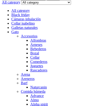
for:
All category
All category
Black friday
Cámaras inhalación
Collar isabelino
Galletas naturales
Gato
Accesorios
Alfombras
Arneses
Bebederos
Bozal
Collar
Comederos
Juguetes
Rascadores
Arena
Areneros
Barf
Naturcanin
Comida húmeda
Advance
Almo
Alpha spirit