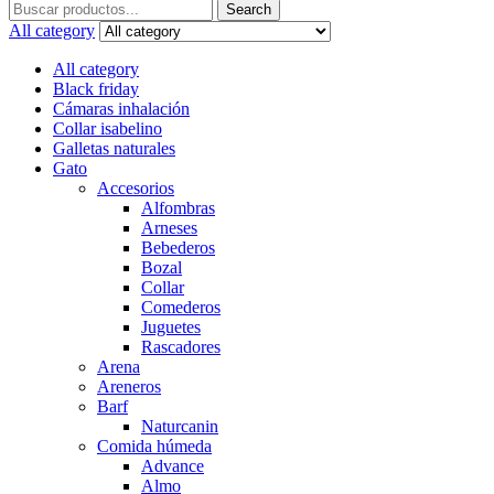
Search
Search
for:
All category
All category
Black friday
Cámaras inhalación
Collar isabelino
Galletas naturales
Gato
Accesorios
Alfombras
Arneses
Bebederos
Bozal
Collar
Comederos
Juguetes
Rascadores
Arena
Areneros
Barf
Naturcanin
Comida húmeda
Advance
Almo