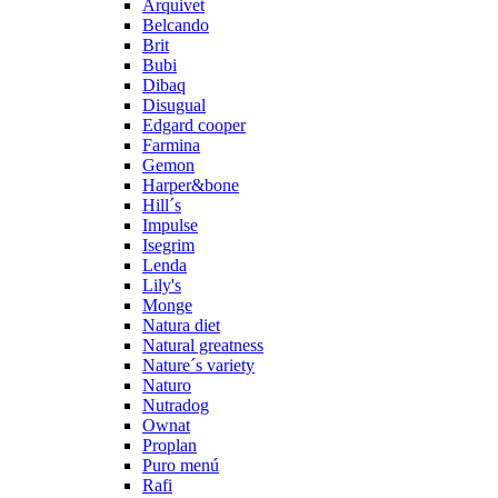
Arquivet
Belcando
Brit
Bubi
Dibaq
Disugual
Edgard cooper
Farmina
Gemon
Harper&bone
Hill´s
Impulse
Isegrim
Lenda
Lily's
Monge
Natura diet
Natural greatness
Nature´s variety
Naturo
Nutradog
Ownat
Proplan
Puro menú
Rafi