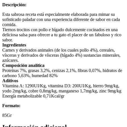
Descripción:
Esta sabrosa receta está especialmente elaborada para mimar su
sofisticado paladar con una experiencia diferente de sabor en cada
comida.
Tiernos trocitos con pollo e hígado dulcemente cocinados en una
deliciosa salsa para ofrecer a tu gato el placer de un fabuloso y rico
sabor.
Ingredientes
Carnes y derivados animales (de los cuales pollo 4%), cereales,
vísceras y derivados de vísceras (hígado 4%) sustancias minerales,
azúcares.
Composición analítica
Proteínas 7%, grasas 3,2%, cenizas 2,1%, fibras 0,07%, hidratos de
carbono 5,63%, humedad 82%
Aditivos
Vitamina A: 1290UI/Kg, vitamina D3: 200UI/Kg, hierro 9mg/kg,
yodo 2mg/kg, cobre 0,8mg/kg, manganeso 1,7mg/kg, zinc 9mg/kg
Energía metabolizable 0,71Kcal/gr
Formato:
85Gr