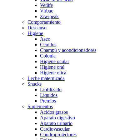
Vetlife
Virbac
Ziwipeak
Comportamiento
Descanso
Higiene
Aseo
Cepillos
Champú y acondicionadores
Colonia
Higiene ocular
Higiene oral
Higiene otica
Leche maternizada
Snacks
Liofilizado
Liquidos
Premios
Suplementos
Acidos grasos
Aparato digestivo
Aparato urinario
Cardiovascular
Condroprotectores