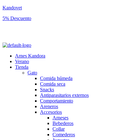
Kandovet
5% Descuento
Regístrate y consigue un código descuento del 5% en tu primera
compra.
Arnes Kandora
Verano
Tienda
Gato
Comida húmeda
Comida seca
Snacks
Antiparasitarios externos
Comportamiento
Areneros
Accesorios
Arneses
Bebederos
Collar
Comederos