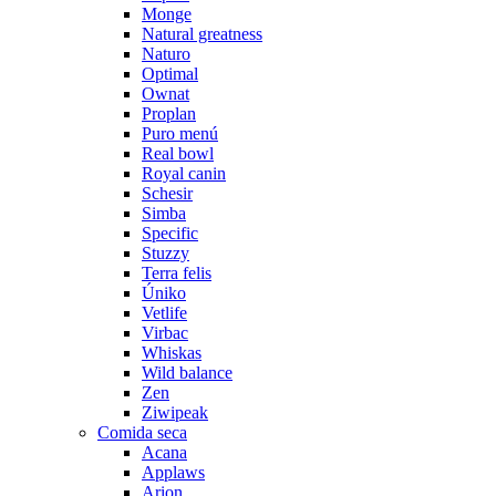
Monge
Natural greatness
Naturo
Optimal
Ownat
Proplan
Puro menú
Real bowl
Royal canin
Schesir
Simba
Specific
Stuzzy
Terra felis
Úniko
Vetlife
Virbac
Whiskas
Wild balance
Zen
Ziwipeak
Comida seca
Acana
Applaws
Arion