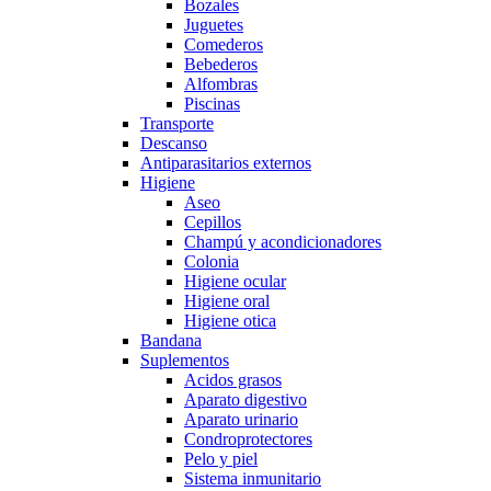
Bozales
Juguetes
Comederos
Bebederos
Alfombras
Piscinas
Transporte
Descanso
Antiparasitarios externos
Higiene
Aseo
Cepillos
Champú y acondicionadores
Colonia
Higiene ocular
Higiene oral
Higiene otica
Bandana
Suplementos
Acidos grasos
Aparato digestivo
Aparato urinario
Condroprotectores
Pelo y piel
Sistema inmunitario