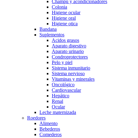
Champú y acondicionadores
Colonia
Higiene ocular
Higiene oral
Higiene otica
Bandana
Suplementos
Acidos grasos
Aparato digestivo
Aparato urinario
Condroprotectores
Pelo y piel
Sistema inmunitario
Sistema nervioso
Vitaminas y minerales
Oncológico
Cardiovascular
Hepático
Renal
Ocular
Leche maternizada
Roedores
Alimento
Bebederos
Comederos