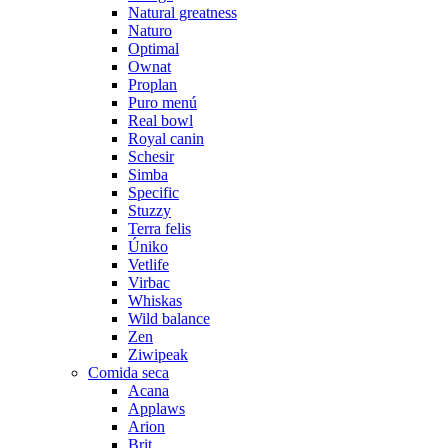
Natural greatness
Naturo
Optimal
Ownat
Proplan
Puro menú
Real bowl
Royal canin
Schesir
Simba
Specific
Stuzzy
Terra felis
Úniko
Vetlife
Virbac
Whiskas
Wild balance
Zen
Ziwipeak
Comida seca
Acana
Applaws
Arion
Brit