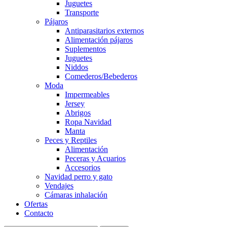
Juguetes
Transporte
Pájaros
Antiparasitarios externos
Alimentación pájaros
Suplementos
Juguetes
Niddos
Comederos/Bebederos
Moda
Impermeables
Jersey
Abrigos
Ropa Navidad
Manta
Peces y Reptiles
Alimentación
Peceras y Acuarios
Accesorios
Navidad perro y gato
Vendajes
Cámaras inhalación
Ofertas
Contacto