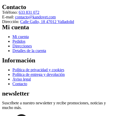
página
Las
Contacto
de
opciones
producto
Teléfono:
633 831 072
se
E-mail:
contacto@kandovet.com
pueden
Dirección:
Calle Gallo, 18 47012 Valladolid
elegir
Mi cuenta
en
la
Menú
Mi cuenta
página
Pedidos
de
Direcciones
producto
Detalles de la cuenta
Información
Menú
Política de privacidad y cookies
Política de entrega y devolución
Aviso legal
Contacto
newsletter
Suscríbete a nuestro newsletter y recibe promociones, noticias y
mucho más.