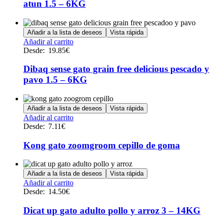
de
atun 1.5 – 6KG
Las
producto
opciones
se
Añadir a la lista de deseos
Vista rápida
pueden
Este
Añadir al carrito
elegir
producto
Desde:
19.85
€
en
tiene
la
múltiples
Dibaq sense gato grain free delicious pescado y
página
variantes.
de
pavo 1.5 – 6KG
Las
producto
opciones
se
Añadir a la lista de deseos
Vista rápida
pueden
Este
Añadir al carrito
elegir
producto
Desde:
7.11
€
en
tiene
la
múltiples
Kong gato zoomgroom cepillo de goma
página
variantes.
de
Las
producto
opciones
Añadir a la lista de deseos
Vista rápida
se
Este
Añadir al carrito
pueden
producto
Desde:
14.50
€
elegir
tiene
en
múltiples
Dicat up gato adulto pollo y arroz 3 – 14KG
la
variantes.