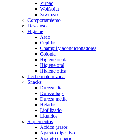
Virbac
Wolfsblut
Ziwipeak
Comportamiento
Descanso
Higiene
Aseo
Cepillos
Champú y acondicionadores
Colonia
Higiene ocular
Higiene oral
Higiene otica
Leche maternizada
Snacks
Dureza alta
Dureza baja
Dureza media
Helados
Liofilizado
Liquidos
Suplementos
Acidos grasos
Aparato digestivo
Aparato urinario