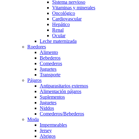
Sistema nervioso
Vitaminas y minerales
Oncológico
Cardiovascular
Hepático
Renal
Ocular
Leche maternizada
Roedores
Alimento
Bebederos
Comederos
Juguetes
Transporte
Pájaros
Antiparasitarios externos
Alimentación pájaros
Suplementos
Juguetes
Niddos
Comederos/Bebederos
Moda
Impermeables
Jersey
Abrigos