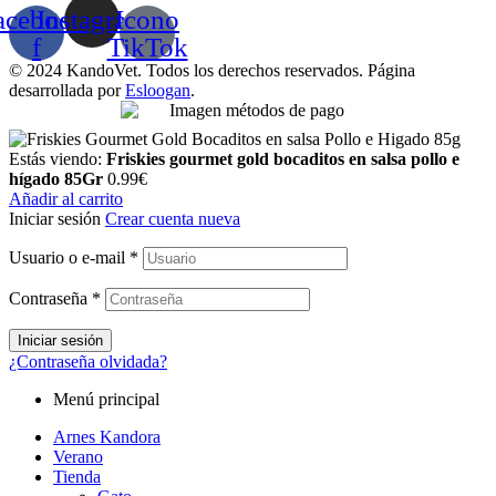
acebook-
Instagram
Icono
f
TikTok
© 2024 KandoVet. Todos los derechos reservados. Página
desarrollada por
Esloogan
.
Estás viendo:
Friskies gourmet gold bocaditos en salsa pollo e
hígado 85Gr
0.99
€
Añadir al carrito
Iniciar sesión
Crear cuenta nueva
Usuario o e-mail
*
Contraseña
*
Iniciar sesión
¿Contraseña olvidada?
Menú principal
Arnes Kandora
Verano
Tienda