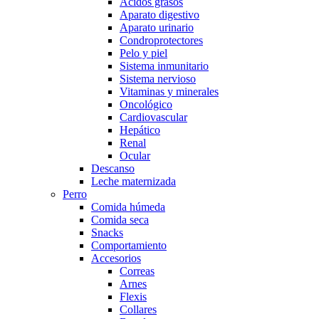
Acidos grasos
Aparato digestivo
Aparato urinario
Condroprotectores
Pelo y piel
Sistema inmunitario
Sistema nervioso
Vitaminas y minerales
Oncológico
Cardiovascular
Hepático
Renal
Ocular
Descanso
Leche maternizada
Perro
Comida húmeda
Comida seca
Snacks
Comportamiento
Accesorios
Correas
Arnes
Flexis
Collares