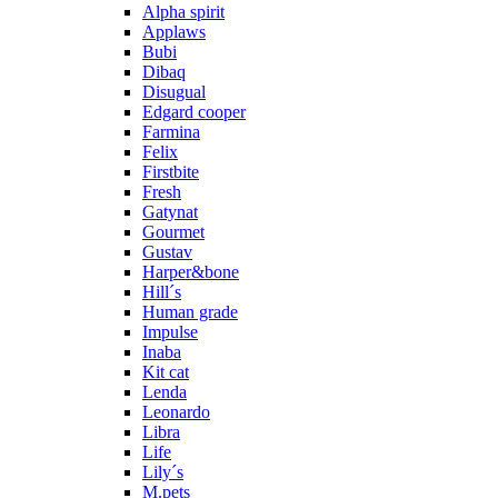
Alpha spirit
Applaws
Bubi
Dibaq
Disugual
Edgard cooper
Farmina
Felix
Firstbite
Fresh
Gatynat
Gourmet
Gustav
Harper&bone
Hill´s
Human grade
Impulse
Inaba
Kit cat
Lenda
Leonardo
Libra
Life
Lily´s
M.pets