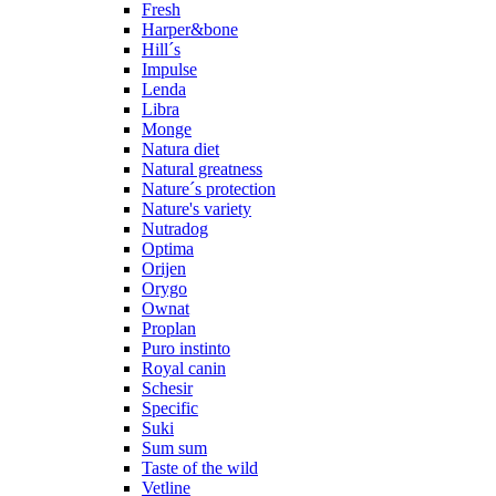
Fresh
Harper&bone
Hill´s
Impulse
Lenda
Libra
Monge
Natura diet
Natural greatness
Nature´s protection
Nature's variety
Nutradog
Optima
Orijen
Orygo
Ownat
Proplan
Puro instinto
Royal canin
Schesir
Specific
Suki
Sum sum
Taste of the wild
Vetline