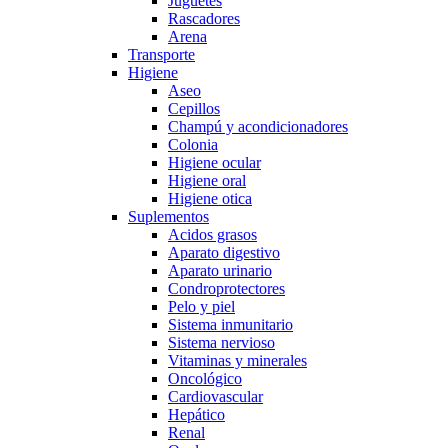
Juguetes
Rascadores
Arena
Transporte
Higiene
Aseo
Cepillos
Champú y acondicionadores
Colonia
Higiene ocular
Higiene oral
Higiene otica
Suplementos
Acidos grasos
Aparato digestivo
Aparato urinario
Condroprotectores
Pelo y piel
Sistema inmunitario
Sistema nervioso
Vitaminas y minerales
Oncológico
Cardiovascular
Hepático
Renal