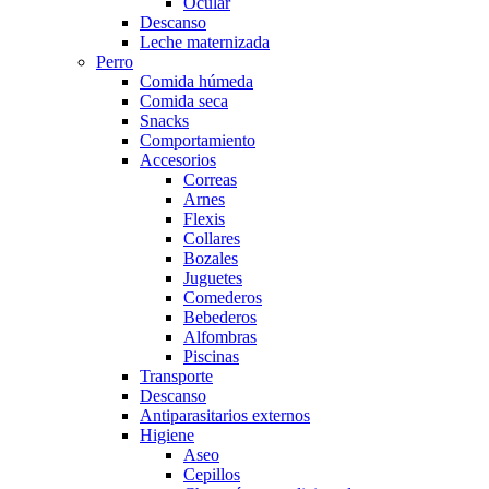
Ocular
Descanso
Leche maternizada
Perro
Comida húmeda
Comida seca
Snacks
Comportamiento
Accesorios
Correas
Arnes
Flexis
Collares
Bozales
Juguetes
Comederos
Bebederos
Alfombras
Piscinas
Transporte
Descanso
Antiparasitarios externos
Higiene
Aseo
Cepillos