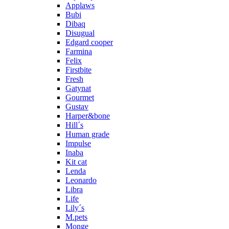
Applaws
Bubi
Dibaq
Disugual
Edgard cooper
Farmina
Felix
Firstbite
Fresh
Gatynat
Gourmet
Gustav
Harper&bone
Hill´s
Human grade
Impulse
Inaba
Kit cat
Lenda
Leonardo
Libra
Life
Lily´s
M.pets
Monge