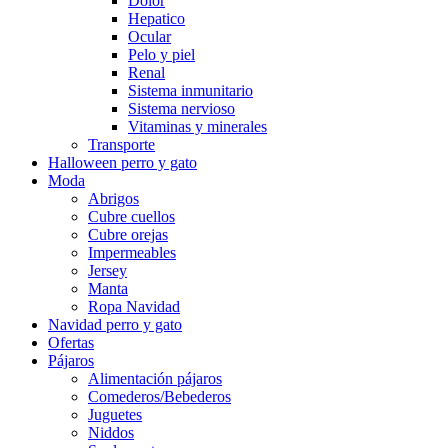
Dolor
Hepatico
Ocular
Pelo y piel
Renal
Sistema inmunitario
Sistema nervioso
Vitaminas y minerales
Transporte
Halloween perro y gato
Moda
Abrigos
Cubre cuellos
Cubre orejas
Impermeables
Jersey
Manta
Ropa Navidad
Navidad perro y gato
Ofertas
Pájaros
Alimentación pájaros
Comederos/Bebederos
Juguetes
Niddos