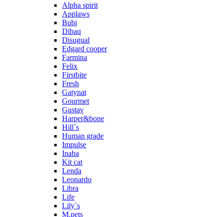
Alpha spirit
Applaws
Bubi
Dibaq
Disugual
Edgard cooper
Farmina
Felix
Firstbite
Fresh
Gatynat
Gourmet
Gustav
Harper&bone
Hill´s
Human grade
Impulse
Inaba
Kit cat
Lenda
Leonardo
Libra
Life
Lily´s
M.pets