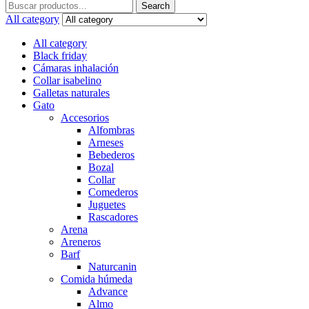
Search
Search
for:
All category
All category
Black friday
Cámaras inhalación
Collar isabelino
Galletas naturales
Gato
Accesorios
Alfombras
Arneses
Bebederos
Bozal
Collar
Comederos
Juguetes
Rascadores
Arena
Areneros
Barf
Naturcanin
Comida húmeda
Advance
Almo