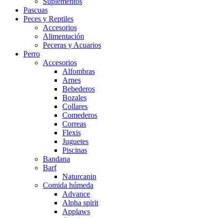
Suplementos
Pascuas
Peces y Reptiles
Accesorios
Alimentación
Peceras y Acuarios
Perro
Accesorios
Alfombras
Arnes
Bebederos
Bozales
Collares
Comederos
Correas
Flexis
Juguetes
Piscinas
Bandana
Barf
Naturcanin
Comida húmeda
Advance
Alpha spirit
Applaws