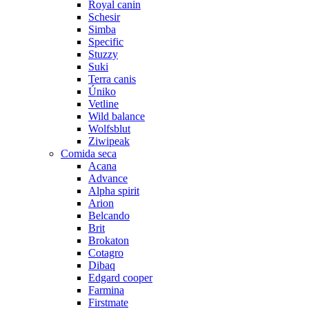
Royal canin
Schesir
Simba
Specific
Stuzzy
Suki
Terra canis
Úniko
Vetline
Wild balance
Wolfsblut
Ziwipeak
Comida seca
Acana
Advance
Alpha spirit
Arion
Belcando
Brit
Brokaton
Cotagro
Dibaq
Edgard cooper
Farmina
Firstmate