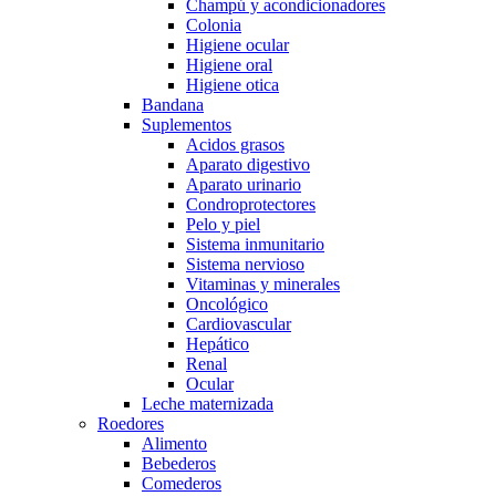
Champú y acondicionadores
Colonia
Higiene ocular
Higiene oral
Higiene otica
Bandana
Suplementos
Acidos grasos
Aparato digestivo
Aparato urinario
Condroprotectores
Pelo y piel
Sistema inmunitario
Sistema nervioso
Vitaminas y minerales
Oncológico
Cardiovascular
Hepático
Renal
Ocular
Leche maternizada
Roedores
Alimento
Bebederos
Comederos