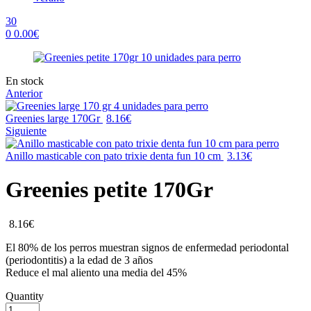
30
0
0.00
€
Menu
Availability:
En stock
Anterior
Greenies large 170Gr
8.16
€
Siguiente
Anillo masticable con pato trixie denta fun 10 cm
3.13
€
Greenies petite 170Gr
8.16
€
El 80% de los perros muestran signos de enfermedad periodontal
(periodontitis) a la edad de 3 años
Reduce el mal aliento una media del 45%
Quantity