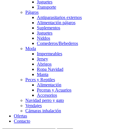
Juguetes
Transporte
Pájaros
Antiparasitarios externos
Alimentación pájaros
Suplementos
Juguetes
Niddos
Comederos/Bebederos
Moda
Impermeables
Jersey
Abrigos
Ropa Navidad
Manta
Peces y Reptiles
Alimentación
Peceras y Acuarios
Accesorios
Navidad perro y gato
Vendajes
Cámaras inhalación
Ofertas
Contacto