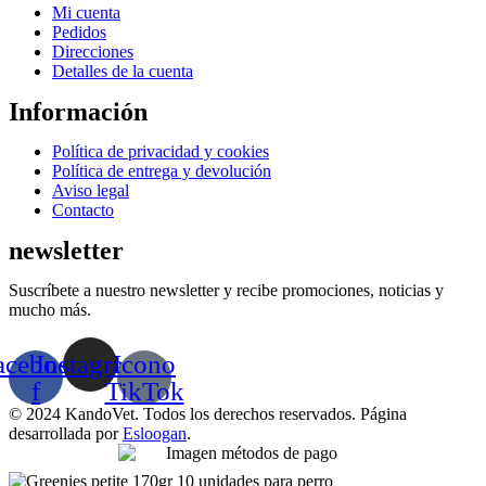
Menú
Mi cuenta
Pedidos
Direcciones
Detalles de la cuenta
Información
Menú
Política de privacidad y cookies
Política de entrega y devolución
Aviso legal
Contacto
newsletter
Suscríbete a nuestro newsletter y recibe promociones, noticias y
mucho más.
acebook-
Instagram
Icono
f
TikTok
© 2024 KandoVet. Todos los derechos reservados. Página
desarrollada por
Esloogan
.