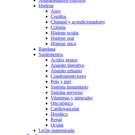
Antiparasitarios externos
Higiene
Aseo
Cepillos
Champú y acondicionadores
Colonia
Higiene ocular
Higiene oral
Higiene otica
Bandana
Suplementos
Acidos grasos
Aparato digestivo
Aparato urinario
Condroprotectores
Pelo y piel
Sistema inmunitario
Sistema nervioso
Vitaminas y minerales
Oncológico
Cardiovascular
Hepático
Renal
Ocular
Leche maternizada