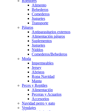
Roedores
Alimento
Bebederos
Comederos
Juguetes
Transporte
Pájaros
Antiparasitarios externos
Alimentación pájaros
Suplementos
Juguetes
Niddos
Comederos/Bebederos
Moda
Impermeables
Jersey
Abrigos
Ropa Navidad
Manta
Peces y Reptiles
Alimentación
Peceras y Acuarios
Accesorios
Navidad perro y gato
Vendajes