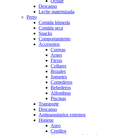
Ocular
Descanso
Leche maternizada
Perro
Comida húmeda
Comida seca
Snacks
Comportamiento
Accesorios
Correas
Arnes
Flexis
Collares
Bozales
Juguetes
Comederos
Bebederos
Alfombras
Piscinas
Transporte
Descanso
Antiparasitarios externos
Higiene
Aseo
Cepillos