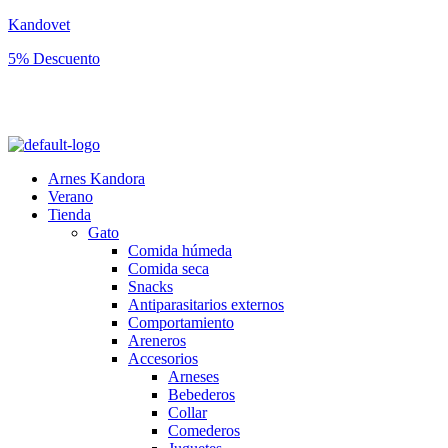
Kandovet
5% Descuento
Regístrate y consigue un código descuento del 5% en tu primera
compra.
Arnes Kandora
Verano
Tienda
Gato
Comida húmeda
Comida seca
Snacks
Antiparasitarios externos
Comportamiento
Areneros
Accesorios
Arneses
Bebederos
Collar
Comederos