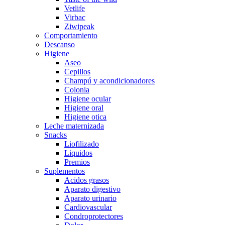
Vetlife
Virbac
Ziwipeak
Comportamiento
Descanso
Higiene
Aseo
Cepillos
Champú y acondicionadores
Colonia
Higiene ocular
Higiene oral
Higiene otica
Leche maternizada
Snacks
Liofilizado
Liquidos
Premios
Suplementos
Acidos grasos
Aparato digestivo
Aparato urinario
Cardiovascular
Condroprotectores