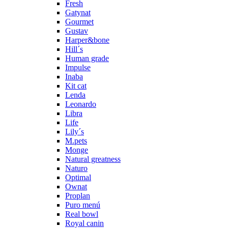
Fresh
Gatynat
Gourmet
Gustav
Harper&bone
Hill´s
Human grade
Impulse
Inaba
Kit cat
Lenda
Leonardo
Libra
Life
Lily´s
M.pets
Monge
Natural greatness
Naturo
Optimal
Ownat
Proplan
Puro menú
Real bowl
Royal canin