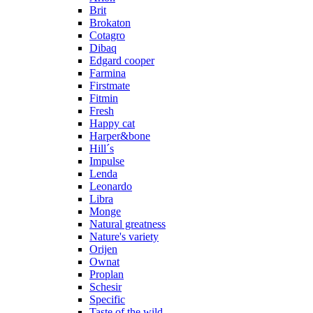
Brit
Brokaton
Cotagro
Dibaq
Edgard cooper
Farmina
Firstmate
Fitmin
Fresh
Happy cat
Harper&bone
Hill´s
Impulse
Lenda
Leonardo
Libra
Monge
Natural greatness
Nature's variety
Orijen
Ownat
Proplan
Schesir
Specific
Taste of the wild