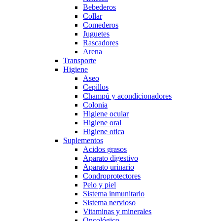
Bebederos
Collar
Comederos
Juguetes
Rascadores
Arena
Transporte
Higiene
Aseo
Cepillos
Champú y acondicionadores
Colonia
Higiene ocular
Higiene oral
Higiene otica
Suplementos
Acidos grasos
Aparato digestivo
Aparato urinario
Condroprotectores
Pelo y piel
Sistema inmunitario
Sistema nervioso
Vitaminas y minerales
Oncológico