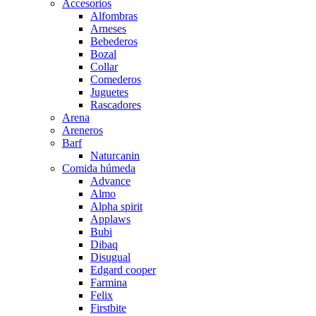
Accesorios
Alfombras
Arneses
Bebederos
Bozal
Collar
Comederos
Juguetes
Rascadores
Arena
Areneros
Barf
Naturcanin
Comida húmeda
Advance
Almo
Alpha spirit
Applaws
Bubi
Dibaq
Disugual
Edgard cooper
Farmina
Felix
Firstbite