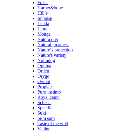
Fresh
Harper&bone
Hill´s
Impulse
Lenda
Libra
Monge
Natura diet
Natural greatness
Nature´s protection
Nature's variety
Nutradog
Optima
Orijen
Orygo
Ownat
Proplan
Puro instinto
Royal canin
Schesir
Specific
Suki
Sum sum
Taste of the wild
Vetline