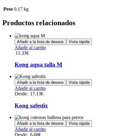
Peso
0.17 kg
Productos relacionados
Añadir a la lista de deseos
Vista rápida
Añadir al carrito
11.33
€
Kong aqua talla M
Añadir a la lista de deseos
Vista rápida
Este
Añadir al carrito
producto
Desde:
17.13
€
tiene
múltiples
Kong safestix
variantes.
Las
opciones
Añadir a la lista de deseos
Vista rápida
se
Este
Añadir al carrito
pueden
producto
Desde:
6.68
€