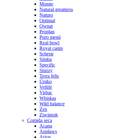
Monge
Natural greatness
Naturo
Optimal
Ownat
Proplan
Puro menú
Real bowl
Royal canin
Schesir
Simba
Specific
Stuzzy
Terra felis
Úniko
Vetlife
Virbac
Whiskas
Wild balance
Zen
Ziwipeak
Comida seca
Acana
Applaws
Arion