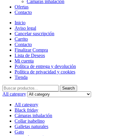
Cámaras inhalación
Ofertas
Contacto
Inicio
Aviso legal
Cancelar suscripción
Carrito
Contacto
Finalizar Compra
Lista de Deseos
Mi cuenta
Política de entrega y devolución
Política de privacidad y cookies
Tienda
Search
Search
for:
All category
All category
Black friday
Cámaras inhalación
Collar isabelino
Galletas naturales
Gato