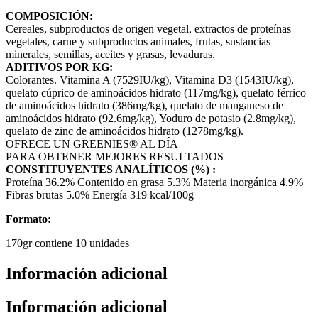
COMPOSICIÓN:
Cereales, subproductos de origen vegetal, extractos de proteínas
vegetales, carne y subproductos animales, frutas, sustancias
minerales, semillas, aceites y grasas, levaduras.
ADITIVOS POR KG:
Colorantes. Vitamina A (7529IU/kg), Vitamina D3 (1543IU/kg),
quelato cúprico de aminoácidos hidrato (117mg/kg), quelato férrico
de aminoácidos hidrato (386mg/kg), quelato de manganeso de
aminoácidos hidrato (92.6mg/kg), Yoduro de potasio (2.8mg/kg),
quelato de zinc de aminoácidos hidrato (1278mg/kg).
OFRECE UN GREENIES® AL DÍA
PARA OBTENER MEJORES RESULTADOS
CONSTITUYENTES ANALÍTICOS (%) :
Proteína 36.2% Contenido en grasa 5.3% Materia inorgánica 4.9%
Fibras brutas 5.0% Energía 319 kcal/100g
Formato:
170gr contiene 10 unidades
Información adicional
Información adicional