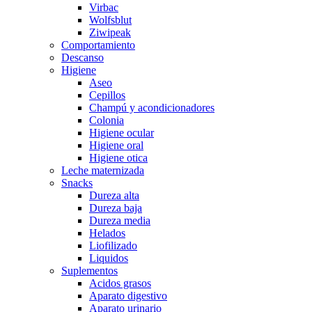
Virbac
Wolfsblut
Ziwipeak
Comportamiento
Descanso
Higiene
Aseo
Cepillos
Champú y acondicionadores
Colonia
Higiene ocular
Higiene oral
Higiene otica
Leche maternizada
Snacks
Dureza alta
Dureza baja
Dureza media
Helados
Liofilizado
Liquidos
Suplementos
Acidos grasos
Aparato digestivo
Aparato urinario