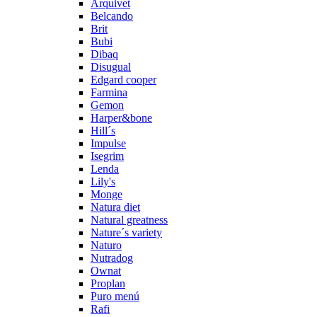
Arquivet
Belcando
Brit
Bubi
Dibaq
Disugual
Edgard cooper
Farmina
Gemon
Harper&bone
Hill´s
Impulse
Isegrim
Lenda
Lily's
Monge
Natura diet
Natural greatness
Nature´s variety
Naturo
Nutradog
Ownat
Proplan
Puro menú
Rafi