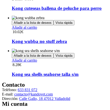
elegir
tiene
en
múltiples
Kong cuteseas ballena de peluche para perro
la
variantes.
página
Las
de
opciones
Añadir a la lista de deseos
Vista rápida
producto
se
Añadir al carrito
pueden
10.02
€
elegir
en
Kong wubba no stuff zebra
la
página
de
Añadir a la lista de deseos
Vista rápida
producto
Añadir al carrito
8.28
€
Kong sea shells seahorse talla s/m
Contacto
Teléfono:
633 831 072
E-mail:
contacto@kandovet.com
Dirección:
Calle Gallo, 18 47012 Valladolid
Mi cuenta