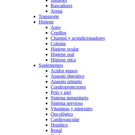
Juguetes
Rascadores
Arena
Transporte
Higiene
Aseo
Cepillos
Champú y acondicionadores
Colonia
Higiene ocular
Higiene oral
Higiene otica
Suplementos
Acidos grasos
Aparato digestivo
Aparato urinario
Condroprotectores
Pelo y piel
Sistema inmunitario
Sistema nervioso
Vitaminas y minerales
Oncológico
Cardiovascular
Hepático
Renal