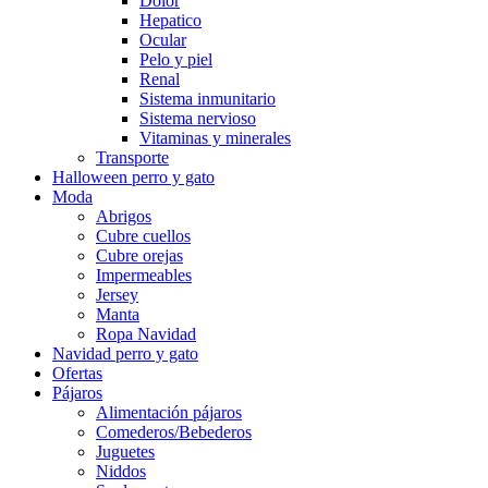
Dolor
Hepatico
Ocular
Pelo y piel
Renal
Sistema inmunitario
Sistema nervioso
Vitaminas y minerales
Transporte
Halloween perro y gato
Moda
Abrigos
Cubre cuellos
Cubre orejas
Impermeables
Jersey
Manta
Ropa Navidad
Navidad perro y gato
Ofertas
Pájaros
Alimentación pájaros
Comederos/Bebederos
Juguetes
Niddos