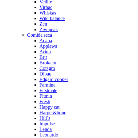
Vetlife
Virbac
Whiskas
Wild balance
Zen
Ziwipeak
Comida seca
Acana
Applaws
Arion
Brit
Brokaton
Cotagro
Dibaq
Edgard cooper
Farmina
Firstmate
Fitmin
Fresh
Happy cat
Harper&bone
Hill´s
Impulse
Lenda
Leonardo