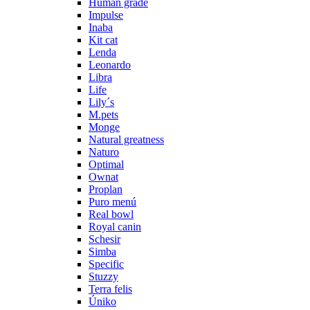
Human grade
Impulse
Inaba
Kit cat
Lenda
Leonardo
Libra
Life
Lily´s
M.pets
Monge
Natural greatness
Naturo
Optimal
Ownat
Proplan
Puro menú
Real bowl
Royal canin
Schesir
Simba
Specific
Stuzzy
Terra felis
Úniko