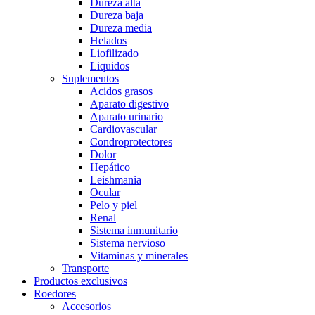
Dureza alta
Dureza baja
Dureza media
Helados
Liofilizado
Liquidos
Suplementos
Acidos grasos
Aparato digestivo
Aparato urinario
Cardiovascular
Condroprotectores
Dolor
Hepático
Leishmania
Ocular
Pelo y piel
Renal
Sistema inmunitario
Sistema nervioso
Vitaminas y minerales
Transporte
Productos exclusivos
Roedores
Accesorios