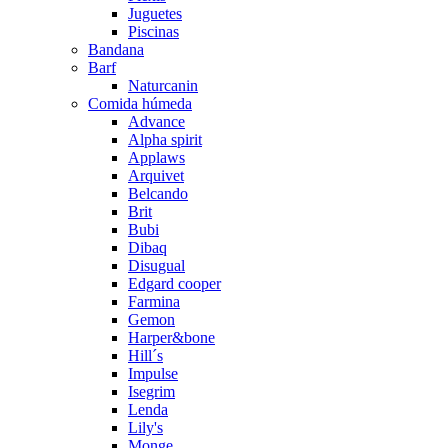
Juguetes
Piscinas
Bandana
Barf
Naturcanin
Comida húmeda
Advance
Alpha spirit
Applaws
Arquivet
Belcando
Brit
Bubi
Dibaq
Disugual
Edgard cooper
Farmina
Gemon
Harper&bone
Hill´s
Impulse
Isegrim
Lenda
Lily's
Monge