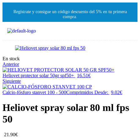
Regístrate y consigue un código descuento del 5% en tu primera
compra.
En stock
Anterior
Heliovet protector solar 50gr spf50+
16.51
€
Siguiente
Calcio-fósfuro stanvet 100 - 500Comprimidos
Desde:
9.02
€
Heliovet spray solar 80 ml fps
50
21.90
€