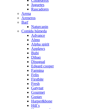
Comederos
Juguetes
Rascadores
Arena
Areneros
Barf
Naturcanin
Comida húmeda
Advance
Almo
Alpha spirit
Applaws
Bubi
Dibaq
Disugual
Edgard cooper
Farmina
Felix
Firstbite
Fresh
Gatynat
Gourmet
Gustav
Harper&bone
Hill´s