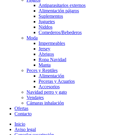
Antiparasitarios externos
Alimentación pájaros
Suplementos
Juguetes
Niddos
Comederos/Bebederos
Moda
Impermeables
Jersey
Abrigos
Ropa Navidad
Manta
Peces y Reptiles
Alimentación
Peceras y Acuarios
Accesorios
Navidad perro y gato
Vendajes
Cámaras inhalación
Ofertas
Contacto
Inicio
Aviso legal
Cancelar suscripción