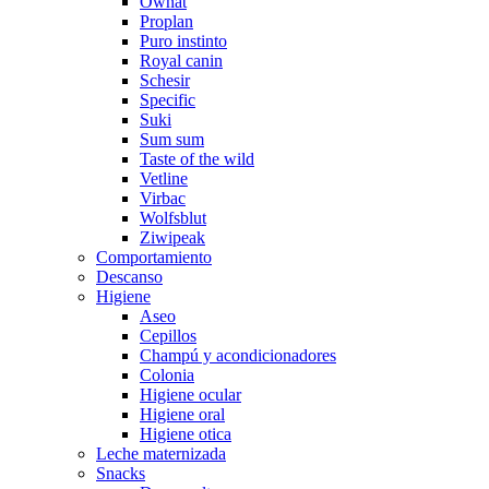
Ownat
Proplan
Puro instinto
Royal canin
Schesir
Specific
Suki
Sum sum
Taste of the wild
Vetline
Virbac
Wolfsblut
Ziwipeak
Comportamiento
Descanso
Higiene
Aseo
Cepillos
Champú y acondicionadores
Colonia
Higiene ocular
Higiene oral
Higiene otica
Leche maternizada
Snacks