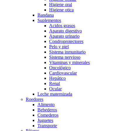
Higiene oral
Higiene otica
Bandana
Suplementos
Acidos grasos
Aparato digestivo
Aparato urinario
Condroprotectores
Pelo y piel
Sistema inmunitario
Sistema nervioso
Vitaminas y minerales
Oncológico
Cardiovascular
Hepático
Renal
Ocular
Leche maternizada
Roedores
Alimento
Bebederos
Comederos
Juguetes
Transporte
Pájaros