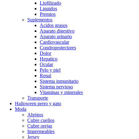
Liofilizado
Liquidos
Premios
Suplementos
Acidos grasos
Aparato digestivo
Aparato urinario
Cardiovascular
Condroprotectores
Dolor
Hepatico
Ocular
Pelo y piel
Renal
Sistema inmunitario
Sistema nervioso
Vitaminas y minerales
Transporte
Halloween perro y gato
Moda
Abrigos
Cubre cuellos
Cubre orejas
Impermeables
Jersey