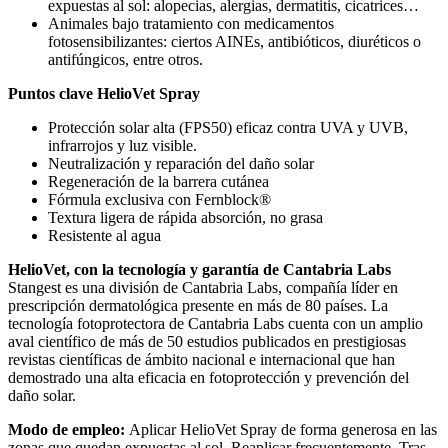
expuestas al sol: alopecias, alergias, dermatitis, cicatrices…
Animales bajo tratamiento con medicamentos
fotosensibilizantes: ciertos AINEs, antibióticos, diuréticos o
antifúngicos, entre otros.
Puntos clave HelioVet Spray
Protección solar alta (FPS50) eficaz contra UVA y UVB,
infrarrojos y luz visible.
Neutralización y reparación del daño solar
Regeneración de la barrera cutánea
Fórmula exclusiva con Fernblock®
Textura ligera de rápida absorción, no grasa
Resistente al agua
HelioVet, con la tecnología y garantía de Cantabria Labs
Stangest es una división de Cantabria Labs, compañía líder en
prescripción dermatológica presente en más de 80 países. La
tecnología fotoprotectora de Cantabria Labs cuenta con un amplio
aval científico de más de 50 estudios publicados en prestigiosas
revistas científicas de ámbito nacional e internacional que han
demostrado una alta eficacia en fotoprotección y prevención del
daño solar.
Modo de empleo:
Aplicar HelioVet Spray de forma generosa en las
zonas que quedan expuestas al sol. Reaplicar frecuentemente. Tras