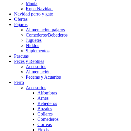
Manta
Ropa Navidad
Navidad perro y gato
Ofertas
Pájaros
Alimentación pájaros
Comederos/Bebederos
Juguetes
Niddos
Suplementos
Pascuas
Peces y Reptiles
Accesorios
Alimentación
Peceras y Acuarios
Perro
Accesorios
Alfombras
Arnes
Bebederos
Bozales
Collares
Comederos
Correas
Flexis