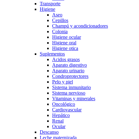
Transporte
Higiene
Aseo
Cepillos
Champú y acondicionadores
Colonia
Higiene ocular
Higiene oral
Higiene otica
Suplementos
Acidos grasos
Aparato digestivo
Aparato urinario
Condroprotectores
Pelo y piel
Sistema inmunitario
Sistema nervioso
Vitaminas y minerales
Oncológico
Cardiovascular
Hepático
Renal
Ocular
Descanso
Leche maternizada