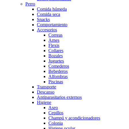
Perro
Comida húmeda
Comida seca
Snacks
Comportamiento
Accesorios
Correas
Arnes
Flexis
Collares
Bozales
Juguetes
Comederos
Bebederos
Alfombras
Piscinas
Transporte
Descanso
Antiparasitarios externos
Higiene
Aseo
Cepillos
Champú y acondicionadores
Colonia
Higiene ocular