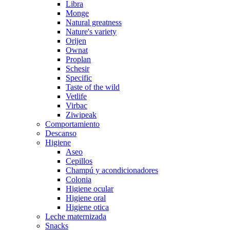
Libra
Monge
Natural greatness
Nature's variety
Orijen
Ownat
Proplan
Schesir
Specific
Taste of the wild
Vetlife
Virbac
Ziwipeak
Comportamiento
Descanso
Higiene
Aseo
Cepillos
Champú y acondicionadores
Colonia
Higiene ocular
Higiene oral
Higiene otica
Leche maternizada
Snacks