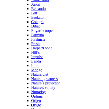
Arion
Belcando
Brit
Brokaton
Cotagro
Dibaq
Edgard cooper
Farmina
Firstmate
Fresh
Harper&bone
Hill´s
Impulse
Lenda
Libra
Monge
Natura diet
Natural greatness
Nature´s protection
Nature's variety
Nutradog
Optima
Orijen
Orygo