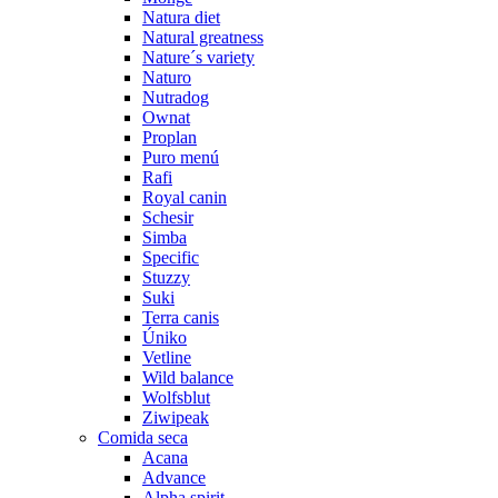
Natura diet
Natural greatness
Nature´s variety
Naturo
Nutradog
Ownat
Proplan
Puro menú
Rafi
Royal canin
Schesir
Simba
Specific
Stuzzy
Suki
Terra canis
Úniko
Vetline
Wild balance
Wolfsblut
Ziwipeak
Comida seca
Acana
Advance
Alpha spirit