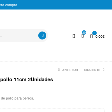
era compra.
30
0
0.00
€
ANTERIOR
SIGUIENTE
pollo 11cm 2Unidades
2.71
2.46
€
€
l de pollo para perros.