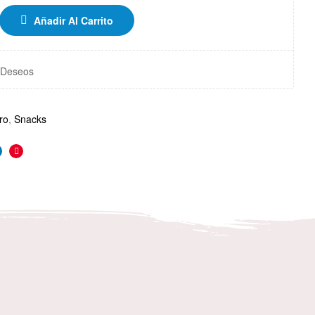
Añadir Al Carrito
e Deseos
ro
,
Snacks
r
inkedin
Pinterest