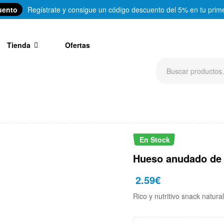
uento
Regístrate y consigue un código descuento del 5% en tu prim
Tienda
Ofertas
En Stock
Hueso anudado de 
2.59
€
Rico y nutritivo snack natura