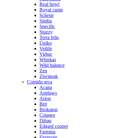
Real bowl
Royal canin
Schesir
Simba
Specific
Stuzzy
Terra felis
Úniko
Vetlife
Virbac
Whiskas
Wild balance
Zen
Ziwipeak
Comida seca
Acana
Applaws
Arion
Brit
Brokaton
Cotagro
Dibaq
Edgard cooper
Farmina
Firstmate