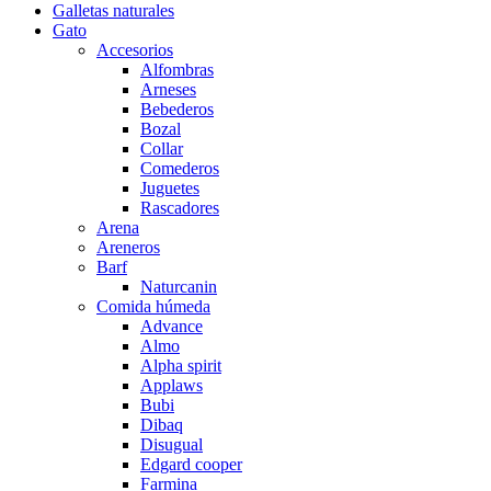
Galletas naturales
Gato
Accesorios
Alfombras
Arneses
Bebederos
Bozal
Collar
Comederos
Juguetes
Rascadores
Arena
Areneros
Barf
Naturcanin
Comida húmeda
Advance
Almo
Alpha spirit
Applaws
Bubi
Dibaq
Disugual
Edgard cooper
Farmina