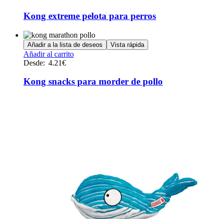
tiene
múltiples
Kong extreme pelota para perros
variantes.
Las
opciones
Añadir a la lista de deseos
Vista rápida
se
Este
Añadir al carrito
pueden
producto
Desde:
4.21
€
elegir
tiene
en
múltiples
Kong snacks para morder de pollo
la
variantes.
página
Las
de
opciones
producto
se
pueden
elegir
en
la
página
de
producto