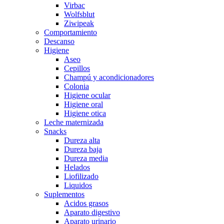
Virbac
Wolfsblut
Ziwipeak
Comportamiento
Descanso
Higiene
Aseo
Cepillos
Champú y acondicionadores
Colonia
Higiene ocular
Higiene oral
Higiene otica
Leche maternizada
Snacks
Dureza alta
Dureza baja
Dureza media
Helados
Liofilizado
Liquidos
Suplementos
Acidos grasos
Aparato digestivo
Aparato urinario