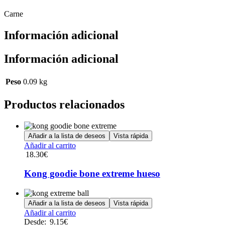
Carne
Información adicional
Información adicional
Peso
0.09 kg
Productos relacionados
Añadir a la lista de deseos
Vista rápida
Añadir al carrito
18.30
€
Kong goodie bone extreme hueso
Añadir a la lista de deseos
Vista rápida
Este
Añadir al carrito
producto
Desde:
9.15
€