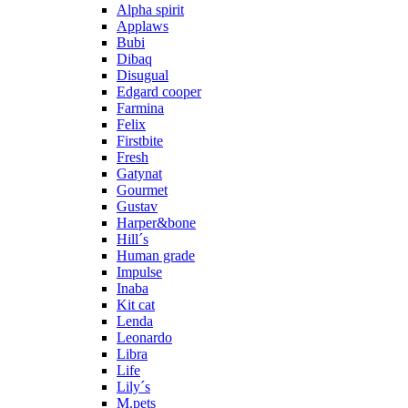
Alpha spirit
Applaws
Bubi
Dibaq
Disugual
Edgard cooper
Farmina
Felix
Firstbite
Fresh
Gatynat
Gourmet
Gustav
Harper&bone
Hill´s
Human grade
Impulse
Inaba
Kit cat
Lenda
Leonardo
Libra
Life
Lily´s
M.pets