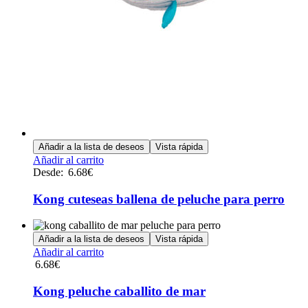
Añadir a la lista de deseos
Vista rápida
Este
Añadir al carrito
producto
Desde:
6.68
€
tiene
múltiples
Kong cuteseas ballena de peluche para perro
variantes.
Las
opciones
Añadir a la lista de deseos
Vista rápida
se
Añadir al carrito
pueden
6.68
€
elegir
en
Kong peluche caballito de mar
la
página