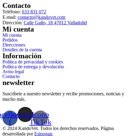
Contacto
de
producto
Teléfono:
633 831 072
E-mail:
contacto@kandovet.com
Dirección:
Calle Gallo, 18 47012 Valladolid
Mi cuenta
Mi cuenta
Pedidos
Direcciones
Detalles de la cuenta
Información
Política de privacidad y cookies
Política de entrega y devolución
Aviso legal
Contacto
newsletter
Suscríbete a nuestro newsletter y recibe promociones, noticias y
mucho más.
acebook-
Instagram
Icono
f
TikTok
© 2024 KandoVet. Todos los derechos reservados. Página
desarrollada por
Esloogan
.