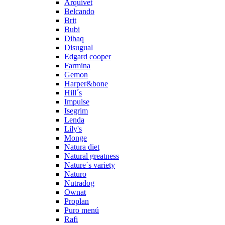
Arquivet
Belcando
Brit
Bubi
Dibaq
Disugual
Edgard cooper
Farmina
Gemon
Harper&bone
Hill´s
Impulse
Isegrim
Lenda
Lily's
Monge
Natura diet
Natural greatness
Nature´s variety
Naturo
Nutradog
Ownat
Proplan
Puro menú
Rafi