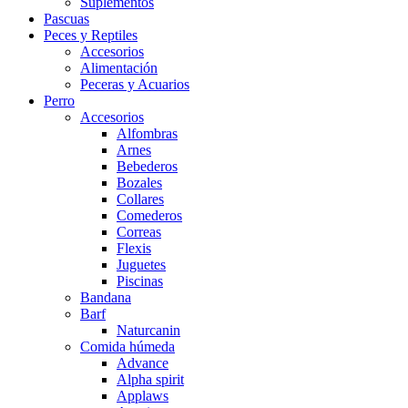
Suplementos
Pascuas
Peces y Reptiles
Accesorios
Alimentación
Peceras y Acuarios
Perro
Accesorios
Alfombras
Arnes
Bebederos
Bozales
Collares
Comederos
Correas
Flexis
Juguetes
Piscinas
Bandana
Barf
Naturcanin
Comida húmeda
Advance
Alpha spirit
Applaws