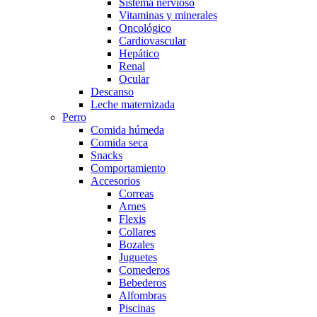
Sistema nervioso
Vitaminas y minerales
Oncológico
Cardiovascular
Hepático
Renal
Ocular
Descanso
Leche maternizada
Perro
Comida húmeda
Comida seca
Snacks
Comportamiento
Accesorios
Correas
Arnes
Flexis
Collares
Bozales
Juguetes
Comederos
Bebederos
Alfombras
Piscinas