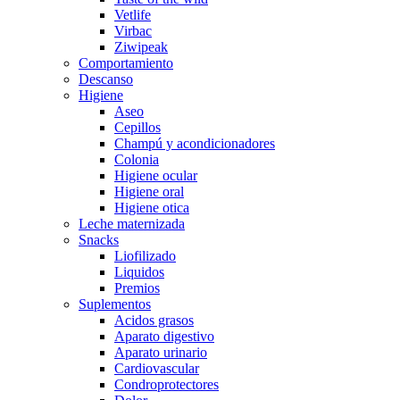
Vetlife
Virbac
Ziwipeak
Comportamiento
Descanso
Higiene
Aseo
Cepillos
Champú y acondicionadores
Colonia
Higiene ocular
Higiene oral
Higiene otica
Leche maternizada
Snacks
Liofilizado
Liquidos
Premios
Suplementos
Acidos grasos
Aparato digestivo
Aparato urinario
Cardiovascular
Condroprotectores