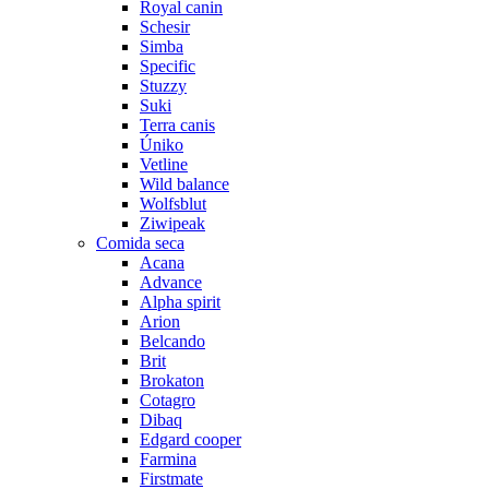
Royal canin
Schesir
Simba
Specific
Stuzzy
Suki
Terra canis
Úniko
Vetline
Wild balance
Wolfsblut
Ziwipeak
Comida seca
Acana
Advance
Alpha spirit
Arion
Belcando
Brit
Brokaton
Cotagro
Dibaq
Edgard cooper
Farmina
Firstmate