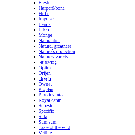
Fresh
Harper&bone
Hill´s
Impulse
Lenda
Libra
Monge
Natura diet
Natural greatness
Nature´s protection
Nature's variety
Nutradog
Optima
Orijen
Orygo
Ownat
Proplan
Puro instinto
Royal canin
Schesir
Specific
Suki
Sum sum
Taste of the wild
Vetline