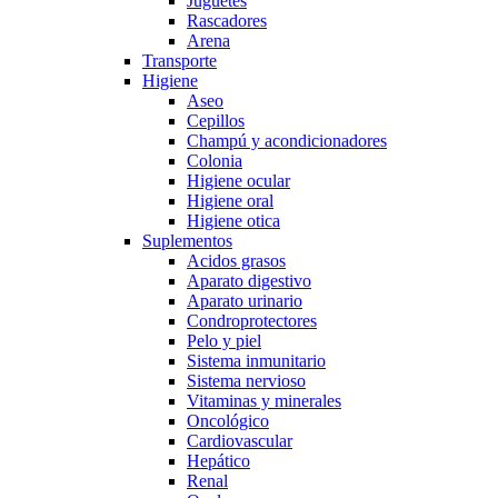
Juguetes
Rascadores
Arena
Transporte
Higiene
Aseo
Cepillos
Champú y acondicionadores
Colonia
Higiene ocular
Higiene oral
Higiene otica
Suplementos
Acidos grasos
Aparato digestivo
Aparato urinario
Condroprotectores
Pelo y piel
Sistema inmunitario
Sistema nervioso
Vitaminas y minerales
Oncológico
Cardiovascular
Hepático
Renal