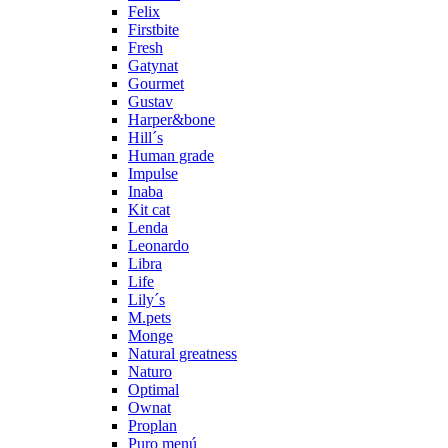
Felix
Firstbite
Fresh
Gatynat
Gourmet
Gustav
Harper&bone
Hill´s
Human grade
Impulse
Inaba
Kit cat
Lenda
Leonardo
Libra
Life
Lily´s
M.pets
Monge
Natural greatness
Naturo
Optimal
Ownat
Proplan
Puro menú