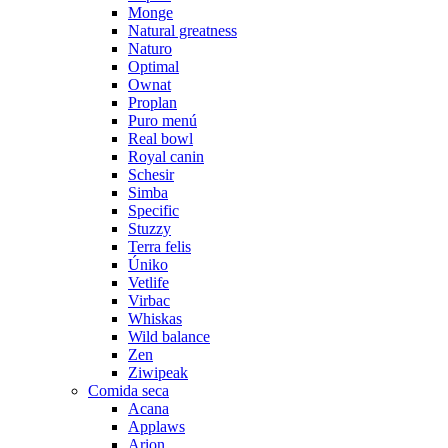
Monge
Natural greatness
Naturo
Optimal
Ownat
Proplan
Puro menú
Real bowl
Royal canin
Schesir
Simba
Specific
Stuzzy
Terra felis
Úniko
Vetlife
Virbac
Whiskas
Wild balance
Zen
Ziwipeak
Comida seca
Acana
Applaws
Arion