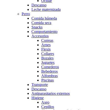
Ocular
Descanso
Leche maternizada
Perro
Comida húmeda
Comida seca
Snacks
Comportamiento
Accesorios
Correas
Arnes
Flexis
Collares
Bozales
Juguetes
Comederos
Bebederos
Alfombras
Piscinas
Transporte
Descanso
Antiparasitarios externos
Higiene
Aseo
Cepillos