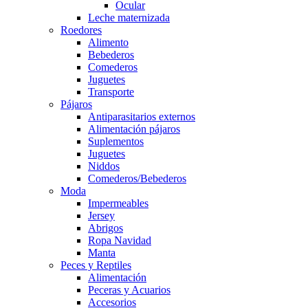
Ocular
Leche maternizada
Roedores
Alimento
Bebederos
Comederos
Juguetes
Transporte
Pájaros
Antiparasitarios externos
Alimentación pájaros
Suplementos
Juguetes
Niddos
Comederos/Bebederos
Moda
Impermeables
Jersey
Abrigos
Ropa Navidad
Manta
Peces y Reptiles
Alimentación
Peceras y Acuarios
Accesorios