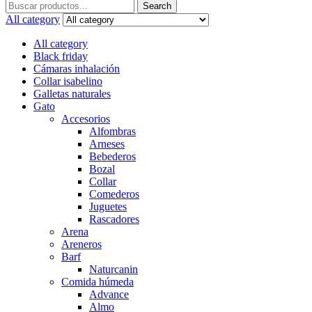
Search
Search
for:
All category
All category
Black friday
Cámaras inhalación
Collar isabelino
Galletas naturales
Gato
Accesorios
Alfombras
Arneses
Bebederos
Bozal
Collar
Comederos
Juguetes
Rascadores
Arena
Areneros
Barf
Naturcanin
Comida húmeda
Advance
Almo