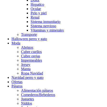
Dolor
Hepatico
Ocular
Pelo y piel
Renal
Sistema inmunitario
Sistema nervioso
Vitaminas y minerales
Transporte
Halloween perro y gato
Moda
Abrigos
Cubre cuellos
Cubre orejas
Impermeables
Jersey
Manta
Ropa Navidad
Navidad perro y gato
Ofertas
Pájaros
Alimentación pájaros
Comederos/Bebederos
Juguetes
Niddos