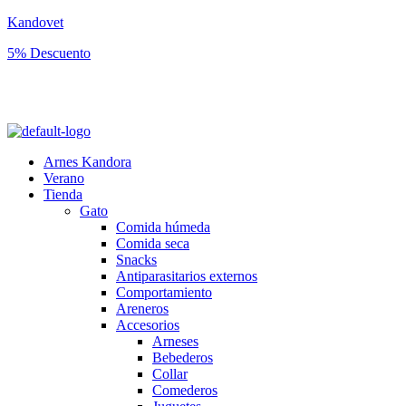
Kandovet
5% Descuento
Regístrate y consigue un código descuento del 5% en tu primera
compra.
Arnes Kandora
Verano
Tienda
Gato
Comida húmeda
Comida seca
Snacks
Antiparasitarios externos
Comportamiento
Areneros
Accesorios
Arneses
Bebederos
Collar
Comederos