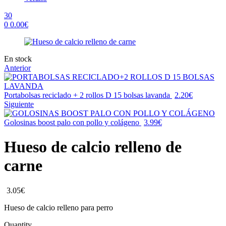
30
0
0.00
€
Menu
Availability:
En stock
Anterior
Portabolsas reciclado + 2 rollos D 15 bolsas lavanda
2.20
€
Siguiente
Golosinas boost palo con pollo y colágeno
3.99
€
Hueso de calcio relleno de
carne
3.05
€
Hueso de calcio relleno para perro
Quantity