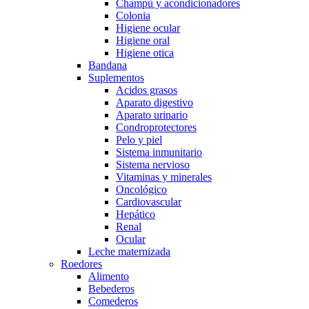
Champú y acondicionadores
Colonia
Higiene ocular
Higiene oral
Higiene otica
Bandana
Suplementos
Acidos grasos
Aparato digestivo
Aparato urinario
Condroprotectores
Pelo y piel
Sistema inmunitario
Sistema nervioso
Vitaminas y minerales
Oncológico
Cardiovascular
Hepático
Renal
Ocular
Leche maternizada
Roedores
Alimento
Bebederos
Comederos