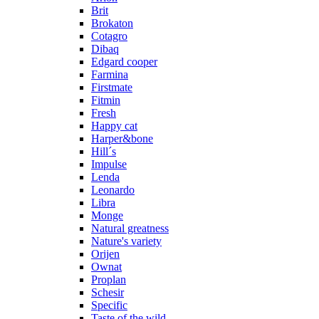
Brit
Brokaton
Cotagro
Dibaq
Edgard cooper
Farmina
Firstmate
Fitmin
Fresh
Happy cat
Harper&bone
Hill´s
Impulse
Lenda
Leonardo
Libra
Monge
Natural greatness
Nature's variety
Orijen
Ownat
Proplan
Schesir
Specific
Taste of the wild