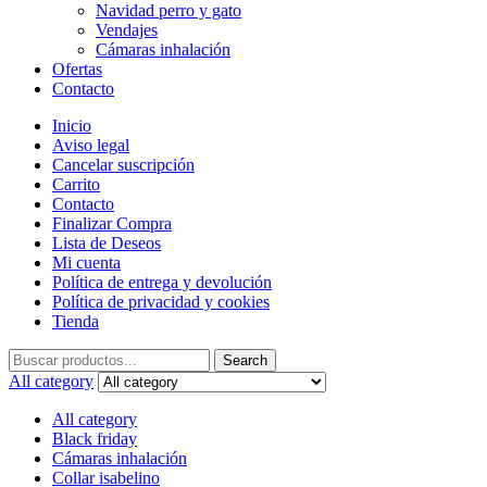
Navidad perro y gato
Vendajes
Cámaras inhalación
Ofertas
Contacto
Inicio
Aviso legal
Cancelar suscripción
Carrito
Contacto
Finalizar Compra
Lista de Deseos
Mi cuenta
Política de entrega y devolución
Política de privacidad y cookies
Tienda
Search
Search
for:
All category
All category
Black friday
Cámaras inhalación
Collar isabelino