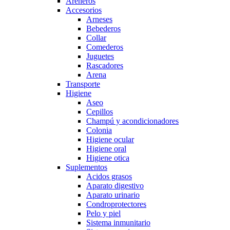
Areneros
Accesorios
Arneses
Bebederos
Collar
Comederos
Juguetes
Rascadores
Arena
Transporte
Higiene
Aseo
Cepillos
Champú y acondicionadores
Colonia
Higiene ocular
Higiene oral
Higiene otica
Suplementos
Acidos grasos
Aparato digestivo
Aparato urinario
Condroprotectores
Pelo y piel
Sistema inmunitario