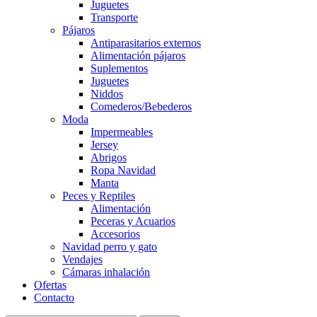
Juguetes
Transporte
Pájaros
Antiparasitarios externos
Alimentación pájaros
Suplementos
Juguetes
Niddos
Comederos/Bebederos
Moda
Impermeables
Jersey
Abrigos
Ropa Navidad
Manta
Peces y Reptiles
Alimentación
Peceras y Acuarios
Accesorios
Navidad perro y gato
Vendajes
Cámaras inhalación
Ofertas
Contacto