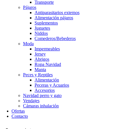
Transporte
Pájaros
Antiparasitarios externos
Alimentación pájaros
Suplementos
Juguetes
Niddos
Comederos/Bebederos
Moda
Impermeables
Jersey
Abrigos
Ropa Navidad
Manta
Peces y Reptiles
Alimentación
Peceras y Acuarios
Accesorios
Navidad perro y gato
Vendajes
Cámaras inhalación
Ofertas
Contacto
Search