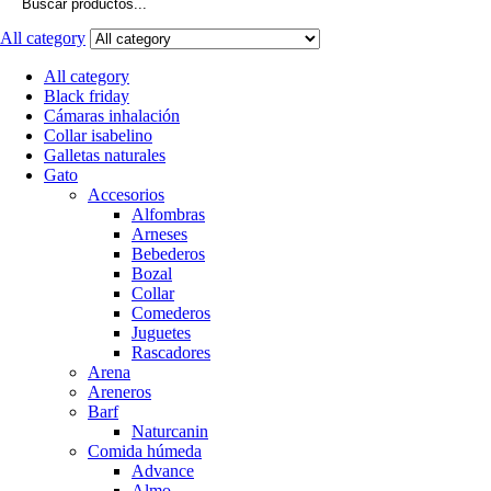
for:
All category
All category
Black friday
Cámaras inhalación
Collar isabelino
Galletas naturales
Gato
Accesorios
Alfombras
Arneses
Bebederos
Bozal
Collar
Comederos
Juguetes
Rascadores
Arena
Areneros
Barf
Naturcanin
Comida húmeda
Advance
Almo