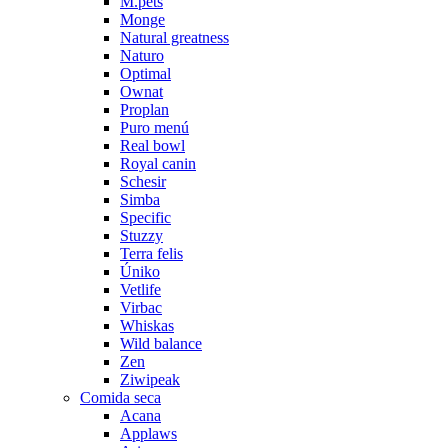
M.pets
Monge
Natural greatness
Naturo
Optimal
Ownat
Proplan
Puro menú
Real bowl
Royal canin
Schesir
Simba
Specific
Stuzzy
Terra felis
Úniko
Vetlife
Virbac
Whiskas
Wild balance
Zen
Ziwipeak
Comida seca
Acana
Applaws