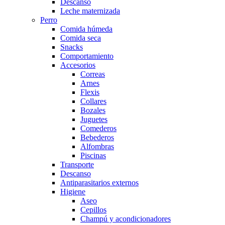
Descanso
Leche maternizada
Perro
Comida húmeda
Comida seca
Snacks
Comportamiento
Accesorios
Correas
Arnes
Flexis
Collares
Bozales
Juguetes
Comederos
Bebederos
Alfombras
Piscinas
Transporte
Descanso
Antiparasitarios externos
Higiene
Aseo
Cepillos
Champú y acondicionadores