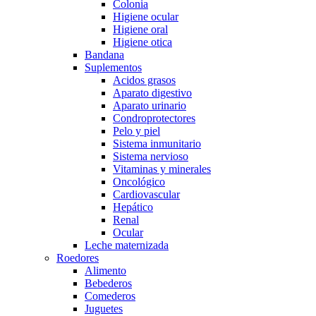
Colonia
Higiene ocular
Higiene oral
Higiene otica
Bandana
Suplementos
Acidos grasos
Aparato digestivo
Aparato urinario
Condroprotectores
Pelo y piel
Sistema inmunitario
Sistema nervioso
Vitaminas y minerales
Oncológico
Cardiovascular
Hepático
Renal
Ocular
Leche maternizada
Roedores
Alimento
Bebederos
Comederos
Juguetes