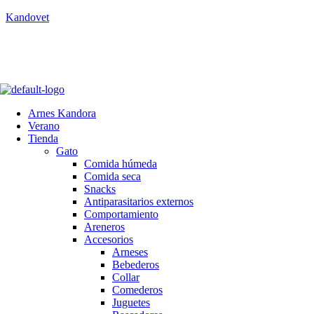
Kandovet
5% Descuento
Regístrate y consigue un código descuento del 5% en tu primera compr
Arnes Kandora
Verano
Tienda
Gato
Comida húmeda
Comida seca
Snacks
Antiparasitarios externos
Comportamiento
Areneros
Accesorios
Arneses
Bebederos
Collar
Comederos
Juguetes