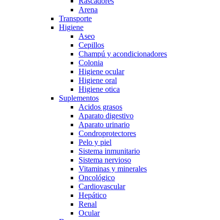
Rascadores
Arena
Transporte
Higiene
Aseo
Cepillos
Champú y acondicionadores
Colonia
Higiene ocular
Higiene oral
Higiene otica
Suplementos
Acidos grasos
Aparato digestivo
Aparato urinario
Condroprotectores
Pelo y piel
Sistema inmunitario
Sistema nervioso
Vitaminas y minerales
Oncológico
Cardiovascular
Hepático
Renal
Ocular