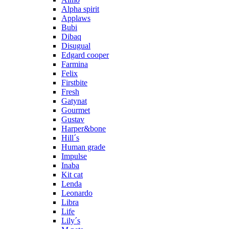
Alpha spirit
Applaws
Bubi
Dibaq
Disugual
Edgard cooper
Farmina
Felix
Firstbite
Fresh
Gatynat
Gourmet
Gustav
Harper&bone
Hill´s
Human grade
Impulse
Inaba
Kit cat
Lenda
Leonardo
Libra
Life
Lily´s