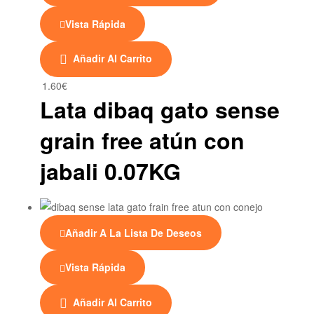
Vista Rápida
Añadir Al Carrito
1.60
€
Lata dibaq gato sense
grain free atún con
jabali 0.07KG
Añadir A La Lista De Deseos
Vista Rápida
Añadir Al Carrito