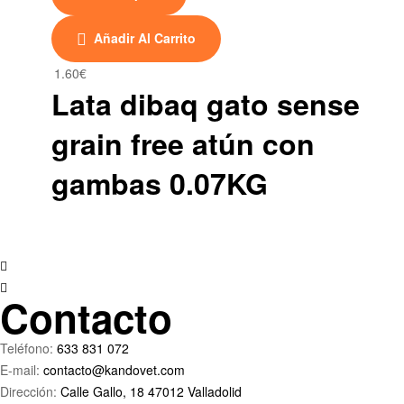
página
de
Añadir Al Carrito
producto
1.60
€
Lata dibaq gato sense
grain free atún con
gambas 0.07KG
Contacto
Teléfono:
633 831 072
E-mail:
contacto@kandovet.com
Dirección:
Calle Gallo, 18 47012 Valladolid