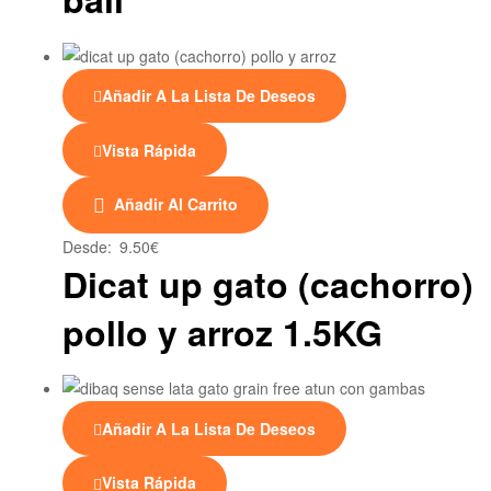
Añadir A La Lista De Deseos
Vista Rápida
Este
Añadir Al Carrito
producto
tiene
Desde:
9.50
€
múltiples
Dicat up gato (cachorro)
variantes.
pollo y arroz 1.5KG
Las
opciones
se
pueden
elegir
Añadir A La Lista De Deseos
en
la
Vista Rápida