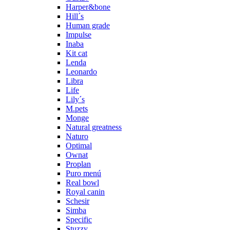
Harper&bone
Hill´s
Human grade
Impulse
Inaba
Kit cat
Lenda
Leonardo
Libra
Life
Lily´s
M.pets
Monge
Natural greatness
Naturo
Optimal
Ownat
Proplan
Puro menú
Real bowl
Royal canin
Schesir
Simba
Specific
Stuzzy