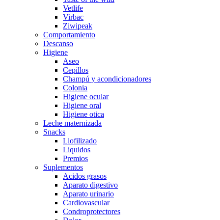
Vetlife
Virbac
Ziwipeak
Comportamiento
Descanso
Higiene
Aseo
Cepillos
Champú y acondicionadores
Colonia
Higiene ocular
Higiene oral
Higiene otica
Leche maternizada
Snacks
Liofilizado
Liquidos
Premios
Suplementos
Acidos grasos
Aparato digestivo
Aparato urinario
Cardiovascular
Condroprotectores