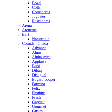
Bozal
Collar
Comederos
Juguetes
Rascadores
Arena
Areneros
Barf
Naturcanin
Comida húmeda
Advance
Almo
Alpha spirit
Applaws
Bubi
Dibaq
Disugual
Edgard cooper
Farmina
Felix
Firstbite
Fresh
Gatynat
Gourmet
Gustav