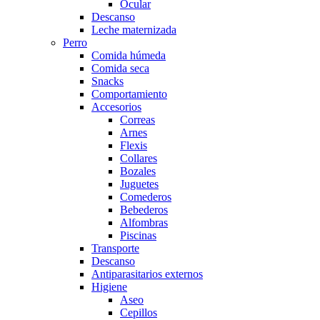
Ocular
Descanso
Leche maternizada
Perro
Comida húmeda
Comida seca
Snacks
Comportamiento
Accesorios
Correas
Arnes
Flexis
Collares
Bozales
Juguetes
Comederos
Bebederos
Alfombras
Piscinas
Transporte
Descanso
Antiparasitarios externos
Higiene
Aseo
Cepillos