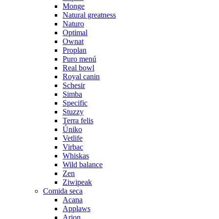
Monge
Natural greatness
Naturo
Optimal
Ownat
Proplan
Puro menú
Real bowl
Royal canin
Schesir
Simba
Specific
Stuzzy
Terra felis
Úniko
Vetlife
Virbac
Whiskas
Wild balance
Zen
Ziwipeak
Comida seca
Acana
Applaws
Arion