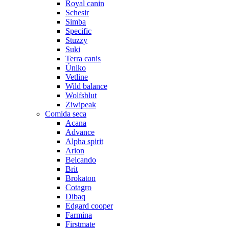
Royal canin
Schesir
Simba
Specific
Stuzzy
Suki
Terra canis
Úniko
Vetline
Wild balance
Wolfsblut
Ziwipeak
Comida seca
Acana
Advance
Alpha spirit
Arion
Belcando
Brit
Brokaton
Cotagro
Dibaq
Edgard cooper
Farmina
Firstmate