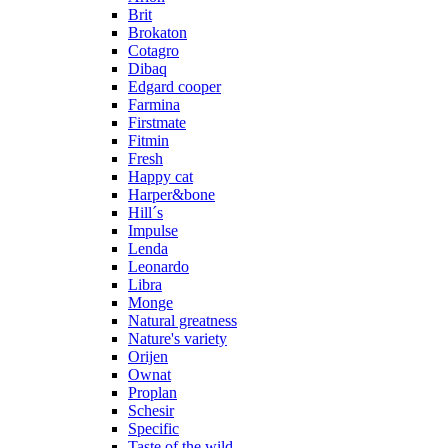
Brit
Brokaton
Cotagro
Dibaq
Edgard cooper
Farmina
Firstmate
Fitmin
Fresh
Happy cat
Harper&bone
Hill´s
Impulse
Lenda
Leonardo
Libra
Monge
Natural greatness
Nature's variety
Orijen
Ownat
Proplan
Schesir
Specific
Taste of the wild