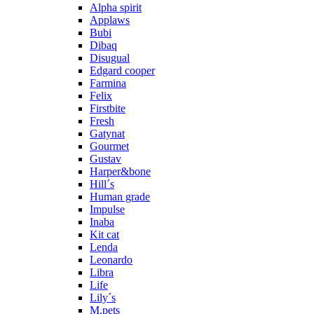
Alpha spirit
Applaws
Bubi
Dibaq
Disugual
Edgard cooper
Farmina
Felix
Firstbite
Fresh
Gatynat
Gourmet
Gustav
Harper&bone
Hill´s
Human grade
Impulse
Inaba
Kit cat
Lenda
Leonardo
Libra
Life
Lily´s
M.pets