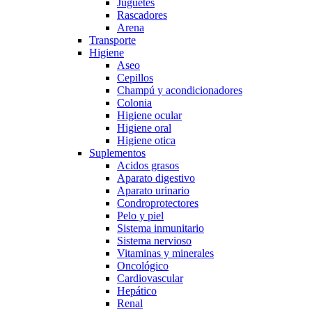
Juguetes
Rascadores
Arena
Transporte
Higiene
Aseo
Cepillos
Champú y acondicionadores
Colonia
Higiene ocular
Higiene oral
Higiene otica
Suplementos
Acidos grasos
Aparato digestivo
Aparato urinario
Condroprotectores
Pelo y piel
Sistema inmunitario
Sistema nervioso
Vitaminas y minerales
Oncológico
Cardiovascular
Hepático
Renal