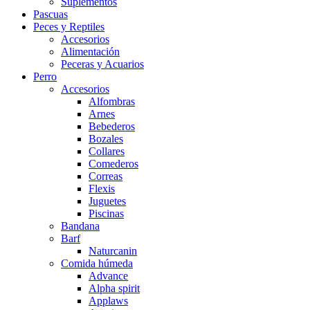
Suplementos
Pascuas
Peces y Reptiles
Accesorios
Alimentación
Peceras y Acuarios
Perro
Accesorios
Alfombras
Arnes
Bebederos
Bozales
Collares
Comederos
Correas
Flexis
Juguetes
Piscinas
Bandana
Barf
Naturcanin
Comida húmeda
Advance
Alpha spirit
Applaws