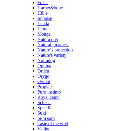
Fresh
Harper&bone
Hill´s
Impulse
Lenda
Libra
Monge
Natura diet
Natural greatness
Nature´s protection
Nature's variety
Nutradog
Optima
Orijen
Orygo
Ownat
Proplan
Puro instinto
Royal canin
Schesir
Specific
Suki
Sum sum
Taste of the wild
Vetline