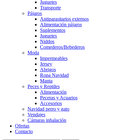
Juguetes
Transporte
Pájaros
Antiparasitarios externos
Alimentación pájaros
Suplementos
Juguetes
Niddos
Comederos/Bebederos
Moda
Impermeables
Jersey
Abrigos
Ropa Navidad
Manta
Peces y Reptiles
Alimentación
Peceras y Acuarios
Accesorios
Navidad perro y gato
Vendajes
Cámaras inhalación
Ofertas
Contacto