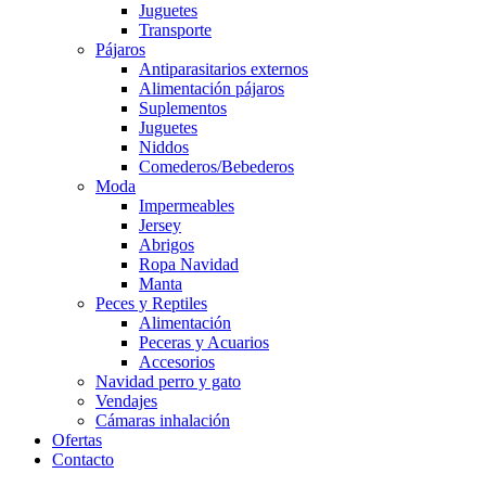
Juguetes
Transporte
Pájaros
Antiparasitarios externos
Alimentación pájaros
Suplementos
Juguetes
Niddos
Comederos/Bebederos
Moda
Impermeables
Jersey
Abrigos
Ropa Navidad
Manta
Peces y Reptiles
Alimentación
Peceras y Acuarios
Accesorios
Navidad perro y gato
Vendajes
Cámaras inhalación
Ofertas
Contacto