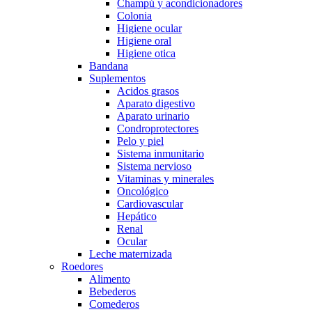
Champú y acondicionadores
Colonia
Higiene ocular
Higiene oral
Higiene otica
Bandana
Suplementos
Acidos grasos
Aparato digestivo
Aparato urinario
Condroprotectores
Pelo y piel
Sistema inmunitario
Sistema nervioso
Vitaminas y minerales
Oncológico
Cardiovascular
Hepático
Renal
Ocular
Leche maternizada
Roedores
Alimento
Bebederos
Comederos