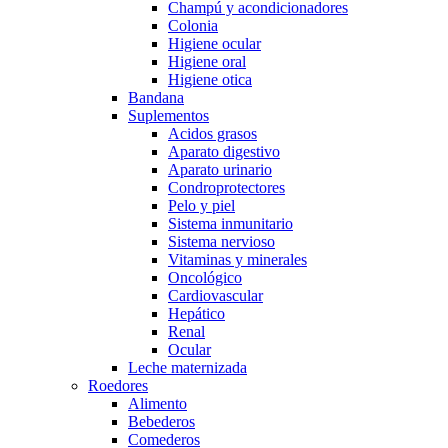
Champú y acondicionadores
Colonia
Higiene ocular
Higiene oral
Higiene otica
Bandana
Suplementos
Acidos grasos
Aparato digestivo
Aparato urinario
Condroprotectores
Pelo y piel
Sistema inmunitario
Sistema nervioso
Vitaminas y minerales
Oncológico
Cardiovascular
Hepático
Renal
Ocular
Leche maternizada
Roedores
Alimento
Bebederos
Comederos