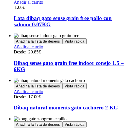
Añadir al carrito
1.60
€
Lata dibaq gato sense grain free pollo con
salmon 0.07KG
Añadir a la lista de deseos
Vista rápida
Este
Añadir al carrito
producto
Desde:
20.85
€
tiene
múltiples
Dibaq sense gato grain free indoor conejo 1.5 –
variantes.
6KG
Las
opciones
se
Añadir a la lista de deseos
Vista rápida
pueden
Este
Añadir al carrito
elegir
producto
Desde:
17.00
€
en
tiene
la
múltiples
Dibaq natural moments gato cachorro 2 KG
página
variantes.
de
Las
producto
opciones
Añadir a la lista de deseos
Vista rápida
se