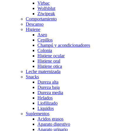
Virbac
Wolfsblut
Ziwipeak
Comportamiento
Descanso
Higiene
Aseo
Cepillos
Champú y acondicionadores
Colonia
Higiene ocular
Higiene oral
Higiene otica
Leche maternizada
Snacks
Dureza alta
Dureza baja
Dureza media
Helados
Liofilizado
Liquidos
Suplementos
Acidos grasos
Aparato digestivo
Aparato urinario