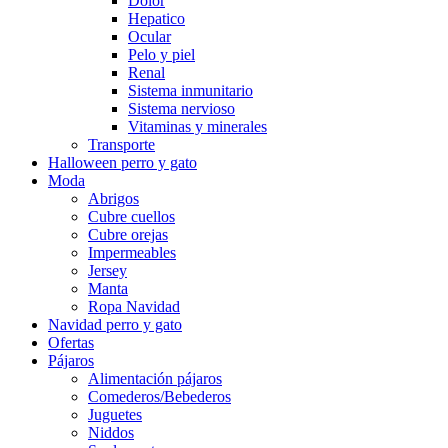
Dolor
Hepatico
Ocular
Pelo y piel
Renal
Sistema inmunitario
Sistema nervioso
Vitaminas y minerales
Transporte
Halloween perro y gato
Moda
Abrigos
Cubre cuellos
Cubre orejas
Impermeables
Jersey
Manta
Ropa Navidad
Navidad perro y gato
Ofertas
Pájaros
Alimentación pájaros
Comederos/Bebederos
Juguetes
Niddos