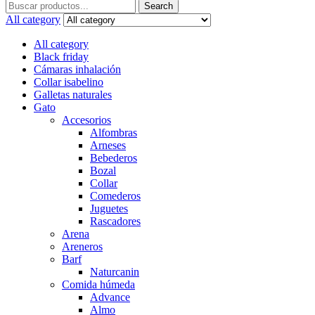
Search
Search
for:
All category
All category
Black friday
Cámaras inhalación
Collar isabelino
Galletas naturales
Gato
Accesorios
Alfombras
Arneses
Bebederos
Bozal
Collar
Comederos
Juguetes
Rascadores
Arena
Areneros
Barf
Naturcanin
Comida húmeda
Advance
Almo