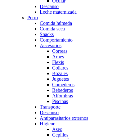
Ocular
Descanso
Leche maternizada
Perro
Comida húmeda
Comida seca
Snacks
Comportamiento
Accesorios
Correas
Arnes
Flexis
Collares
Bozales
Juguetes
Comederos
Bebederos
Alfombras
Piscinas
Transporte
Descanso
Antiparasitarios externos
Higiene
Aseo
Cepillos