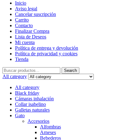
Inicio
Aviso legal
Cancelar suscripción
Carrito
Contacto
Finalizar Compra
Lista de Deseos
Mi cuenta
Política de entrega y devolución
Política de privacidad y cookies
Tienda
Search
Search
for:
All category
All category
Black friday
Cámaras inhalación
Collar isabelino
Galletas naturales
Gato
Accesorios
Alfombras
Arneses
Bebederos