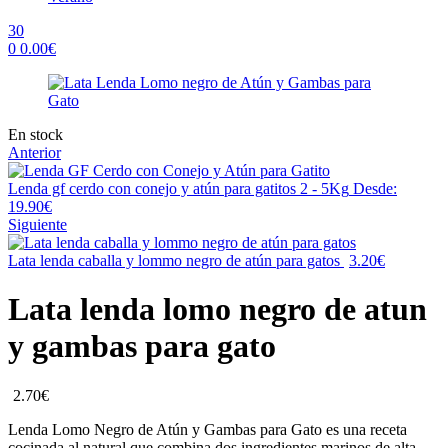
30
0
0.00
€
Menu
Availability:
En stock
Anterior
Lenda gf cerdo con conejo y atún para gatitos 2 - 5Kg
Desde:
19.90
€
Siguiente
Lata lenda caballa y lommo negro de atún para gatos
3.20
€
Lata lenda lomo negro de atun
y gambas para gato
2.70
€
Lenda Lomo Negro de Atún y Gambas para Gato es una receta
cocinada al natural que combina dos ingredientes marinos de alta