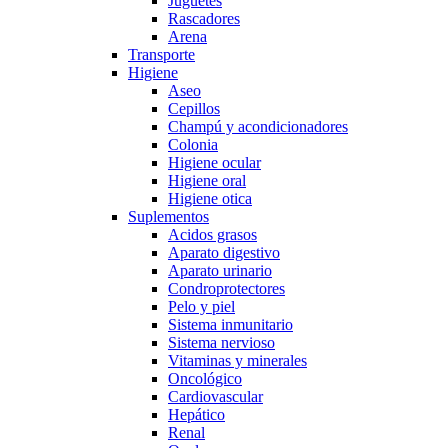
Juguetes
Rascadores
Arena
Transporte
Higiene
Aseo
Cepillos
Champú y acondicionadores
Colonia
Higiene ocular
Higiene oral
Higiene otica
Suplementos
Acidos grasos
Aparato digestivo
Aparato urinario
Condroprotectores
Pelo y piel
Sistema inmunitario
Sistema nervioso
Vitaminas y minerales
Oncológico
Cardiovascular
Hepático
Renal