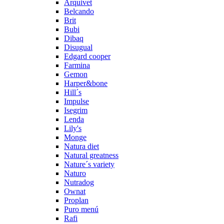
Arquivet
Belcando
Brit
Bubi
Dibaq
Disugual
Edgard cooper
Farmina
Gemon
Harper&bone
Hill´s
Impulse
Isegrim
Lenda
Lily's
Monge
Natura diet
Natural greatness
Nature´s variety
Naturo
Nutradog
Ownat
Proplan
Puro menú
Rafi