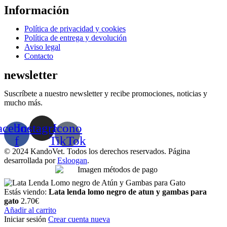
Información
Menú
Política de privacidad y cookies
Política de entrega y devolución
Aviso legal
Contacto
newsletter
Suscríbete a nuestro newsletter y recibe promociones, noticias y
mucho más.
acebook-
Instagram
Icono
f
TikTok
© 2024 KandoVet. Todos los derechos reservados. Página
desarrollada por
Esloogan
.
Estás viendo:
Lata lenda lomo negro de atun y gambas para
gato
2.70
€
Añadir al carrito
Iniciar sesión
Crear cuenta nueva