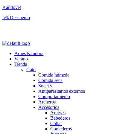
Kandovet
5% Descuento
Regístrate y consigue un código descuento del 5% en tu primera
compra.
Arnes Kandora
Verano
Tienda
Gato
Comida húmeda
Comida seca
Snacks
Antiparasitarios externos
Comportamiento
Areneros
Accesorios
Arneses
Bebederos
Collar
Comederos