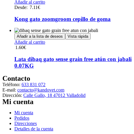
Este
Añadir al carrito
pueden
producto
Desde:
7.11
€
elegir
tiene
en
múltiples
Kong gato zoomgroom cepillo de goma
la
variantes.
página
Las
de
opciones
Añadir a la lista de deseos
Vista rápida
producto
se
Añadir al carrito
pueden
1.60
€
elegir
en
Lata dibaq gato sense grain free atún con jabali
la
0.07KG
página
de
Contacto
producto
Teléfono:
633 831 072
E-mail:
contacto@kandovet.com
Dirección:
Calle Gallo, 18 47012 Valladolid
Mi cuenta
Menú
Mi cuenta
Pedidos
Direcciones
Detalles de la cuenta