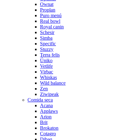
Ownat
Proplan
Puro menú
Real bowl
Royal canin
Schesir
Simba
Specific
Stuzzy
Terra felis
Úniko
Vetlife
Virbac
Whiskas
Wild balance
Zen
Ziwipeak
Comida seca
Acana
Applaws
Arion
Brit
Brokaton
Cotagro
Dibaq