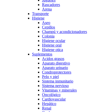
Juguetes
Rascadores
Arena
Transporte
Higiene
Aseo
Cepillos
Champú y acondicionadores
Colonia
Higiene ocular
Higiene oral
Higiene otica
Suplementos
Acidos grasos
Aparato digestivo
Aparato urinario
Condroprotectores
Pelo y piel
Sistema inmunitario
Sistema nervioso
Vitaminas y minerales
Oncológico
Cardiovascular
Hepático
Renal