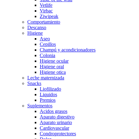
Vetlife
Virbac
Ziwipeak
Comportamiento
Descanso
Higiene
Aseo
Cepillos
Champú y acondicionadores
Colonia
Higiene ocular
Higiene oral
Higiene otica
Leche maternizada
Snacks
Liofilizado
Liquidos
Premios
Suplementos
Acidos grasos
Aparato digestivo
Aparato urinario
Cardiovascular
Condroprotectores