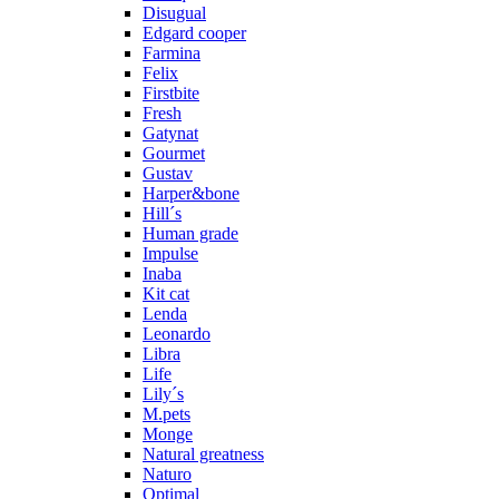
Disugual
Edgard cooper
Farmina
Felix
Firstbite
Fresh
Gatynat
Gourmet
Gustav
Harper&bone
Hill´s
Human grade
Impulse
Inaba
Kit cat
Lenda
Leonardo
Libra
Life
Lily´s
M.pets
Monge
Natural greatness
Naturo
Optimal