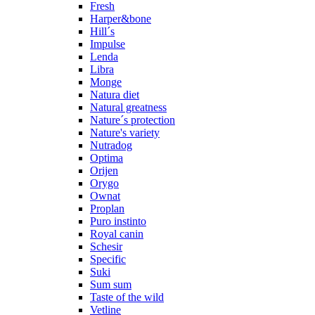
Fresh
Harper&bone
Hill´s
Impulse
Lenda
Libra
Monge
Natura diet
Natural greatness
Nature´s protection
Nature's variety
Nutradog
Optima
Orijen
Orygo
Ownat
Proplan
Puro instinto
Royal canin
Schesir
Specific
Suki
Sum sum
Taste of the wild
Vetline