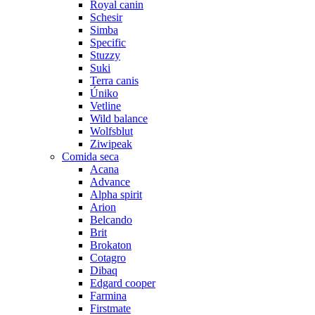
Royal canin
Schesir
Simba
Specific
Stuzzy
Suki
Terra canis
Úniko
Vetline
Wild balance
Wolfsblut
Ziwipeak
Comida seca
Acana
Advance
Alpha spirit
Arion
Belcando
Brit
Brokaton
Cotagro
Dibaq
Edgard cooper
Farmina
Firstmate