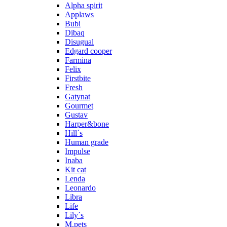
Alpha spirit
Applaws
Bubi
Dibaq
Disugual
Edgard cooper
Farmina
Felix
Firstbite
Fresh
Gatynat
Gourmet
Gustav
Harper&bone
Hill´s
Human grade
Impulse
Inaba
Kit cat
Lenda
Leonardo
Libra
Life
Lily´s
M.pets