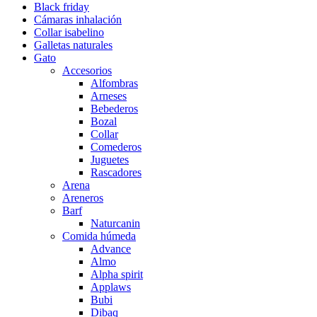
Black friday
Cámaras inhalación
Collar isabelino
Galletas naturales
Gato
Accesorios
Alfombras
Arneses
Bebederos
Bozal
Collar
Comederos
Juguetes
Rascadores
Arena
Areneros
Barf
Naturcanin
Comida húmeda
Advance
Almo
Alpha spirit
Applaws
Bubi
Dibaq