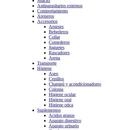
Snacks
Antiparasitarios externos
Comportamiento
Areneros
Accesorios
Arneses
Bebederos
Collar
Comederos
Juguetes
Rascadores
Arena
Transporte
Higiene
Aseo
Cepillos
Champú y acondicionadores
Colonia
Higiene ocular
Higiene oral
Higiene otica
Suplementos
Acidos grasos
Aparato digestivo
Aparato urinario