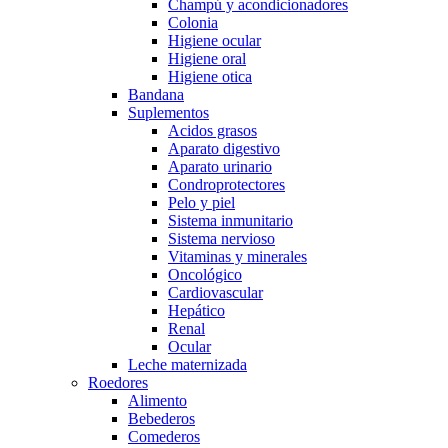
Champú y acondicionadores
Colonia
Higiene ocular
Higiene oral
Higiene otica
Bandana
Suplementos
Acidos grasos
Aparato digestivo
Aparato urinario
Condroprotectores
Pelo y piel
Sistema inmunitario
Sistema nervioso
Vitaminas y minerales
Oncológico
Cardiovascular
Hepático
Renal
Ocular
Leche maternizada
Roedores
Alimento
Bebederos
Comederos