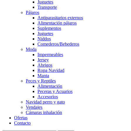
Juguetes
Transporte
Pájaros
Antiparasitarios externos
Alimentación pájaros
Suplementos
Juguetes
Niddos
Comederos/Bebederos
Moda
Impermeables
Jersey
Abrigos
Ropa Navidad
Manta
Peces y Reptiles
Alimentación
Peceras y Acuarios
Accesorios
Navidad perro y gato
Vendajes
Cámaras inhalación
Ofertas
Contacto