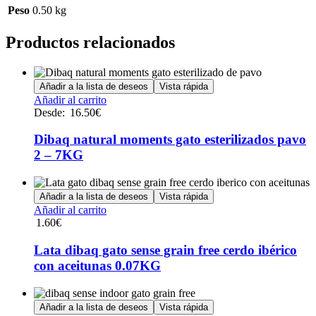
Peso
0.50 kg
Productos relacionados
Añadir a la lista de deseos
Vista rápida
Este
Añadir al carrito
producto
Desde:
16.50
€
tiene
múltiples
Dibaq natural moments gato esterilizados pavo
variantes.
2 – 7KG
Las
opciones
se
Añadir a la lista de deseos
Vista rápida
pueden
Añadir al carrito
elegir
1.60
€
en
la
Lata dibaq gato sense grain free cerdo ibérico
página
de
con aceitunas 0.07KG
producto
Añadir a la lista de deseos
Vista rápida