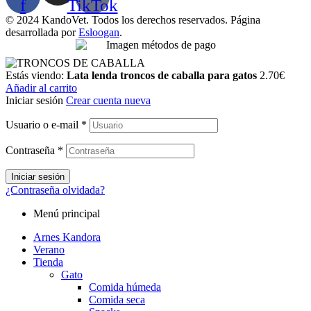
f
TikTok
© 2024 KandoVet. Todos los derechos reservados. Página
desarrollada por
Esloogan
.
Estás viendo:
Lata lenda troncos de caballa para gatos
2.70
€
Añadir al carrito
Iniciar sesión
Crear cuenta nueva
Usuario o e-mail
*
Contraseña
*
Iniciar sesión
¿Contraseña olvidada?
Menú principal
Arnes Kandora
Verano
Tienda
Gato
Comida húmeda
Comida seca