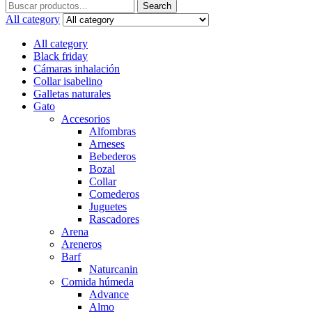
Search
Search
for:
All category
All category
Black friday
Cámaras inhalación
Collar isabelino
Galletas naturales
Gato
Accesorios
Alfombras
Arneses
Bebederos
Bozal
Collar
Comederos
Juguetes
Rascadores
Arena
Areneros
Barf
Naturcanin
Comida húmeda
Advance
Almo