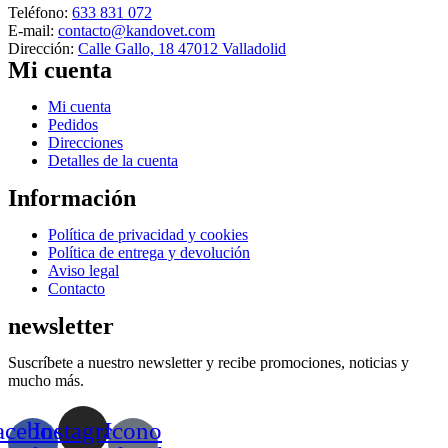
Teléfono:
633 831 072
pueden
E-mail:
contacto@kandovet.com
elegir
Dirección:
Calle Gallo, 18 47012 Valladolid
en
Mi cuenta
la
página
de
Menú
Mi cuenta
producto
Pedidos
Direcciones
Detalles de la cuenta
Información
Menú
Política de privacidad y cookies
Política de entrega y devolución
Aviso legal
Contacto
newsletter
Suscríbete a nuestro newsletter y recibe promociones, noticias y
mucho más.
acebook-
Instagram
Icono