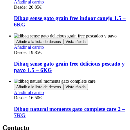
Este
Añadir al carrito
producto
Desde:
20.85
€
tiene
múltiples
Dibaq sense gato grain free indoor conejo 1.5 –
variantes.
6KG
Las
opciones
se
Añadir a la lista de deseos
Vista rápida
pueden
Este
Añadir al carrito
elegir
producto
Desde:
19.85
€
en
tiene
la
múltiples
Dibaq sense gato grain free delicious pescado y
página
variantes.
de
pavo 1.5 – 6KG
Las
producto
opciones
se
Añadir a la lista de deseos
Vista rápida
pueden
Este
Añadir al carrito
elegir
producto
Desde:
16.50
€
en
tiene
la
múltiples
Dibaq natural moments gato complete care 2 –
página
variantes.
de
7KG
Las
producto
opciones
Contacto
se