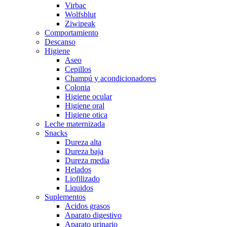
Virbac
Wolfsblut
Ziwipeak
Comportamiento
Descanso
Higiene
Aseo
Cepillos
Champú y acondicionadores
Colonia
Higiene ocular
Higiene oral
Higiene otica
Leche maternizada
Snacks
Dureza alta
Dureza baja
Dureza media
Helados
Liofilizado
Liquidos
Suplementos
Acidos grasos
Aparato digestivo
Aparato urinario