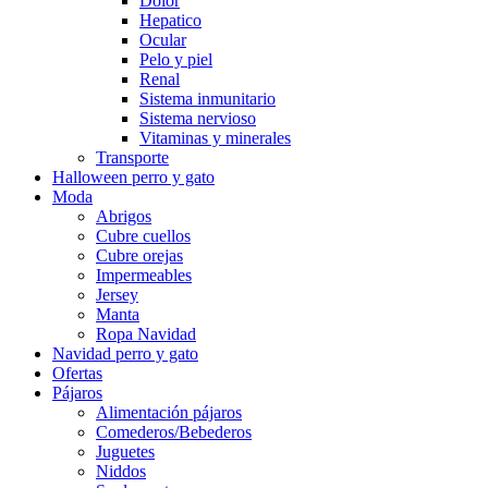
Dolor
Hepatico
Ocular
Pelo y piel
Renal
Sistema inmunitario
Sistema nervioso
Vitaminas y minerales
Transporte
Halloween perro y gato
Moda
Abrigos
Cubre cuellos
Cubre orejas
Impermeables
Jersey
Manta
Ropa Navidad
Navidad perro y gato
Ofertas
Pájaros
Alimentación pájaros
Comederos/Bebederos
Juguetes
Niddos