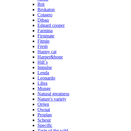
Brit
Brokaton
Cotagro
Dibaq
Edgard cooper
Farmina
Firstmate
Fitmin
Fresh
Happy cat
Harper&bone
Hill´s
Impulse
Lenda
Leonardo
Libra
Monge
Natural greatness
Nature's variety
Orijen
Ownat
Proplan
Schesir
Specific
Taste of the wild