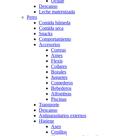
Ocular
Descanso
Leche maternizada
Perro
Comida húmeda
Comida seca
Snacks
Comportamiento
Accesorios
Correas
Arnes
Flexis
Collares
Bozales
Juguetes
Comederos
Bebederos
Alfombras
Piscinas
Transporte
Descanso
Antiparasitarios externos
Higiene
Aseo
Cepillos