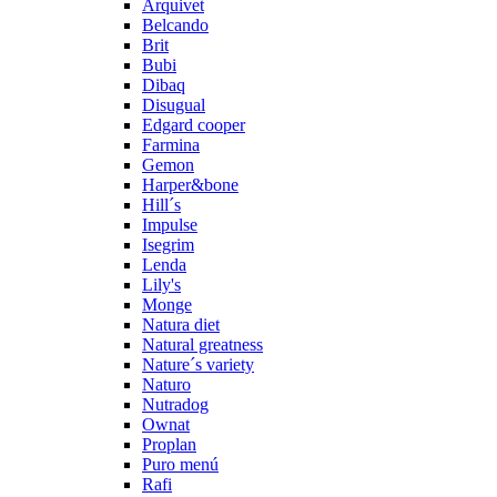
Arquivet
Belcando
Brit
Bubi
Dibaq
Disugual
Edgard cooper
Farmina
Gemon
Harper&bone
Hill´s
Impulse
Isegrim
Lenda
Lily's
Monge
Natura diet
Natural greatness
Nature´s variety
Naturo
Nutradog
Ownat
Proplan
Puro menú
Rafi