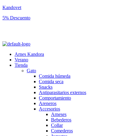
Kandovet
5% Descuento
Regístrate y consigue un código descuento del 5% en tu primera
compra.
Arnes Kandora
Verano
Tienda
Gato
Comida húmeda
Comida seca
Snacks
Antiparasitarios externos
Comportamiento
Areneros
Accesorios
Arneses
Bebederos
Collar
Comederos