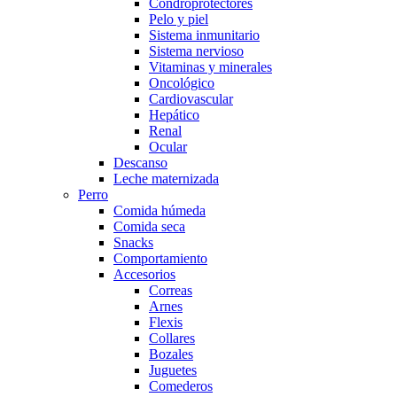
Condroprotectores
Pelo y piel
Sistema inmunitario
Sistema nervioso
Vitaminas y minerales
Oncológico
Cardiovascular
Hepático
Renal
Ocular
Descanso
Leche maternizada
Perro
Comida húmeda
Comida seca
Snacks
Comportamiento
Accesorios
Correas
Arnes
Flexis
Collares
Bozales
Juguetes
Comederos