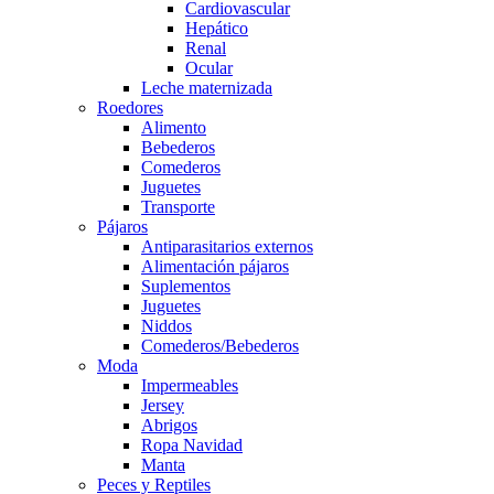
Cardiovascular
Hepático
Renal
Ocular
Leche maternizada
Roedores
Alimento
Bebederos
Comederos
Juguetes
Transporte
Pájaros
Antiparasitarios externos
Alimentación pájaros
Suplementos
Juguetes
Niddos
Comederos/Bebederos
Moda
Impermeables
Jersey
Abrigos
Ropa Navidad
Manta
Peces y Reptiles