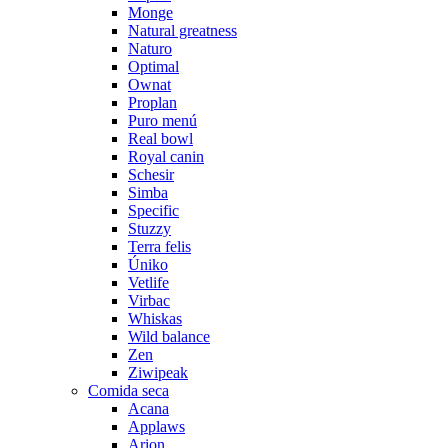
Monge
Natural greatness
Naturo
Optimal
Ownat
Proplan
Puro menú
Real bowl
Royal canin
Schesir
Simba
Specific
Stuzzy
Terra felis
Úniko
Vetlife
Virbac
Whiskas
Wild balance
Zen
Ziwipeak
Comida seca
Acana
Applaws
Arion