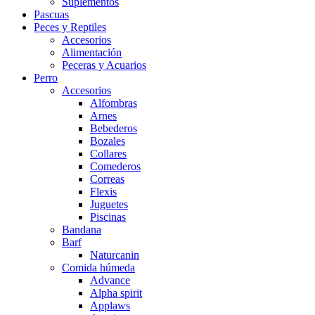
Suplementos
Pascuas
Peces y Reptiles
Accesorios
Alimentación
Peceras y Acuarios
Perro
Accesorios
Alfombras
Arnes
Bebederos
Bozales
Collares
Comederos
Correas
Flexis
Juguetes
Piscinas
Bandana
Barf
Naturcanin
Comida húmeda
Advance
Alpha spirit
Applaws