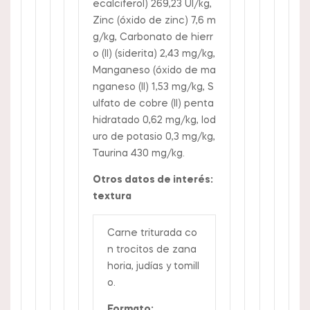
ecalciferol) 269,23 UI/kg,
Zinc (óxido de zinc) 7,6 m
g/kg, Carbonato de hierr
o (II) (siderita) 2,43 mg/kg,
Manganeso (óxido de ma
nganeso (II) 1,53 mg/kg, S
ulfato de cobre (II) penta
hidratado 0,62 mg/kg, Iod
uro de potasio 0,3 mg/kg,
Taurina 430 mg/kg.
Otros datos de interés:
textura
Carne triturada co
n trocitos de zana
horia, judías y tomill
o.
Formato: