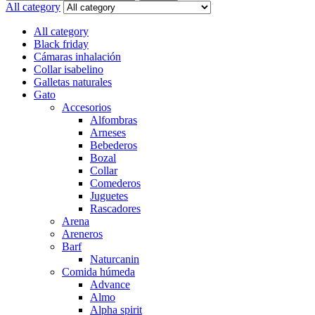
for:
All category
All category
Black friday
Cámaras inhalación
Collar isabelino
Galletas naturales
Gato
Accesorios
Alfombras
Arneses
Bebederos
Bozal
Collar
Comederos
Juguetes
Rascadores
Arena
Areneros
Barf
Naturcanin
Comida húmeda
Advance
Almo
Alpha spirit