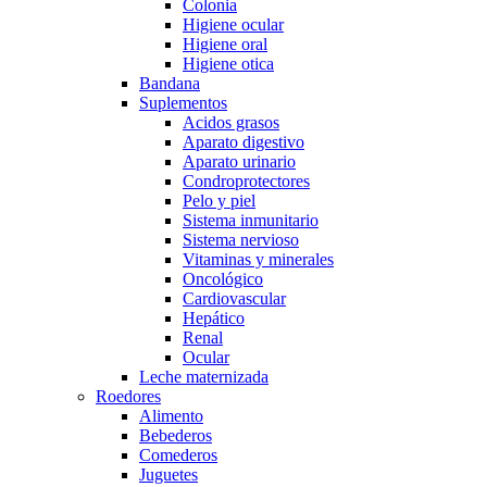
Colonia
Higiene ocular
Higiene oral
Higiene otica
Bandana
Suplementos
Acidos grasos
Aparato digestivo
Aparato urinario
Condroprotectores
Pelo y piel
Sistema inmunitario
Sistema nervioso
Vitaminas y minerales
Oncológico
Cardiovascular
Hepático
Renal
Ocular
Leche maternizada
Roedores
Alimento
Bebederos
Comederos
Juguetes