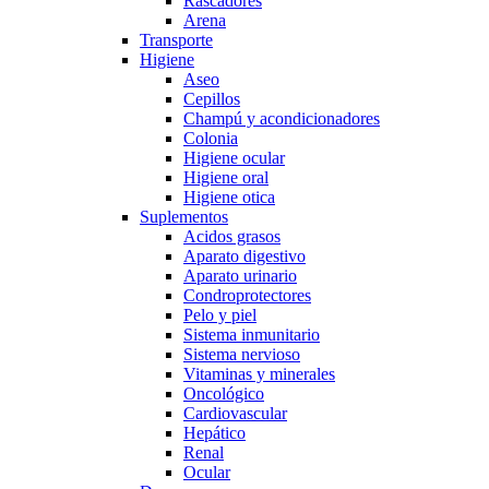
Rascadores
Arena
Transporte
Higiene
Aseo
Cepillos
Champú y acondicionadores
Colonia
Higiene ocular
Higiene oral
Higiene otica
Suplementos
Acidos grasos
Aparato digestivo
Aparato urinario
Condroprotectores
Pelo y piel
Sistema inmunitario
Sistema nervioso
Vitaminas y minerales
Oncológico
Cardiovascular
Hepático
Renal
Ocular