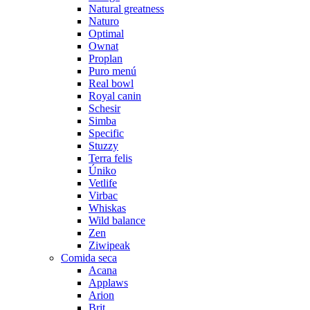
Natural greatness
Naturo
Optimal
Ownat
Proplan
Puro menú
Real bowl
Royal canin
Schesir
Simba
Specific
Stuzzy
Terra felis
Úniko
Vetlife
Virbac
Whiskas
Wild balance
Zen
Ziwipeak
Comida seca
Acana
Applaws
Arion
Brit