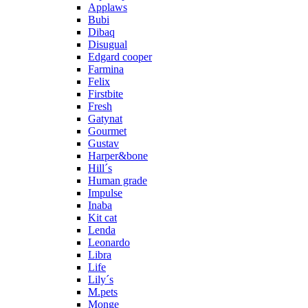
Applaws
Bubi
Dibaq
Disugual
Edgard cooper
Farmina
Felix
Firstbite
Fresh
Gatynat
Gourmet
Gustav
Harper&bone
Hill´s
Human grade
Impulse
Inaba
Kit cat
Lenda
Leonardo
Libra
Life
Lily´s
M.pets
Monge