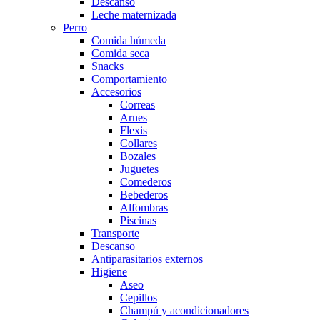
Descanso
Leche maternizada
Perro
Comida húmeda
Comida seca
Snacks
Comportamiento
Accesorios
Correas
Arnes
Flexis
Collares
Bozales
Juguetes
Comederos
Bebederos
Alfombras
Piscinas
Transporte
Descanso
Antiparasitarios externos
Higiene
Aseo
Cepillos
Champú y acondicionadores