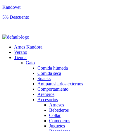
Kandovet
5% Descuento
Regístrate y consigue un código descuento del 5% en tu primera comp
Arnes Kandora
Verano
Tienda
Gato
Comida húmeda
Comida seca
Snacks
Antiparasitarios externos
Comportamiento
Areneros
Accesorios
Arneses
Bebederos
Collar
Comederos
Juguetes