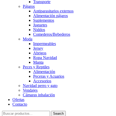
Transporte
Pájaros
Antiparasitarios externos
Alimentación pájaros
Suplementos
Juguetes
Niddos
Comederos/Bebederos
Moda
Impermeables
Jersey
Abrigos
Ropa Navidad
Manta
Peces y Reptiles
Alimentación
Peceras y Acuarios
Accesorios
Navidad perro y gato
Vendajes
Cámaras inhalación
Ofertas
Contacto
Search
Search