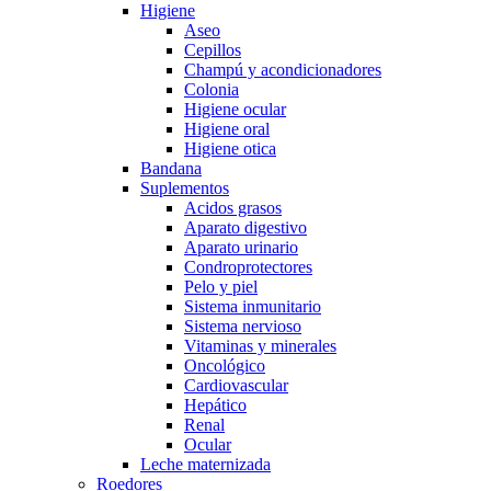
Higiene
Aseo
Cepillos
Champú y acondicionadores
Colonia
Higiene ocular
Higiene oral
Higiene otica
Bandana
Suplementos
Acidos grasos
Aparato digestivo
Aparato urinario
Condroprotectores
Pelo y piel
Sistema inmunitario
Sistema nervioso
Vitaminas y minerales
Oncológico
Cardiovascular
Hepático
Renal
Ocular
Leche maternizada
Roedores