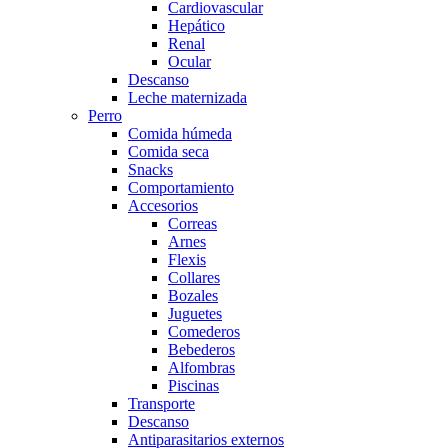
Cardiovascular
Hepático
Renal
Ocular
Descanso
Leche maternizada
Perro
Comida húmeda
Comida seca
Snacks
Comportamiento
Accesorios
Correas
Arnes
Flexis
Collares
Bozales
Juguetes
Comederos
Bebederos
Alfombras
Piscinas
Transporte
Descanso
Antiparasitarios externos