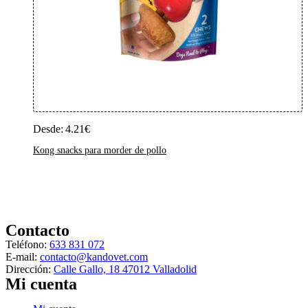
Añadir Al Carrito
Este
producto
tiene
Desde:
4.21
€
múltiples
variantes.
Kong snacks para morder de pollo
Las
opciones
se
pueden
elegir
en
Contacto
la
Teléfono:
633 831 072
página
E-mail:
contacto@kandovet.com
de
Dirección:
producto
Calle Gallo, 18 47012 Valladolid
Mi cuenta