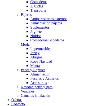
Comederos
Juguetes
Transporte
Pájaros
Antiparasitarios externos
Alimentación pájaros
Suplementos
Juguetes
Niddos
Comederos/Bebederos
Moda
Impermeables
Jersey
Abrigos
Ropa Navidad
Manta
Peces y Reptiles
Alimentación
Peceras y Acuarios
Accesorios
Navidad perro y gato
Vendajes
Cámaras inhalación
Ofertas
Contacto