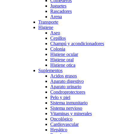
Comederos
Juguetes
Rascadores
Arena
Transporte
Higiene
Aseo
Cepillos
Champú y acondicionadores
Colonia
Higiene ocular
Higiene oral
Higiene otica
Suplementos
Acidos grasos
Aparato digestivo
Aparato urinario
Condroprotectores
Pelo y piel
Sistema inmunitario
Sistema nervioso
Vitaminas y minerales
Oncológico
Cardiovascular
Hepático