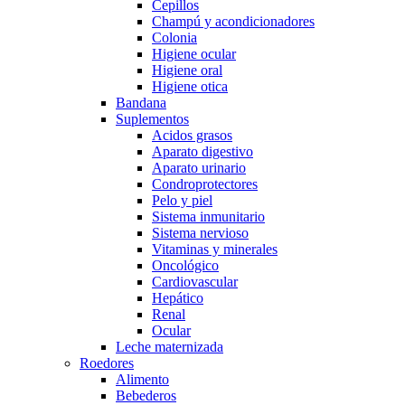
Cepillos
Champú y acondicionadores
Colonia
Higiene ocular
Higiene oral
Higiene otica
Bandana
Suplementos
Acidos grasos
Aparato digestivo
Aparato urinario
Condroprotectores
Pelo y piel
Sistema inmunitario
Sistema nervioso
Vitaminas y minerales
Oncológico
Cardiovascular
Hepático
Renal
Ocular
Leche maternizada
Roedores
Alimento
Bebederos