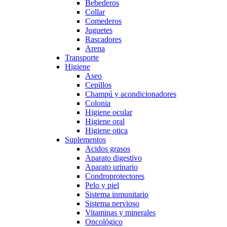
Bebederos
Collar
Comederos
Juguetes
Rascadores
Arena
Transporte
Higiene
Aseo
Cepillos
Champú y acondicionadores
Colonia
Higiene ocular
Higiene oral
Higiene otica
Suplementos
Acidos grasos
Aparato digestivo
Aparato urinario
Condroprotectores
Pelo y piel
Sistema inmunitario
Sistema nervioso
Vitaminas y minerales
Oncológico