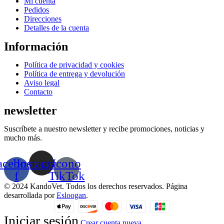
Menú
Mi cuenta
Pedidos
Direcciones
Detalles de la cuenta
Información
Menú
Política de privacidad y cookies
Política de entrega y devolución
Aviso legal
Contacto
newsletter
Suscríbete a nuestro newsletter y recibe promociones, noticias y
mucho más.
acebook-
Instagram
Icono
f
TikTok
© 2024 KandoVet. Todos los derechos reservados. Página
desarrollada por
Esloogan
.
Iniciar sesión
Crear cuenta nueva