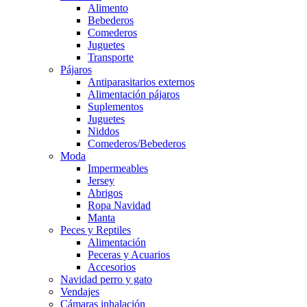
Alimento
Bebederos
Comederos
Juguetes
Transporte
Pájaros
Antiparasitarios externos
Alimentación pájaros
Suplementos
Juguetes
Niddos
Comederos/Bebederos
Moda
Impermeables
Jersey
Abrigos
Ropa Navidad
Manta
Peces y Reptiles
Alimentación
Peceras y Acuarios
Accesorios
Navidad perro y gato
Vendajes
Cámaras inhalación