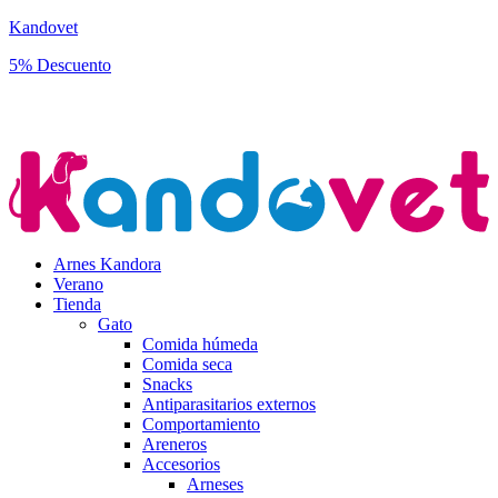
Kandovet
5% Descuento
Regístrate y consigue un código descuento del 5% en tu primera
compra.
Arnes Kandora
Verano
Tienda
Gato
Comida húmeda
Comida seca
Snacks
Antiparasitarios externos
Comportamiento
Areneros
Accesorios
Arneses