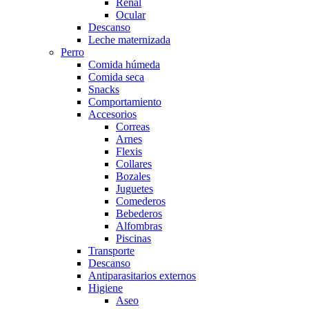
Renal
Ocular
Descanso
Leche maternizada
Perro
Comida húmeda
Comida seca
Snacks
Comportamiento
Accesorios
Correas
Arnes
Flexis
Collares
Bozales
Juguetes
Comederos
Bebederos
Alfombras
Piscinas
Transporte
Descanso
Antiparasitarios externos
Higiene
Aseo