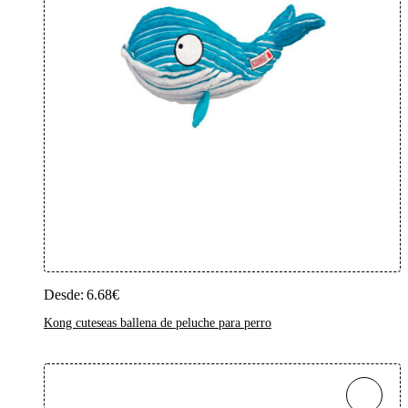
Añadir Al Carrito
Este
producto
tiene
Desde:
6.68
€
múltiples
variantes.
Kong cuteseas ballena de peluche para perro
Las
opciones
se
pueden
elegir