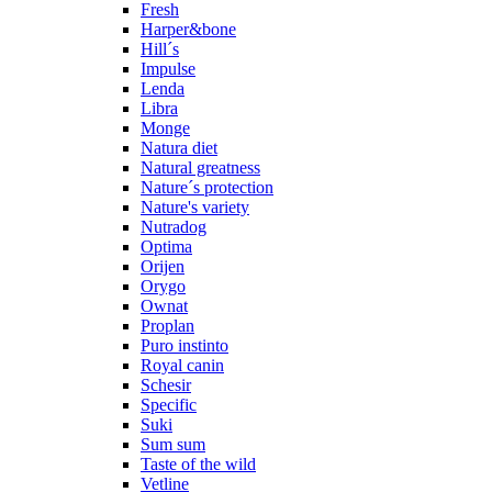
Fresh
Harper&bone
Hill´s
Impulse
Lenda
Libra
Monge
Natura diet
Natural greatness
Nature´s protection
Nature's variety
Nutradog
Optima
Orijen
Orygo
Ownat
Proplan
Puro instinto
Royal canin
Schesir
Specific
Suki
Sum sum
Taste of the wild
Vetline