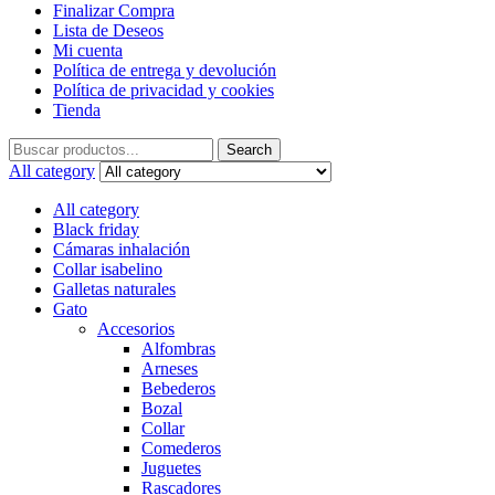
Finalizar Compra
Lista de Deseos
Mi cuenta
Política de entrega y devolución
Política de privacidad y cookies
Tienda
Search
Search
for:
All category
All category
Black friday
Cámaras inhalación
Collar isabelino
Galletas naturales
Gato
Accesorios
Alfombras
Arneses
Bebederos
Bozal
Collar
Comederos
Juguetes
Rascadores