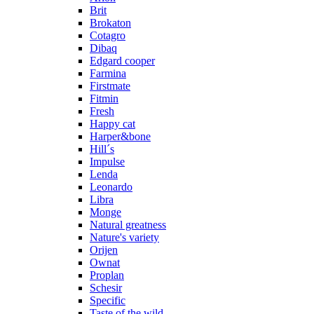
Brit
Brokaton
Cotagro
Dibaq
Edgard cooper
Farmina
Firstmate
Fitmin
Fresh
Happy cat
Harper&bone
Hill´s
Impulse
Lenda
Leonardo
Libra
Monge
Natural greatness
Nature's variety
Orijen
Ownat
Proplan
Schesir
Specific
Taste of the wild