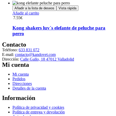
Las
de
opciones
Añadir a la lista de deseos
Vista rápida
producto
se
Añadir al carrito
pueden
7.55
€
elegir
en
Kong shakers luv´s elefante de peluche para
la
perro
página
de
Contacto
producto
Teléfono:
633 831 072
E-mail:
contacto@kandovet.com
Dirección:
Calle Gallo, 18 47012 Valladolid
Mi cuenta
Menú
Mi cuenta
Pedidos
Direcciones
Detalles de la cuenta
Información
Menú
Política de privacidad y cookies
Política de entrega y devolución