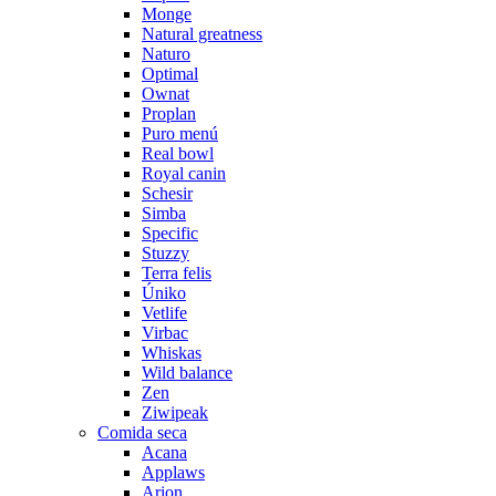
Monge
Natural greatness
Naturo
Optimal
Ownat
Proplan
Puro menú
Real bowl
Royal canin
Schesir
Simba
Specific
Stuzzy
Terra felis
Úniko
Vetlife
Virbac
Whiskas
Wild balance
Zen
Ziwipeak
Comida seca
Acana
Applaws
Arion