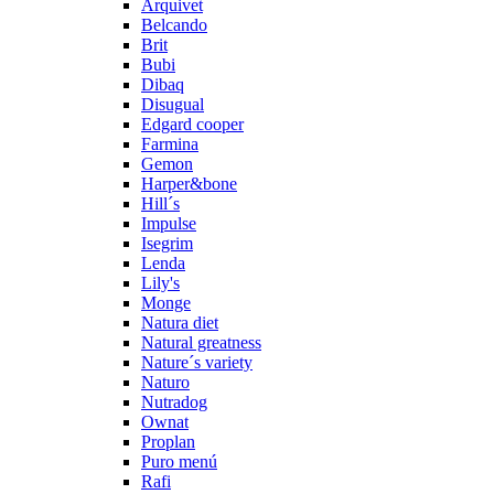
Arquivet
Belcando
Brit
Bubi
Dibaq
Disugual
Edgard cooper
Farmina
Gemon
Harper&bone
Hill´s
Impulse
Isegrim
Lenda
Lily's
Monge
Natura diet
Natural greatness
Nature´s variety
Naturo
Nutradog
Ownat
Proplan
Puro menú
Rafi