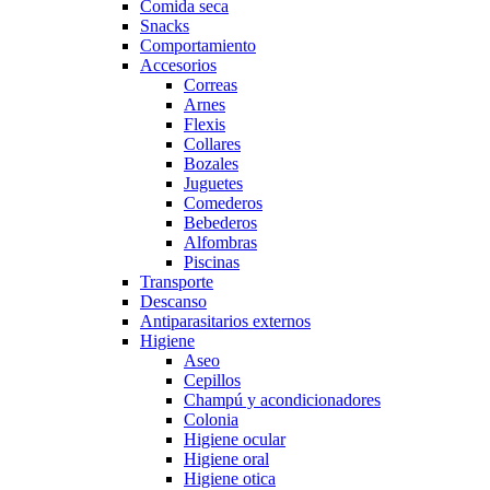
Comida seca
Snacks
Comportamiento
Accesorios
Correas
Arnes
Flexis
Collares
Bozales
Juguetes
Comederos
Bebederos
Alfombras
Piscinas
Transporte
Descanso
Antiparasitarios externos
Higiene
Aseo
Cepillos
Champú y acondicionadores
Colonia
Higiene ocular
Higiene oral
Higiene otica