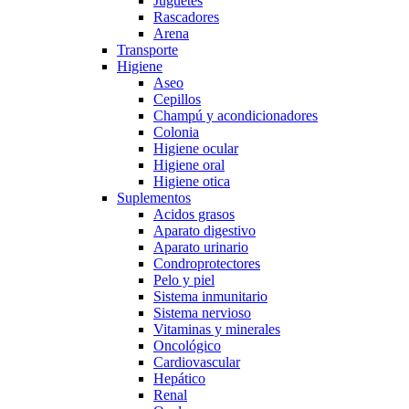
Juguetes
Rascadores
Arena
Transporte
Higiene
Aseo
Cepillos
Champú y acondicionadores
Colonia
Higiene ocular
Higiene oral
Higiene otica
Suplementos
Acidos grasos
Aparato digestivo
Aparato urinario
Condroprotectores
Pelo y piel
Sistema inmunitario
Sistema nervioso
Vitaminas y minerales
Oncológico
Cardiovascular
Hepático
Renal