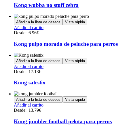
Kong wubba no stuff zebra
Añadir a la lista de deseos
Vista rápida
Este
Añadir al carrito
producto
Desde:
6.96
€
tiene
múltiples
Kong pulpo morado de peluche para perros
variantes.
Las
opciones
Añadir a la lista de deseos
Vista rápida
se
Este
Añadir al carrito
pueden
producto
Desde:
17.13
€
elegir
tiene
en
múltiples
Kong safestix
la
variantes.
página
Las
de
opciones
Añadir a la lista de deseos
Vista rápida
producto
se
Este
Añadir al carrito
pueden
producto
Desde:
13.79
€
elegir
tiene
en
múltiples
Kong jumbler football pelota para perros
la
variantes.
página