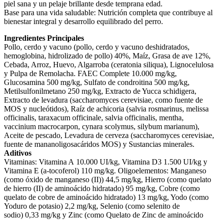
piel sana y un pelaje brillante desde temprana edad.
Base para una vida saludable: Nutrición completa que contribuye al
bienestar integral y desarrollo equilibrado del perro.
Ingredientes Principales
Pollo, cerdo y vacuno (pollo, cerdo y vacuno deshidratados,
hemoglobina, hidrolizado de pollo) 40%, Maíz, Grasa de ave 12%,
Cebada, Arroz, Huevo, Algarroba (ceratonia siliqua), Lignocelulosa
y Pulpa de Remolacha. FAEC Complete 10.000 mg/kg,
Glucosamina 500 mg/kg, Sulfato de condroitina 500 mg/kg,
Metilsulfonilmetano 250 mg/kg, Extracto de Yucca schidigera,
Extracto de levadura (saccharomyces cerevisiae, como fuente de
MOS y nucleótidos), Raíz de achicoria (salvia rosmarinus, melissa
officinalis, taraxacum officinale, salvia officinalis, mentha,
vaccinium macrocarpon, cynara scolymus, silybum marianum),
Aceite de pescado, Levadura de cerveza (saccharomyces cerevisiae,
fuente de mananoligosacáridos MOS) y Sustancias minerales.
Aditivos
Vitaminas: Vitamina A 10.000 UI/kg, Vitamina D3 1.500 UI/kg y
Vitamina E (a-tocoferol) 110 mg/kg. Oligoelementos: Manganeso
(como óxido de manganeso (II)) 44,5 mg/kg, Hierro (como quelato
de hierro (II) de aminoácido hidratado) 95 mg/kg, Cobre (como
quelato de cobre de aminoácido hidratado) 13 mg/kg, Yodo (como
Yoduro de potasio) 2,2 mg/kg, Selenio (como selenito de
sodio) 0,33 mg/kg y Zinc (como Quelato de Zinc de aminoácido