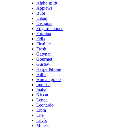
Alpha spirit
Applaws
Bubi
Dibaq
Disugual
Edgard cooper
Farmina
Felix
Firstbite
Fresh
Gatynat
Gourmet
Gustav
Harper&bone
Hill´s
Human grade
Impulse
Inaba
Kit cat
Lenda
Leonardo
Libra
Life
Lily´s
M.pets