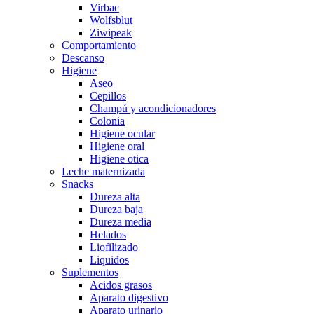
Virbac
Wolfsblut
Ziwipeak
Comportamiento
Descanso
Higiene
Aseo
Cepillos
Champú y acondicionadores
Colonia
Higiene ocular
Higiene oral
Higiene otica
Leche maternizada
Snacks
Dureza alta
Dureza baja
Dureza media
Helados
Liofilizado
Liquidos
Suplementos
Acidos grasos
Aparato digestivo
Aparato urinario