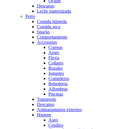
Ocular
Descanso
Leche maternizada
Perro
Comida húmeda
Comida seca
Snacks
Comportamiento
Accesorios
Correas
Arnes
Flexis
Collares
Bozales
Juguetes
Comederos
Bebederos
Alfombras
Piscinas
Transporte
Descanso
Antiparasitarios externos
Higiene
Aseo
Cepillos