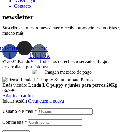
Aviso legal
Contacto
newsletter
Suscríbete a nuestro newsletter y recibe promociones, noticias y
mucho más.
acebook-
Instagram
Icono
f
TikTok
© 2024 KandoVet. Todos los derechos reservados. Página
desarrollada por
Esloogan
.
Estás viendo:
Lenda LC puppy y junior para perros 20Kg
66.99
€
Añadir al carrito
Iniciar sesión
Crear cuenta nueva
Usuario o e-mail
*
Contraseña
*