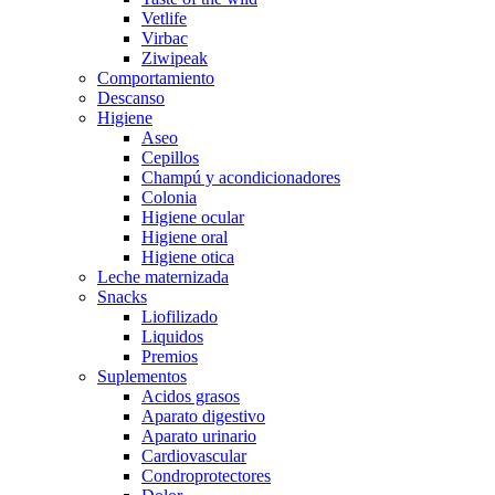
Vetlife
Virbac
Ziwipeak
Comportamiento
Descanso
Higiene
Aseo
Cepillos
Champú y acondicionadores
Colonia
Higiene ocular
Higiene oral
Higiene otica
Leche maternizada
Snacks
Liofilizado
Liquidos
Premios
Suplementos
Acidos grasos
Aparato digestivo
Aparato urinario
Cardiovascular
Condroprotectores