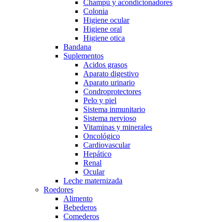
Champú y acondicionadores
Colonia
Higiene ocular
Higiene oral
Higiene otica
Bandana
Suplementos
Acidos grasos
Aparato digestivo
Aparato urinario
Condroprotectores
Pelo y piel
Sistema inmunitario
Sistema nervioso
Vitaminas y minerales
Oncológico
Cardiovascular
Hepático
Renal
Ocular
Leche maternizada
Roedores
Alimento
Bebederos
Comederos