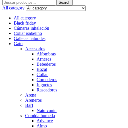
Search
Search
for:
All category
All category
Black friday
Cámaras inhalación
Collar isabelino
Galletas naturales
Gato
Accesorios
Alfombras
Arneses
Bebederos
Bozal
Collar
Comederos
Juguetes
Rascadores
Arena
Areneros
Barf
Naturcanin
Comida húmeda
Advance
Almo