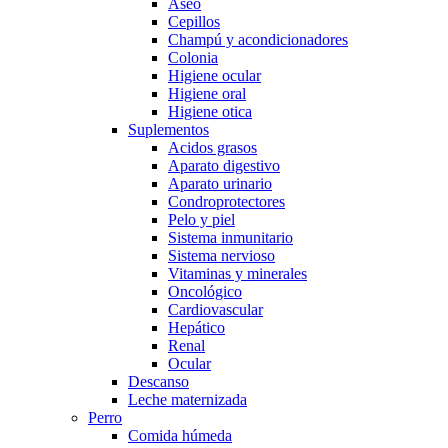
Aseo
Cepillos
Champú y acondicionadores
Colonia
Higiene ocular
Higiene oral
Higiene otica
Suplementos
Acidos grasos
Aparato digestivo
Aparato urinario
Condroprotectores
Pelo y piel
Sistema inmunitario
Sistema nervioso
Vitaminas y minerales
Oncológico
Cardiovascular
Hepático
Renal
Ocular
Descanso
Leche maternizada
Perro
Comida húmeda