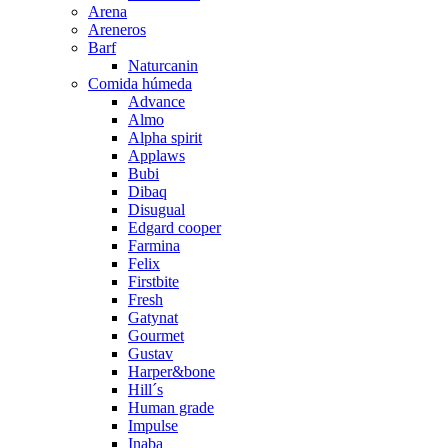
Arena
Areneros
Barf
Naturcanin
Comida húmeda
Advance
Almo
Alpha spirit
Applaws
Bubi
Dibaq
Disugual
Edgard cooper
Farmina
Felix
Firstbite
Fresh
Gatynat
Gourmet
Gustav
Harper&bone
Hill´s
Human grade
Impulse
Inaba