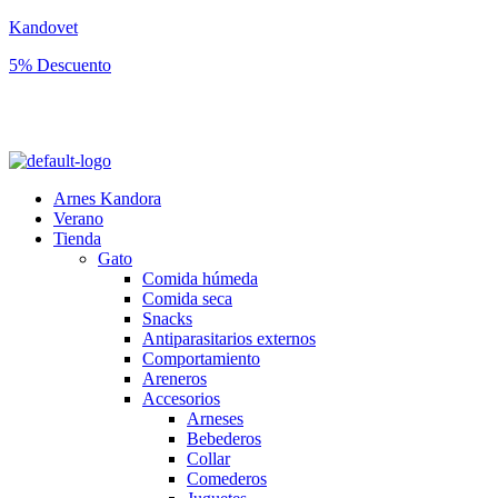
Kandovet
5% Descuento
Regístrate y consigue un código descuento del 5% en tu primera
compra.
Arnes Kandora
Verano
Tienda
Gato
Comida húmeda
Comida seca
Snacks
Antiparasitarios externos
Comportamiento
Areneros
Accesorios
Arneses
Bebederos
Collar
Comederos