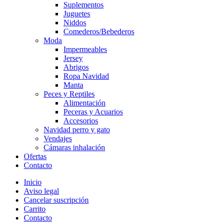
Suplementos
Juguetes
Niddos
Comederos/Bebederos
Moda
Impermeables
Jersey
Abrigos
Ropa Navidad
Manta
Peces y Reptiles
Alimentación
Peceras y Acuarios
Accesorios
Navidad perro y gato
Vendajes
Cámaras inhalación
Ofertas
Contacto
Inicio
Aviso legal
Cancelar suscripción
Carrito
Contacto