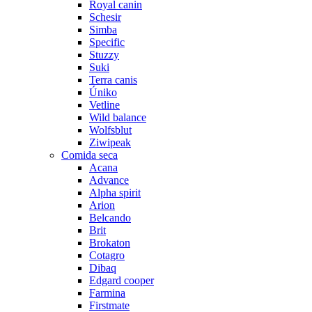
Royal canin
Schesir
Simba
Specific
Stuzzy
Suki
Terra canis
Úniko
Vetline
Wild balance
Wolfsblut
Ziwipeak
Comida seca
Acana
Advance
Alpha spirit
Arion
Belcando
Brit
Brokaton
Cotagro
Dibaq
Edgard cooper
Farmina
Firstmate