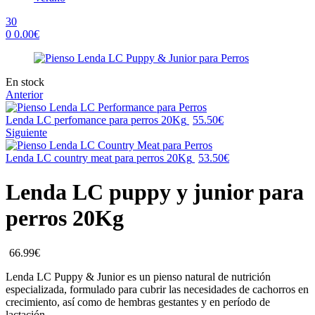
30
0
0.00
€
Menu
Availability:
En stock
Anterior
Lenda LC perfomance para perros 20Kg
55.50
€
Siguiente
Lenda LC country meat para perros 20Kg
53.50
€
Lenda LC puppy y junior para
perros 20Kg
66.99
€
Lenda LC Puppy & Junior es un pienso natural de nutrición
especializada, formulado para cubrir las necesidades de cachorros en
crecimiento, así como de hembras gestantes y en período de
lactación.