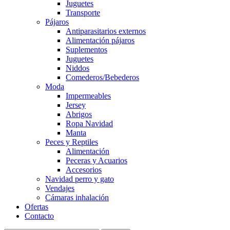
Juguetes
Transporte
Pájaros
Antiparasitarios externos
Alimentación pájaros
Suplementos
Juguetes
Niddos
Comederos/Bebederos
Moda
Impermeables
Jersey
Abrigos
Ropa Navidad
Manta
Peces y Reptiles
Alimentación
Peceras y Acuarios
Accesorios
Navidad perro y gato
Vendajes
Cámaras inhalación
Ofertas
Contacto