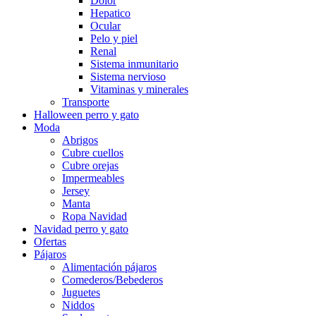
Dolor
Hepatico
Ocular
Pelo y piel
Renal
Sistema inmunitario
Sistema nervioso
Vitaminas y minerales
Transporte
Halloween perro y gato
Moda
Abrigos
Cubre cuellos
Cubre orejas
Impermeables
Jersey
Manta
Ropa Navidad
Navidad perro y gato
Ofertas
Pájaros
Alimentación pájaros
Comederos/Bebederos
Juguetes
Niddos