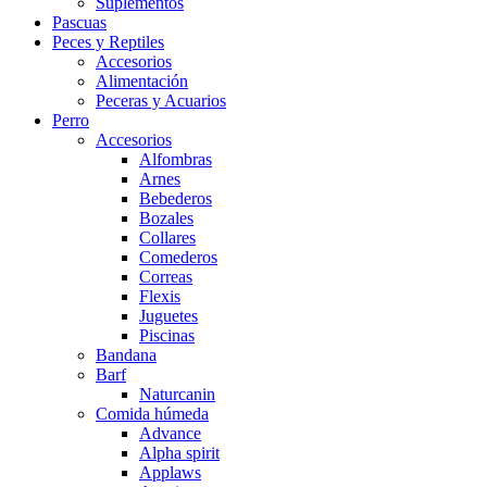
Suplementos
Pascuas
Peces y Reptiles
Accesorios
Alimentación
Peceras y Acuarios
Perro
Accesorios
Alfombras
Arnes
Bebederos
Bozales
Collares
Comederos
Correas
Flexis
Juguetes
Piscinas
Bandana
Barf
Naturcanin
Comida húmeda
Advance
Alpha spirit
Applaws