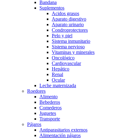
Bandana
Suplementos
Acidos grasos
Aparato digestivo
Aparato urinario
Condroprotectores
Pelo y piel
Sistema inmunitario
Sistema nervioso
Vitaminas y minerales
Oncológico
Cardiovascular
Hepático
Renal
Ocular
Leche maternizada
Roedores
Alimento
Bebederos
Comederos
Juguetes
Transporte
Pájaros
Antiparasitarios externos
Alimentación pájaros