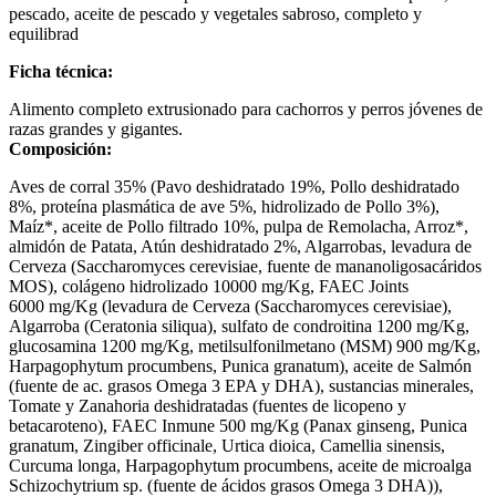
pescado, aceite de pescado y vegetales sabroso, completo y
equilibrad
Ficha técnica:
Alimento completo extrusionado para cachorros y perros jóvenes de
razas grandes y gigantes.
Composición:
Aves de corral 35% (Pavo deshidratado 19%, Pollo deshidratado
8%, proteína plasmática de ave 5%, hidrolizado de Pollo 3%),
Maíz*, aceite de Pollo filtrado 10%, pulpa de Remolacha, Arroz*,
almidón de Patata, Atún deshidratado 2%, Algarrobas, levadura de
Cerveza (Saccharomyces cerevisiae, fuente de mananoligosacáridos
MOS), colágeno hidrolizado 10000 mg/Kg, FAEC Joints
6000 mg/Kg (levadura de Cerveza (Saccharomyces cerevisiae),
Algarroba (Ceratonia siliqua), sulfato de condroitina 1200 mg/Kg,
glucosamina 1200 mg/Kg, metilsulfonilmetano (MSM) 900 mg/Kg,
Harpagophytum procumbens, Punica granatum), aceite de Salmón
(fuente de ac. grasos Omega 3 EPA y DHA), sustancias minerales,
Tomate y Zanahoria deshidratadas (fuentes de licopeno y
betacaroteno), FAEC Inmune 500 mg/Kg (Panax ginseng, Punica
granatum, Zingiber officinale, Urtica dioica, Camellia sinensis,
Curcuma longa, Harpagophytum procumbens, aceite de microalga
Schizochytrium sp. (fuente de ácidos grasos Omega 3 DHA)),