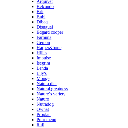
Arquivet
Belcando
Brit
Bubi
Dibaq
Disugual
Edgard cooper
Farmina
Gemon
Harper&bone
Hill´s
Impulse
Isegrim
Lenda
Lily's
Monge
Natura diet
Natural greatness
Nature´s variety
Naturo
Nutradog
Ownat
Proplan
Puro menú
Rafi