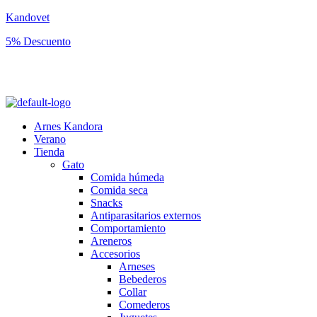
Kandovet
5% Descuento
Regístrate y consigue un código descuento del 5% en tu primera
compra.
Arnes Kandora
Verano
Tienda
Gato
Comida húmeda
Comida seca
Snacks
Antiparasitarios externos
Comportamiento
Areneros
Accesorios
Arneses
Bebederos
Collar
Comederos