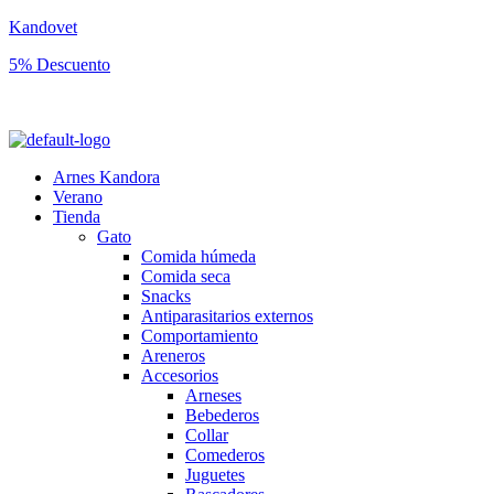
Kandovet
5% Descuento
Regístrate y consigue un código descuento del 5% en tu primera comp
Arnes Kandora
Verano
Tienda
Gato
Comida húmeda
Comida seca
Snacks
Antiparasitarios externos
Comportamiento
Areneros
Accesorios
Arneses
Bebederos
Collar
Comederos
Juguetes