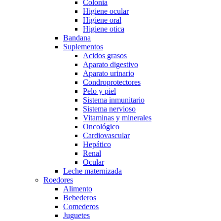
Colonia
Higiene ocular
Higiene oral
Higiene otica
Bandana
Suplementos
Acidos grasos
Aparato digestivo
Aparato urinario
Condroprotectores
Pelo y piel
Sistema inmunitario
Sistema nervioso
Vitaminas y minerales
Oncológico
Cardiovascular
Hepático
Renal
Ocular
Leche maternizada
Roedores
Alimento
Bebederos
Comederos
Juguetes