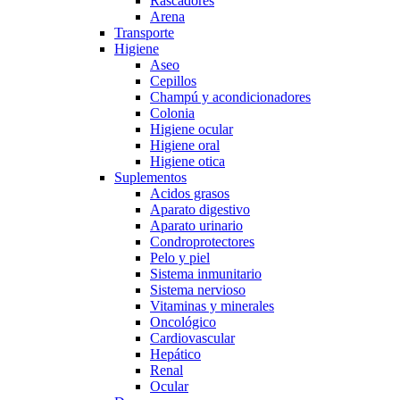
Rascadores
Arena
Transporte
Higiene
Aseo
Cepillos
Champú y acondicionadores
Colonia
Higiene ocular
Higiene oral
Higiene otica
Suplementos
Acidos grasos
Aparato digestivo
Aparato urinario
Condroprotectores
Pelo y piel
Sistema inmunitario
Sistema nervioso
Vitaminas y minerales
Oncológico
Cardiovascular
Hepático
Renal
Ocular