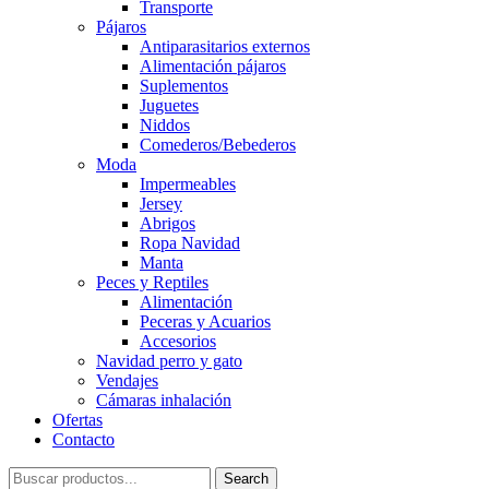
Transporte
Pájaros
Antiparasitarios externos
Alimentación pájaros
Suplementos
Juguetes
Niddos
Comederos/Bebederos
Moda
Impermeables
Jersey
Abrigos
Ropa Navidad
Manta
Peces y Reptiles
Alimentación
Peceras y Acuarios
Accesorios
Navidad perro y gato
Vendajes
Cámaras inhalación
Ofertas
Contacto
Search
Search