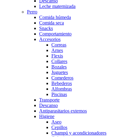
Descanso
Leche maternizada
Perro
Comida húmeda
Comida seca
Snacks
Comportamiento
Accesorios
Correas
Arnes
Flexis
Collares
Bozales
Juguetes
Comederos
Bebederos
Alfombras
Piscinas
Transporte
Descanso
Antiparasitarios externos
Higiene
Aseo
Cepillos
Champú y acondicionadores