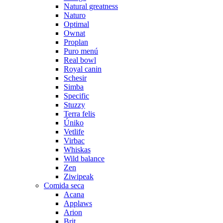
Natural greatness
Naturo
Optimal
Ownat
Proplan
Puro menú
Real bowl
Royal canin
Schesir
Simba
Specific
Stuzzy
Terra felis
Úniko
Vetlife
Virbac
Whiskas
Wild balance
Zen
Ziwipeak
Comida seca
Acana
Applaws
Arion
Brit