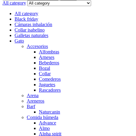
for:
All category
All category
Black friday
Cámaras inhalación
Collar isabelino
Galletas naturales
Gato
Accesorios
Alfombras
Arneses
Bebederos
Bozal
Collar
Comederos
Juguetes
Rascadores
Arena
Areneros
Barf
Naturcanin
Comida húmeda
Advance
Almo
Alpha spirit