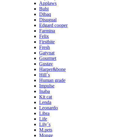
Applaws
Bubi
Dibaq
Disugual
Edgard cooper
Farmina
Felix
Firstbite
Fresh
Gatynat
Gourmet
Gustav
Harper&bone
Hill´s
Human grade
Impulse
Inaba
Kit cat
Lenda
Leonardo
Libra
Life
Lily´s
M.pets
Monge