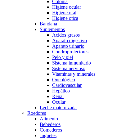
Colonia
Higiene ocular
Higiene oral
Higiene otica
Bandana
Suplementos
Acidos grasos
Aparato digestivo
Aparato urinario
Condroprotectores
Pelo y piel
Sistema inmunitario
Sistema nervioso
Vitaminas y minerales
Oncológico
Cardiovascular
Hepático
Renal
Ocular
Leche maternizada
Roedores
Alimento
Bebederos
Comederos
Juguetes