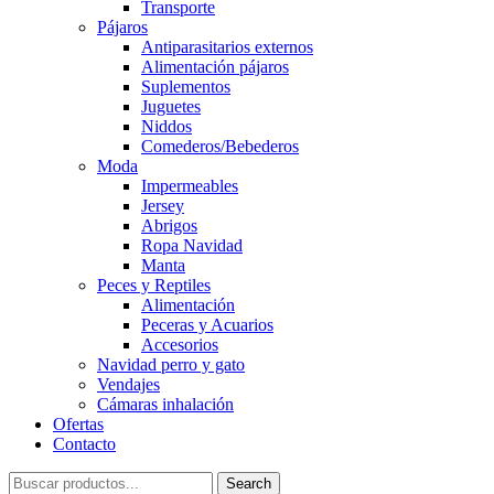
Transporte
Pájaros
Antiparasitarios externos
Alimentación pájaros
Suplementos
Juguetes
Niddos
Comederos/Bebederos
Moda
Impermeables
Jersey
Abrigos
Ropa Navidad
Manta
Peces y Reptiles
Alimentación
Peceras y Acuarios
Accesorios
Navidad perro y gato
Vendajes
Cámaras inhalación
Ofertas
Contacto
Search
Search