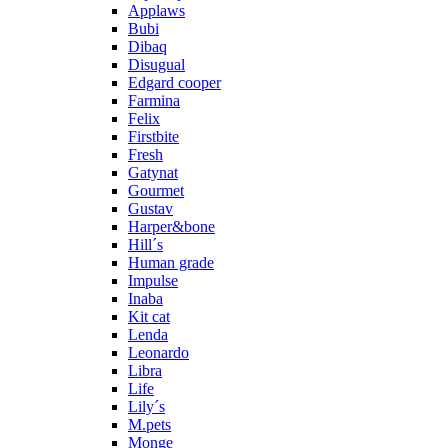
Applaws
Bubi
Dibaq
Disugual
Edgard cooper
Farmina
Felix
Firstbite
Fresh
Gatynat
Gourmet
Gustav
Harper&bone
Hill´s
Human grade
Impulse
Inaba
Kit cat
Lenda
Leonardo
Libra
Life
Lily´s
M.pets
Monge