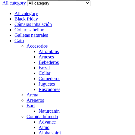
for:
All category
All category
Black friday
Cámaras inhalación
Collar isabelino
Galletas naturales
Gato
Accesorios
Alfombras
Arneses
Bebederos
Bozal
Collar
Comederos
Juguetes
Rascadores
Arena
Areneros
Barf
Naturcanin
Comida húmeda
Advance
Almo
Alpha spirit