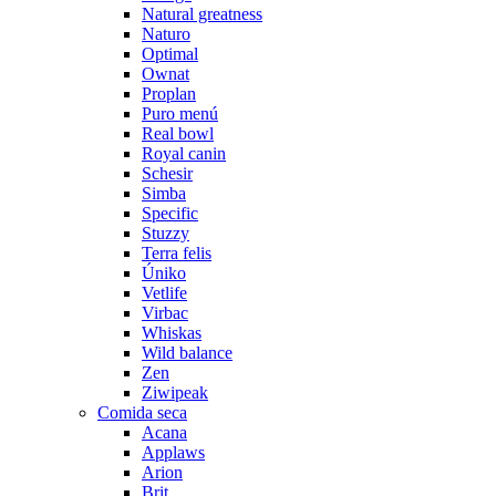
Natural greatness
Naturo
Optimal
Ownat
Proplan
Puro menú
Real bowl
Royal canin
Schesir
Simba
Specific
Stuzzy
Terra felis
Úniko
Vetlife
Virbac
Whiskas
Wild balance
Zen
Ziwipeak
Comida seca
Acana
Applaws
Arion
Brit