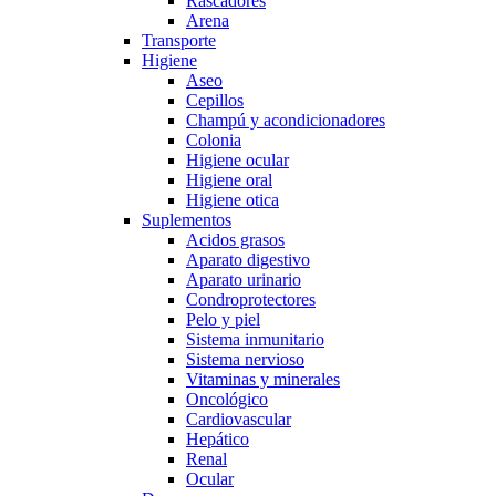
Rascadores
Arena
Transporte
Higiene
Aseo
Cepillos
Champú y acondicionadores
Colonia
Higiene ocular
Higiene oral
Higiene otica
Suplementos
Acidos grasos
Aparato digestivo
Aparato urinario
Condroprotectores
Pelo y piel
Sistema inmunitario
Sistema nervioso
Vitaminas y minerales
Oncológico
Cardiovascular
Hepático
Renal
Ocular