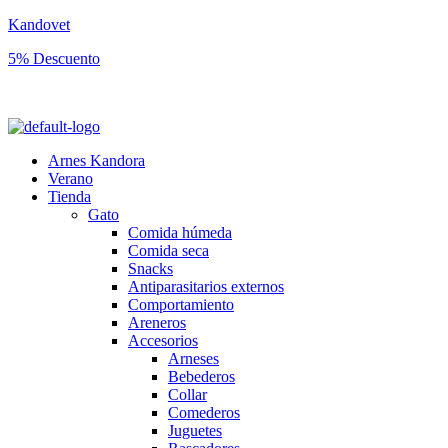
Kandovet
5% Descuento
Regístrate y consigue un código descuento del 5% en tu primera comp
Arnes Kandora
Verano
Tienda
Gato
Comida húmeda
Comida seca
Snacks
Antiparasitarios externos
Comportamiento
Areneros
Accesorios
Arneses
Bebederos
Collar
Comederos
Juguetes