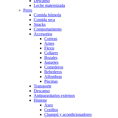
Descanso
Leche maternizada
Perro
Comida húmeda
Comida seca
Snacks
Comportamiento
Accesorios
Correas
Arnes
Flexis
Collares
Bozales
Juguetes
Comederos
Bebederos
Alfombras
Piscinas
Transporte
Descanso
Antiparasitarios externos
Higiene
Aseo
Cepillos
Champú y acondicionadores