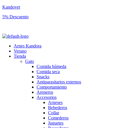
Kandovet
5% Descuento
Regístrate y consigue un código descuento del 5% en tu primera comp
Arnes Kandora
Verano
Tienda
Gato
Comida húmeda
Comida seca
Snacks
Antiparasitarios externos
Comportamiento
Areneros
Accesorios
Arneses
Bebederos
Collar
Comederos
Juguetes