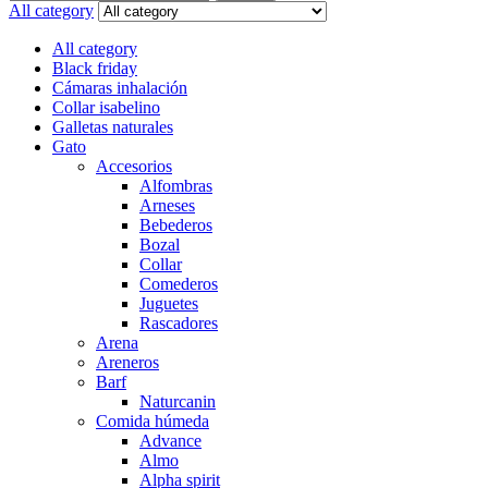
for:
All category
All category
Black friday
Cámaras inhalación
Collar isabelino
Galletas naturales
Gato
Accesorios
Alfombras
Arneses
Bebederos
Bozal
Collar
Comederos
Juguetes
Rascadores
Arena
Areneros
Barf
Naturcanin
Comida húmeda
Advance
Almo
Alpha spirit