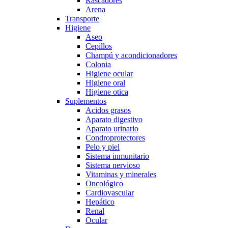
Rascadores
Arena
Transporte
Higiene
Aseo
Cepillos
Champú y acondicionadores
Colonia
Higiene ocular
Higiene oral
Higiene otica
Suplementos
Acidos grasos
Aparato digestivo
Aparato urinario
Condroprotectores
Pelo y piel
Sistema inmunitario
Sistema nervioso
Vitaminas y minerales
Oncológico
Cardiovascular
Hepático
Renal
Ocular