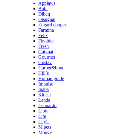
Applaws
Bubi
Dibaq
Disugual
Edgard cooper
Farmina
Felix
Firstbite
Fresh
Gatynat
Gourmet
Gustav
Harper&bone
Hill´s
Human grade
Impulse
Inaba
Kit cat
Lenda
Leonardo
Libra
Life
Lily´s
M.pets
Monge