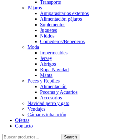
Transporte
Pájaros
Antiparasitarios externos
Alimentación pájaros
Suplementos
Juguetes
Niddos
Comederos/Bebederos
Moda
Impermeables
Jersey
Abrigos
Ropa Navidad
Manta
Peces y Reptiles
Alimentación
Peceras y Acuarios
Accesorios
Navidad perro y gato
Vendajes
Cámaras inhalación
Ofertas
Contacto
Search
Search