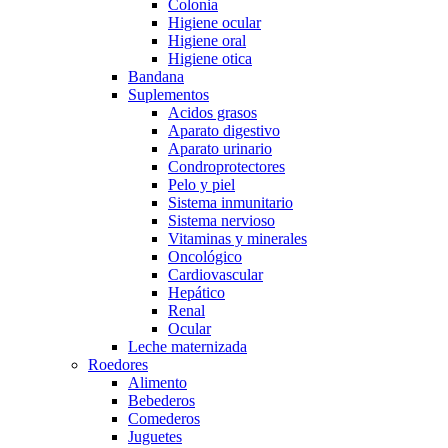
Colonia
Higiene ocular
Higiene oral
Higiene otica
Bandana
Suplementos
Acidos grasos
Aparato digestivo
Aparato urinario
Condroprotectores
Pelo y piel
Sistema inmunitario
Sistema nervioso
Vitaminas y minerales
Oncológico
Cardiovascular
Hepático
Renal
Ocular
Leche maternizada
Roedores
Alimento
Bebederos
Comederos
Juguetes