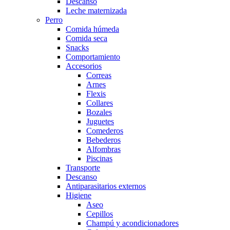
Descanso
Leche maternizada
Perro
Comida húmeda
Comida seca
Snacks
Comportamiento
Accesorios
Correas
Arnes
Flexis
Collares
Bozales
Juguetes
Comederos
Bebederos
Alfombras
Piscinas
Transporte
Descanso
Antiparasitarios externos
Higiene
Aseo
Cepillos
Champú y acondicionadores