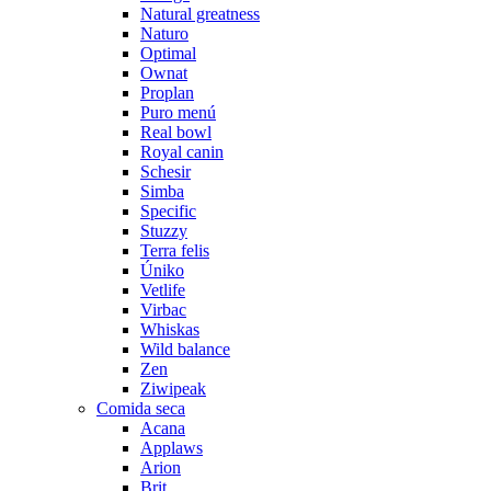
Natural greatness
Naturo
Optimal
Ownat
Proplan
Puro menú
Real bowl
Royal canin
Schesir
Simba
Specific
Stuzzy
Terra felis
Úniko
Vetlife
Virbac
Whiskas
Wild balance
Zen
Ziwipeak
Comida seca
Acana
Applaws
Arion
Brit