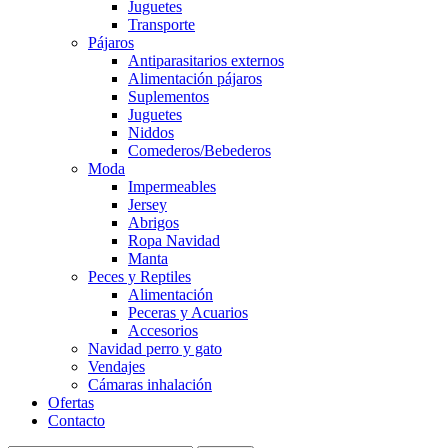
Juguetes
Transporte
Pájaros
Antiparasitarios externos
Alimentación pájaros
Suplementos
Juguetes
Niddos
Comederos/Bebederos
Moda
Impermeables
Jersey
Abrigos
Ropa Navidad
Manta
Peces y Reptiles
Alimentación
Peceras y Acuarios
Accesorios
Navidad perro y gato
Vendajes
Cámaras inhalación
Ofertas
Contacto