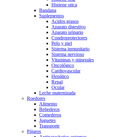
Higiene otica
Bandana
Suplementos
Acidos grasos
Aparato digestivo
Aparato urinario
Condroprotectores
Pelo y piel
Sistema inmunitario
Sistema nervioso
Vitaminas y minerales
Oncológico
Cardiovascular
Hepático
Renal
Ocular
Leche maternizada
Roedores
Alimento
Bebederos
Comederos
Juguetes
Transporte
Pájaros
Antiparasitarios externos