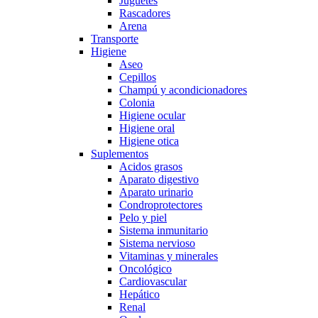
Juguetes
Rascadores
Arena
Transporte
Higiene
Aseo
Cepillos
Champú y acondicionadores
Colonia
Higiene ocular
Higiene oral
Higiene otica
Suplementos
Acidos grasos
Aparato digestivo
Aparato urinario
Condroprotectores
Pelo y piel
Sistema inmunitario
Sistema nervioso
Vitaminas y minerales
Oncológico
Cardiovascular
Hepático
Renal