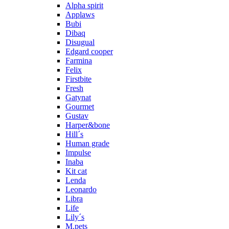
Alpha spirit
Applaws
Bubi
Dibaq
Disugual
Edgard cooper
Farmina
Felix
Firstbite
Fresh
Gatynat
Gourmet
Gustav
Harper&bone
Hill´s
Human grade
Impulse
Inaba
Kit cat
Lenda
Leonardo
Libra
Life
Lily´s
M.pets