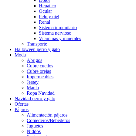
Dolor
Hepatico
Ocular
Pelo y piel
Renal
Sistema inmunitario
Sistema nervioso
Vitaminas y minerales
Transporte
Halloween perro y gato
Moda
Abrigos
Cubre cuellos
Cubre orejas
Impermeables
Jersey
Manta
Ropa Navidad
Navidad perro y gato
Ofertas
Pájaros
Alimentación pájaros
Comederos/Bebederos
Juguetes
Niddos