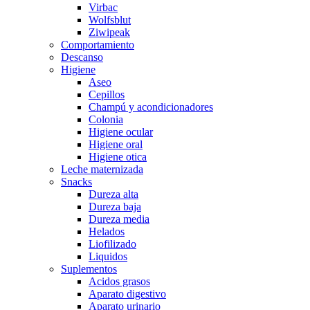
Virbac
Wolfsblut
Ziwipeak
Comportamiento
Descanso
Higiene
Aseo
Cepillos
Champú y acondicionadores
Colonia
Higiene ocular
Higiene oral
Higiene otica
Leche maternizada
Snacks
Dureza alta
Dureza baja
Dureza media
Helados
Liofilizado
Liquidos
Suplementos
Acidos grasos
Aparato digestivo
Aparato urinario