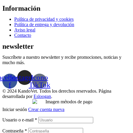
Información
Menú
Política de privacidad y cookies
Política de entrega y devolución
Aviso legal
Contacto
newsletter
Suscríbete a nuestro newsletter y recibe promociones, noticias y
mucho más.
acebook-
Instagram
Icono
f
TikTok
© 2024 KandoVet. Todos los derechos reservados. Página
desarrollada por
Esloogan
.
Iniciar sesión
Crear cuenta nueva
Usuario o e-mail
*
Contraseña
*