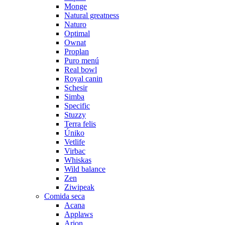
Monge
Natural greatness
Naturo
Optimal
Ownat
Proplan
Puro menú
Real bowl
Royal canin
Schesir
Simba
Specific
Stuzzy
Terra felis
Úniko
Vetlife
Virbac
Whiskas
Wild balance
Zen
Ziwipeak
Comida seca
Acana
Applaws
Arion