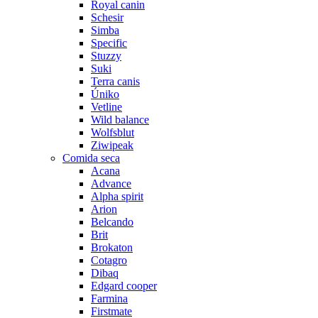
Royal canin
Schesir
Simba
Specific
Stuzzy
Suki
Terra canis
Úniko
Vetline
Wild balance
Wolfsblut
Ziwipeak
Comida seca
Acana
Advance
Alpha spirit
Arion
Belcando
Brit
Brokaton
Cotagro
Dibaq
Edgard cooper
Farmina
Firstmate