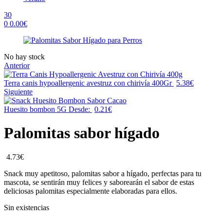
30
0
0.00
€
Menu
Availability:
No hay stock
Anterior
Terra canis hypoallergenic avestruz con chirivía 400Gr
5.38
€
Siguiente
Huesito bombon 5G
Desde:
0.21
€
Palomitas sabor hígado
4.73
€
Snack muy apetitoso, palomitas sabor a hígado, perfectas para tu
mascota, se sentirán muy felices y saborearán el sabor de estas
deliciosas palomitas especialmente elaboradas para ellos.
Sin existencias