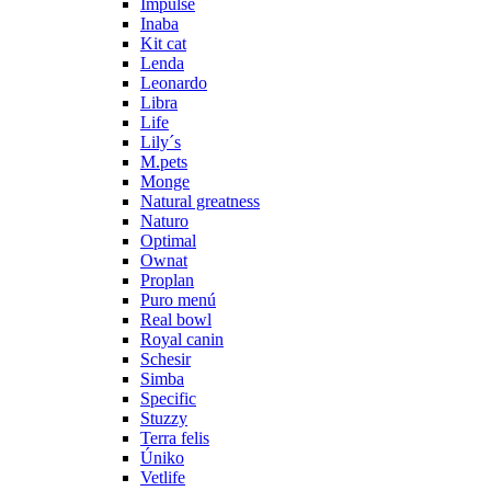
Impulse
Inaba
Kit cat
Lenda
Leonardo
Libra
Life
Lily´s
M.pets
Monge
Natural greatness
Naturo
Optimal
Ownat
Proplan
Puro menú
Real bowl
Royal canin
Schesir
Simba
Specific
Stuzzy
Terra felis
Úniko
Vetlife