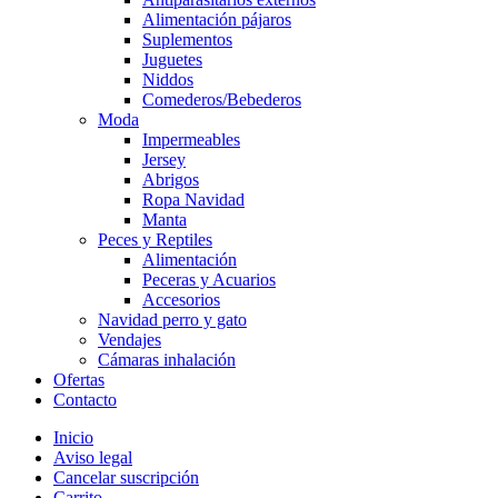
Alimentación pájaros
Suplementos
Juguetes
Niddos
Comederos/Bebederos
Moda
Impermeables
Jersey
Abrigos
Ropa Navidad
Manta
Peces y Reptiles
Alimentación
Peceras y Acuarios
Accesorios
Navidad perro y gato
Vendajes
Cámaras inhalación
Ofertas
Contacto
Inicio
Aviso legal
Cancelar suscripción
Carrito