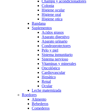
Champú y acondicionadores
Colonia
Higiene ocular
Higiene oral
Higiene otica
Bandana
Suplementos
Acidos grasos
Aparato digestivo
Aparato urinario
Condroprotectores
Pelo y piel
Sistema inmunitario
Sistema nervioso
Vitaminas y minerales
Oncológico
Cardiovascular
Hepático
Renal
Ocular
Leche maternizada
Roedores
Alimento
Bebederos
Comederos