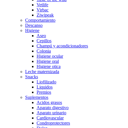
Vetlife
Virbac
Ziwipeak
Comportamiento
Descanso
Higiene
Aseo
Cepillos
Champú y acondicionadores
Colonia
Higiene ocular
Higiene oral
Higiene otica
Leche maternizada
Snacks
Liofilizado
Liquidos
Premios
Suplementos
Acidos grasos
Aparato digestivo
Aparato urinario
Cardiovascular
Condroprotectores