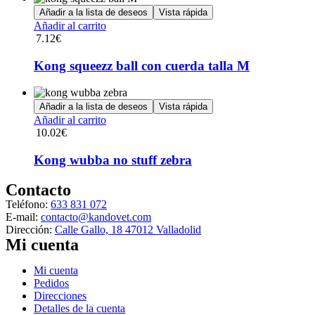
opciones
Añadir a la lista de deseos
Vista rápida
se
Añadir al carrito
pueden
7.12
€
elegir
en
Kong squeezz ball con cuerda talla M
la
página
de
Añadir a la lista de deseos
Vista rápida
producto
Añadir al carrito
10.02
€
Kong wubba no stuff zebra
Contacto
Teléfono:
633 831 072
E-mail:
contacto@kandovet.com
Dirección:
Calle Gallo, 18 47012 Valladolid
Mi cuenta
Menú
Mi cuenta
Pedidos
Direcciones
Detalles de la cuenta