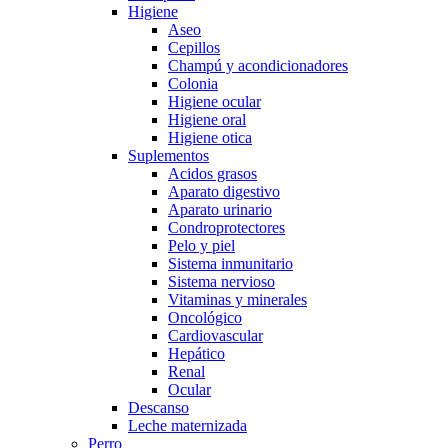
Higiene
Aseo
Cepillos
Champú y acondicionadores
Colonia
Higiene ocular
Higiene oral
Higiene otica
Suplementos
Acidos grasos
Aparato digestivo
Aparato urinario
Condroprotectores
Pelo y piel
Sistema inmunitario
Sistema nervioso
Vitaminas y minerales
Oncológico
Cardiovascular
Hepático
Renal
Ocular
Descanso
Leche maternizada
Perro