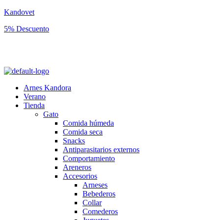
Kandovet
5% Descuento
Regístrate y consigue un código descuento del 5% en tu primera
compra.
Arnes Kandora
Verano
Tienda
Gato
Comida húmeda
Comida seca
Snacks
Antiparasitarios externos
Comportamiento
Areneros
Accesorios
Arneses
Bebederos
Collar
Comederos