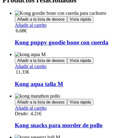
Añadir a la lista de deseos
Vista rápida
Añadir al carrito
6.68
€
Kong puppy goodie bone con cuerda
Añadir a la lista de deseos
Vista rápida
Añadir al carrito
11.33
€
Kong aqua talla M
Añadir a la lista de deseos
Vista rápida
Este
Añadir al carrito
producto
Desde:
4.21
€
tiene
múltiples
Kong snacks para morder de pollo
variantes.
Las