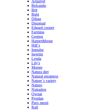
Arquivet
Belcando
Brit
Bubi
Dibaq
Disugual
Edgard cooper
Farmina
Gemon
Harper&bone
Hill´s
Impulse
Isegrim
Lenda
Lily's
Monge
Natura diet
Natural greatness
Nature´s variety
Naturo
Nutradog
Ownat
Proplan
Puro menú
Rafi