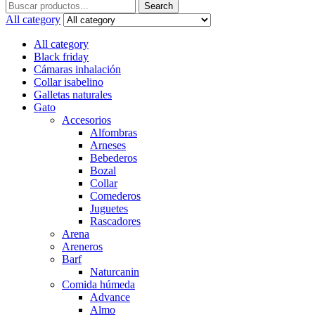
Search
Search
for:
All category
All category
Black friday
Cámaras inhalación
Collar isabelino
Galletas naturales
Gato
Accesorios
Alfombras
Arneses
Bebederos
Bozal
Collar
Comederos
Juguetes
Rascadores
Arena
Areneros
Barf
Naturcanin
Comida húmeda
Advance
Almo