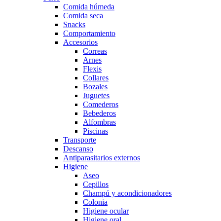
Comida húmeda
Comida seca
Snacks
Comportamiento
Accesorios
Correas
Arnes
Flexis
Collares
Bozales
Juguetes
Comederos
Bebederos
Alfombras
Piscinas
Transporte
Descanso
Antiparasitarios externos
Higiene
Aseo
Cepillos
Champú y acondicionadores
Colonia
Higiene ocular
Higiene oral