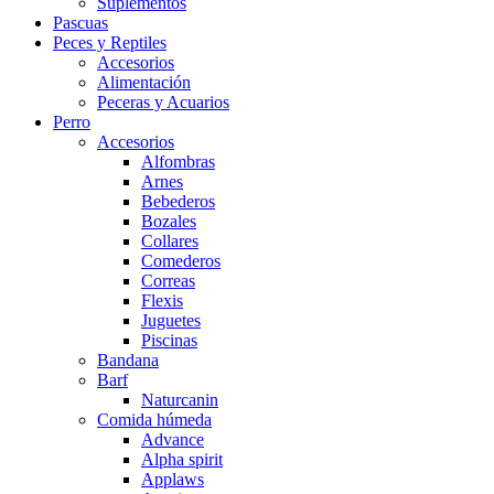
Suplementos
Pascuas
Peces y Reptiles
Accesorios
Alimentación
Peceras y Acuarios
Perro
Accesorios
Alfombras
Arnes
Bebederos
Bozales
Collares
Comederos
Correas
Flexis
Juguetes
Piscinas
Bandana
Barf
Naturcanin
Comida húmeda
Advance
Alpha spirit
Applaws