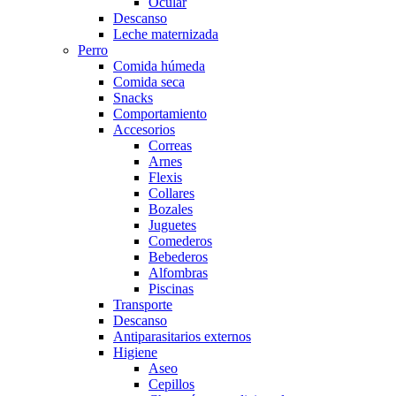
Ocular
Descanso
Leche maternizada
Perro
Comida húmeda
Comida seca
Snacks
Comportamiento
Accesorios
Correas
Arnes
Flexis
Collares
Bozales
Juguetes
Comederos
Bebederos
Alfombras
Piscinas
Transporte
Descanso
Antiparasitarios externos
Higiene
Aseo
Cepillos