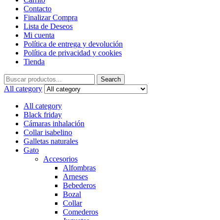
Contacto
Finalizar Compra
Lista de Deseos
Mi cuenta
Política de entrega y devolución
Política de privacidad y cookies
Tienda
Search
Search
for:
All category
All category
Black friday
Cámaras inhalación
Collar isabelino
Galletas naturales
Gato
Accesorios
Alfombras
Arneses
Bebederos
Bozal
Collar
Comederos