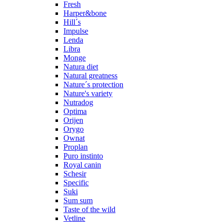
Fresh
Harper&bone
Hill´s
Impulse
Lenda
Libra
Monge
Natura diet
Natural greatness
Nature´s protection
Nature's variety
Nutradog
Optima
Orijen
Orygo
Ownat
Proplan
Puro instinto
Royal canin
Schesir
Specific
Suki
Sum sum
Taste of the wild
Vetline