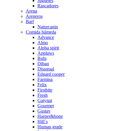
Juguetes
Rascadores
Arena
Areneros
Barf
Naturcanin
Comida húmeda
Advance
Almo
Alpha spirit
Applaws
Bubi
Dibaq
Disugual
Edgard cooper
Farmina
Felix
Firstbite
Fresh
Gatynat
Gourmet
Gustav
Harper&bone
Hill´s
Human grade