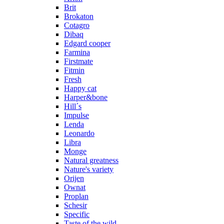
Brit
Brokaton
Cotagro
Dibaq
Edgard cooper
Farmina
Firstmate
Fitmin
Fresh
Happy cat
Harper&bone
Hill´s
Impulse
Lenda
Leonardo
Libra
Monge
Natural greatness
Nature's variety
Orijen
Ownat
Proplan
Schesir
Specific
Taste of the wild