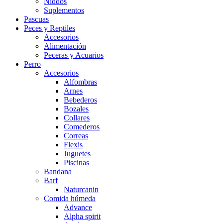
Niddos
Suplementos
Pascuas
Peces y Reptiles
Accesorios
Alimentación
Peceras y Acuarios
Perro
Accesorios
Alfombras
Arnes
Bebederos
Bozales
Collares
Comederos
Correas
Flexis
Juguetes
Piscinas
Bandana
Barf
Naturcanin
Comida húmeda
Advance
Alpha spirit