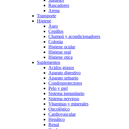
Juguetes
Rascadores
Arena
Transporte
Higiene
Aseo
Cepillos
Champú y acondicionadores
Colonia
Higiene ocular
Higiene oral
Higiene otica
Suplementos
Acidos grasos
Aparato digestivo
Aparato urinario
Condroprotectores
Pelo y piel
Sistema inmunitario
Sistema nervioso
Vitaminas y minerales
Oncológico
Cardiovascular
Hepático
Renal