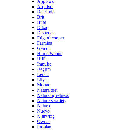
Applaws
Arquivet
Belcando
Brit
Bubi
Dibaq
Disugual
Edgard cooper
Farmina
Gemon
Harper&bone
Hill´s
Impulse
Isegrim
Lenda
Lily's
Monge
Natura diet
Natural greatness
Nature´s variety
Naturo
Nuevo
Nutradog
Ownat
Proplan