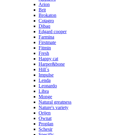
Arion
Brit
Brokaton
Cotagro
Dibaq
Edgard cooper
Farmina
Firstmate
Fitmin
Fresh
Happy cat
Harper&bone
Hill´s
Impulse
Lenda
Leonardo
Libra
Monge
Natural greatness
Nature's variety
Orijen
Ownat
Proplan
Schesir
Specific