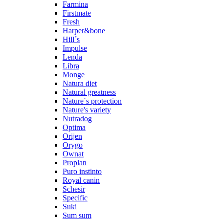
Farmina
Firstmate
Fresh
Harper&bone
Hill´s
Impulse
Lenda
Libra
Monge
Natura diet
Natural greatness
Nature´s protection
Nature's variety
Nutradog
Optima
Orijen
Orygo
Ownat
Proplan
Puro instinto
Royal canin
Schesir
Specific
Suki
Sum sum