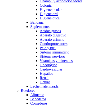
Champú y acondicionadores
Colonia
Higiene ocular
Higiene oral
Higiene otica
Bandana
Suplementos
Acidos grasos
Aparato digestivo
Aparato urinario
Condroprotectores
Pelo y piel
Sistema inmunitario
Sistema nervioso
Vitaminas y minerales
Oncológico
Cardiovascular
Hepático
Renal
Ocular
Leche maternizada
Roedores
Alimento
Bebederos
Comederos