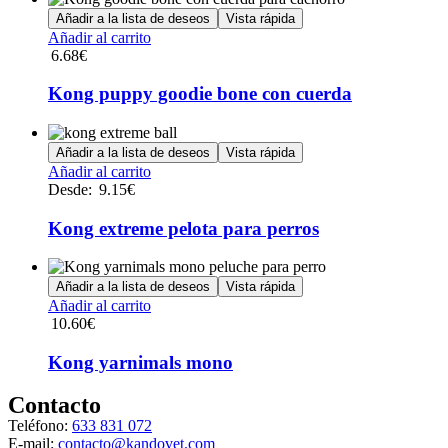
Añadir a la lista de deseos
Vista rápida
Añadir al carrito
6.68
€
Kong puppy goodie bone con cuerda
Añadir a la lista de deseos
Vista rápida
Este
Añadir al carrito
producto
Desde:
9.15
€
tiene
múltiples
Kong extreme pelota para perros
variantes.
Las
opciones
Añadir a la lista de deseos
Vista rápida
se
Añadir al carrito
pueden
10.60
€
elegir
en
Kong yarnimals mono
la
página
Contacto
de
producto
Teléfono:
633 831 072
E-mail:
contacto@kandovet.com