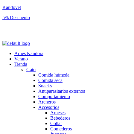
Kandovet
5% Descuento
Regístrate y consigue un código descuento del 5% en tu primera
compra.
Arnes Kandora
Verano
Tienda
Gato
Comida húmeda
Comida seca
Snacks
Antiparasitarios externos
Comportamiento
Areneros
Accesorios
Arneses
Bebederos
Collar
Comederos