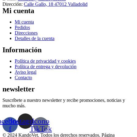
Dirección:
Calle Gallo, 18 47012 Valladolid
Mi cuenta
Menú
Mi cuenta
Pedidos
Direcciones
Detalles de la cuenta
Información
Menú
Política de privacidad y cookies
Política de entrega y devolución
Aviso legal
Contacto
newsletter
Suscríbete a nuestro newsletter y recibe promociones, noticias y
mucho más.
acebook-
Instagram
Icono
f
TikTok
© 2024 KandoVet. Todos los derechos reservados. Página