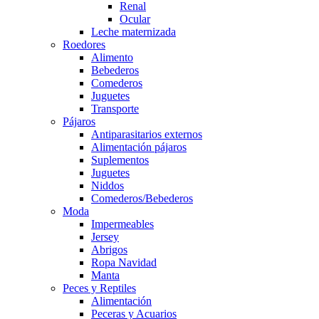
Renal
Ocular
Leche maternizada
Roedores
Alimento
Bebederos
Comederos
Juguetes
Transporte
Pájaros
Antiparasitarios externos
Alimentación pájaros
Suplementos
Juguetes
Niddos
Comederos/Bebederos
Moda
Impermeables
Jersey
Abrigos
Ropa Navidad
Manta
Peces y Reptiles
Alimentación
Peceras y Acuarios