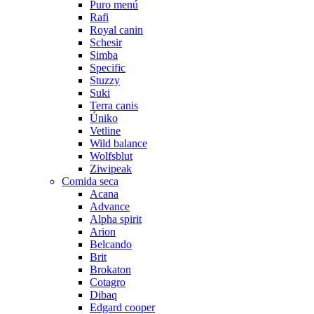
Puro menú
Rafi
Royal canin
Schesir
Simba
Specific
Stuzzy
Suki
Terra canis
Úniko
Vetline
Wild balance
Wolfsblut
Ziwipeak
Comida seca
Acana
Advance
Alpha spirit
Arion
Belcando
Brit
Brokaton
Cotagro
Dibaq
Edgard cooper