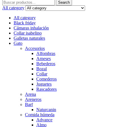
Search
Search
for:
All category
All category
Black friday
Cámaras inhalación
Collar isabelino
Galletas naturales
Gato
Accesorios
Alfombras
Arneses
Bebederos
Bozal
Collar
Comederos
Juguetes
Rascadores
Arena
Areneros
Barf
Naturcanin
Comida húmeda
Advance
Almo