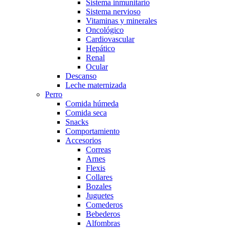
Sistema inmunitario
Sistema nervioso
Vitaminas y minerales
Oncológico
Cardiovascular
Hepático
Renal
Ocular
Descanso
Leche maternizada
Perro
Comida húmeda
Comida seca
Snacks
Comportamiento
Accesorios
Correas
Arnes
Flexis
Collares
Bozales
Juguetes
Comederos
Bebederos
Alfombras