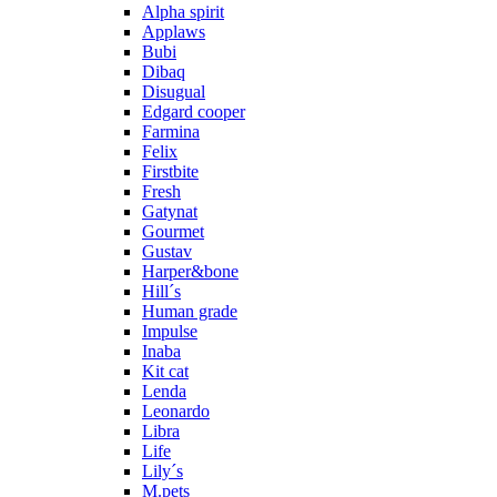
Alpha spirit
Applaws
Bubi
Dibaq
Disugual
Edgard cooper
Farmina
Felix
Firstbite
Fresh
Gatynat
Gourmet
Gustav
Harper&bone
Hill´s
Human grade
Impulse
Inaba
Kit cat
Lenda
Leonardo
Libra
Life
Lily´s
M.pets