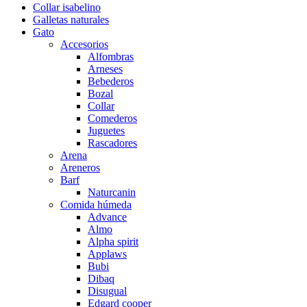
Collar isabelino
Galletas naturales
Gato
Accesorios
Alfombras
Arneses
Bebederos
Bozal
Collar
Comederos
Juguetes
Rascadores
Arena
Areneros
Barf
Naturcanin
Comida húmeda
Advance
Almo
Alpha spirit
Applaws
Bubi
Dibaq
Disugual
Edgard cooper