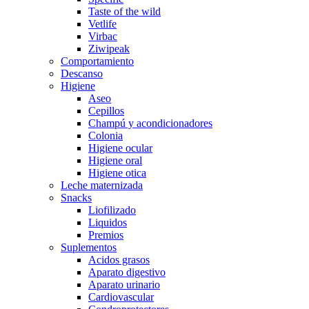
Taste of the wild
Vetlife
Virbac
Ziwipeak
Comportamiento
Descanso
Higiene
Aseo
Cepillos
Champú y acondicionadores
Colonia
Higiene ocular
Higiene oral
Higiene otica
Leche maternizada
Snacks
Liofilizado
Liquidos
Premios
Suplementos
Acidos grasos
Aparato digestivo
Aparato urinario
Cardiovascular