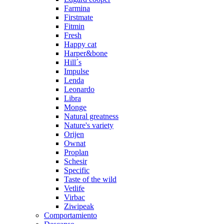
Farmina
Firstmate
Fitmin
Fresh
Happy cat
Harper&bone
Hill´s
Impulse
Lenda
Leonardo
Libra
Monge
Natural greatness
Nature's variety
Orijen
Ownat
Proplan
Schesir
Specific
Taste of the wild
Vetlife
Virbac
Ziwipeak
Comportamiento