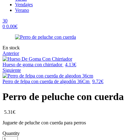
Vendajes
Verano
30
0
0.00
€
Menu
Availability:
En stock
Anterior
Hueso de goma con chirriador
4.13
€
Siguiente
Perro de felpa con cuerda de algodón 36Cm
9.72
€
Perro de peluche con cuerda
5.31
€
Juguete de peluche con cuerda para perros
Quantity