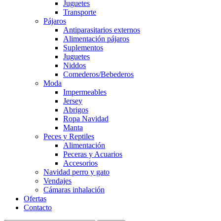
Juguetes
Transporte
Pájaros
Antiparasitarios externos
Alimentación pájaros
Suplementos
Juguetes
Niddos
Comederos/Bebederos
Moda
Impermeables
Jersey
Abrigos
Ropa Navidad
Manta
Peces y Reptiles
Alimentación
Peceras y Acuarios
Accesorios
Navidad perro y gato
Vendajes
Cámaras inhalación
Ofertas
Contacto