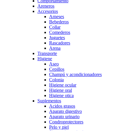
Comportamiento
Areneros
Accesorios
Arneses
Bebederos
Collar
Comederos
Juguetes
Rascadores
Arena
Transporte
Higiene
Aseo
Cepillos
Champú y acondicionadores
Colonia
Higiene ocular
Higiene oral
Higiene otica
Suplementos
Acidos grasos
Aparato digestivo
Aparato urinario
Condroprotectores
Pelo y piel