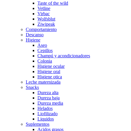
Taste of the wild
Vetline
Virbac
Wolfsblut
Ziwipeak
Comportamiento
Descanso
Higiene
Aseo
Cepillos
Champú y acondicionadores
Colonia
Higiene ocular
Higiene oral
Higiene otica
Leche maternizada
Snacks
Dureza alta
Dureza baja
Dureza media
Helados
Liofilizado
Liquidos
Suplementos
Acidos grasos