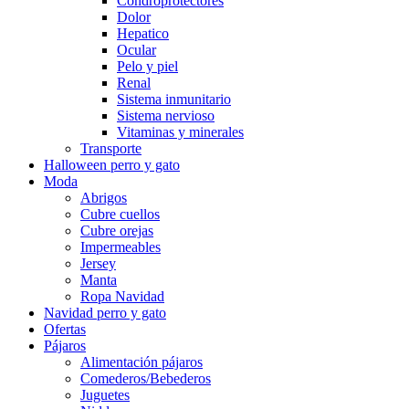
Condroprotectores
Dolor
Hepatico
Ocular
Pelo y piel
Renal
Sistema inmunitario
Sistema nervioso
Vitaminas y minerales
Transporte
Halloween perro y gato
Moda
Abrigos
Cubre cuellos
Cubre orejas
Impermeables
Jersey
Manta
Ropa Navidad
Navidad perro y gato
Ofertas
Pájaros
Alimentación pájaros
Comederos/Bebederos
Juguetes