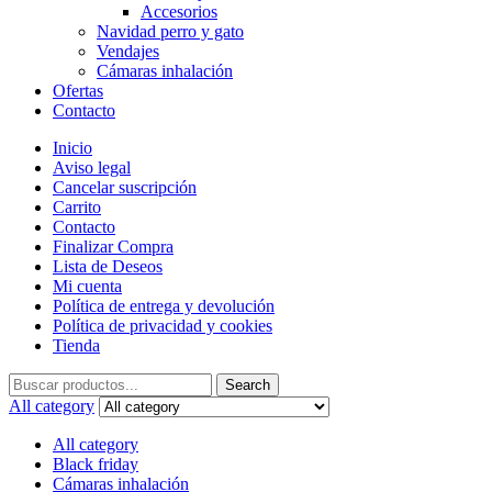
Accesorios
Navidad perro y gato
Vendajes
Cámaras inhalación
Ofertas
Contacto
Inicio
Aviso legal
Cancelar suscripción
Carrito
Contacto
Finalizar Compra
Lista de Deseos
Mi cuenta
Política de entrega y devolución
Política de privacidad y cookies
Tienda
Search
Search
for:
All category
All category
Black friday
Cámaras inhalación