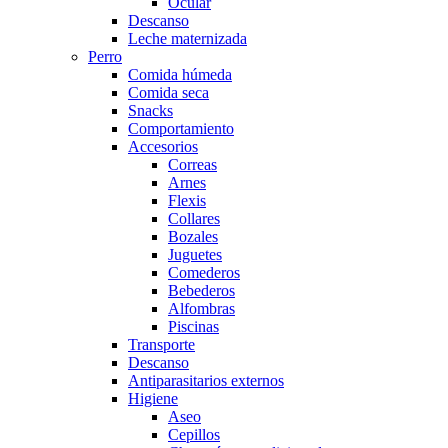
Ocular
Descanso
Leche maternizada
Perro
Comida húmeda
Comida seca
Snacks
Comportamiento
Accesorios
Correas
Arnes
Flexis
Collares
Bozales
Juguetes
Comederos
Bebederos
Alfombras
Piscinas
Transporte
Descanso
Antiparasitarios externos
Higiene
Aseo
Cepillos