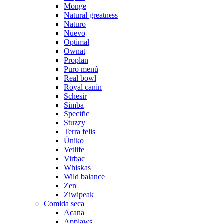
Monge
Natural greatness
Naturo
Nuevo
Optimal
Ownat
Proplan
Puro menú
Real bowl
Royal canin
Schesir
Simba
Specific
Stuzzy
Terra felis
Úniko
Vetlife
Virbac
Whiskas
Wild balance
Zen
Ziwipeak
Comida seca
Acana
Applaws