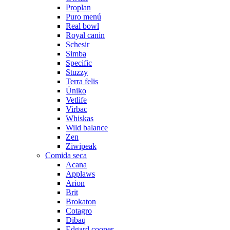
Proplan
Puro menú
Real bowl
Royal canin
Schesir
Simba
Specific
Stuzzy
Terra felis
Úniko
Vetlife
Virbac
Whiskas
Wild balance
Zen
Ziwipeak
Comida seca
Acana
Applaws
Arion
Brit
Brokaton
Cotagro
Dibaq
Edgard cooper