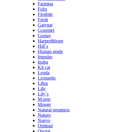
Farmina
Felix
Firstbite
Fresh
Gatynat
Gourmet
Gustav
Harper&bone
Hill´s
Human grade
Impulse
Inaba
Kit cat
Lenda
Leonardo
Libra
Life
Lily´s
M.pets
Monge
Natural greatness
Naturo
Nuevo
Optimal
Ownat